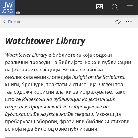
JW.ORG
Најави
се
Смени
Пребарув
ПО
(opens
го
на
ГО
Помош
new
јазикот
JW.ORG/
МЕ
window)
на
Watchtower Library
страницата
Watchtower Library
е библиотека која содржи
различни преводи на Библијата, како и публикации
на Јеховините сведоци. Во неа се наоѓаат
библиската енциклопедија
Insight on the Scriptures
,
книги, брошури, трактати и списанија. Освен тоа,
таа содржи корисни алатки за истражување, како
што се
Индексот на публикации на Јеховините
сведоци
и
Прирачникот за истражување на
публикациите на Јеховините сведоци
. Можеш да
пребаруваш зборови, фрази или библиски стихови
во која и да било од овие публикации.