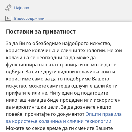
window)
new
Најново
window)
Видеосодржини
Пребарувај
Поставки за приватност
Помош
За да Ви го обезбедиме најдоброто искуство,
користиме колачиња и слични технологии. Некои
Прилози
(opens
колачиња се неопходни за да може да
new
функционира нашата страница и не може да се
window)
ОНЛАЈН БИБЛИОТЕКА Watchtower™
одбијат. За сите други видови колачиња кои ги
(opens
користиме само за да го подобриме Вашето
new
®
JW Hub
window)
искуство, можете самите да одлучите дали ќе ги
(opens
new
прифатите или не. Ниту еден од податоците
Watchtower Library
window)
никогаш нема да биде продаден или искористен
за маркетингшки цели. За да дознаете нешто
повеќе, прочитајте го документот
Општи правила
за користење колачиња и слични технологии
.
Copyright
© 2026 Watch Tower Bible and Tract Society of Pennsylvania.
Можете во секое време да ги смените Вашите