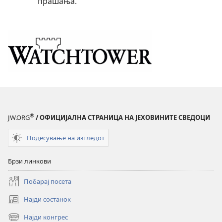
прашања.
®
JW.ORG
/ ОФИЦИЈАЛНА СТРАНИЦА НА ЈЕХОВИНИТЕ СВЕДОЦИ
Подесување на изгледот
Брзи линкови
Побарај посета
Најди состанок
(opens
new
Најди конгрес
(opens