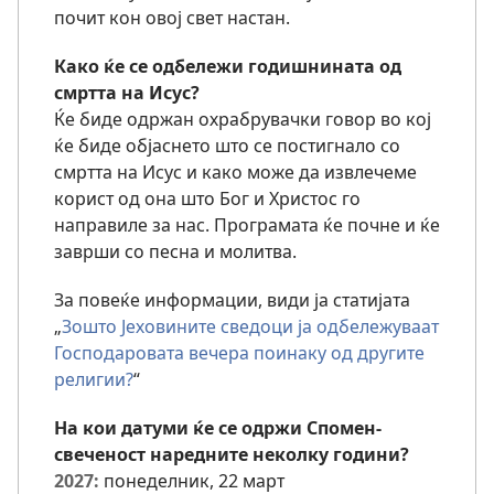
почит кон овој свет настан.
Како ќе се одбележи годишнината од
смртта на Исус?
Ќе биде одржан охрабрувачки говор во кој
ќе биде објаснето што се постигнало со
смртта на Исус и како може да извлечеме
корист од она што Бог и Христос го
направиле за нас. Програмата ќе почне и ќе
заврши со песна и молитва.
За повеќе информации, види ја статијата
„
Зошто Јеховините сведоци ја одбележуваат
Господаровата вечера поинаку од другите
религии?
“
На кои датуми ќе се одржи Спомен-
свеченост наредните неколку години?
2027:
понеделник, 22 март