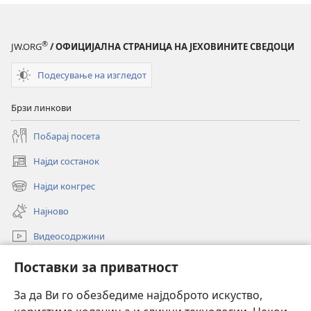
®
JW.ORG
/ ОФИЦИЈАЛНА СТРАНИЦА НА ЈЕХОВИНИТЕ СВЕДОЦИ
Подесување на изгледот
Брзи линкови
Побарај посета
Најди состанок
(opens
new
Најди конгрес
(opens
window)
new
Најново
window)
Видеосодржини
Пребарувај
Поставки за приватност
Помош
За да Ви го обезбедиме најдоброто искуство,