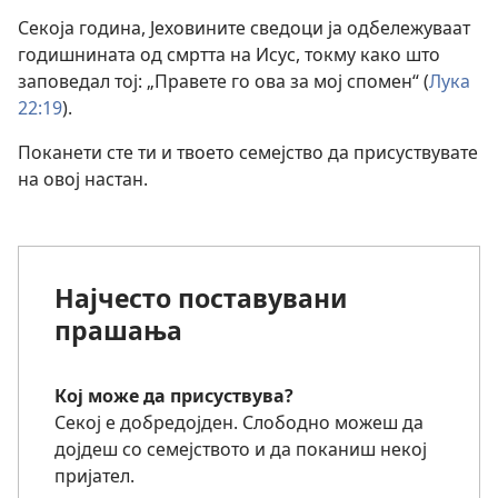
Секоја година, Јеховините сведоци ја одбележуваат
годишнината од смртта на Исус, токму како што
заповедал тој: „Правете го ова за мој спомен“ (
Лука
22:19
).
Поканети сте ти и твоето семејство да присуствувате
на овој настан.
Најчесто поставувани
прашања
Кој може да присуствува?
Секој е добредојден. Слободно можеш да
дојдеш со семејството и да поканиш некој
пријател.