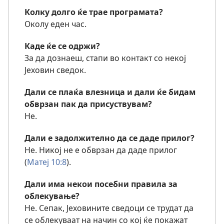
Колку долго ќе трае програмата?
Околу еден час.
Каде ќе се одржи?
За да дознаеш, стапи во контакт со некој
Јеховин сведок.
Дали се плаќа влезница и дали ќе бидам
обврзан пак да присуствувам?
Не.
Дали е задолжително да се даде прилог?
Не. Никој не е обврзан да даде прилог
(
Матеј 10:8
).
Дали има некои посебни правила за
облекување?
Не. Сепак, Јеховините сведоци се трудат да
се облекуваат на начин со кој ќе покажат