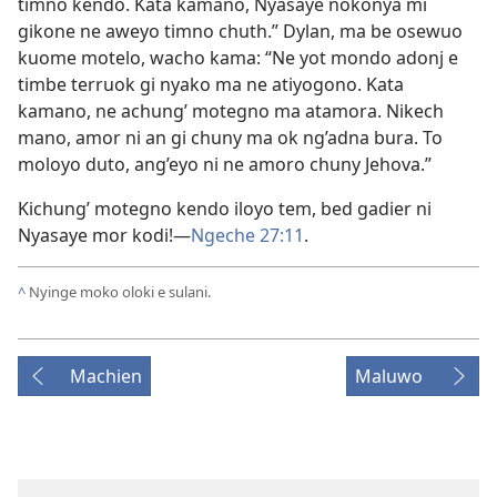
timno kendo. Kata kamano, Nyasaye nokonya mi
gikone ne aweyo timno chuth.” Dylan, ma be osewuo
kuome motelo, wacho kama: “Ne yot mondo adonj e
timbe terruok gi nyako ma ne atiyogono. Kata
kamano, ne achung’ motegno ma atamora. Nikech
mano, amor ni an gi chuny ma ok ng’adna bura. To
moloyo duto, ang’eyo ni ne amoro chuny Jehova.”
Kichung’ motegno kendo iloyo tem, bed gadier ni
Nyasaye mor kodi!—
Ngeche 27:11
.
^
Nyinge moko oloki e sulani.
Machien
Maluwo