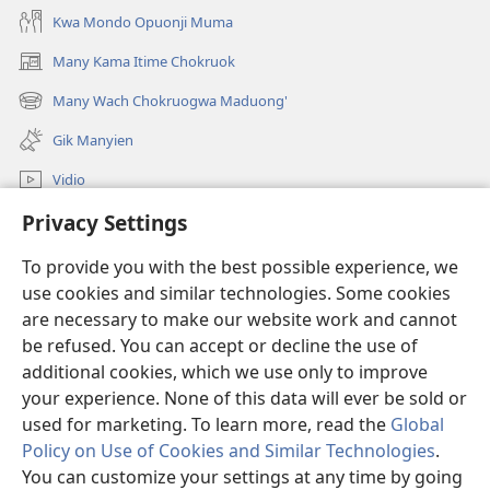
Kwa Mondo Opuonji Muma
Many Kama Itime Chokruok
(opens
new
Many Wach Chokruogwa Maduong'
(opens
window)
new
Gik Manyien
window)
Vidio
Privacy Settings
Many Gimoro e JW.ORG
To provide you with the best possible experience, we
Chiwo
(opens
use cookies and similar technologies. Some cookies
new
are necessary to make our website work and cannot
window)
Watchtower ONLINE LIBRARY™
be refused. You can accept or decline the use of
(opens
new
additional cookies, which we use only to improve
®
JW Hub
window)
(opens
your experience. None of this data will ever be sold or
new
used for marketing. To learn more, read the
Global
window)
Policy on Use of Cookies and Similar Technologies
.
You can customize your settings at any time by going