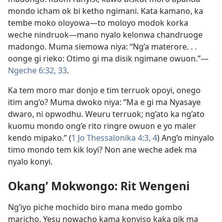
mondo icham ok bi ketho ngimani. Kata kamano, ka
tembe moko oloyowa—to moloyo modok korka
weche nindruok—mano nyalo kelonwa chandruoge
madongo. Muma siemowa niya: “Ng’a materore. . .
oonge gi rieko: Otimo gi ma disik ngimane owuon.”—
Ngeche 6:32, 33
.
Ka tem moro mar donjo e tim terruok opoyi, onego
itim ang’o? Muma dwoko niya: “Ma e gi ma Nyasaye
dwaro, ni opwodhu. Weuru terruok; ng’ato ka ng’ato
kuomu mondo ong’e rito ringre owuon e yo maler
kendo mipako.” (
1 Jo Thessalonika 4:3, 4
) Ang’o minyalo
timo mondo tem kik loyi? Non ane weche adek ma
nyalo konyi.
Okang’ Mokwongo: Rit Wengeni
Ng’iyo piche mochido biro mana medo gombo
maricho. Yesu nowacho kama konyiso kaka gik ma