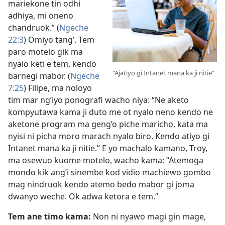
mariekone tin odhi
adhiya, mi oneno
chandruok.” (
Ngeche
22:3
) Omiyo tang’. Tem
paro motelo gik ma
nyalo keti e tem, kendo
“Ajatiyo gi Intanet mana ka ji nitie”
barnegi mabor. (
Ngeche
7:25
) Filipe, ma noloyo
tim mar ng’iyo ponografi wacho niya: “Ne aketo
kompyutawa kama ji duto me ot nyalo neno kendo ne
aketone program ma geng’o piche maricho, kata ma
nyisi ni picha moro marach nyalo biro. Kendo atiyo gi
Intanet mana ka ji nitie.” E yo machalo kamano, Troy,
ma osewuo kuome motelo, wacho kama: “Atemoga
mondo kik ang’i sinembe kod vidio machiewo gombo
mag nindruok kendo atemo bedo mabor gi joma
dwanyo weche. Ok adwa ketora e tem.”
Tem ane timo kama:
Non ni nyawo magi gin mage,