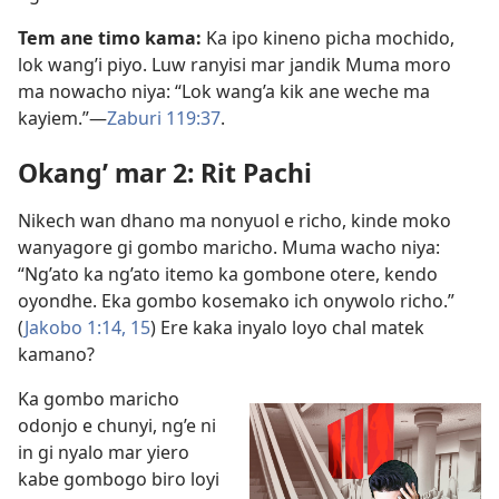
Tem ane timo kama:
Ka ipo kineno picha mochido,
lok wang’i piyo. Luw ranyisi mar jandik Muma moro
ma nowacho niya: “Lok wang’a kik ane weche ma
kayiem.”—
Zaburi 119:37
.
Okang’ mar 2: Rit Pachi
Nikech wan dhano ma nonyuol e richo, kinde moko
wanyagore gi gombo maricho. Muma wacho niya:
“Ng’ato ka ng’ato itemo ka gombone otere, kendo
oyondhe. Eka gombo kosemako ich onywolo richo.”
(
Jakobo 1:14, 15
) Ere kaka inyalo loyo chal matek
kamano?
Ka gombo maricho
odonjo e chunyi, ng’e ni
in gi nyalo mar yiero
kabe gombogo biro loyi