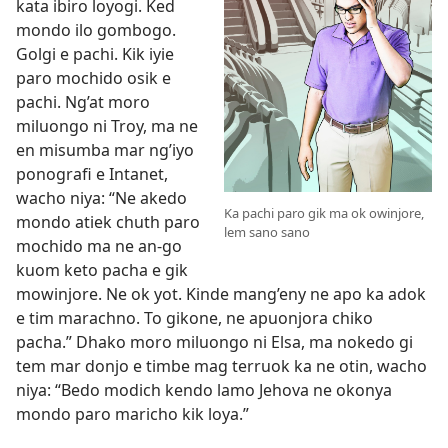
kata ibiro loyogi. Ked
mondo ilo gombogo.
Golgi e pachi. Kik iyie
paro mochido osik e
pachi. Ng’at moro
miluongo ni Troy, ma ne
en misumba mar ng’iyo
ponografi e Intanet,
wacho niya: “Ne akedo
Ka pachi paro gik ma ok owinjore,
mondo atiek chuth paro
lem sano sano
mochido ma ne an-go
kuom keto pacha e gik
mowinjore. Ne ok yot. Kinde mang’eny ne apo ka adok
e tim marachno. To gikone, ne apuonjora chiko
pacha.” Dhako moro miluongo ni Elsa, ma nokedo gi
tem mar donjo e timbe mag terruok ka ne otin, wacho
niya: “Bedo
modich kendo lamo Jehova ne okonya
mondo paro maricho kik loya.”