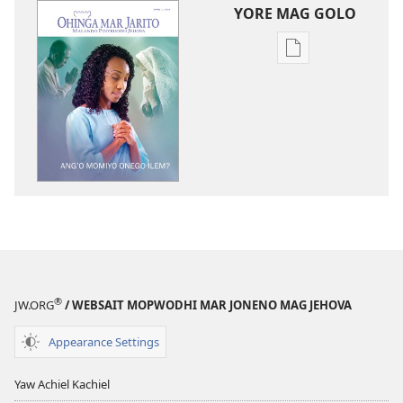
YORE MAG GOLO
Yore
mag
golo
buge
mag
digital
OHINGA
MAR
JARITO
Ang’o
Momiyo
Onego
®
JW.ORG
/ WEBSAIT MOPWODHI MAR JONENO MAG JEHOVA
Ilem?
Appearance Settings
Yaw Achiel Kachiel