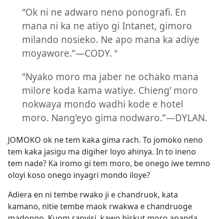
“Ok ni ne adwaro neno ponografi. En
mana ni ka ne atiyo gi Intanet, gimoro
milando nosieko. Ne apo mana ka adiye
moyawore.”—CODY.
*
“Nyako moro ma jaber ne ochako mana
milore koda kama watiye. Chieng’ moro
nokwaya mondo wadhi kode e hotel
moro. Nang’eyo gima nodwaro.”—DYLAN.
JOMOKO ok ne tem kaka gima rach. To jomoko neno
tem kaka jasigu ma digiher loyo ahinya. In to ineno
tem nade? Ka iromo gi tem moro, be onego iwe temno
oloyi koso onego inyagri mondo iloye?
Adiera en ni tembe rwako ji e chandruok, kata
kamano, nitie tembe maok rwakwa e chandruoge
madongo. Kuom ranyisi, kawo biskut moro apanda