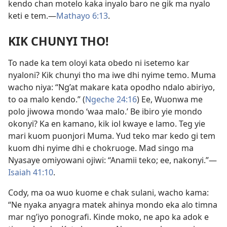
kendo chan motelo kaka inyalo baro ne gik ma nyalo
keti e tem.—
Mathayo 6:13
.
KIK CHUNYI THO!
To nade ka tem oloyi kata obedo ni isetemo kar
nyaloni? Kik chunyi tho ma iwe dhi nyime temo. Muma
wacho niya: “Ng’at makare kata opodho ndalo abiriyo,
to oa malo kendo.” (
Ngeche 24:16
) Ee, Wuonwa me
polo jiwowa mondo ‘waa malo.’ Be ibiro yie mondo
okonyi? Ka en kamano, kik iol kwaye e lamo. Teg yie
mari kuom puonjori Muma. Yud teko mar kedo gi tem
kuom dhi nyime dhi e chokruoge. Mad singo ma
Nyasaye omiyowani ojiwi: “Anamii teko; ee, nakonyi.”—
Isaiah 41:10
.
Cody, ma oa wuo kuome e chak sulani, wacho kama:
“Ne nyaka anyagra matek ahinya mondo eka alo timna
mar ng’iyo ponografi. Kinde moko, ne apo ka adok e