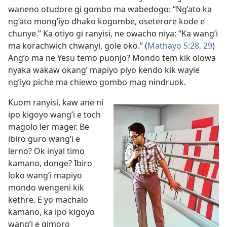
waneno otudore gi gombo ma wabedogo: “Ng’ato ka
ng’ato mong’iyo dhako kogombe, oseterore kode e
chunye.” Ka otiyo gi ranyisi, ne owacho niya: “Ka wang’i
ma korachwich chwanyi, gole oko.” (
Mathayo 5:28, 29
)
Ang’o ma ne Yesu temo puonjo? Mondo tem kik olowa
nyaka wakaw okang’ mapiyo piyo kendo kik wayie
ng’iyo piche ma chiewo gombo mag nindruok.
Kuom ranyisi, kaw ane ni
ipo kigoyo wang’i e toch
magolo ler mager. Be
ibiro guro wang’i e
lerno? Ok inyal timo
kamano, donge? Ibiro
loko wang’i mapiyo
mondo wengeni kik
kethre. E yo
machalo
kamano, ka ipo kigoyo
wang’i e gimoro