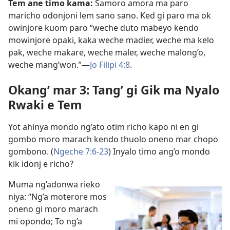
Tem ane timo kama:
Samoro amora ma paro
maricho odonjoni lem sano sano. Ked gi paro ma ok
owinjore kuom paro “weche duto mabeyo kendo
mowinjore opaki, kaka weche madier, weche ma kelo
pak, weche makare, weche maler, weche malong’o,
weche mang’won.”—
Jo Filipi 4:8
.
Okang’ mar 3: Tang’ gi Gik ma Nyalo
Rwaki e Tem
Yot ahinya mondo ng’ato otim richo kapo ni en gi
gombo moro marach kendo thuolo oneno mar chopo
gombono. (
Ngeche 7:6-23
) Inyalo timo ang’o mondo
kik idonj e richo?
Muma ng’adonwa rieko
niya: “Ng’a moterore mos
oneno gi moro marach
mi opondo; To ng’a