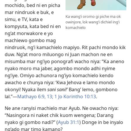
mochido, bed ni en picha
mar nindruok e buk, e
Ka wang’i oromo gi piche ma ok
simu, e TV, kata e
owinjore, lok wang’i dichiel ing’i
kompyuta, kata bed ni en
komachielo
ng’at morwakore e yo
machiewo gombo mag
nindruok, ng’i kamachielo mapiyo. Rit pachi mondo kik
duw. Ng’at moro miluongo ni Juan machon ne en
misumba mar ng’iyo ponografi wacho niya: “Ka aneno
nyako moro ma jaber, agombo mondo adhi nyime
ng’iye. Omiyo achunora ng’iyo komachielo kendo
awacho e chunya niya: ‘Kwa Jehova e lamo mondo
okonyi! Nyaka ilem
sani sani!’
Bang’ lemo, gombono
lal.”—
Mathayo 6:9,
13;
1 Jo Korintho 10:13
.
Ne ane ranyisi machielo mar Ayub. Ne owacho niya:
“Nasingora ni naket chik kuom wengena; Darang
nyako gi gombo nadi?” (
Ayub 31:1
) Donge in be inyalo
ng’ado mar timo kamano?