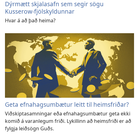
Dýrmætt skjalasafn sem segir sögu
Kusserow-fjölskyldunnar
Hvar á að það heima?
Geta efnahagsumbætur leitt til heimsfriðar?
Viðskiptasamningar eða efnahagsumbætur geta ekki
komið á varanlegum friði. Lykillinn að heimsfriði er að
fylgja leiðsögn Guðs.