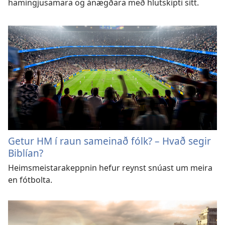
hamingjusamara og ánægðara með hlutskipti sitt.
Getur HM í raun sameinað fólk? – Hvað segir
Biblían?
Heimsmeistarakeppnin hefur reynst snúast um meira
en fótbolta.