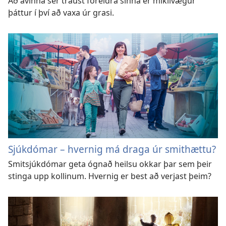
Að ávinna sér traust foreldra sinna er mikilvægur
þáttur í því að vaxa úr grasi.
Sjúkdómar – hvernig má draga úr smithættu?
Smitsjúkdómar geta ógnað heilsu okkar þar sem þeir
stinga upp kollinum. Hvernig er best að verjast þeim?