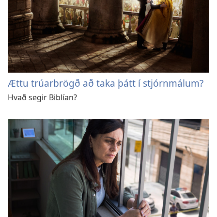
Ættu trúarbrögð að taka þátt í stjórnmálum?
Hvað segir Biblían?