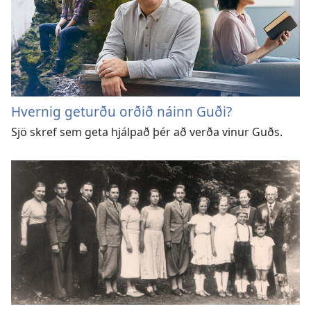
Hvernig geturðu orðið náinn Guði?
Sjö skref sem geta hjálpað þér að verða vinur Guðs.