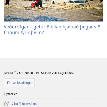
Veðuröfgar – getur Biblían hjálpað þegar við
finnum fyrir þeim?
®
JW.ORG
/ OPINBERT VEFSETUR VOTTA JEHÓVA
Útlitsstillingar
Flýtileiðir
Viltu fá heimsókn?