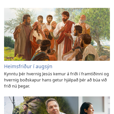
Heimsfriður í augsýn
Kynntu þér hvernig Jesús kemur á friði í framtíðinni og
hvernig boðskapur hans getur hjálpað þér að búa við
frið nú þegar.