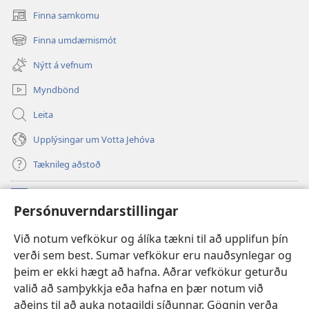
Finna samkomu
(opnast
í
Finna umdæmismót
(opnast
nýjum
í
glugga)
Nýtt á vefnum
nýjum
glugga)
Myndbönd
Leita
Upplýsingar um Votta Jehóva
Tæknileg aðstoð
Framlög
(opnast
Persónuverndarstillingar
í
nýjum
VEFBÓKASAFN Varðturnsins
Við notum vefkökur og álíka tækni til að upplifun þín
(opnast
glugga)
verði sem best. Sumar vefkökur eru nauðsynlegar og
í
®
JW Hub
nýjum
þeim er ekki hægt að hafna. Aðrar vefkökur geturðu
(opnast
glugga)
valið að samþykkja eða hafna en þær notum við
í
JW Library
-appið
nýjum
aðeins til að auka notagildi síðunnar. Gögnin verða