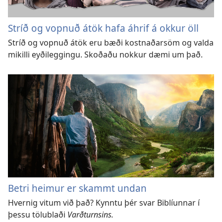
Stríð og vopnuð átök hafa áhrif á okkur öll
Stríð og vopnuð átök eru bæði kostnaðarsöm og valda
mikilli eyðileggingu. Skoðaðu nokkur dæmi um það.
Betri heimur er skammt undan
Hvernig vitum við það? Kynntu þér svar Biblíunnar í
þessu tölublaði
Varðturnsins.