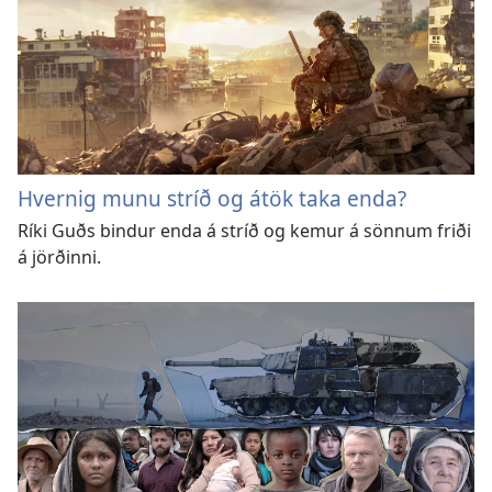
Hvernig munu stríð og átök taka enda?
Ríki Guðs bindur enda á stríð og kemur á sönnum friði
á jörðinni.