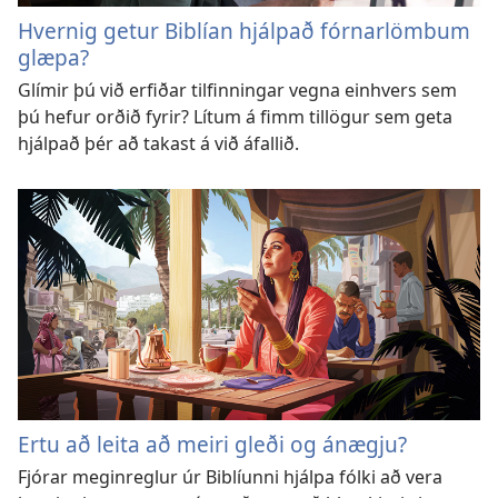
Hvernig getur Biblían hjálpað fórnarlömbum
glæpa?
Glímir þú við erfiðar tilfinningar vegna einhvers sem
þú hefur orðið fyrir? Lítum á fimm tillögur sem geta
hjálpað þér að takast á við áfallið.
Ertu að leita að meiri gleði og ánægju?
Fjórar meginreglur úr Biblíunni hjálpa fólki að vera