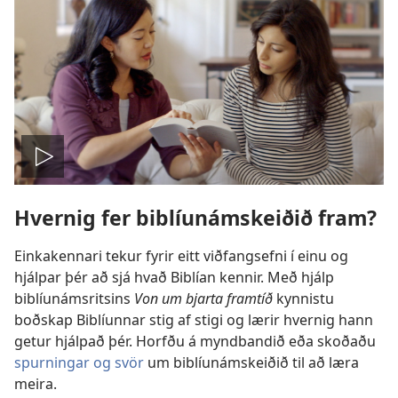
Spila
Hvernig fer biblíunámskeiðið fram?
myndband
Einkakennari tekur fyrir eitt viðfangsefni í einu og
hjálpar þér að sjá hvað Biblían kennir. Með hjálp
biblíunámsritsins
Von um bjarta framtíð
kynnistu
boðskap Biblíunnar stig af stigi og lærir hvernig hann
getur hjálpað þér. Horfðu á myndbandið eða skoðaðu
spurningar og svör
um biblíunámskeiðið til að læra
meira.