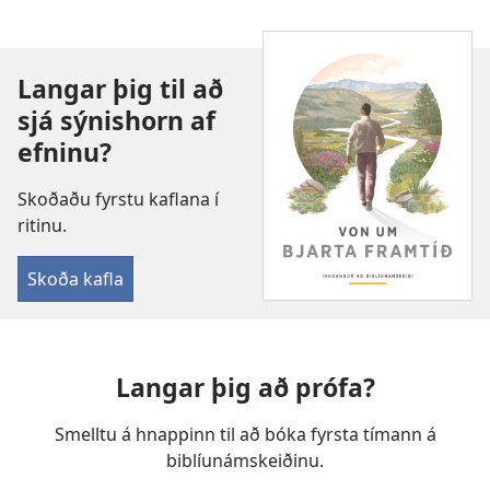
Langar þig til að
sjá sýnishorn af
efninu?
Skoðaðu fyrstu kaflana í
ritinu.
Skoða kafla
Langar þig að prófa?
Smelltu á hnappinn til að bóka fyrsta tímann á
biblíunámskeiðinu.