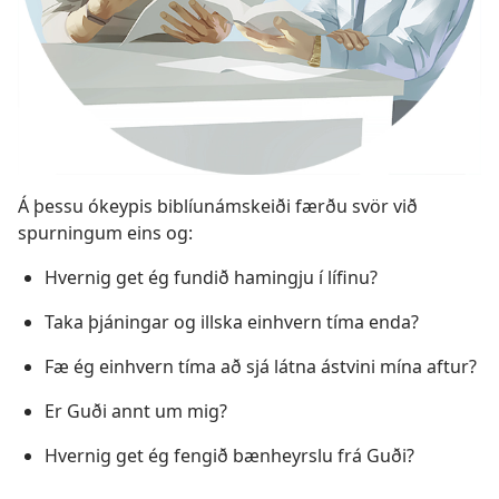
Á þessu ókeypis biblíunámskeiði færðu svör við
spurningum eins og:
Hvernig get ég fundið hamingju í lífinu?
Taka þjáningar og illska einhvern tíma enda?
Fæ ég einhvern tíma að sjá látna ástvini mína aftur?
Er Guði annt um mig?
Hvernig get ég fengið bænheyrslu frá Guði?