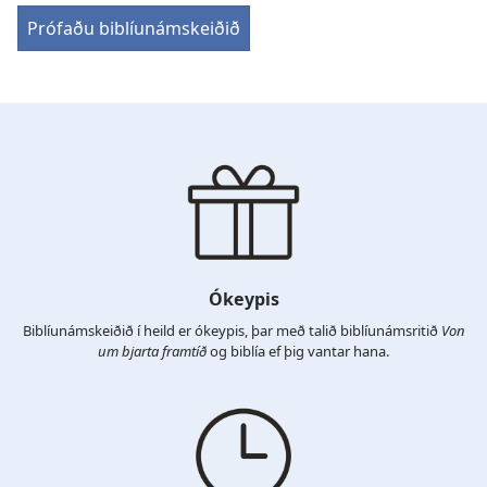
Prófaðu biblíunámskeiðið
Ókeypis
Biblíunámskeiðið í heild er ókeypis, þar með talið biblíunámsritið
Von
um bjarta framtíð
og biblía ef þig vantar hana.