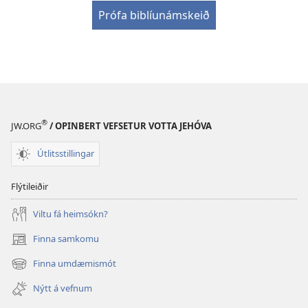
Prófa biblíunámskeið
®
JW.ORG
/ OPINBERT VEFSETUR VOTTA JEHÓVA
Útlitsstillingar
Flýtileiðir
Viltu fá heimsókn?
Finna samkomu
(opnast
í
Finna umdæmismót
(opnast
nýjum
í
glugga)
Nýtt á vefnum
nýjum