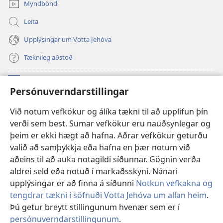
glugga)
Myndbönd
Leita
Upplýsingar um Votta Jehóva
Tæknileg aðstoð
Framlög
(opnast
Persónuverndarstillingar
í
nýjum
VEFBÓKASAFN Varðturnsins
Við notum vefkökur og álíka tækni til að upplifun þín
(opnast
glugga)
verði sem best. Sumar vefkökur eru nauðsynlegar og
í
®
JW Hub
nýjum
þeim er ekki hægt að hafna. Aðrar vefkökur geturðu
(opnast
glugga)
valið að samþykkja eða hafna en þær notum við
í
JW Library
-appið
nýjum
aðeins til að auka notagildi síðunnar. Gögnin verða
glugga)
aldrei seld eða notuð í markaðsskyni. Nánari
upplýsingar er að finna á síðunni
Notkun vefkakna og
tengdrar tækni í söfnuði Votta Jehóva um allan heim
.
Copyright
© 2026 Watch Tower Bible and Tract Society of Pennsylvania.
Þú getur breytt stillingunum hvenær sem er í
NOTKUNARSKILMÁLAR
|
PERSÓNUVERNDARSTEFNA
|
persónuverndarstillingunum
.