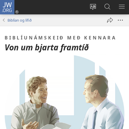
JW.ORG
Innskrá
(opnast
Tungumál
Leit
BI
í
á
VA
Biblían og lífið
nýjum
JW.ORG
glugga)
BIBLÍUNÁMSKEIÐ MEÐ KENNARA
Von um bjarta framtíð