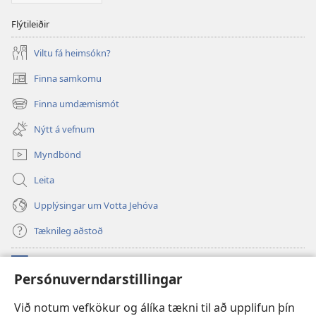
Flýtileiðir
Viltu fá heimsókn?
Finna samkomu
(opnast
í
Finna umdæmismót
(opnast
nýjum
í
glugga)
Nýtt á vefnum
nýjum
glugga)
Myndbönd
Leita
Upplýsingar um Votta Jehóva
Tæknileg aðstoð
Framlög
(opnast
Persónuverndarstillingar
í
nýjum
VEFBÓKASAFN Varðturnsins
Við notum vefkökur og álíka tækni til að upplifun þín
(opnast
glugga)