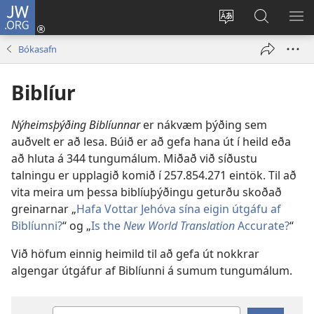
JW.ORG
Innskrá
(opnast
Tungumál
Leit
BI
í
á
VA
Bókasafn
nýjum
JW.ORG
glugga)
Biblíur
Nýheimsþýðing Biblíunnar
er nákvæm þýðing sem
auðvelt er að lesa. Búið er að gefa hana út í heild eða
að hluta á
344
tungumálum. Miðað við síðustu
talningu er upplagið komið í
257.854.271
eintök. Til að
vita meira um þessa biblíuþýðingu geturðu skoðað
greinarnar „
Hafa Vottar Jehóva sína eigin útgáfu af
Biblíunni?
“ og „
Is the
New World Translation
Accurate?
“
Við höfum einnig heimild til að gefa út nokkrar
algengar útgáfur af Biblíunni á sumum tungumálum.