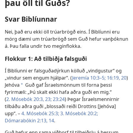
þau öll til Guðs?
Svar Biblíunnar
Nei, það eru ekki öll trúarbrögð eins. Í Biblíunni eru
mörg dæmi um trúarbrögð sem Guð hefur vanþóknun
á. Þau falla undir tvo meginflokka.
Flokkur 1: Að tilbiðja falsguði
Í Biblíunni er falsguðadýrkun kölluð „vindgustur“ og
„vindur sem engum hjálpar“. (
Jeremía 10:3–5;
16:19, 20
)
Jehóva
Guð gaf Ísraelsmönnum til forna þessi
a
fyrirmæli: „Þú skalt ekki hafa aðra guði en mig.“
(
2. Mósebók 20:3,
23;
23:24
) Þegar Ísraelsmennirnir
tilbáðu aðra guði „blossaði reiði Drottins [Jehóva]
upp“. –
4. Mósebók 25:3;
3. Mósebók 20:2;
Dómarabókin 2:13, 14
.
Guð hefur enn sama viðhorf til tilbeiðslu á þessum