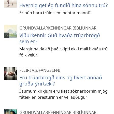
Hvernig get ég fundið hina sönnu trú?
Er hún bara trúin sem hentar manni?
GRUNDVALLARKENNINGAR BIBLÍUNNAR
Viðurkennir Guð hvaða trúarbrögð
sem er?
Margir halda að það skipti ekki máli hvaða trú
fólk velur.
FLEIRI VIÐFANGSEFNI
Eru trúarbrögð eins og hvert annað
gróðafyrirtæki?
Í sumum kirkjum eru flest sóknarbörnin mjög
fátæk en presturinn er vellauðugur.
GRUNDVALLARKENNINGAR BIBLÍUNNAR