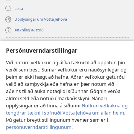
Leita
Upplýsingar um Votta Jehóva
Tæknileg aðstoð
Framlög
(opnast
Persónuverndarstillingar
í
nýjum
VEFBÓKASAFN Varðturnsins
Við notum vefkökur og álíka tækni til að upplifun þín
(opnast
glugga)
verði sem best. Sumar vefkökur eru nauðsynlegar og
í
®
JW Hub
nýjum
þeim er ekki hægt að hafna. Aðrar vefkökur geturðu
(opnast
glugga)
valið að samþykkja eða hafna en þær notum við
í
JW Library
-appið
nýjum
aðeins til að auka notagildi síðunnar. Gögnin verða
glugga)
aldrei seld eða notuð í markaðsskyni. Nánari
upplýsingar er að finna á síðunni
Notkun vefkakna og
tengdrar tækni í söfnuði Votta Jehóva um allan heim
.
Þú getur breytt stillingunum hvenær sem er í
Copyright
© 2026 Watch Tower Bible and Tract Society of Pennsylvania.
NOTKUNARSKILMÁLAR
|
PERSÓNUVERNDARSTEFNA
|
persónuverndarstillingunum
.
PERSÓNUVERNDARSTILLINGAR