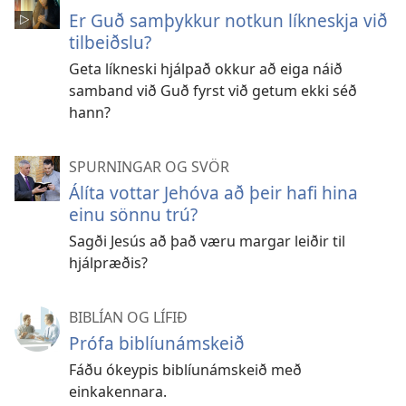
Er Guð samþykkur notkun líkneskja við
tilbeiðslu?
Geta líkneski hjálpað okkur að eiga náið
samband við Guð fyrst við getum ekki séð
hann?
SPURNINGAR OG SVÖR
Álíta vottar Jehóva að þeir hafi hina
einu sönnu trú?
Sagði Jesús að það væru margar leiðir til
hjálpræðis?
BIBLÍAN OG LÍFIÐ
Prófa biblíunámskeið
Fáðu ókeypis biblíunámskeið með
einkakennara.