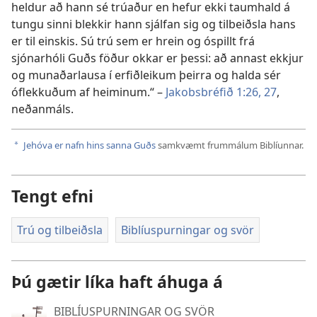
heldur að hann sé trúaður en hefur ekki taumhald á
tungu sinni blekkir hann sjálfan sig og tilbeiðsla hans
er til einskis. Sú trú sem er hrein og óspillt frá
sjónarhóli Guðs föður okkar er þessi: að annast ekkjur
og munaðarlausa í erfiðleikum þeirra og halda sér
óflekkuðum af heiminum.“ –
Jakobsbréfið 1:26, 27
,
neðanmáls.
Jehóva er nafn hins sanna Guðs
samkvæmt frummálum Biblíunnar.
a
Tengt efni
Trú og tilbeiðsla
Biblíuspurningar og svör
Þú gætir líka haft áhuga á
BIBLÍUSPURNINGAR OG SVÖR