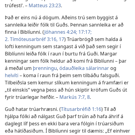
trúfesti‘. –
Matteus 23:23
.
Það er eins nú á dögum. Aðeins trú sem byggist á
sannleika leiðir fólk til Guðs. Þennan sannleika er að
finna í Biblíunni. (
Jóhannes 4:24;
17:17;
2. Tímóteusarbréf 3:16, 17
) Trúarbrögð sem halda á
lofti kenningum sem stangast á við það sem segir í
Biblíunni leiða fólk í raun í burtu frá Guði. Margar
kenningar sem fólk heldur að komi frá Biblíunni – þar
á meðal um
þrenningu
,
ódauðleika sálarinnar
og
helvíti
– koma í raun frá þeim sem tilbáðu falsguði.
Tilbeiðsla sem kemur slíkum kenningum á framfæri er
„til einskis“ vegna þess að hún skiptir kröfum Guðs út
fyrir trúarlegar hefðir. –
Markús 7:7, 8
.
Guð hatar trúarhræsni. (
Títusarbréfið 1:16
) Til að
hjálpa fólki að nálgast Guð þarf trúin að hafa áhrif á
daglegt líf þess en ekki bara vera fólgin í trúarsiðum
eða hátíðasiðum. Í Biblíunni segir til dæmis: „Ef einhver