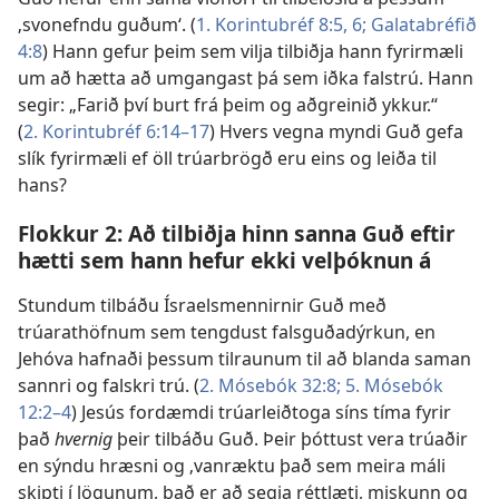
‚svonefndu guðum‘. (
1. Korintubréf 8:5, 6;
Galatabréfið
4:8
) Hann gefur þeim sem vilja tilbiðja hann fyrirmæli
um að hætta að umgangast þá sem iðka falstrú. Hann
segir: „Farið því burt frá þeim og aðgreinið ykkur.“
(
2. Korintubréf 6:14–17
) Hvers vegna myndi Guð gefa
slík fyrirmæli ef öll trúarbrögð eru eins og leiða til
hans?
Flokkur 2: Að tilbiðja hinn sanna Guð eftir
hætti sem hann hefur ekki velþóknun á
Stundum tilbáðu Ísraelsmennirnir Guð með
trúarathöfnum sem tengdust falsguðadýrkun, en
Jehóva hafnaði þessum tilraunum til að blanda saman
sannri og falskri trú. (
2. Mósebók 32:8;
5. Mósebók
12:2–4
) Jesús fordæmdi trúarleiðtoga síns tíma fyrir
það
hvernig
þeir tilbáðu Guð. Þeir þóttust vera trúaðir
en sýndu hræsni og ‚vanræktu það sem meira máli
skipti í lögunum, það er að segja réttlæti, miskunn og