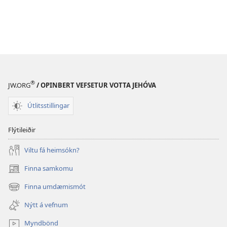
®
JW.ORG
/ OPINBERT VEFSETUR VOTTA JEHÓVA
Útlitsstillingar
Flýtileiðir
Viltu fá heimsókn?
Finna samkomu
(opnast
í
Finna umdæmismót
(opnast
nýjum
í
glugga)
Nýtt á vefnum
nýjum
glugga)
Myndbönd