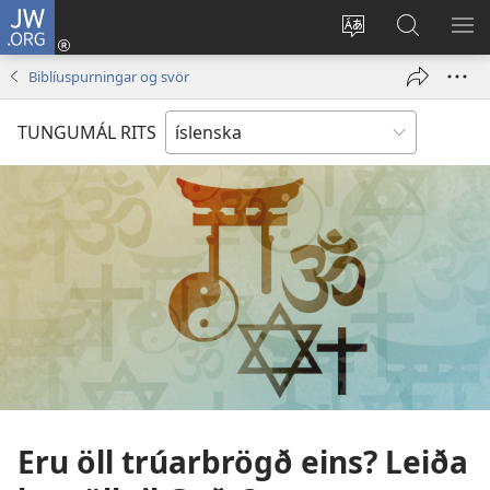
JW.ORG
Innskrá
(opnast
Tungumál
Leit
BI
í
á
VA
Biblíuspurningar og svör
nýjum
JW.ORG
glugga)
TUNGUMÁL RITS
Eru öll trúarbrögð eins? Leiða