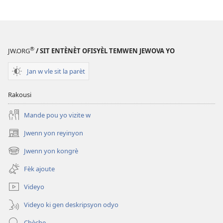
®
JW.ORG
/ SIT ENTÈNÈT OFISYÈL TEMWEN JEWOVA YO
Jan w vle sit la parèt
Rakousi
Mande pou yo vizite w
Jwenn yon reyinyon
(opens
new
Jwenn yon kongrè
(opens
window)
new
Fèk ajoute
window)
Videyo
Videyo ki gen deskripsyon odyo
Chèche