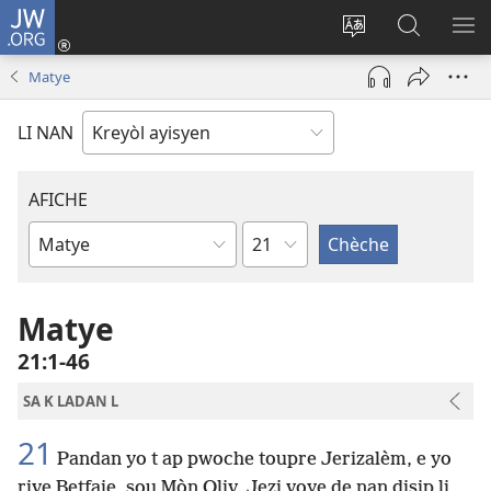
JW.ORG
Konekte
(opens
Chanje
Fè
AF
new
lang
rechèch
ME
Matye
window)
sit
sou
A
la
JW.ORG
LI NAN
AFICHE
chapit
Liv
Labib
Matye
21​:​1-46
SA K LADAN L
21
Pandan yo t ap pwoche toupre Jerizalèm, e yo
rive Betfaje, sou Mòn Oliv, Jezi voye de nan disip li