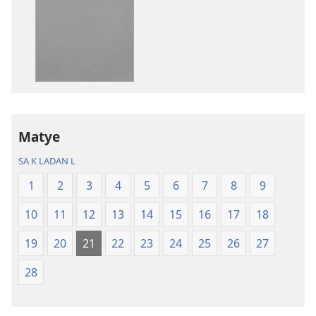
pou
pou
telechaje
telechaje
piblikasyon
anrejistrema
sou
odyo
fòma
yo
PDF
Labib
ak
—
EPUB
Tradiksyon
Matye
Labib
monn
—
nouvo
SA K LADAN L
Tradiksyon
a
1
2
3
4
5
6
7
8
9
monn
nouvo
10
11
12
13
14
15
16
17
18
a
19
20
21
22
23
24
25
26
27
28