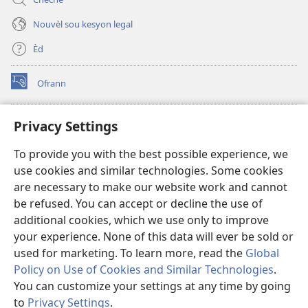
Nouvèl sou kesyon legal
Èd
Ofrann
(opens
new
window)
Bibliyotèk sou Entènèt
Privacy Settings
(opens
new
®
JW Hub
To provide you with the best possible experience, we
window)
(opens
use cookies and similar technologies. Some cookies
new
JW Library
window)
are necessary to make our website work and cannot
be refused. You can accept or decline the use of
Watchtower Library
additional cookies, which we use only to improve
your experience. None of this data will ever be sold or
used for marketing. To learn more, read the
Global
Policy on Use of Cookies and Similar Technologies
.
You can customize your settings at any time by going
Copyright
© 2026 Watch Tower Bible and Tract Society of Pennsylvania.
RÈG POU W KA ITILIZE L
|
RÈG SOU ENFÒMASYON KONFIDANSYÈL
|
to
Privacy Settings
.