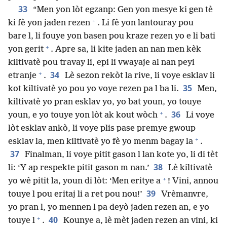
33
“Men yon lòt egzanp: Gen yon mesye ki gen tè
+
ki fè yon jaden rezen
. Li fè yon lantouray pou
bare l, li fouye yon basen pou kraze rezen yo e li bati
+
yon gerit
. Apre sa, li kite jaden an nan men kèk
kiltivatè pou travay li, epi li vwayaje al nan peyi
+
34
etranje
.
Lè sezon rekòt la rive, li voye esklav li
35
kot kiltivatè yo pou yo voye rezen pa l ba li.
Men,
kiltivatè yo pran esklav yo, yo bat youn, yo touye
+
36
youn, e yo touye yon lòt ak kout wòch
.
Li voye
lòt esklav ankò, li voye plis pase premye gwoup
+
esklav la, men kiltivatè yo fè yo menm bagay la
.
37
Finalman, li voye pitit gason l lan kote yo, li di tèt
38
li: ‘Y ap respekte pitit gason m nan.’
Lè kiltivatè
+
yo wè pitit la, youn di lòt: ‘Men eritye a
! Vini, annou
39
touye l pou eritaj li a ret pou nou!’
Vrèmanvre,
yo pran l, yo mennen l pa deyò jaden rezen an, e yo
+
40
touye l
.
Kounye a, lè mèt jaden rezen an vini, ki