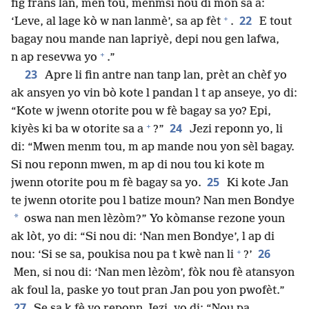
fig frans lan, men tou, menmsi nou di mòn sa a:
+
22
‘Leve, al lage kò w nan lanmè’, sa ap fèt
.
E tout
bagay nou mande nan lapriyè, depi nou gen lafwa,
+
n ap resevwa yo
.”
23
Apre li fin antre nan tanp lan, prèt an chèf yo
ak ansyen yo vin bò kote l pandan l t ap anseye, yo di:
“Kote w jwenn otorite pou w fè bagay sa yo? Epi,
+
24
kiyès ki ba w otorite sa a
?”
Jezi reponn yo, li
di: “Mwen menm tou, m ap mande nou yon sèl bagay.
Si nou reponn mwen, m ap di nou tou ki kote m
25
jwenn otorite pou m fè bagay sa yo.
Ki kote Jan
te jwenn otorite pou l batize moun? Nan men Bondye
*
oswa nan men lèzòm?” Yo kòmanse rezone youn
ak lòt, yo di: “Si nou di: ‘Nan men Bondye’, l ap di
+
26
nou: ‘Si se sa, poukisa nou pa t kwè nan li
?’
Men, si nou di: ‘Nan men lèzòm’, fòk nou fè atansyon
ak foul la, paske yo tout pran Jan pou yon pwofèt.”
27
Se sa k fè yo reponn Jezi, yo di: “Nou pa