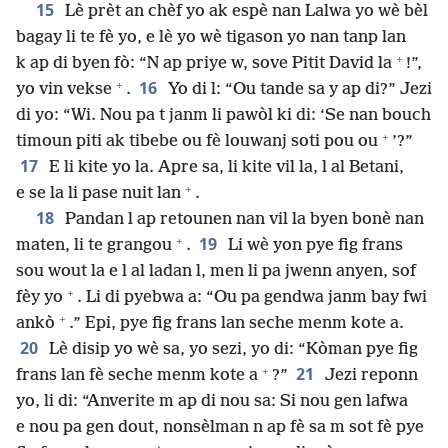
15
Lè prèt an chèf yo ak espè nan Lalwa yo wè bèl
bagay li te fè yo, e lè yo wè tigason yo nan tanp lan
+
k ap di byen fò: “N ap priye w, sove Pitit David la
!”,
+
16
yo vin vekse
.
Yo di l: “Ou tande sa y ap di?” Jezi
di yo: “Wi. Nou pa t janm li pawòl ki di: ‘Se nan bouch
+
timoun piti ak tibebe ou fè louwanj soti pou ou
’?”
17
E li kite yo la. Apre sa, li kite vil la, l al Betani,
+
e se la li pase nuit lan
.
18
Pandan l ap retounen nan vil la byen bonè nan
+
19
maten, li te grangou
.
Li wè yon pye fig frans
sou wout la e l al ladan l, men li pa jwenn anyen, sof
+
fèy yo
. Li di pyebwa a: “Ou pa gendwa janm bay fwi
+
ankò
.” Epi, pye fig frans lan seche menm kote a.
20
Lè disip yo wè sa, yo sezi, yo di: “Kòman pye fig
+
21
frans lan fè seche menm kote a
?”
Jezi reponn
yo, li di: “Anverite m ap di nou sa: Si nou gen lafwa
e nou pa gen dout, nonsèlman n ap fè sa m sot fè pye