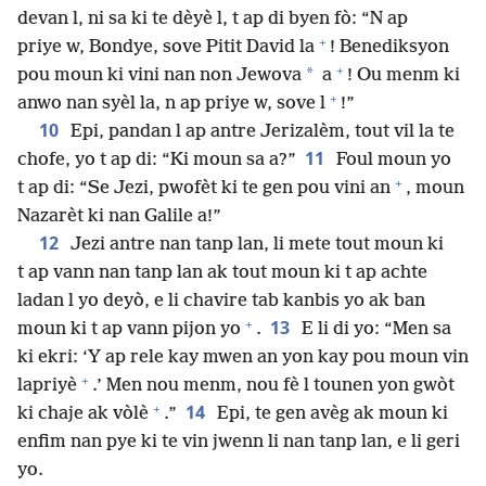
devan l, ni sa ki te dèyè l, t ap di byen fò: “N ap
+
priye w, Bondye, sove Pitit David la
! Benediksyon
+
*
pou moun ki vini nan non Jewova
a
! Ou menm ki
+
anwo nan syèl la, n ap priye w, sove l
!”
10
Epi, pandan l ap antre Jerizalèm, tout vil la te
11
chofe, yo t ap di: “Ki moun sa a?”
Foul moun yo
+
t ap di: “Se Jezi, pwofèt ki te gen pou vini an
, moun
Nazarèt ki nan Galile a!”
12
Jezi antre nan tanp lan, li mete tout moun ki
t ap vann nan tanp lan ak tout moun ki t ap achte
ladan l yo deyò, e li chavire tab kanbis yo ak ban
+
13
moun ki t ap vann pijon yo
.
E li di yo: “Men sa
ki ekri: ‘Y ap rele kay mwen an yon kay pou moun vin
+
lapriyè
.’ Men nou menm, nou fè l tounen yon gwòt
+
14
ki chaje ak vòlè
.”
Epi, te gen avèg ak moun ki
enfim nan pye ki te vin jwenn li nan tanp lan, e li geri
yo.