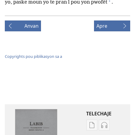
+
yo, paske moun yo te pran l pou yon pwofèt
.
Anvan
Apre
Copyrights pou piblikasyon sa a
TELECHAJE
Opsyon
Opsyon