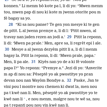
konnen.” Li menm bò kote pa l, li di yo: “Mwen menm
tou, mwen pap di nou ki kote m jwenn otorite pou m
fè bagay sa yo.
28
“Ki sa nou panse? Te gen yon mesye ki te gen
de pitit. L al jwenn premye a, li di l: ‘Pitit mwen, al
29
travay nan jaden rezen an jodi a.’
Pitit la reponn,
li di: ‘Mwen pa prale.’ Men, apre sa, li regrèt epi l ale.
30
Mesye a al jwenn dezyèm pitit li a, li di l menm
bagay la. Pitit la reponn, li di: ‘Mwen prale, papa.’
31
Men, li pa ale.
Kiyès nan yo de a ki fè volonte
papa l?” Yo reponn: “Premye a.” Jezi di yo: “Anverite
m ap di nou sa: Pèseptè yo ak pwostitye yo pran
32
devan nou nan Wayòm Bondye a.
Paske, Jan te
vini pou l montre nou chemen ki dwat la, men nou
pa t kwè nan li. Men, pèseptè yo ak pwostitye yo te
+
kwè nan li
, e nou menm, malgre nou te wè sa, nou
pa t repanti pou nou vin kwè nan li.