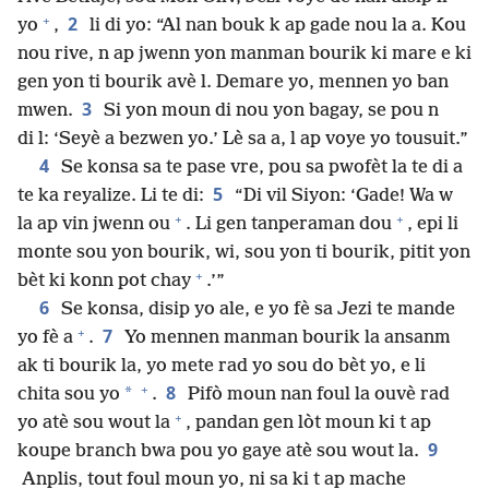
+
2
yo
,
li di yo: “Al nan bouk k ap gade nou la a. Kou
nou rive, n ap jwenn yon manman bourik ki mare e ki
gen yon ti bourik avè l. Demare yo, mennen yo ban
3
mwen.
Si yon moun di nou yon bagay, se pou n
di l: ‘Seyè a bezwen yo.’ Lè sa a, l ap voye yo tousuit.”
4
Se konsa sa te pase vre, pou sa pwofèt la te di a
5
te ka reyalize. Li te di:
“Di vil Siyon: ‘Gade! Wa w
+
+
la ap vin jwenn ou
. Li gen tanperaman dou
, epi li
monte sou yon bourik, wi, sou yon ti bourik, pitit yon
+
bèt ki konn pot chay
.’”
6
Se konsa, disip yo ale, e yo fè sa Jezi te mande
+
7
yo fè a
.
Yo mennen manman bourik la ansanm
ak ti bourik la, yo mete rad yo sou do bèt yo, e li
+
8
*
chita sou yo
.
Pifò moun nan foul la ouvè rad
+
yo atè sou wout la
, pandan gen lòt moun ki t ap
9
koupe branch bwa pou yo gaye atè sou wout la.
Anplis, tout foul moun yo, ni sa ki t ap mache