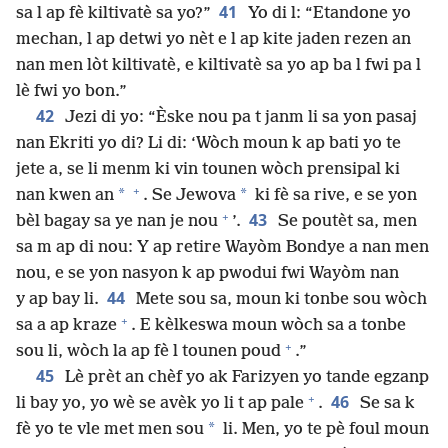
41
sa l ap fè kiltivatè sa yo?”
Yo di l: “Etandone yo
mechan, l ap detwi yo nèt e l ap kite jaden rezen an
nan men lòt kiltivatè, e kiltivatè sa yo ap ba l fwi pa l
lè fwi yo bon.”
42
Jezi di yo: “Èske nou pa t janm li sa yon pasaj
nan Ekriti yo di? Li di: ‘Wòch moun k ap bati yo te
jete a, se li menm ki vin tounen wòch prensipal ki
+
*
*
nan kwen an
. Se Jewova
ki fè sa rive, e se yon
+
43
bèl bagay sa ye nan je nou
’.
Se poutèt sa, men
sa m ap di nou: Y ap retire Wayòm Bondye a nan men
nou, e se yon nasyon k ap pwodui fwi Wayòm nan
44
y ap bay li.
Mete sou sa, moun ki tonbe sou wòch
+
sa a ap kraze
. E kèlkeswa moun wòch sa a tonbe
+
sou li, wòch la ap fè l tounen poud
.”
45
Lè prèt an chèf yo ak Farizyen yo tande egzanp
+
46
li bay yo, yo wè se avèk yo li t ap pale
.
Se sa k
*
fè yo te vle met men sou
li. Men, yo te pè foul moun