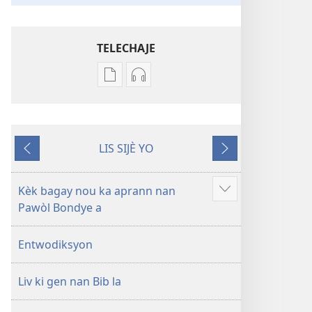
TELECHAJE
Opsyon
Opsyon
pou
pou
telechaje
telechaje
piblikasyon
anrejistreman
LIS SIJÈ YO
sou
odyo
Anvan
Apre
fòma
yo
PDF
Labib
Kèk bagay nou ka aprann nan
Show
ak
—
Pawòl Bondye a
more
EPUB
Tradiksyon
Labib
monn
Entwodiksyon
—
nouvo
Tradiksyon
a
Liv ki gen nan Bib la
monn
nouvo