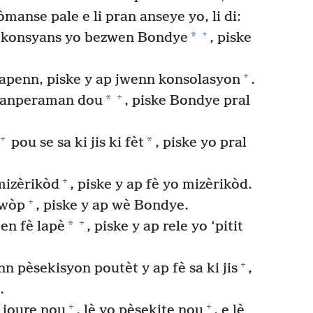
òmanse pale e li pran anseye yo, li di:
+
*
 konsyans yo bezwen Bondye
, piske
+
apenn, piske y ap jwenn konsolasyon
.
+
*
tanperaman dou
, piske Bondye pral
+
*
pou se sa ki jis ki fèt
, piske yo pral
+
mizèrikòd
, piske y ap fè yo mizèrikòd.
+
pwòp
, piske y ap wè Bondye.
+
*
n fè lapè
, piske y ap rele yo ‘pitit
+
 pèsekisyon poutèt y ap fè sa ki jis
,
.
+
+
 joure nou
, lè yo pèsekite nou
, e lè