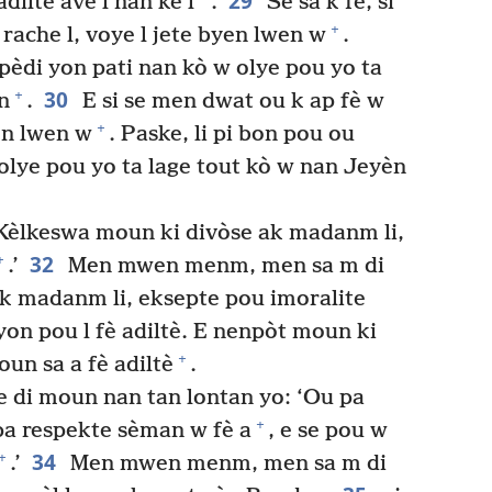
29
 adiltè avè l nan kè l
.
Se sa k fè, si
+
 rache l, voye l jete byen lwen w
.
 pèdi yon pati nan kò w olye pou yo ta
30
+
n
.
E si se men dwat ou k ap fè w
+
en lwen w
. Paske, li pi bon pou ou
olye pou yo ta lage tout kò w nan Jeyèn
 ‘Kèlkeswa moun ki divòse ak madanm li,
32
+
.’
Men mwen menm, men sa m di
k madanm li, eksepte pou imoralite
asyon pou l fè adiltè. E nenpòt moun ki
+
oun sa a fè adiltè
.
e di moun nan tan lontan yo: ‘Ou pa
+
pa respekte sèman w fè a
, e se pou w
34
+
.’
Men mwen menm, men sa m di