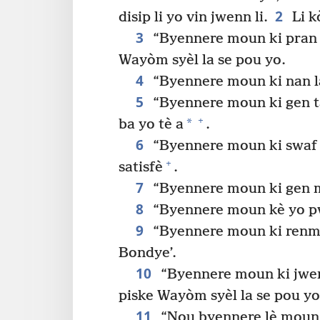
2
disip li yo vin jwenn li.
Li k
3
“Byennere moun ki pran
Wayòm syèl la se pou yo.
4
“Byennere moun ki nan l
5
“Byennere moun ki gen 
+
*
ba yo tè a
.
6
“Byennere moun ki swaf
+
satisfè
.
7
“Byennere moun ki gen 
8
“Byennere moun kè yo 
9
“Byennere moun ki renme
Bondye’.
10
“Byennere moun ki jwenn
piske Wayòm syèl la se pou yo
11
“Nou byennere lè moun