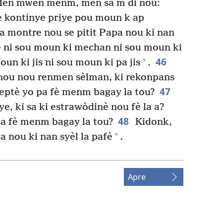
en mwen menm, men sa m di nou:
 kontinye priye pou moun k ap
 montre nou se pitit Papa nou ki nan
leve ni sou moun ki mechan ni sou moun ki
46
+
moun ki jis ni sou moun ki pa jis
.
nou nou renmen sèlman, ki rekonpans
47
septè yo pa fè menm bagay la tou?
ye, ki sa ki estrawòdinè nou fè la a?
48
a fè menm bagay la tou?
Kidonk,
+
nou ki nan syèl la pafè
.
Apre