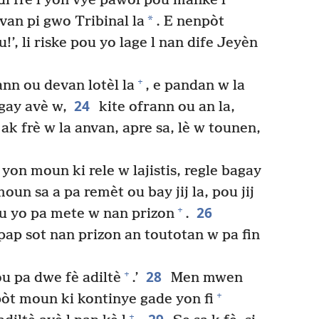
di frè l yon vye pawòl pou manke l
*
van pi gwo Tribinal la
. E nenpòt
!’, li riske pou yo lage l nan dife Jeyèn
+
nn ou devan lotèl la
, e pandan w la
24
gay avè w,
kite ofrann ou an la,
è ak frè w la anvan, apre sa, lè w tounen,
on moun ki rele w lajistis, regle bagay
oun sa a pa remèt ou bay jij la, pou jij
26
+
ou yo pa mete w nan prizon
.
ap sot nan prizon an toutotan w pa fin
28
+
u pa dwe fè adiltè
.’
Men mwen
+
t moun ki kontinye gade yon fi
+