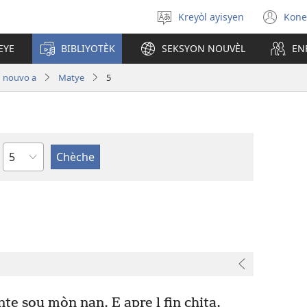
Kreyòl ayisyen
Kone
Chwazi
(op
lang
ne
EYE
BIBLIYOTÈK
SEKSYON NOUVÈL
EN
nan
wi
 nouvo a
Matye
5
chapit
te sou mòn nan. E apre l fin chita,