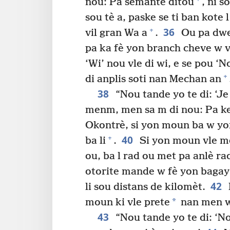
nou: Pa sèmante ditou
, ni s
sou tè a, paske se ti ban kote 
36
+
vil gran Wa a
.
Ou pa dwe 
pa ka fè yon branch cheve w v
‘Wi’ nou vle di wi, e se pou ‘N
+
di anplis soti nan Mechan an
38
“Nou tande yo te di: ‘Je
menm, men sa m di nou: Pa k
Okontrè, si yon moun ba w yon 
40
+
ba li
.
Si yon moun vle me
ou, ba l rad ou met pa anlè ra
otorite mande w fè yon bagay 
42
li sou distans de kilomèt.
*
moun ki vle prete
nan men 
43
“Nou tande yo te di: ‘