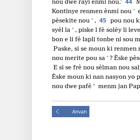
44
nou dwe rayi ènmi nou.’
M
+
Kontinye renmen ènmi nou
e
45
+
pèsekite nou
,
pou nou ka
+
syèl la
, piske l fè solèy li 
bon e li fè lapli tonbe ni sou 
Paske, si se moun ki renmen 
+
nou merite pou sa
? Èske pè
E si se frè nou sèlman nou sal
Èske moun ki nan nasyon yo p
*
nou dwe pafè
menm jan Papa 
Anvan