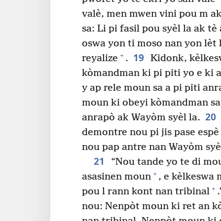
valè, men mwen vini pou m ak
sa: Li pi fasil pou syèl la ak t
oswa yon ti moso nan yon lèt 
19
+
reyalize
.
Kidonk, kèlkes
kòmandman ki pi piti yo e ki
y ap rele moun sa a pi piti a
moun ki obeyi kòmandman sa yo
20
anrapò ak Wayòm syèl la.
demontre nou pi jis pase espè
nou pap antre nan Wayòm syèl
21
“Nou tande yo te di mou
+
asasinen moun
, e kèlkeswa 
+
pou l rann kont nan tribinal
.
nou: Nenpòt moun ki ret an k