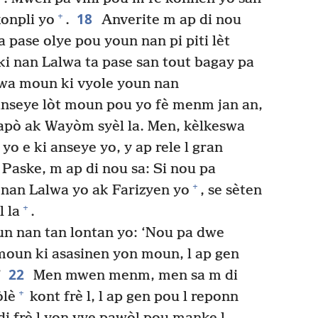
18
+
onpli yo
.
Anverite m ap di nou
è a pase olye pou youn nan pi piti lèt
ki nan Lalwa ta pase san tout bagay pa
wa moun ki vyole youn nan
 anseye lòt moun pou yo fè menm jan an,
nrapò ak Wayòm syèl la. Men, kèlkeswa
 e ki anseye yo, y ap rele l gran
Paske, m ap di nou sa: Si nou pa
+
 nan Lalwa yo ak Farizyen yo
, se sèten
+
 la
.
n nan tan lontan yo: ‘Nou pa dwe
moun ki asasinen yon moun, l ap gen
22
’
Men mwen menm, men sa m di
+
òlè
kont frè l, l ap gen pou l reponn