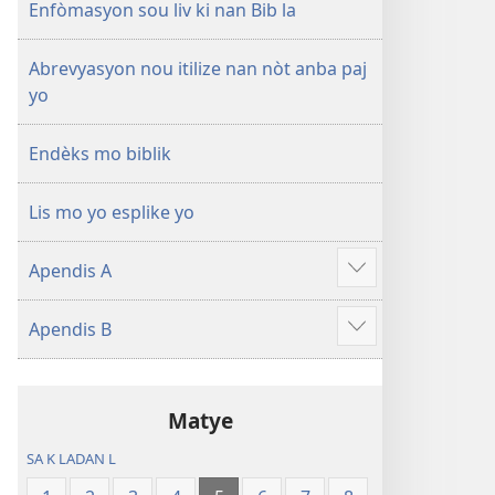
a
Enfòmasyon sou liv ki nan Bib la
Abrevyasyon nou itilize nan nòt anba paj
yo
Endèks mo biblik
Lis mo yo esplike yo
Apendis A
Show
more
Apendis B
Show
more
Matye
SA K LADAN L