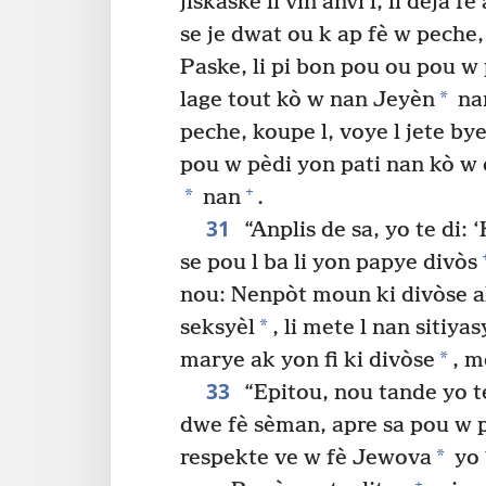
jiskaske li vin anvi l, li deja fè
se je dwat ou k ap fè w peche,
Paske, li pi bon pou ou pou w
*
lage tout kò w nan Jeyèn
na
peche, koupe l, voye l jete by
pou w pèdi yon pati nan kò w 
+
*
nan
.
31
“Anplis de sa, yo te di:
se pou l ba li yon papye divòs
nou: Nenpòt moun ki divòse a
*
seksyèl
, li mete l nan sitiy
*
marye ak yon fi ki divòse
, m
33
“Epitou, nou tande yo t
dwe fè sèman, apre sa pou w 
*
respekte ve w fè Jewova
yo
+