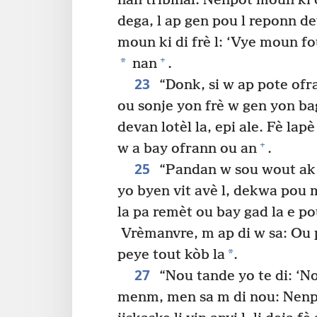
nan tribinal. Nenpòt moun ki 
dega, l ap gen pou l reponn de
moun ki di frè l: ‘Vye moun fou
+
*
nan
.
23
“Donk, si w ap pote ofra
ou sonje yon frè w gen yon ba
devan lotèl la, epi ale. Fè lap
+
w a bay ofrann ou an
.
25
“Pandan w sou wout ak y
yo byen vit avè l, dekwa pou m
la pa remèt ou bay gad la e p
Vrèmanvre, m ap di w sa: Ou p
*
peye tout kòb la
.
27
“Nou tande yo te di: ‘No
menm, men sa m di nou: Nenpò