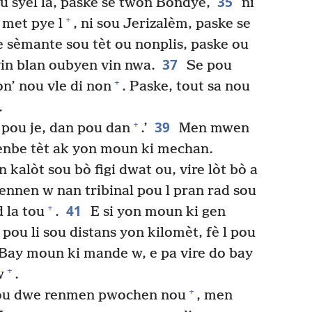
35
ou syèl la, paske se twòn Bondye,
ni
+
l met pye l
, ni sou Jerizalèm, paske se
sèmante sou tèt ou nonplis, paske ou
37
in blan oubyen vin nwa.
Se pou
+
on’ nou vle di non
. Paske, tout sa nou
.
39
+
 pou je, dan pou dan
.’
Men mwen
enbe tèt ak yon moun ki mechan.
kalòt sou bò figi dwat ou, vire lòt bò a
nnen w nan tribinal pou l pran rad sou
41
+
d la tou
.
E si yon moun ki gen
pou li sou distans yon kilomèt, fè l pou
Bay moun ki mande w, e pa vire do bay
+
w
.
+
Nou dwe renmen pwochen nou
, men