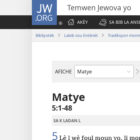
JW.ORG
Temwen Jewova yo
AKÈY
SA BIB LA ANS
Bibliyotèk
Labib sou Entènèt
Tradiksyon monn
AFICHE
Liv
Labib
Matye
5​:​1-48
SA K LADAN L
5
Lè l wè foul moun yo, li mon