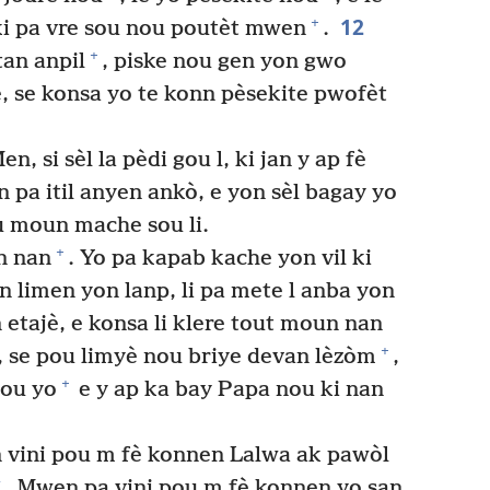
12
+
ki pa vre sou nou poutèt mwen
.
+
an anpil
, piske nou gen yon gwo
e, se konsa yo te konn pèsekite pwofèt
n, si sèl la pèdi gou l, ki jan y ap fè
in pa itil anyen ankò, e yon sèl bagay yo
 moun mache sou li.
+
n nan
. Yo pa kapab kache yon vil ki
 limen yon lanp, li pa mete l anba yon
n etajè, e konsa li klere tout moun nan
+
 se pou limyè nou briye devan lèzòm
,
+
nou yo
e y ap ka bay Papa nou ki nan
vini pou m fè konnen Lalwa ak pawòl
*
. Mwen pa vini pou m fè konnen yo san