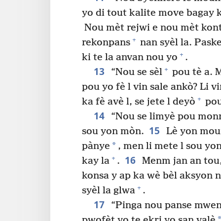
yo di tout kalite move bagay 
Nou mèt rejwi e nou mèt kont
+
rekonpans
nan syèl la. Pask
+
ki te la anvan nou yo
.
13
+
“Nou se sèl
pou tè a. Me
pou yo fè l vin sale ankò? Li v
+
ka fè avè l, se jete l deyò
pou
14
“Nou se limyè pou mon
15
sou yon mòn.
Lè yon moun
*
pànye
, men li mete l sou yo
16
+
kay la
.
Menm jan an tou,
konsa y ap ka wè bèl aksyon 
+
syèl la glwa
.
17
“Pinga nou panse mwen 
pwofèt yo te ekri yo san valè