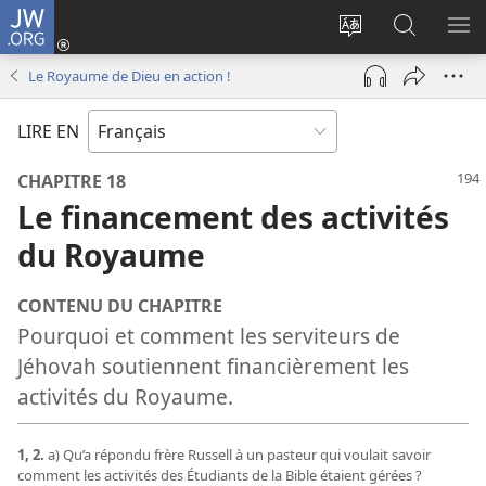
JW.ORG
Se
connecter
Changer
Recherch
AF
(ouvre
la
sur
LE
Le Royaume de Dieu en action !
une
langue
JW.ORG
ME
nouvelle
du
LIRE EN
fenêtre)
site
CHAPITRE 18
Le financement des activités
du Royaume
CONTENU DU CHAPITRE
Pourquoi et comment les serviteurs de
Jéhovah soutiennent financièrement les
activités du Royaume.
1, 2.
a) Qu’a répondu frère Russell à un pasteur qui voulait savoir
comment les activités des Étudiants de la Bible étaient gérées ?