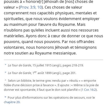
poussés à « honore[r] Jéhovah de [nos] choses de
valeur » (
Prov. 3:9, 10
). Ces choses de valeur
comprennent nos capacités physiques, mentales et
spirituelles, que nous voulons évidemment employer
au maximum pour l’œuvre du Royaume. Mais
n’oublions pas qu’elles incluent aussi nos ressources
matérielles. Ayons donc à cœur de donner ce que nous
pouvons, quand nous pouvons. Par nos offrandes
volontaires, nous honorons Jéhovah et témoignons
notre soutien au Royaume messianique.
La Tour de Garde
, 15 juillet 1915 (angl.), pages 218-219.
a
er
La Tour de Garde
, 1
août 1899 (angl.), page 201.
b
Selon un bibliste, le terme grec rendu par « résolu » « emporte
c
l’idée d’une décision prise à l’avance ». Il ajoute : « Même si la joie de
donner est spontanée, il faut que le don soit planifié » (
1 Cor. 16:2
).
Pour plus d’informations sur les opérations de secours, voir le
d
chapitre 20
.