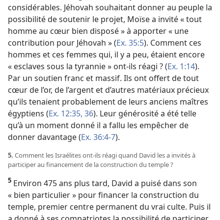
considérables. Jéhovah souhaitant donner au peuple la
possibilité de soutenir le projet, Moïse a invité « tout
homme au cœur bien disposé » à apporter « une
contribution pour Jéhovah » (
Ex. 35:5
). Comment ces
hommes et ces femmes qui, il y a peu, étaient encore
« esclaves sous la tyrannie » ont-​ils réagi ? (
Ex. 1:14
).
Par un soutien franc et massif. Ils ont offert de tout
cœur de l’or, de l’argent et d’autres matériaux précieux
qu’ils tenaient probablement de leurs anciens maîtres
égyptiens (
Ex. 12:35, 36
). Leur générosité a été telle
qu’à un moment donné il a fallu les empêcher de
donner davantage (
Ex. 36:4-7
).
5.
Comment les Israélites ont-​ils réagi quand David les a invités à
participer au financement de la construction du temple ?
5
Environ 475 ans plus tard, David a puisé dans son
« bien particulier » pour financer la construction du
temple, premier centre permanent du vrai culte. Puis il
a donné à ses compatriotes la possibilité de participer