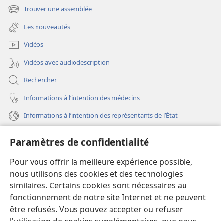
une
Trouver une assemblée
(ouvre
nouvelle
une
fenêtre)
Les nouveautés
nouvelle
fenêtre)
Vidéos
Vidéos avec audiodescription
Rechercher
Informations à l’intention des médecins
Informations à l’intention des représentants de l’État
Aide
Paramètres de confidentialité
Dons
Pour vous offrir la meilleure expérience possible,
(ouvre
une
nous utilisons des cookies et des technologies
nouvelle
similaires. Certains cookies sont nécessaires au
Bibliothèque en ligne
(ouvre
fenêtre)
fonctionnement de notre site Internet et ne peuvent
une
®
JW Hub
être refusés. Vous pouvez accepter ou refuser
nouvelle
(ouvre
fenêtre)