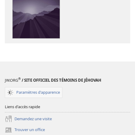
de
de
téléchargement
téléchargem
des
des
publications
enregistreme
numériques
audio
Le
Le
Royaume
Royaume
de
de
Dieu
Dieu
en
en
action !
action !
®
JW.ORG
/ SITE OFFICIEL DES TÉMOINS DE JÉHOVAH
Paramètres d'apparence
Liens d'accès rapide
Demandez une visite
Trouver un office
(ouvre