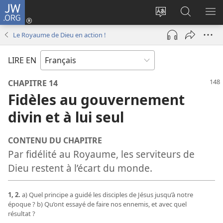
JW.ORG
Se
connecter
Changer
Recherch
AF
(ouvre
la
sur
LE
Le Royaume de Dieu en action !
une
langue
JW.ORG
ME
nouvelle
du
LIRE EN
fenêtre)
site
CHAPITRE 14
Fidèles au gouvernement
divin et à lui seul
CONTENU DU CHAPITRE
Par fidélité au Royaume, les serviteurs de
Dieu restent à l’écart du monde.
1, 2.
a) Quel principe a guidé les disciples de Jésus jusqu’à notre
époque ? b) Qu’ont essayé de faire nos ennemis, et avec quel
résultat ?