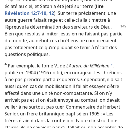
éclaté au ciel, et Satan a été jeté sur terre (
lire
Révélation 12:7-10,
12
). Sur terre précisément, une
autre guerre faisait rage et celle-ci allait mettre à
l’épreuve la détermination des serviteurs
de Dieu.
Bien que résolus à imiter Jésus en ne faisant pas partie
du monde, au début ces chrétiens ne comprenaient
pas totalement ce qu’impliquait se tenir à l’écart des
questions politiques.
4
Par exemple, le tome VI de
L’Aurore du Millénium
,
a
publié en 1904 (1916 en fr.), encourageait les chrétiens
à ne pas prendre part aux guerres. Cependant, il disait
aussi qu’en cas de mobilisation il fallait essayer d’être
affecté dans une unité non-combattante. Si on n’y
arrivait pas et si on était envoyé au combat, on devait
veiller à ne surtout pas tuer. Commentaire de Herbert
Senior, un frère britannique baptisé en 1905 : « Les
frères étaient dans la confusion. Faute d’instructions
claires, ils ne savaient pas s’il fallait ou non accepter de