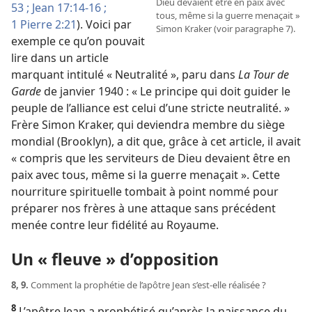
Dieu devaient être en paix avec
53 ;
Jean 17:14-16 ;
tous, même si la guerre menaçait »
1 Pierre 2:21
). Voici par
Simon Kraker (voir paragraphe 7).
exemple ce qu’on pouvait
lire dans un article
marquant intitulé « Neutralité », paru dans
La Tour de
Garde
de janvier 1940 : « Le principe qui doit guider le
peuple de l’alliance est celui d’une stricte neutralité. »
Frère Simon Kraker, qui deviendra membre du siège
mondial (Brooklyn), a dit que, grâce à cet article, il avait
« compris que les serviteurs de Dieu devaient être en
paix avec tous, même si la guerre menaçait ». Cette
nourriture spirituelle tombait à point nommé pour
préparer nos frères à une attaque sans précédent
menée contre leur fidélité au Royaume.
Un « fleuve » d’opposition
8, 9.
Comment la prophétie de l’apôtre Jean s’est-​elle réalisée ?
8
L’apôtre Jean a prophétisé qu’après la naissance du