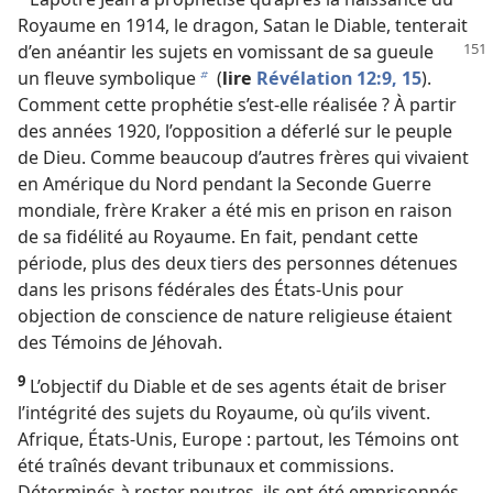
Royaume en 1914, le dragon, Satan le Diable, tenterait
d’en
anéantir les sujets en vomissant de sa gueule
un fleuve symbolique
(
lire
Révélation 12:9,
15
).
b
Comment cette prophétie s’est-​elle réalisée ? À partir
des années 1920, l’opposition a déferlé sur le peuple
de Dieu. Comme beaucoup d’autres frères qui vivaient
en Amérique du Nord pendant la Seconde Guerre
mondiale, frère Kraker a été mis en prison en raison
de sa fidélité au Royaume. En fait, pendant cette
période, plus des deux tiers des personnes détenues
dans les prisons fédérales des États-Unis pour
objection de conscience de nature religieuse étaient
des Témoins de Jéhovah.
9
L’objectif du Diable et de ses agents était de briser
l’intégrité des sujets du Royaume, où qu’ils vivent.
Afrique, États-Unis, Europe : partout, les Témoins ont
été traînés devant tribunaux et commissions.
Déterminés à rester neutres, ils ont été emprisonnés,