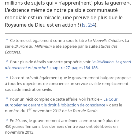
millions de sujets qui « n’appren[nent] plus la guerre ».
L’existence même de notre paisible communauté
mondiale est un miracle, une preuve de plus que le
Royaume de Dieu est en action ! (
Is. 2:4
).
Ce tome est également connu sous le titre
La Nouvelle Création
. La
a
série
L’Aurore du Millénium
a été appelée par la suite
Études des
Écritures
.
Pour plus de détails sur cette prophétie, voir
La Révélation. Le grand
b
dénouement est proche !
, chapitre 27, pages 184-186
.
L’accord prévoit également que le gouvernement bulgare propose
c
à tous les objecteurs de conscience un service civil de remplacement
sous administration civile.
Pour un récit complet de cette affaire, voir l’article «
La Cour
d
européenne garantit le droit à l’objection de conscience
» dans le
er
numéro du 1
novembre 2012 de
La Tour de Garde
.
En 20 ans, le gouvernement arménien a emprisonné plus de
e
450 jeunes Témoins. Les derniers d’entre eux ont été libérés en
novembre 2013.