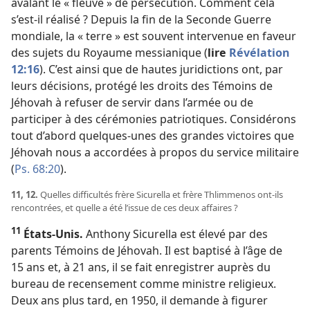
avalant le « fleuve » de persécution. Comment cela
s’est-​il réalisé ? Depuis la fin de la Seconde Guerre
mondiale, la « terre » est souvent intervenue en faveur
des sujets du Royaume messianique (
lire
Révélation
12:16
). C’est ainsi que de hautes juridictions ont, par
leurs décisions, protégé les droits des Témoins de
Jéhovah à refuser de servir dans l’armée ou de
participer à des cérémonies patriotiques. Considérons
tout d’abord quelques-unes des grandes victoires que
Jéhovah nous a accordées à propos du service militaire
(
Ps. 68:20
).
11, 12.
Quelles difficultés frère Sicurella et frère Thlimmenos ont-​ils
rencontrées, et quelle a été l’issue de ces deux affaires ?
11
États-Unis.
Anthony Sicurella est élevé par des
parents Témoins de Jéhovah. Il est baptisé à l’âge de
15 ans et, à 21 ans, il se fait enregistrer auprès du
bureau de recensement comme ministre religieux.
Deux ans plus tard, en 1950, il demande à figurer