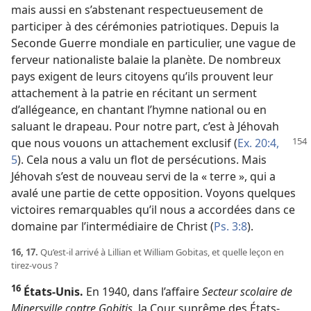
mais aussi en s’abstenant respectueusement de
participer à des cérémonies patriotiques. Depuis la
Seconde Guerre mondiale en particulier, une vague de
ferveur nationaliste balaie la planète. De nombreux
pays exigent de leurs citoyens qu’ils prouvent leur
attachement à la patrie en récitant un serment
d’allégeance, en chantant l’hymne national ou en
saluant le drapeau. Pour notre part, c’est à Jéhovah
que nous
vouons un attachement exclusif (
Ex. 20:4,
5
). Cela nous a valu un flot de persécutions. Mais
Jéhovah s’est de nouveau servi de la « terre », qui a
avalé une partie de cette opposition. Voyons quelques
victoires remarquables qu’il nous a accordées dans ce
domaine par l’intermédiaire de Christ (
Ps. 3:8
).
16, 17.
Qu’est-​il arrivé à Lillian et William Gobitas, et quelle leçon en
tirez-​vous ?
16
États-Unis.
En 1940, dans l’affaire
Secteur scolaire de
Minersville contre Gobitis
, la Cour suprême des États-