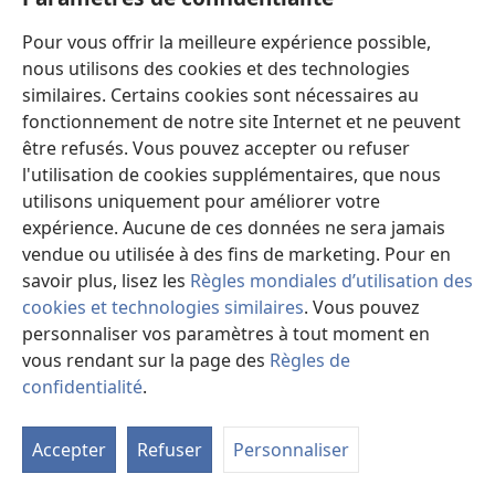
Aide
Pour vous offrir la meilleure expérience possible,
Dons
nous utilisons des cookies et des technologies
(ouvre
similaires. Certains cookies sont nécessaires au
une
nouvelle
fonctionnement de notre site Internet et ne peuvent
Bibliothèque en ligne
(ouvre
fenêtre)
être refusés. Vous pouvez accepter ou refuser
une
®
l'utilisation de cookies supplémentaires, que nous
JW Hub
nouvelle
(ouvre
fenêtre)
utilisons uniquement pour améliorer votre
une
®
JW Library
expérience. Aucune de ces données ne sera jamais
nouvelle
fenêtre)
vendue ou utilisée à des fins de marketing. Pour en
Watchtower Library
savoir plus, lisez les
Règles mondiales d’utilisation des
cookies et technologies similaires
. Vous pouvez
personnaliser vos paramètres à tout moment en
vous rendant sur la page des
Règles de
confidentialité
.
Copyright
© 2026 Watch Tower Bible and Tract Society of Pennsylvania.
M
CONDITIONS D’UTILISATION
|
RÈGLES DE CONFIDENTIALITÉ
|
la
PARAMÈTRES DE CONFIDENTIALITÉ
Accepter
Refuser
Personnaliser
ta
de