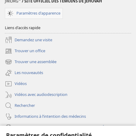
JW.ORG
/ SITE OFFICIEL DES TÉMOINS DE JÉHOVAH
Paramètres d'apparence
Liens d'accès rapide
Demandez une visite
Trouver un office
(ouvre
une
Trouver une assemblée
(ouvre
nouvelle
une
fenêtre)
Les nouveautés
nouvelle
fenêtre)
Vidéos
Vidéos avec audiodescription
Rechercher
Informations à l’intention des médecins
Informations à l’intention des représentants de l’État
Paramètres de confidentialité