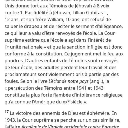
Unis donne tort aux Témoins de Jéhovah à 8 voix
contre 1. Par fidélité à Jéhovah, Lillian Gobitas
,
f
12 ans, et son frère William, 10 ans, ont refusé de
saluer le drapeau et de réciter le serment d’allégeance,
ce qui leur a valu d’être renvoyés de l’école. La Cour
suprême estime que l’école a agi dans l’intérêt de
l’« unité nationale » et que la sanction infligée est donc
conforme à la constitution. Ce jugement met le feu aux
poudres. D’autres enfants de Témoins sont renvoyés
de leur école, des adultes perdent leur travail et des
proclamateurs sont violemment pris à partie par des
foules. Selon le livre
L’éclat de notre pays
(angl.), la
« persécution des Témoins entre 1941 et 1943
constitue la plus forte flambée d’intolérance religieuse
e
qu’a connue l’Amérique du
siècle ».
XX
17
La victoire des ennemis de Dieu est éphémère. En
1943, la Cour suprême se penche sur un cas similaire,
l’affaire
Académie de Virginie occidentale contre Barnette
.