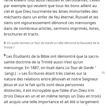
l’âme étaient tout aussi fausses et déroutantes. Celles
par exemple qui veulent que tous les bons aillent au
ciel et que Dieu tourmente les âmes immortelles des
méchants dans un enfer de feu éternel. Russell et les
siens ont vigoureusement dénoncé ces mensonges
dans de nombreux articles, sermons imprimés, livres,
brochures et tracts.
9.
En quels termes
La Tour de Garde
a-​t-​elle dénoncé la fausseté de la
Trinité ?
9
Les Étudiants de la Bible ont démontré que la sacro-
sainte doctrine de la Trinité aussi n’est qu’un
mensonge. En 1887, on lisait dans
La Tour de Garde
b
(angl.) : « Les Écritures
étant très claires sur la
nature des relations entre Jéhovah et notre Seigneur
Jésus et sur le fait qu’ils sont deux personnes
distinctes, il est incroyable que l’idée d’un Dieu trin
(trois Dieux en un et en même temps un Dieu en trois)
ait acquis une telle importance et ait été si largement