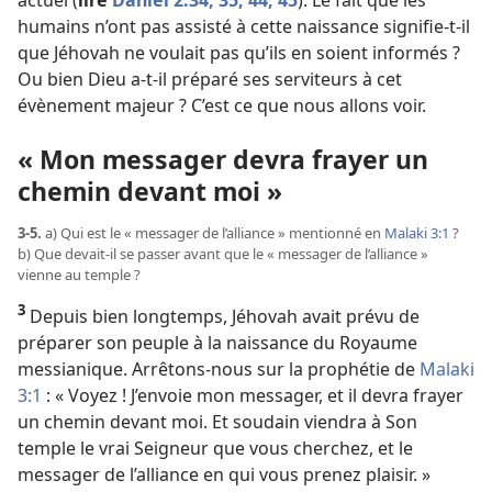
actuel (
lire
Daniel 2:34, 35,
44, 45
). Le fait que les
humains n’ont pas assisté à cette naissance signifie-​t-​il
que Jéhovah ne voulait pas qu’ils en soient informés ?
Ou bien Dieu a-​t-​il préparé ses serviteurs à cet
évènement majeur ? C’est ce que nous allons voir.
« Mon messager devra frayer un
chemin devant moi »
3-5.
a) Qui est le « messager de l’alliance » mentionné en
Malaki 3:1
?
b) Que devait-​il se passer avant que le « messager de l’alliance »
vienne au temple ?
3
Depuis bien longtemps, Jéhovah avait prévu de
préparer son peuple à la naissance du Royaume
messianique. Arrêtons-​nous sur la prophétie de
Malaki
3:1
: « Voyez ! J’envoie mon messager, et il devra frayer
un chemin devant moi. Et soudain viendra à Son
temple le vrai Seigneur que vous cherchez, et le
messager de l’alliance en qui vous prenez plaisir. »