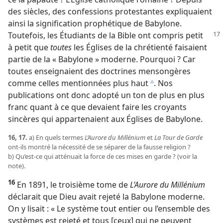
des siècles, des confessions protestantes expliquaient
ainsi la signification prophétique de Babylone.
Toutefois, les Étudiants de la Bible ont
compris petit
à petit que
toutes
les Églises de la chrétienté faisaient
partie de la « Babylone » moderne. Pourquoi ? Car
toutes enseignaient des doctrines mensongères
comme celles mentionnées plus haut
. Nos
c
publications ont donc adopté un ton de plus en plus
franc quant à ce que devaient faire les croyants
sincères qui appartenaient aux Églises de Babylone.
16, 17.
a) En quels termes
L’Aurore du Millénium
et
La Tour de Garde
ont-​ils montré la nécessité de se séparer de la fausse religion ?
b) Qu’est-​ce qui atténuait la force de ces mises en garde ? (voir la
note).
16
En 1891, le troisième tome de
L’Aurore du Millénium
déclarait que Dieu avait rejeté la Babylone moderne.
On y lisait : « Le système tout entier ou l’ensemble des
systèmes est rejeté et tous [ceux] qui ne peuvent