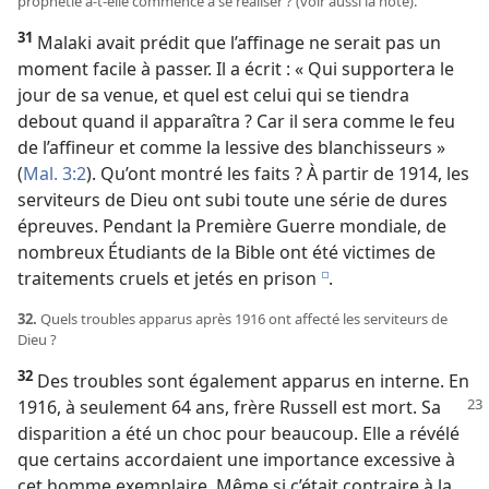
prophétie a-​t-​elle commencé à se réaliser ? (voir aussi la note).
31
Malaki avait prédit que l’affinage ne serait pas un
moment facile à passer. Il a écrit : « Qui supportera le
jour de sa venue, et quel est celui qui se tiendra
debout quand il apparaîtra ? Car il sera comme le feu
de l’affineur et comme la lessive des blanchisseurs »
(
Mal. 3:2
). Qu’ont montré les faits ? À partir de 1914, les
serviteurs de Dieu ont subi toute une série de dures
épreuves. Pendant la Première Guerre mondiale, de
nombreux Étudiants de la Bible ont été victimes de
traitements cruels et jetés en prison
.
e
32.
Quels troubles apparus après 1916 ont affecté les serviteurs de
Dieu ?
32
Des troubles sont également apparus en interne. En
1916, à seulement 64 ans, frère Russell est mort. Sa
disparition a été un choc pour beaucoup. Elle a révélé
que certains accordaient une importance excessive à
cet homme exemplaire. Même si c’était contraire à la