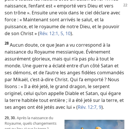
naissance, l’enfant est
« emporté vers Dieu et vers
son trône ». Ensuite une voix dans le ciel déclare avec
force : « Maintenant sont arrivés le salut, et la
puissance, et le royaume de notre Dieu, et le pouvoir
de son Christ » (
Rév. 12:1,
5,
10
).
28
Aucun doute, ce que Jean a vu correspond à la
naissance du Royaume messianique. Évènement
assurément glorieux, mais qui n’a pas plu à tout le
monde. Une guerre a éclaté entre d’un côté Satan et
ses démons, et de l’autre les anges fidèles commandés
par Mikaël, c’est-à-dire Christ. Qui l’a emporté ? Nous
lisons : « Il a été jeté, le grand dragon, le serpent
originel, celui qu’on appelle Diable et Satan, qui égare
la terre habitée tout entière ; il a été jeté sur la terre, et
ses anges ont été jetés avec lui » (
Rév. 12:7,
9
).
29, 30.
Après la naissance du
Royaume, quels changements
ont eu lieu a) sur la terre ?