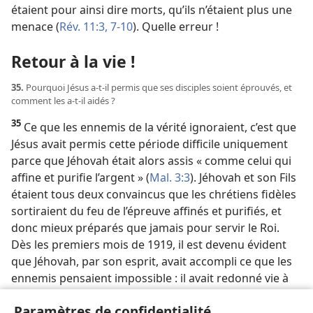
étaient pour ainsi dire morts, qu’ils n’étaient plus une
menace (
Rév. 11:3,
7-10
). Quelle erreur !
Retour à la vie !
35.
Pourquoi Jésus a-​t-​il permis que ses disciples soient éprouvés, et
comment les a-​t-​il aidés ?
35
Ce que les ennemis de la vérité ignoraient, c’est que
Jésus avait permis cette période difficile uniquement
parce que Jéhovah était alors assis « comme celui qui
affine et purifie l’argent » (
Mal. 3:3
). Jéhovah et son Fils
étaient tous deux convaincus que les chrétiens fidèles
sortiraient du feu de l’épreuve affinés et purifiés, et
donc mieux préparés que jamais pour servir le Roi.
Dès les premiers mois de 1919, il est devenu évident
que Jéhovah, par son esprit, avait accompli ce que les
ennemis pensaient impossible : il avait redonné vie à
ses serviteurs fidèles ! (
Rév. 11:11
). Un élément-clé du
Paramètres de confidentialité
signe des derniers jours s’est alors manifestement