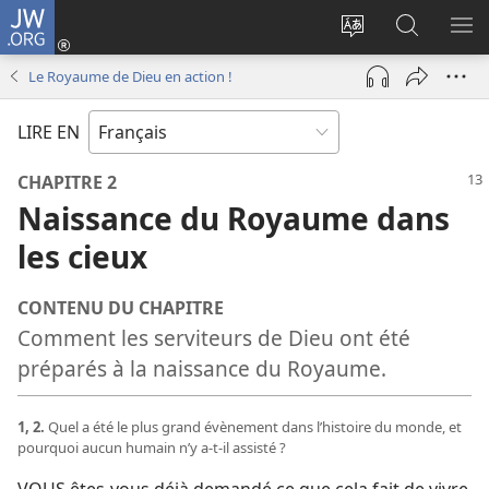
JW.ORG
Se
connecter
Changer
Recherch
AF
(ouvre
la
sur
LE
Le Royaume de Dieu en action !
une
langue
JW.ORG
ME
nouvelle
du
LIRE EN
fenêtre)
site
CHAPITRE 2
Naissance du Royaume dans
les cieux
CONTENU DU CHAPITRE
Comment les serviteurs de Dieu ont été
préparés à la naissance du Royaume.
1, 2.
Quel a été le plus grand évènement dans l’histoire du monde, et
pourquoi aucun humain n’y a-​t-​il assisté ?