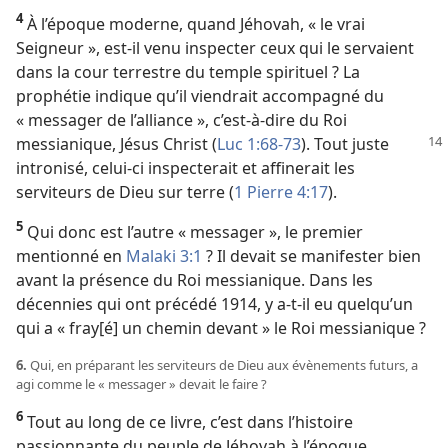
4
À l’époque moderne, quand Jéhovah, « le vrai
Seigneur », est-​il venu inspecter ceux qui le servaient
dans la cour terrestre du temple spirituel ? La
prophétie indique qu’il viendrait accompagné du
« messager de l’alliance », c’est-à-dire du Roi
messianique, Jésus Christ (
Luc 1:68-73
).
Tout juste
intronisé, celui-ci inspecterait et affinerait les
serviteurs de Dieu sur terre (
1 Pierre 4:17
).
5
Qui donc est l’autre « messager », le premier
mentionné en
Malaki 3:1
? Il devait se manifester bien
avant la présence du Roi messianique. Dans les
décennies qui ont précédé 1914, y a-​t-​il eu quelqu’un
qui a « fray[é] un chemin devant » le Roi messianique ?
6.
Qui, en préparant les serviteurs de Dieu aux évènements futurs, a
agi comme le « messager » devait le faire ?
6
Tout au long de ce livre, c’est dans l’histoire
passionnante du peuple de Jéhovah à l’époque