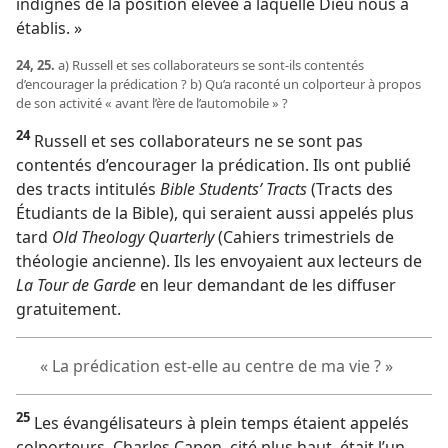
indignes de la position élevée à laquelle Dieu nous a
établis. »
24, 25.
a) Russell et ses collaborateurs se sont-​ils contentés
d’encourager la prédication ? b) Qu’a raconté un colporteur à propos
de son activité « avant l’ère de l’automobile » ?
24
Russell et ses collaborateurs ne se sont pas
contentés d’encourager la prédication. Ils ont publié
des tracts intitulés
Bible Students’ Tracts
(Tracts des
Étudiants de la Bible), qui seraient aussi appelés plus
tard
Old Theology Quarterly
(Cahiers trimestriels de
théologie ancienne). Ils les envoyaient aux lecteurs de
La Tour de Garde
en leur demandant de les diffuser
gratuitement.
« La prédication est-​elle au centre de ma vie ? »
25
Les évangélisateurs à plein temps étaient appelés
colporteurs. Charles Capen, cité plus haut, était l’un