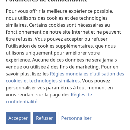
réalisé : Jésus a
établi un « esclave fidèle et avisé »,
Pour vous offrir la meilleure expérience possible,
un petit groupe d’hommes oints qu’il a placé à la tête
nous utilisons des cookies et des technologies
de ses serviteurs avec la responsabilité de leur fournir
similaires. Certains cookies sont nécessaires au
la nourriture spirituelle en temps voulu (
Mat. 24:45-47
).
fonctionnement de notre site Internet et ne peuvent
36.
Qu’est-​ce qui montre que les
être refusés. Vous pouvez accepter ou refuser
serviteurs de Dieu étaient
l'utilisation de cookies supplémentaires, que nous
revenus à la vie spirituellement
utilisons uniquement pour améliorer votre
parlant ?
expérience. Aucune de ces données ne sera jamais
36
Libérés de prison le
vendue ou utilisée à des fins de marketing. Pour en
26 mars 1919, frère
savoir plus, lisez les
Règles mondiales d’utilisation des
Rutherford et ses
cookies et technologies similaires
. Vous pouvez
collaborateurs ont
personnaliser vos paramètres à tout moment en
immédiatement organisé
vous rendant sur la page des
Règles de
une assemblée pour le
confidentialité
.
M
mois de septembre
la
suivant. Des dispositions
Accepter
Refuser
Personnaliser
ta
ont été prises pour le
de
lancement de
L’Âge d’Or
,