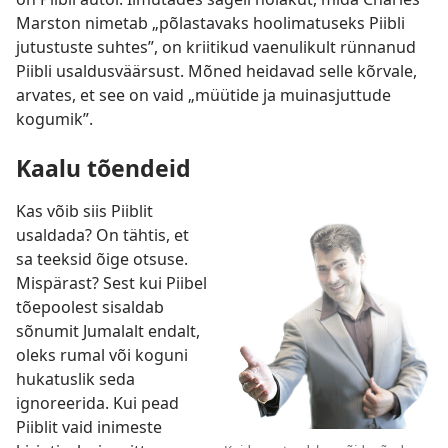
Marston nimetab „põlastavaks hoolimatuseks Piibli
jutustuste suhtes”, on kriitikud vaenulikult rünnanud
Piibli usaldusväärsust. Mõned heidavad selle kõrvale,
arvates, et see on vaid „müütide ja muinasjuttude
kogumik”.
Kaalu tõendeid
Kas võib siis Piiblit
usaldada? On tähtis, et
sa teeksid õige otsuse.
Mispärast? Sest kui Piibel
tõepoolest sisaldab
sõnumit Jumalalt endalt,
oleks rumal või koguni
hukatuslik seda
ignoreerida. Kui pead
Piiblit vaid inimeste