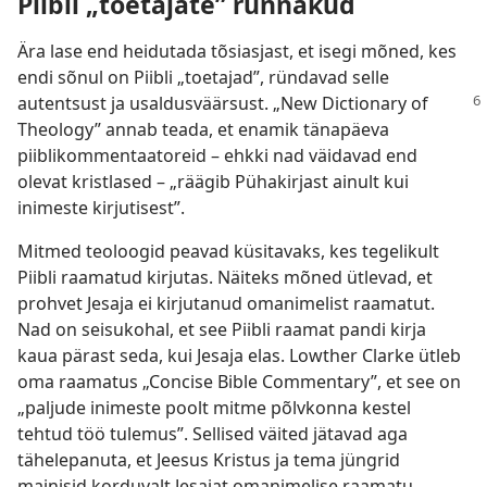
Piibli „toetajate” rünnakud
Ära lase end heidutada tõsiasjast, et isegi mõned, kes
endi sõnul on Piibli „toetajad”, ründavad selle
autentsust ja usaldusväärsust.
„New Dictionary of
Theology” annab teada, et enamik tänapäeva
piiblikommentaatoreid – ehkki nad väidavad end
olevat kristlased – „räägib Pühakirjast ainult kui
inimeste kirjutisest”.
Mitmed teoloogid peavad küsitavaks, kes tegelikult
Piibli raamatud kirjutas. Näiteks mõned ütlevad, et
prohvet Jesaja ei kirjutanud omanimelist raamatut.
Nad on seisukohal, et see Piibli raamat pandi kirja
kaua pärast seda, kui Jesaja elas. Lowther Clarke ütleb
oma raamatus „Concise Bible Commentary”, et see on
„paljude inimeste poolt mitme põlvkonna kestel
tehtud töö tulemus”. Sellised väited jätavad aga
tähelepanuta, et Jeesus Kristus ja tema jüngrid
mainisid korduvalt Jesajat omanimelise raamatu