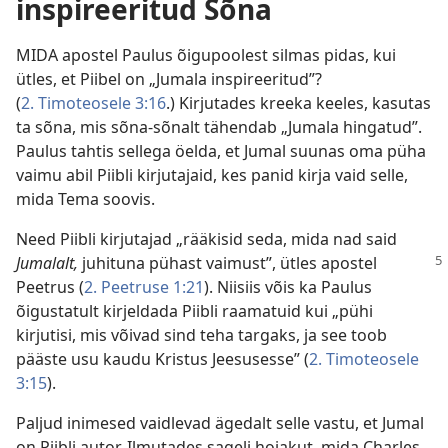
inspireeritud Sõna
MIDA apostel Paulus õigupoolest silmas pidas, kui
ütles, et Piibel on „Jumala inspireeritud”?
(
2. Timoteosele 3:16
.) Kirjutades kreeka keeles, kasutas
ta sõna, mis sõna-sõnalt tähendab „Jumala hingatud”.
Paulus tahtis sellega öelda, et Jumal suunas oma püha
vaimu abil Piibli kirjutajaid, kes panid kirja vaid selle,
mida Tema soovis.
Need Piibli kirjutajad „rääkisid seda, mida nad said
Jumalalt,
juhituna pühast vaimust”, ütles apostel
Peetrus (
2. Peetruse 1:21
). Niisiis võis ka Paulus
õigustatult kirjeldada Piibli raamatuid kui „pühi
kirjutisi, mis võivad sind teha targaks, ja see toob
pääste usu kaudu Kristus Jeesusesse” (
2. Timoteosele
3:15
).
Paljud inimesed vaidlevad ägedalt selle vastu, et Jumal
on Piibli autor. Ilmutades sageli hoiakut, mida Charles