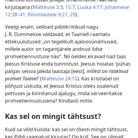
kirjutajana (
Matteuse 3:3;
15:7;
Luuka 4:17;
Johannese
12:38–41;
Roomlastele 9:27,
29
).
Veelgi enam, sellised piiblikriitikud nagu
J. R. Dummelow väidavad, et Taanieli raamatu
ettekuulutused „on tegelikult ajaloosündmused,
millele autor on tagantjärele andnud iidse
prohvetiennustuse näo”. Nii öeldes eiravad nad taas
Jeesus Kristuse enda tunnistust. Jeesus hoiatas ’pühas
paigas seisva jäleda laastaja [eest],
millest on rääkinud
prohvet Taaniel’
(
Matteuse 24:15
). Kas kristlasel on
põhjust uskuda, et Jeesus Kristus oleks osalenud
pettuses ja kinnitanud ajalugu, mida serveeritakse
prohvetiennustusena? Kindlasti mitte.
Kas sel on mingit tähtsust?
Kuid sa võid küsida: kas sel on tõesti mingit tähtsust,
kes Piibli raamatud kirjutas? On küll. See on ülimalt