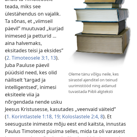
teada, miks see
ülestähendus on vajalik.
Ta sõnas, et „viimseil
päevil” muutuvad „kurjad
inimesed ja petturid ...
aina halvemaks,
eksitades teisi ja eksides”
(
2. Timoteosele 3:1,
13
).
Juba Pauluse päevil
püüdsid need, kes olid
Oleme tänu võlgu neile, kes
näiliselt ’targad ja
siirastel ajenditel on teinud
uurimistööd ning aidanud
intelligentsed’, inimesi
tuvastada Piibli algteksti
eksiteele viia ja
nõrgendada nende usku
Jeesus Kristusesse, kasutades „veenvaid väiteid”
(
1. Korintlastele 1:18, 19;
Koloslastele 2:4,
8
). Et
seesuguste inimeste mõju eest end kaitsta, innustas
Paulus Timoteost püsima selles, mida ta oli varasest