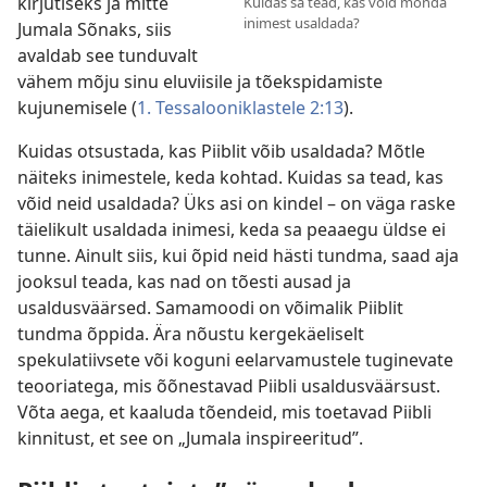
kirjutiseks ja mitte
Kuidas sa tead, kas võid mõnda
inimest usaldada?
Jumala Sõnaks, siis
avaldab see tunduvalt
vähem mõju sinu eluviisile ja tõekspidamiste
kujunemisele (
1. Tessalooniklastele 2:13
).
Kuidas otsustada, kas Piiblit võib usaldada? Mõtle
näiteks inimestele, keda kohtad. Kuidas sa tead, kas
võid neid usaldada? Üks asi on kindel – on väga raske
täielikult usaldada inimesi, keda sa peaaegu üldse ei
tunne. Ainult siis, kui õpid neid hästi tundma, saad aja
jooksul teada, kas nad on tõesti ausad ja
usaldusväärsed. Samamoodi on võimalik Piiblit
tundma õppida. Ära nõustu kergekäeliselt
spekulatiivsete või koguni eelarvamustele tuginevate
teooriatega, mis õõnestavad Piibli usaldusväärsust.
Võta aega, et kaaluda tõendeid, mis toetavad Piibli
kinnitust, et see on „Jumala inspireeritud”.