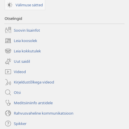
Välimuse sätted
Otselingid
Soovin lisainfot
Leia koosolek
(avab
uue
Leia kokkutulek
(avab
akna)
uue
Uut saidil
akna)
Videod
Kirjeldustõlkega videod
Otsi
Meditsiiniinfo arstidele
Rahvusvaheline kommunikatsioon
Spikker