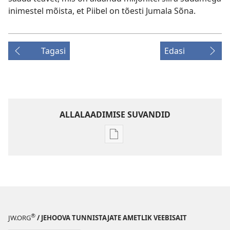
inimestel mõista, et Piibel on tõesti Jumala Sõna.
Tagasi
Edasi
ALLALAADIMISE SUVANDID
Väljaannete
allalaadimisvõimalused
VAHITORN
Märts 2010
®
JW.ORG
/ JEHOOVA TUNNISTAJATE AMETLIK VEEBISAIT