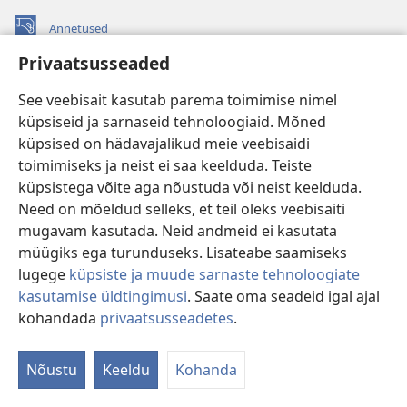
Annetused
(avab
uue
Privaatsusseaded
akna)
Vahitorni VEEBIRAAMATUKOGU
(avab
See veebisait kasutab parema toimimise nimel
uue
®
JW Hub
küpsiseid ja sarnaseid tehnoloogiaid. Mõned
akna)
(avab
küpsised on hädavajalikud meie veebisaidi
uue
®
JW Library
akna)
toimimiseks ja neist ei saa keelduda. Teiste
küpsistega võite aga nõustuda või neist keelduda.
Watchtower Library
Need on mõeldud selleks, et teil oleks veebisaiti
mugavam kasutada. Neid andmeid ei kasutata
müügiks ega turunduseks. Lisateabe saamiseks
lugege
küpsiste ja muude sarnaste tehnoloogiate
kasutamise üldtingimusi
. Saate oma seadeid igal ajal
Copyright
© 2026 Watch Tower Bible and Tract Society of Pennsylvania.
KASUTUSTINGIMUSED
|
ANDMEKAITSETINGIMUSED
|
kohandada
privaatsusseadetes
.
Nä
PRIVAATSUSSEADED
si
Nõustu
Keeldu
Kohanda