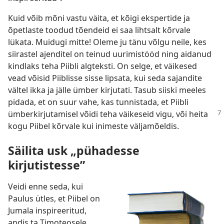
Kuid võib mõni vastu väita, et kõigi ekspertide ja
õpetlaste toodud tõendeid ei saa lihtsalt kõrvale
lükata. Muidugi mitte! Oleme ju tänu võlgu neile, kes
siirastel ajenditel on teinud uurimistööd ning aidanud
kindlaks teha Piibli algteksti. On selge, et väikesed
vead võisid Piiblisse sisse lipsata, kui seda sajandite
vältel ikka ja jälle ümber kirjutati. Tasub siiski meeles
pidada, et on suur vahe, kas tunnistada, et Piibli
ümberkirjutamisel võidi teha väikeseid
vigu, või heita
kogu Piibel kõrvale kui inimeste väljamõeldis.
Säilita usk „pühadesse
kirjutistesse”
Veidi enne seda, kui
Paulus ütles, et Piibel on
Jumala inspireeritud,
andis ta Timoteosele