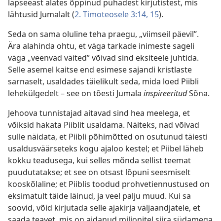
lapseeast alates õppinud pühadest kirjutistest, mis
lähtusid Jumalalt (
2. Timoteosele 3:14, 15
).
Seda on sama oluline teha praegu, „viimseil päevil”.
Ära alahinda ohtu, et väga tarkade inimeste sageli
väga „veenvad väited” võivad sind eksiteele juhtida.
Selle asemel kaitse end esimese sajandi kristlaste
sarnaselt, usaldades täielikult seda, mida loed Piibli
lehekülgedelt – see on tõesti Jumala
inspireeritud
Sõna.
Jehoova tunnistajad aitavad sind hea meelega, et
võiksid hakata Piiblit usaldama. Näiteks, nad võivad
sulle näidata, et Piibli põhimõtted on osutunud täiesti
usaldusväärseteks kogu ajaloo kestel; et Piibel läheb
kokku teadusega, kui selles mõnda sellist teemat
puudutatakse; et see on otsast lõpuni seesmiselt
kooskõlaline; et Piiblis toodud prohvetiennustused on
eksimatult täide läinud, ja veel palju muud. Kui sa
soovid, võid kirjutada selle ajakirja väljaandjatele, et
saada teavet, mis on aidanud miljonitel siira südamega