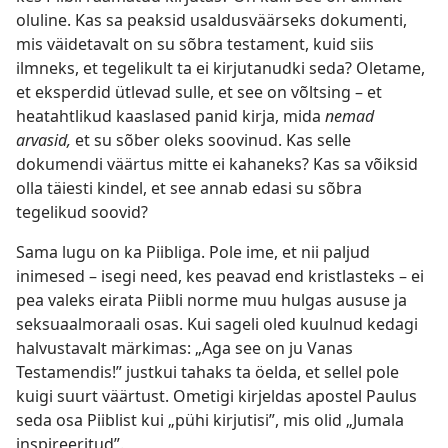
oluline. Kas sa peaksid usaldusväärseks dokumenti,
mis väidetavalt on su sõbra testament, kuid siis
ilmneks, et tegelikult ta ei kirjutanudki seda? Oletame,
et eksperdid ütlevad sulle, et see on võltsing – et
heatahtlikud kaaslased panid kirja, mida
nemad
arvasid,
et su sõber oleks soovinud. Kas selle
dokumendi väärtus mitte ei kahaneks? Kas sa võiksid
olla täiesti kindel, et see annab edasi su sõbra
tegelikud soovid?
Sama lugu on ka Piibliga. Pole ime, et nii paljud
inimesed – isegi need, kes peavad end kristlasteks – ei
pea valeks eirata Piibli norme muu hulgas aususe ja
seksuaalmoraali osas. Kui sageli oled kuulnud kedagi
halvustavalt märkimas: „Aga see on ju Vanas
Testamendis!” justkui tahaks ta öelda, et sellel pole
kuigi suurt väärtust. Ometigi kirjeldas apostel Paulus
seda osa Piiblist kui „pühi kirjutisi”, mis olid „Jumala
inspireeritud”.