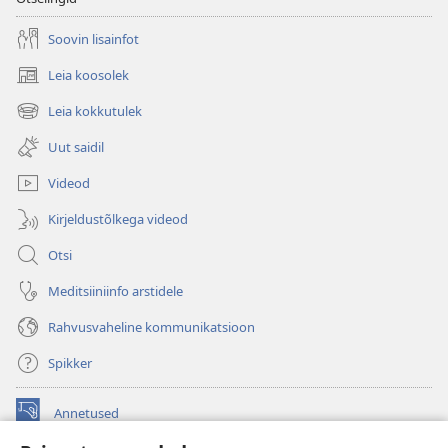
Soovin lisainfot
Leia koosolek
(avab
uue
Leia kokkutulek
(avab
akna)
uue
Uut saidil
akna)
Videod
Kirjeldustõlkega videod
Otsi
Meditsiiniinfo arstidele
Rahvusvaheline kommunikatsioon
Spikker
Annetused
(avab
uue