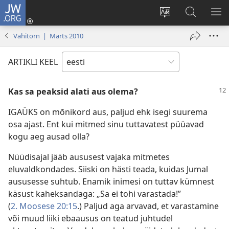
JW.ORG
Logi
sisse
Muuda
Otsi
NÄ
(avab
veebisaidi
saidilt
ME
Vahitorn | Märts 2010
uue
keelt
JW.ORG
akna)
ARTIKLI KEEL
Kas sa peaksid alati aus olema?
IGAÜKS on mõnikord aus, paljud ehk isegi suurema
osa ajast. Ent kui mitmed sinu tuttavatest püüavad
kogu aeg ausad olla?
Nüüdisajal jääb aususest vajaka mitmetes
eluvaldkondades. Siiski on hästi teada, kuidas Jumal
aususesse suhtub. Enamik inimesi on tuttav kümnest
käsust kaheksandaga: „Sa ei tohi varastada!”
(
2. Moosese 20:15
.) Paljud aga arvavad, et varastamine
või muud liiki ebaausus on teatud juhtudel