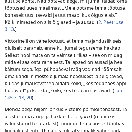
aususe kohta. Nad ootavad aega, mil Jumal täidab oma
tõotused uues maailmas. „Meie ootame tema tõotuse
kohaselt uusi taevaid ja uut maad, kus õigus elab.”
Kõik inimesed on siis õiglased – ja ausad. (
2. Peetruse
3:13
.)
Victorine’il on vähe lootust, et tema majanduslik seis
oluliselt paraneb, enne kui Jumal tegutsema hakkab.
Sellest hoolimata on ta vaimselt rikas – see on midagi,
mida ei saa osta raha eest. Ta lapsed on ausad ja hea
käitumisega. Igal pühapäeval räägivad nad rõõmsalt
oma kandi inimestele Jumala headusest ja selgitavad,
kuidas Jumal kavatseb aidata kõiki, „kes teda tões appi
hüüavad” ja kaitsta „kõiki, kes teda armastavad” (
Laul
145:7,
18,
20
).
Mõnda aega hiljem lahkus Victoire palmiõlitehasest. Ta
alustas oma äriga ja hakkas turul
garri
’t (maniokist
valmistatud teratärklist) müüma. Tema ausus tõmbas
ligi palju kliente. Üsna pea oli tal võimalik vähendada