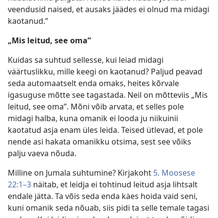
veendusid naised, et ausaks jäädes ei olnud ma midagi
kaotanud.”
„Mis leitud, see oma”
Kuidas sa suhtud sellesse, kui leiad midagi
väärtuslikku, mille keegi on kaotanud? Paljud peavad
seda automaatselt enda omaks, heites kõrvale
igasuguse mõtte see tagastada. Neil on mõtteviis „Mis
leitud, see oma”. Mõni võib arvata, et selles pole
midagi halba, kuna omanik ei looda ju niikuinii
kaotatud asja enam üles leida. Teised ütlevad, et pole
nende asi hakata omanikku otsima, sest see võiks
palju vaeva nõuda.
Milline on Jumala suhtumine? Kirjakoht
5. Moosese
22:1–3
näitab, et leidja ei tohtinud leitud asja lihtsalt
endale jätta. Ta võis seda enda käes hoida vaid seni,
kuni omanik seda nõuab, siis pidi ta selle temale tagasi