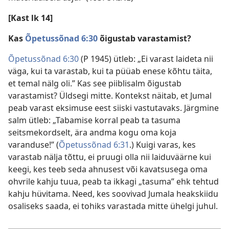
[Kast lk 14]
Kas
Õpetussõnad 6:30
õigustab varastamist?
Õpetussõnad 6:30
(P 1945) ütleb: „Ei varast laideta nii
väga, kui ta varastab, kui ta püüab enese kõhtu täita,
et temal nälg oli.” Kas see piiblisalm õigustab
varastamist? Üldsegi mitte. Kontekst näitab, et Jumal
peab varast eksimuse eest siiski vastutavaks. Järgmine
salm ütleb: „Tabamise korral peab ta tasuma
seitsmekordselt, ära andma kogu oma koja
varanduse!” (
Õpetussõnad 6:31
.) Kuigi varas, kes
varastab nälja tõttu, ei pruugi olla nii laiduväärne kui
keegi, kes teeb seda ahnusest või kavatsusega oma
ohvrile kahju tuua, peab ta ikkagi „tasuma” ehk tehtud
kahju hüvitama. Need, kes soovivad Jumala heakskiidu
osaliseks saada, ei tohiks varastada mitte ühelgi juhul.