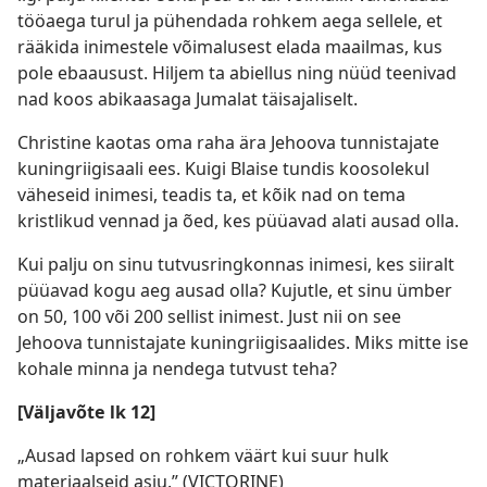
tööaega turul ja pühendada rohkem aega sellele, et
rääkida inimestele võimalusest elada maailmas, kus
pole ebaausust. Hiljem ta abiellus ning nüüd teenivad
nad koos abikaasaga Jumalat täisajaliselt.
Christine kaotas oma raha ära Jehoova tunnistajate
kuningriigisaali ees. Kuigi Blaise tundis koosolekul
väheseid inimesi, teadis ta, et kõik nad on tema
kristlikud vennad ja õed, kes püüavad alati ausad olla.
Kui palju on sinu tutvusringkonnas inimesi, kes siiralt
püüavad kogu aeg ausad olla? Kujutle, et sinu ümber
on 50, 100 või 200 sellist inimest. Just nii on see
Jehoova tunnistajate kuningriigisaalides. Miks mitte ise
kohale minna ja nendega tutvust teha?
[Väljavõte lk 12]
„Ausad lapsed on rohkem väärt kui suur hulk
materiaalseid asju.” (VICTORINE)