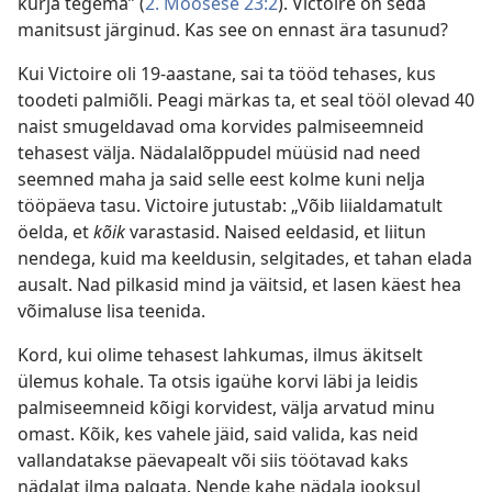
kurja tegema” (
2. Moosese 23:2
). Victoire on seda
manitsust järginud. Kas see on ennast ära tasunud?
Kui Victoire oli 19-aastane, sai ta tööd tehases, kus
toodeti palmiõli. Peagi märkas ta, et seal tööl olevad 40
naist smugeldavad oma korvides palmiseemneid
tehasest välja. Nädalalõppudel müüsid nad need
seemned maha ja said selle eest kolme kuni nelja
tööpäeva tasu. Victoire jutustab: „Võib liialdamatult
öelda, et
kõik
varastasid. Naised eeldasid, et liitun
nendega, kuid ma keeldusin, selgitades, et tahan elada
ausalt. Nad pilkasid mind ja väitsid, et lasen käest hea
võimaluse lisa teenida.
Kord, kui olime tehasest lahkumas, ilmus äkitselt
ülemus kohale. Ta otsis igaühe korvi läbi ja leidis
palmiseemneid kõigi korvidest, välja arvatud minu
omast. Kõik, kes vahele jäid, said valida, kas neid
vallandatakse päevapealt või siis töötavad kaks
nädalat ilma palgata. Nende kahe nädala jooksul