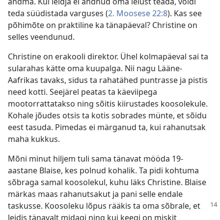
andma. Kui leidja ei andnud oma leiust teada, võidi
teda süüdistada varguses (
2. Moosese 22:8
). Kas see
põhimõte on praktiline ka tänapäeval? Christine on
selles veendunud.
Christine on erakooli direktor. Ühel kolmapäeval sai ta
sularahas kätte oma kuupalga. Nii nagu Lääne-
Aafrikas tavaks, sidus ta rahatähed puntrasse ja pistis
need kotti. Seejärel peatas ta käeviipega
mootorrattatakso ning sõitis kiirustades koosolekule.
Kohale jõudes otsis ta kotis sobrades münte, et sõidu
eest tasuda. Pimedas ei märganud ta, kui rahanutsak
maha kukkus.
Mõni minut hiljem tuli sama tänavat mööda 19-
aastane Blaise, kes polnud kohalik. Ta pidi kohtuma
sõbraga samal koosolekul, kuhu läks Christine. Blaise
märkas maas rahanutsakut ja pani selle endale
taskusse. Koosoleku lõpus rääkis ta oma sõbrale, et
leidis tänavalt midagi ning kui keegi on miskit