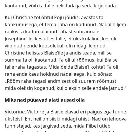
kaotanud, võib ta talle helistada ja seda kirjeldada.
Kui Christine tol õhtul koju jõudis, avastas ta
kohkumusega, et tema raha on kadunud. Nädal hiljem
rääkis ta kadumaläinud rahast sõbrannale
Josephine’ile, kes ütles talle, et üks külaline, kes oli
viibinud nende koosolekul, oli midagi leidnud.
Christine helistas Blaise’ile ja andis teada, millise
summa ta oli kaotanud. Ta oli ülirõõmus, kui Blaise
talle raha tagastas. Mida öelda Blaise’i kohta? Ta oli
raha enda käes hoidnud nädal aega, kuid sõnas:
„Rõõm raha tagasi andmisest oli suurem rõõmust,
mida oleksin kogenud, kui oleksin selle endale jätnud.”
Miks nad püüavad alati ausad olla
Victorine, Victoire ja Blaise elavad eri paigus ega tunne
üksteist. Ent neil on siiski midagi ühist. Nad on Jehoova
tunnistajad, kes järgivad seda, mida Piibel ütleb