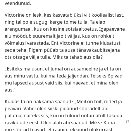
veendunud.
Victorine on lesk, kes kasvatab üksi viit kooliealist last,
ning tal pole sugugi kerge toime tulla. Ta elab
arengumaal, kus on kesine sotsiaaltoetus. Igapäevane
elu möödub suuremalt jaolt väljas, kus on rohkelt
võimalusi varastada. Ent Victorine ei tunne kiusatust
seda teha. Pigem püüab ta ausa tänavakaubitsejana
ots otsaga välja tulla. Miks ta tahab aus olla?
„Esiteks ma usun, et Jumal on ausameelne ja et ta on
aus minu vastu, kui ma teda jäljendan. Teiseks õpivad
mu lapsed ausust vaid siis, kui näevad, et mina olen
aus.”
Kuidas ta on hakkama saanud? „Meil on toit, riided ja
peavari. Vahel olen siiski pidanud sõpradelt abi
paluma, näiteks siis, kui on tulnud ootamatult tasuda
ravikulude
eest. Olen alati abi saanud. Miks? Kuna
mu sõbrad teavad, et räägin tekkinud olukorrast