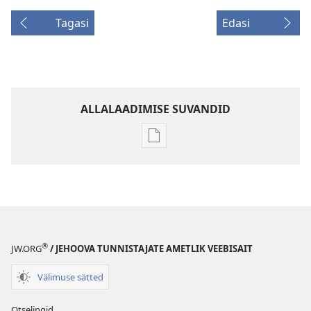
Tagasi
Edasi
ALLALAADIMISE SUVANDID
Väljaannete
allalaadimisvõimalused
VAHITORN
Märts 2010
®
JW.ORG
/ JEHOOVA TUNNISTAJATE AMETLIK VEEBISAIT
Välimuse sätted
Otselingid