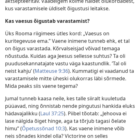
aktsepteeritav. Vaadelgem kolme näidet olukordadest,
kus varastamisele üldiselt õigustusi leitakse.
Kas vaesus õigustab varastamist?
Üks Rooma riigimees ütles kord: „Vaesus on
kuritegevuse ema.” Vaene inimene tunneb ehk, et tal
on õigus varastada. Kõrvalseisjad võivad temaga
nõustuda. Kuidas aga Jeesus sellesse suhtus? Ta oli
puudusekannatajate vastu väga kaastundlik. ’Tal oli
neist kahju’ (
Matteuse 9:36
). Kummatigi ei vaadanud ta
varastamisele mitte üheski olukorras läbi sõrmede.
Mida peaks siis vaene tegema?
Jumal tunneb kaasa neile, kes talle siiralt kuuletuda
püüavad, ning õnnistab nende pingutusi hankida eluks
hädavajalikku (
Laul 37:25
). Piibel tõotab: „Jehoova ei
lase nälgida õiget hinge, aga ta tõrjub tagasi õelate
himu” (
Õpetussõnad 10:3
). Kas vaene inimene võib
neis sõnades kindel olla? Victorine on selles