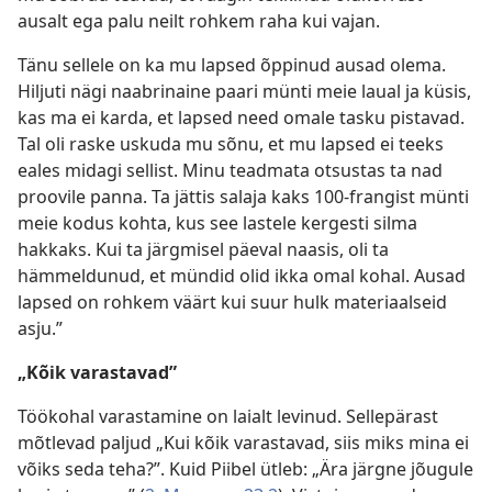
ausalt ega palu neilt rohkem raha kui vajan.
Tänu sellele on ka mu lapsed õppinud ausad olema.
Hiljuti nägi naabrinaine paari münti meie laual ja küsis,
kas ma ei karda, et lapsed need omale tasku pistavad.
Tal oli raske uskuda mu sõnu, et mu lapsed ei teeks
eales midagi sellist. Minu teadmata otsustas ta nad
proovile panna. Ta jättis salaja kaks 100-frangist münti
meie kodus kohta, kus see lastele kergesti silma
hakkaks. Kui ta järgmisel päeval naasis, oli ta
hämmeldunud, et mündid olid ikka omal kohal. Ausad
lapsed on rohkem väärt kui suur hulk materiaalseid
asju.”
„Kõik varastavad”
Töökohal varastamine on laialt levinud. Sellepärast
mõtlevad paljud „Kui kõik varastavad, siis miks mina ei
võiks seda teha?”. Kuid Piibel ütleb: „Ära järgne jõugule