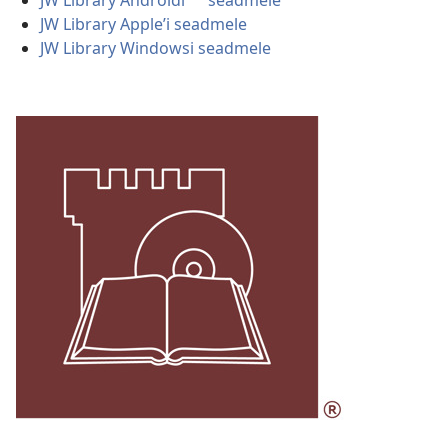
JW Library Apple’i seadmele
JW Library Windowsi seadmele