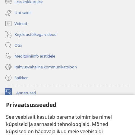
Leia kokkutulek
(avab
akna)
uue
Uut saidil
akna)
Videod
Kirjeldustõlkega videod
Otsi
Meditsiiniinfo arstidele
Rahvusvaheline kommunikatsioon
Spikker
Annetused
(avab
uue
Privaatsusseaded
akna)
Vahitorni VEEBIRAAMATUKOGU
(avab
See veebisait kasutab parema toimimise nimel
uue
®
JW Hub
küpsiseid ja sarnaseid tehnoloogiaid. Mõned
akna)
(avab
küpsised on hädavajalikud meie veebisaidi
uue