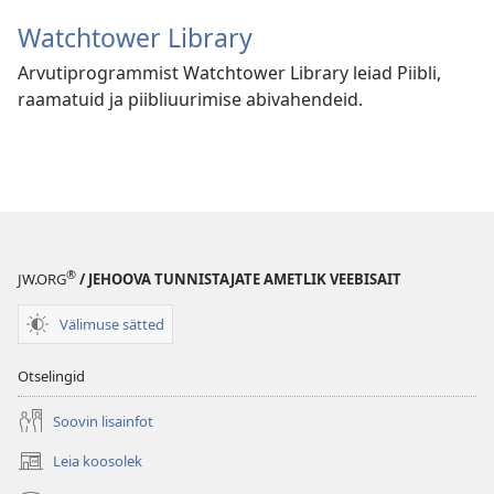
Watchtower Library
Arvutiprogrammist Watchtower Library leiad Piibli,
raamatuid ja piibliuurimise abivahendeid.
®
JW.ORG
/ JEHOOVA TUNNISTAJATE AMETLIK VEEBISAIT
Välimuse sätted
Otselingid
Soovin lisainfot
Leia koosolek
(avab
uue