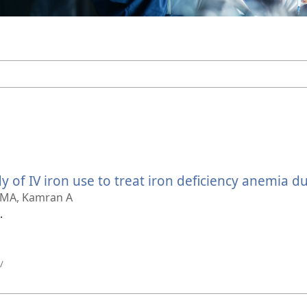
y of IV iron use to treat iron deficiency anemia du
r MA, Kamran A
.
(avab
/
uue
akna)