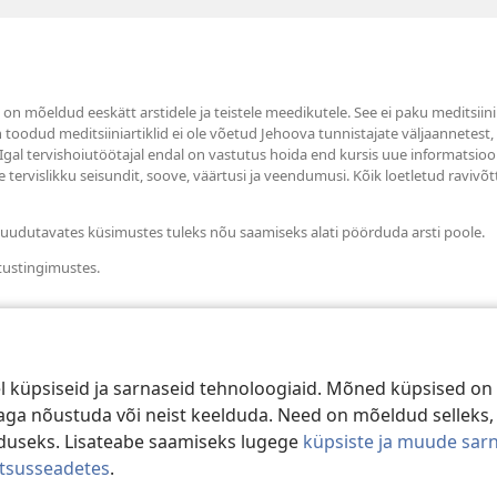
s on mõeldud eeskätt arstidele ja teistele meedikutele. See ei paku meditsiin
in toodud meditsiiniartiklid ei ole võetud Jehoova tunnistajate väljaannetest
 Igal tervishoiutöötajal endal on vastutus hoida end kursis uue informatsioo
 tervislikku seisundit, soove, väärtusi ja veendumusi. Kõik loetletud ravivõt
i puudutavates küsimustes tuleks nõu saamiseks alati pöörduda arsti poole.
tustingimustes.
 küpsiseid ja sarnaseid tehnoloogiaid. Mõned küpsised on 
e aga nõustuda või neist keelduda. Need on mõeldud selleks,
duseks. Lisateabe saamiseks lugege
küpsiste ja muude sar
atsusseadetes
.
d Tract Society of Pennsylvania.
KASUTUSTINGIMUSED
|
ANDMEKAITSE