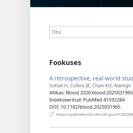
Fookuses
A retrospective, real-world stud
Sohail H, Collins JE, Chan KH, Alamgi
Allikas
‎: Blood 2026:blood.2025031965
Indekseeritud
‎: PubMed 41592284
DOI
‎: 10.1182/blood.2025031965
https://pubmed.ncbi.nlm.nih.gov/41592284