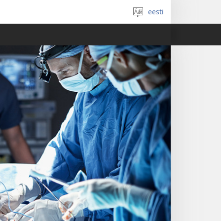
eesti
Vali
keel