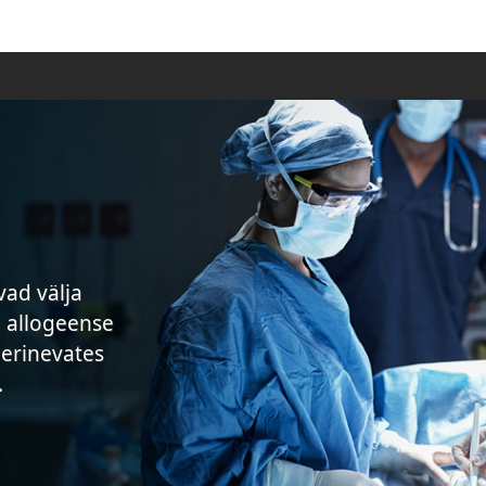
vad välja
 allogeense
 erinevates
.