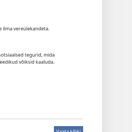
e ilma vereülekandeta.
 sotsiaalsed tegurid, mida
eedikud võiksid kaaluda.
Vaata kõiki