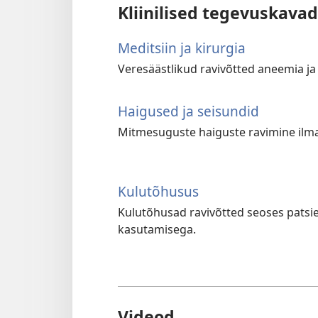
Kliinilised tegevuskavad
Meditsiin ja kirurgia
Veresäästlikud ravivõtted aneemia ja
Haigused ja seisundid
Mitmesuguste haiguste ravimine ilm
Kulutõhusus
Kulutõhusad ravivõtted seoses patsie
kasutamisega.
Videod