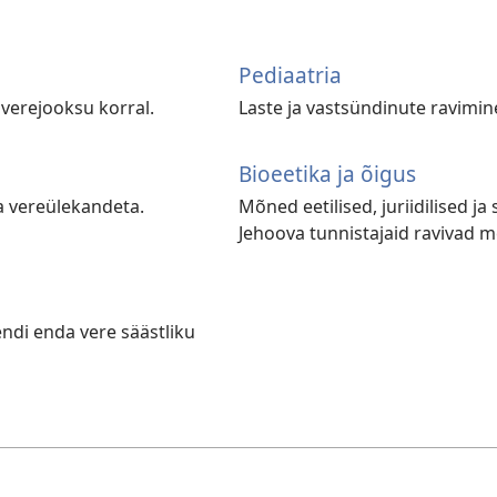
Pediaatria
 verejooksu korral.
Laste ja vastsündinute ravimin
Bioeetika ja õigus
a vereülekandeta.
Mõned eetilised, juriidilised ja
Jehoova tunnistajaid ravivad m
ndi enda vere säästliku