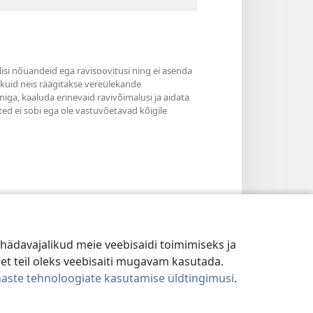
ilisi nõuandeid ega ravisoovitusi ning ei asenda
, kuid neis räägitakse vereülekande
niga, kaaluda erinevaid ravivõimalusi ja aidata
ted ei sobi ega ole vastuvõetavad kõigile
hädavajalikud meie veebisaidi toimimiseks ja
 et teil oleks veebisaiti mugavam kasutada.
naste tehnoloogiate kasutamise üldtingimusi
.
TINGIMUSED
|
PRIVAATSUSSEADED