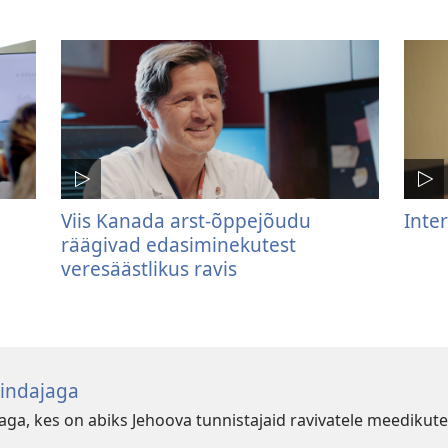
.
Viis Kanada arst-õppejõudu
Inte
räägivad edasiminekutest
veresäästlikus ravis
sindajaga
ga, kes on abiks Jehoova tunnistajaid ravivatele meedikute