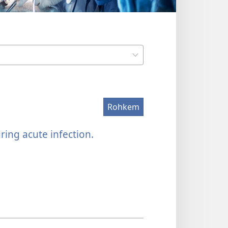
Rohkem
ring acute infection.
(avab
uue
akna)