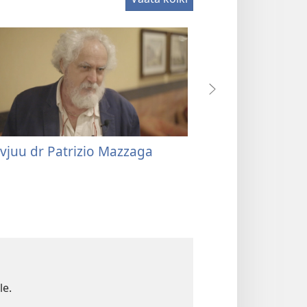
rvjuu dr Patrizio Mazzaga
Intervjuu medits
professor Mass
le.