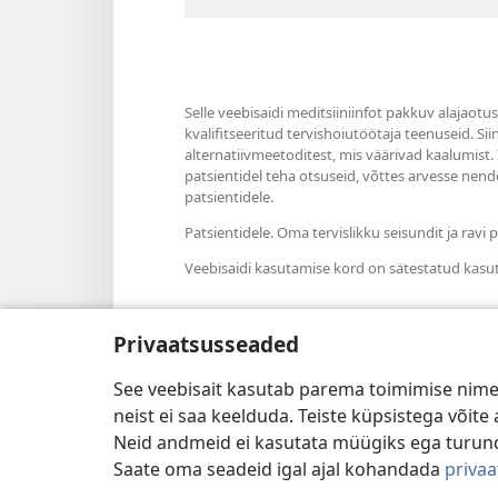
Selle veebisaidi meditsiiniinfot pakkuv alajaotu
kvalifitseeritud tervishoiutöötaja teenuseid. Si
alternatiivmeetoditest, mis väärivad kaalumist.
patsientidel teha otsuseid, võttes arvesse nende
patsientidele.
Patsientidele. Oma tervislikku seisundit ja rav
Veebisaidi kasutamise kord on sätestatud kasu
Privaatsusseaded
Välimuse sätted
See veebisait kasutab parema toimimise nimel
neist ei saa keelduda. Teiste küpsistega võit
Neid andmeid ei kasutata müügiks ega turun
Saate oma seadeid igal ajal kohandada
priva
Copyright
© 2026 Watch Tower Bible an