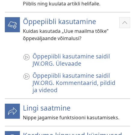
Piiblis ning kuulata artikli helifaile.
Õppepiibli kasutamine
Näit
Kuidas kasutada „Uue maailma tõlke”
roh
õppeväljaande võimalusi?
Õppepiibli kasutamine saidil
JW.ORG. Ülevaade
Õppepiibli kasutamine saidil
JW.ORG. Kommentaarid, pildid
ja videod
Lingi saatmine
Nippe jagamise funktsiooni kasutamiseks.