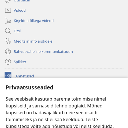
akna)
Videod
Kirjeldustõlkega videod
Otsi
Meditsiiniinfo arstidele
Rahvusvaheline kommunikatsioon
Spikker
Annetused
(avab
uue
Privaatsusseaded
akna)
Vahitorni VEEBIRAAMATUKOGU
(avab
See veebisait kasutab parema toimimise nimel
uue
®
JW Hub
küpsiseid ja sarnaseid tehnoloogiaid. Mõned
akna)
(avab
küpsised on hädavajalikud meie veebisaidi
uue
®
JW Library
akna)
toimimiseks ja neist ei saa keelduda. Teiste
küpsistega võite aga nõustuda või neist keelduda.