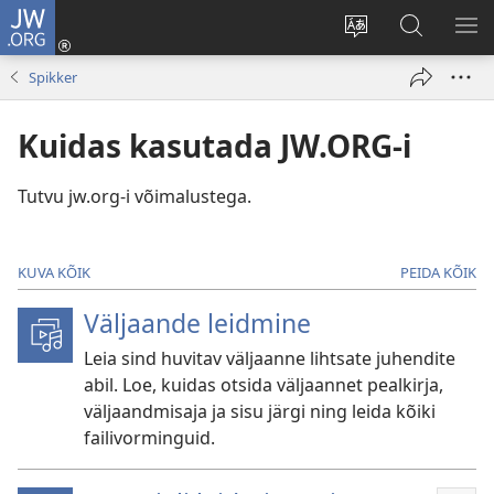
JW.ORG
Logi
sisse
Muuda
Otsi
NÄ
(avab
veebisaidi
saidilt
ME
Spikker
uue
keelt
JW.ORG
akna)
Kuidas kasutada JW.ORG-i
Tutvu jw.org-i võimalustega.
KUVA KÕIK
PEIDA KÕIK
Väljaande leidmine
Leia sind huvitav väljaanne lihtsate juhendite
abil. Loe, kuidas otsida väljaannet pealkirja,
väljaandmisaja ja sisu järgi ning leida kõiki
failivorminguid.