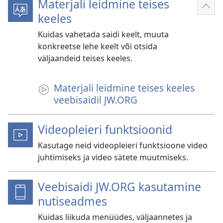
Materjali leidmine teises
Näit
keeles
roh
Kuidas vahetada saidi keelt, muuta
konkreetse lehe keelt või otsida
väljaandeid teises keeles.
Materjali leidmine teises keeles
veebisaidil JW.ORG
Videopleieri funktsioonid
Kasutage neid videopleieri funktsioone video
juhtimiseks ja video sätete muutmiseks.
Veebisaidi JW.ORG kasutamine
nutiseadmes
Kuidas liikuda menüüdes, väljaannetes ja