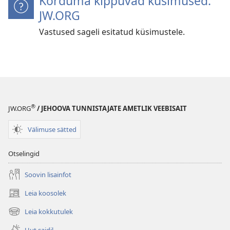
Korduma kippuvad küsimused.
JW.ORG
Vastused sageli esitatud küsimustele.
®
JW.ORG
/ JEHOOVA TUNNISTAJATE AMETLIK VEEBISAIT
Välimuse sätted
Otselingid
Soovin lisainfot
Leia koosolek
(avab
uue
Leia kokkutulek
(avab
akna)
uue
Uut saidil