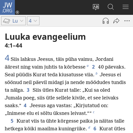
JW.ORG
Logi
sisse
Muuda
Otsi
NÄ
(avab
veebisaidi
saidilt
ME
Lu
4
uue
keelt
JW.ORG
akna)
Luuka evangeelium
4:1–44
4
Siis lahkus Jeesus, täis püha vaimu, Jordani
a
2
äärest ning vaim juhtis ta kõrbesse
40 päevaks.
b
Seal püüdis Kurat teda kiusatusse viia.
Jeesus ei
söönud neil päevil midagi ja nende möödudes tundis
3
ta nälga.
Siis ütles Kurat talle: „Kui sa oled
Jumala poeg, siis ütle sellele kivile, et see leivaks
4
saaks.”
Jeesus aga vastas: „Kirjutatud on:
c
„Inimese elu ei sõltu üksnes leivast.””
5
Kurat viis ta ühte kõrgesse paika ja näitas talle
d
6
hetkega kõiki maailma kuningriike.
Kurat ütles