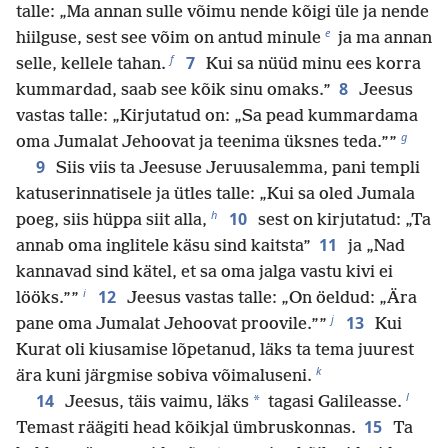
talle: „Ma annan sulle võimu nende kõigi üle ja nende
e
hiilguse, sest see võim on antud minule
ja ma annan
f
7
selle, kellele tahan.
Kui sa nüüd minu ees korra
8
kummardad, saab see kõik sinu omaks.”
Jeesus
vastas talle: „Kirjutatud on: „Sa pead kummardama
g
oma Jumalat Jehoovat ja teenima üksnes teda.””
9
Siis viis ta Jeesuse Jeruusalemma, pani templi
katuserinnatisele ja ütles talle: „Kui sa oled Jumala
h
10
poeg, siis hüppa siit alla,
sest on kirjutatud: „Ta
11
annab oma inglitele käsu sind kaitsta”
ja „Nad
kannavad sind kätel, et sa oma jalga vastu kivi ei
i
12
lööks.””
Jeesus vastas talle: „On öeldud: „Ära
j
13
pane oma Jumalat Jehoovat proovile.””
Kui
Kurat oli kiusamise lõpetanud, läks ta tema juurest
k
ära kuni järgmise sobiva võimaluseni.
l
14
*
Jeesus, täis vaimu, läks
tagasi Galileasse.
15
Temast räägiti head kõikjal ümbruskonnas.
Ta