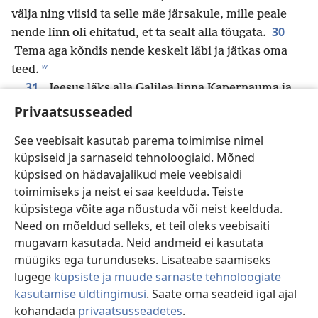
välja ning viisid ta selle mäe järsakule, mille peale
30
nende linn oli ehitatud, et ta sealt alla tõugata.
Tema aga kõndis nende keskelt läbi ja jätkas oma
w
teed.
31
Jeesus läks alla Galilea linna Kapernauma ja
õ
32
õpetas seal hingamispäeval.
Inimesed olid
Privaatsusseaded
ä
tema õpetusviisist hämmastunud,
sest ta kõneles
See veebisait kasutab parema toimimise nimel
33
nagu see, kel on mõjuvõimu.
Seal sünagoogis oli
küpsiseid ja sarnaseid tehnoloogiaid. Mõned
üks mees, kelles oli rüve vaim, deemon, ja ta karjus
küpsised on hädavajalikud meie veebisaidi
ö
34
valju häälega:
„Mis sa meist tahad,
toimimiseks ja neist ei saa keelduda. Teiste
ü
naatsaretlane Jeesus?
Kas sa tulid meid hävitama?
küpsistega võite aga nõustuda või neist keelduda.
x
35
Ma tean hästi, kes sa oled — Jumala Püha!”
Aga
Need on mõeldud selleks, et teil oleks veebisaiti
Jeesus sõitles teda: „Ole vait ja tule temast välja!”
mugavam kasutada. Neid andmeid ei kasutata
Paisanud mehe nende keskele maha, tuli deemon
müügiks ega turunduseks. Lisateabe saamiseks
36
temast välja, tegemata talle kahju.
Seepeale olid
lugege
küpsiste ja muude sarnaste tehnoloogiate
kõik hämmastunud ja arutasid omavahel: „Kuidas ta
kasutamise üldtingimusi
. Saate oma seadeid igal ajal
küll oskab nii rääkida? Tal on voli ja võim käsutada
kohandada
privaatsusseadetes
.