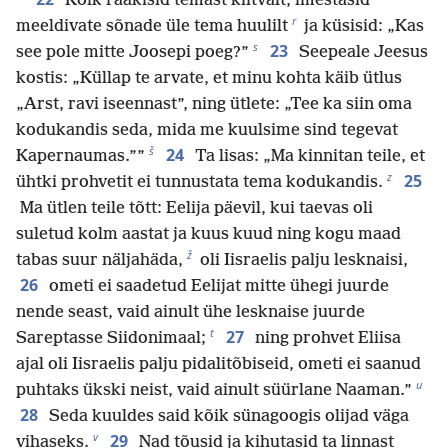
Kõik rääkisid temast kiitvalt, imestasid
r
meeldivate sõnade üle tema huulilt
ja küsisid: „Kas
s
23
see pole mitte Joosepi poeg?”
Seepeale Jeesus
kostis: „Küllap te arvate, et minu kohta käib ütlus
„Arst, ravi iseennast”, ning ütlete: „Tee ka siin oma
kodukandis seda, mida me kuulsime sind tegevat
š
24
Kapernaumas.””
Ta lisas: „Ma kinnitan teile, et
z
25
ühtki prohvetit ei tunnustata tema kodukandis.
Ma ütlen teile tõtt: Eelija päevil, kui taevas oli
suletud kolm aastat ja kuus kuud ning kogu maad
ž
tabas suur näljahäda,
oli Iisraelis palju lesknaisi,
26
ometi ei saadetud Eelijat mitte ühegi juurde
nende seast, vaid ainult ühe lesknaise juurde
t
27
Sareptasse Siidonimaal;
ning prohvet Eliisa
ajal oli Iisraelis palju pidalitõbiseid, ometi ei saanud
u
puhtaks ükski neist, vaid ainult süürlane Naaman.”
28
Seda kuuldes said kõik sünagoogis olijad väga
v
29
vihaseks.
Nad tõusid ja kihutasid ta linnast