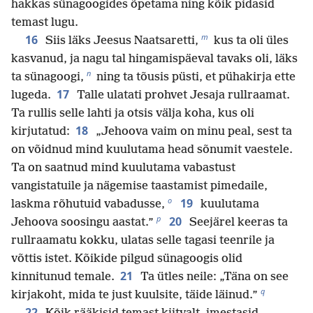
hakkas sünagoogides õpetama ning kõik pidasid
temast lugu.
m
16
Siis läks Jeesus Naatsaretti,
kus ta oli üles
kasvanud, ja nagu tal hingamispäeval tavaks oli, läks
n
ta sünagoogi,
ning ta tõusis püsti, et pühakirja ette
17
lugeda.
Talle ulatati prohvet Jesaja rullraamat.
Ta rullis selle lahti ja otsis välja koha, kus oli
18
kirjutatud:
„Jehoova vaim on minu peal, sest ta
on võidnud mind kuulutama head sõnumit vaestele.
Ta on saatnud mind kuulutama vabastust
vangistatuile ja nägemise taastamist pimedaile,
o
19
laskma rõhutuid vabadusse,
kuulutama
p
20
Jehoova soosingu aastat.”
Seejärel keeras ta
rullraamatu kokku, ulatas selle tagasi teenrile ja
võttis istet. Kõikide pilgud sünagoogis olid
21
kinnitunud temale.
Ta ütles neile: „Täna on see
q
kirjakoht, mida te just kuulsite, täide läinud.”
22