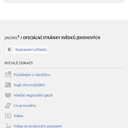
Morální
Morální
hodnoty
hodnoty
obohacují
obohacují
život
život
®
JW.ORG
/ OFICIÁLNÍ STRÁNKY SVĚDKŮ JEHOVOVÝCH
Nastavení vzhledu
RYCHLÉ ODKAZY
Požádejte o návštěvu
Najít shromáždění
(otevřeno
nové
Hledat regionální sjezd
(otevřeno
okno)
nové
Co je nového
okno)
Videa
Videa se zvukovým popisem