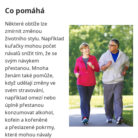
Co pomáhá
Některé obtíže lze
zmírnit změnou
životního stylu. Například
kuřačky mohou počet
návalů snížit tím, že se
svým návykem
přestanou. Mnoha
ženám také pomůže,
když udělají změny ve
svém stravování,
například omezí nebo
úplně přestanou
konzumovat alkohol,
kofein a kořeněné
a přeslazené pokrmy,
které mohou návaly