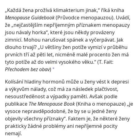
„Každá žena prožívá klimakterium jinak,“ říká kniha
Menopause Guidebook
(Průvodce menopauzou). Uvádí,
že „nejčastějším nepříjemným příznakem menopauzy
jsou návaly horka“, které jsou někdy provázeny
zimnicí. Mohou narušovat spánek a vyčerpávat. Jak
dlouho trvají? „U většiny žen potíže vymizí v průběhu
prvních tří až pěti let, nicméně malé procento žen má
tyto potíže až do velmi vysokého věku.“ (T. Fait:
Přechodem bez obav
)
*
Kolísání hladiny hormonů může u ženy vést k depresi
a výkyvům nálady, což má za následek plačtivost,
nesoustředěnost a výpadky paměti. Avšak podle
publikace
The Menopause Book
(Kniha o menopauze) „je
vysoce nepravděpodobné, že by se u jedné ženy
objevily všechny příznaky“. Faktem je, že některé ženy
prakticky žádné problémy ani nepříjemné pocity
nemají.