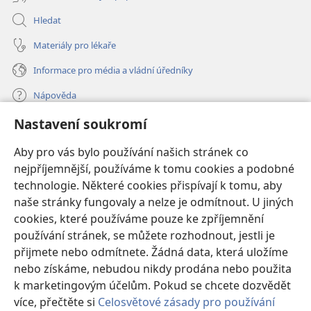
Hledat
Materiály pro lékaře
Informace pro média a vládní úředníky
Nápověda
Nastavení soukromí
Dary
(otevřeno
nové
Aby pro vás bylo používání našich stránek co
okno)
nejpříjemnější, používáme k tomu cookies a podobné
ONLINE KNIHOVNA Strážné věže
(otevřeno
technologie. Některé cookies přispívají k tomu, aby
nové
®
JW Hub
naše stránky fungovaly a nelze je odmítnout. U jiných
okno)
(otevřeno
cookies, které používáme pouze ke zpříjemnění
nové
®
JW Library
okno)
používání stránek, se můžete rozhodnout, jestli je
přijmete nebo odmítnete. Žádná data, která uložíme
Watchtower Library
nebo získáme, nebudou nikdy prodána nebo použita
k marketingovým účelům. Pokud se chcete dozvědět
více, přečtěte si
Celosvětové zásady pro používání