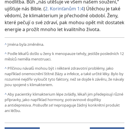
modlitba. Bůh „nás utěšuje ve všem našem soužení,“
ujišťuje nás Bible. (
2. Korinťanům 1:4
) Útěchou je také
vědomí, že klimakterium je přechodné období. Ženy,
které pečují o své zdraví, pak mohou opět mít dostatek
energie a prožít mnoho let kvalitního života.
^
Jména byla změněna.
^
Podle lékařů došlo u ženy k menopauze tehdy, jestliže posledních 12
měsíců neměla menstruaci.
^
Příčinou návalů mohou být i některé zdravotní problémy, jako
například onemocnění štítné žlázy a infekce, a také určité léky. Bylo by
rozumné nejdřív vyloučit tyto faktory, než se dojde k závěru, že návaly
jsou spojené s klimakteriem.
^
Aby pacientky klimakterium lépe zvládly, lékaři jim předepisují různé
přípravky, jako například hormony, potravinové doplňky
a antidepresiva.
Probuďte se!
nepropaguje žádný konkrétní produkt
ani léčbu.