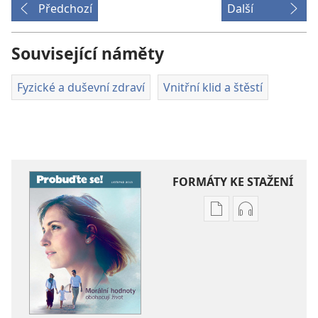
Předchozí
Další
Související náměty
Fyzické a duševní zdraví
Vnitřní klid a štěstí
FORMÁTY KE STAŽENÍ
Formáty
Formáty
poblikací
audionahráv
ke
ke
stažení
stažení
PROBUĎTE
PROBUĎTE
SE!
SE!