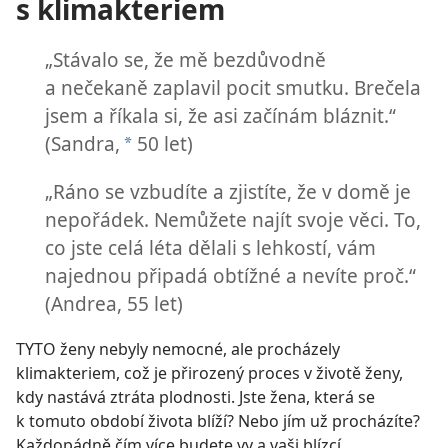
s klimakteriem
„Stávalo se, že mě bezdůvodně
a nečekaně zaplavil pocit smutku. Brečela
jsem a říkala si, že asi začínám bláznit.“
(Sandra,
50 let)
*
„Ráno se vzbudíte a zjistíte, že v domě je
nepořádek. Nemůžete najít svoje věci. To,
co jste celá léta dělali s lehkostí, vám
najednou připadá obtížné a nevíte proč.“
(Andrea, 55 let)
TYTO ženy nebyly nemocné, ale procházely
klimakteriem, což je přirozený proces v životě ženy,
kdy nastává ztráta plodnosti. Jste žena, která se
k tomuto období života blíží? Nebo jím už procházíte?
Každopádně čím více budete vy a vaši blízcí