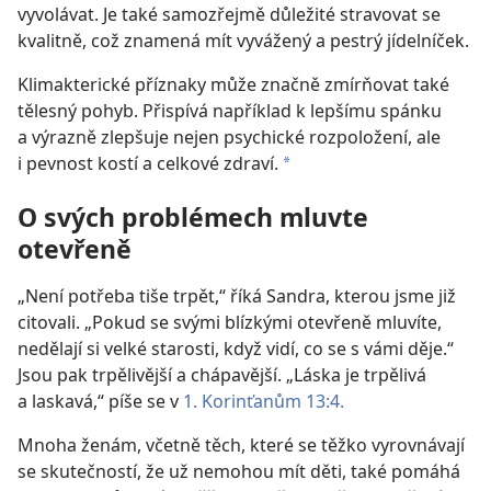
vyvolávat. Je také samozřejmě důležité stravovat se
kvalitně, což znamená mít vyvážený a pestrý jídelníček.
Klimakterické příznaky může značně zmírňovat také
tělesný pohyb. Přispívá například k lepšímu spánku
a výrazně zlepšuje nejen psychické rozpoložení, ale
i pevnost kostí a celkové zdraví.
*
O svých problémech mluvte
otevřeně
„Není potřeba tiše trpět,“ říká Sandra, kterou jsme již
citovali. „Pokud se svými blízkými otevřeně mluvíte,
nedělají si velké starosti, když vidí, co se s vámi děje.“
Jsou pak trpělivější a chápavější. „Láska je trpělivá
a laskavá,“ píše se v
1. Korinťanům 13:4.
Mnoha ženám, včetně těch, které se těžko vyrovnávají
se skutečností, že už nemohou mít děti, také pomáhá