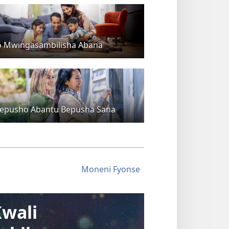
o Mwingasambilisha Abana
epusho Abantu Bepusha Sana
Moneni Fyonse
wali