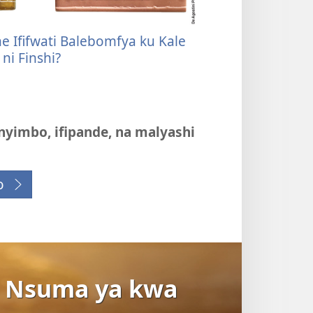
e Ififwati Balebomfya ku Kale
 ni Finshi?
nyimbo, ifipande, na malyashi
o
a Nsuma ya kwa