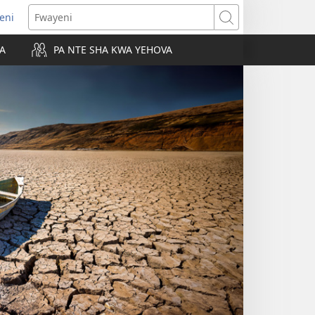
leni
alaisula
Fwayeni
KA
PA NTE SHA KWA YEHOVA
bi)