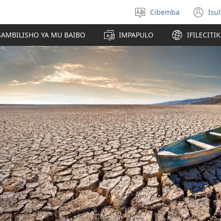
Cibemba
Isu
Saleni
(y
ululimi
na
AMBILISHO YA MU BAIBO
IMPAPULO
IFILECITI
im