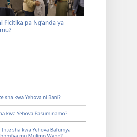
i Ficitika pa Ng’anda ya
Bushe Inte sha 
umu?
Bani?
te sha kwa Yehova ni Bani?
 sha kwa Yehova Basuminamo?
i Inte sha kwa Yehova Bafumya
abomfya mu Mulimo Wabo?