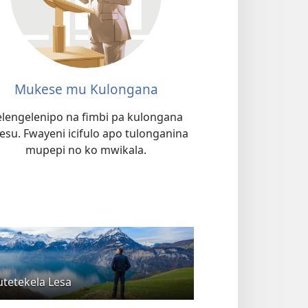
Mukese mu Kulongana
elengelenipo na fimbi pa kulongana
esu. Fwayeni icifulo apo tulonganina
mupepi no ko mwikala.
tetekela Lesa