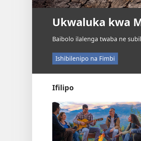
Ukwaluka kwa Mi
Baibolo ilalenga twaba ne subil
Ishibilenipo na Fimbi
Ifilipo