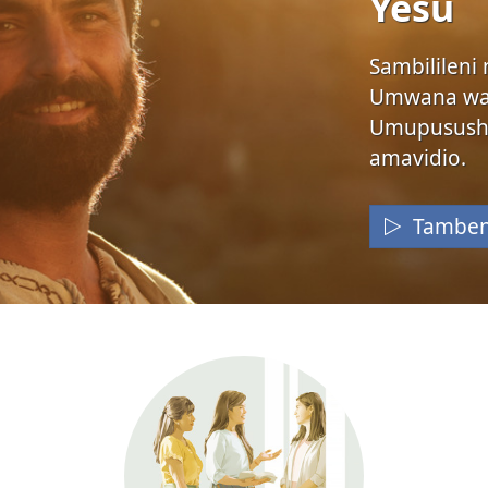
Yesu
Sambilileni 
Umwana wa 
Umupusushi
amavidio.
Tamben