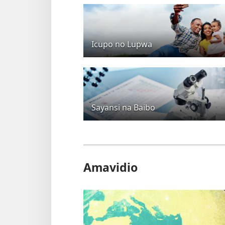
Icupo no Lupwa
Sayansi na Baibo
Amavidio