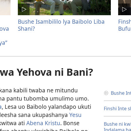
Bushe Isambililo lya Baibolo Liba
Finsh
hova
Shani?
Buf
ya”
kwa Yehova ni Bani?
kana kabili twaba ne mitundu
Bushe In
atana pantu tubomba umulimo umo.
a
, Lesa uo Baibolo yalandapo ukuti
Finshi Inte
uleesha sana ukupashanya
Yesu
kwitwa ati
Abena Kristu
. Bonse
Bushe ni kw
Indalama b