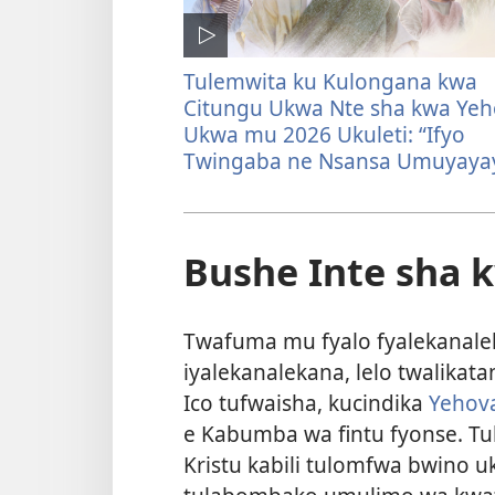
Tulemwita ku Kulongana kwa
Citungu Ukwa Nte sha kwa Ye
Ukwa mu 2026 Ukuleti: “Ifyo
Twingaba ne Nsansa Umuyaya
Bushe Inte sha 
Twafuma mu fyalo fyalekanale
iyalekanalekana, lelo twalik
Ico tufwaisha, kucindika
Yehov
e Kabumba wa fintu fyonse. T
Kristu kabili tulomfwa bwino u