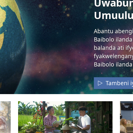
Uwabum
Umuulu
Abantu abengi
Baibolo iland
balanda ati ify
fyakwelengany
Baibolo ilanda
Tambeni iy