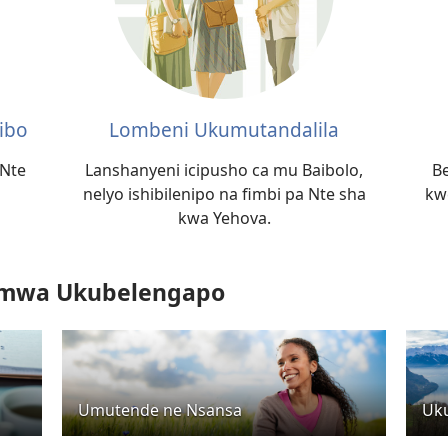
ibo
Lombeni Ukumutandalila
 Nte
Lanshanyeni icipusho ca mu Baibolo,
B
nelyo ishibilenipo na fimbi pa Nte sha
kw
kwa Yehova.
temwa Ukubelengapo
Umutende ne Nsansa
Uku