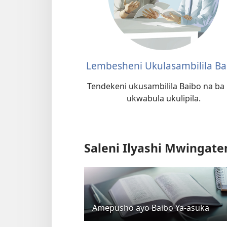
Lembesheni Ukulasambilila Ba
Tendekeni ukusambilila Baibo na ba
ukwabula ukulipila.
Saleni Ilyashi Mwinga
Amepusho ayo Baibo Ya-asuka