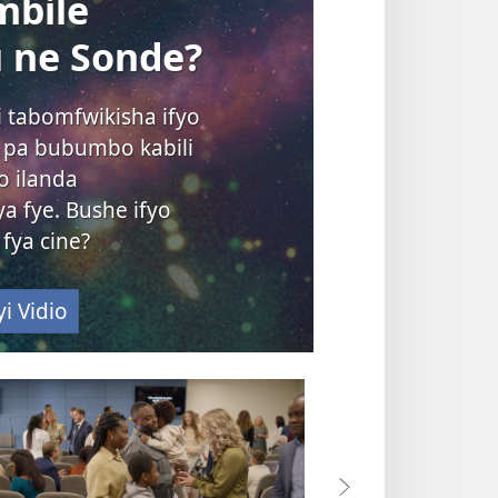
bile
 ne Sonde?
 tabomfwikisha ifyo
a pa bubumbo kabili
o ilanda
a fye. Bushe ifyo
 fya cine?
i Vidio