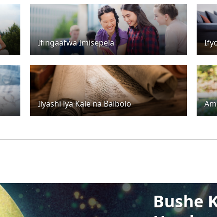
Ifingaafwa Imisepela
Ify
Ilyashi lya Kale na Baibolo
Am
Bushe K