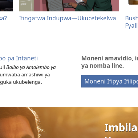
sa?
Ifingafwa Indupwa—Ukucetekelwa
Bush
Fyali
bo pa Intaneti
Moneni amavidio, i
ya nomba line.
uli
Baibo ya Amalembo ya
 umwaba amashiwi ya
Moneni Ifipya Ifilip
anguka ukubelenga.
Imbil