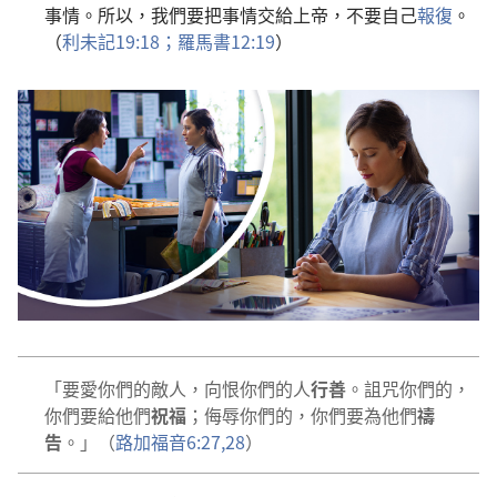
事情。所以，我們要把事情交給上帝，不要自己
報復
。
（
利未記19:18；
羅馬書12:19
）
「要愛你們的敵人，向恨你們的人
行善
。詛咒你們的，
你們要給他們
祝福
；侮辱你們的，你們要為他們
禱
告
。」（
路加福音6:27,28
）