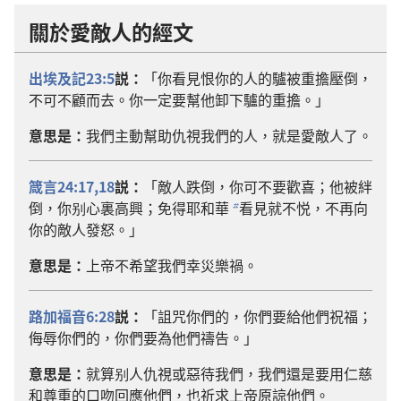
關於愛敵人的經文
出埃及記23:5
説：
「你看見恨你的人的驢被重擔壓倒，
不可不顧而去。你一定要幫他卸下驢的重擔。」
意思是：
我們主動幫助仇視我們的人，就是愛敵人了。
箴言24:17,18
説：
「敵人跌倒，你可不要歡喜；他被絆
倒，你别心裏高興；免得耶和華
看見就不悦，不再向
b
你的敵人發怒。」
意思是：
上帝不希望我們幸災樂禍。
路加福音6:28
説：
「詛咒你們的，你們要給他們祝福；
侮辱你們的，你們要為他們禱告。」
意思是：
就算别人仇視或惡待我們，我們還是要用仁慈
和尊重的口吻回應他們，也祈求上帝原諒他們。