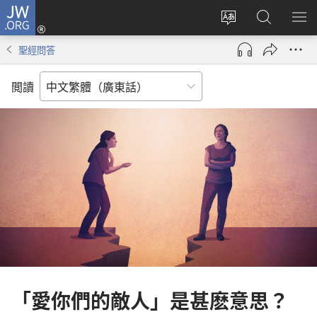
JW.ORG
登
錄
更
搜
顯
（開
改
尋
示
聖經問答
啟
網
JW.ORG
選
新
站
單
閲讀
視
語
窗）
言
「愛你們的敵人」是甚麽意思？