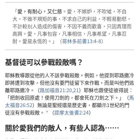
「
愛，有耐心，又仁慈
。愛，不嫉妒，不吹噓，不自
大，不做不規矩的事，不求自己的利益，不輕易動怒，
不計較别人造成的傷害，不因不義而歡喜，只因真理而
高興。愛，凡事包容，凡事相信，凡事希望，凡事忍
耐。愛是永恆的。」（
哥林多前書13:4-8
）
基督徒可以參戰殺敵嗎？
耶穌教導跟從他的人不該參戰殺敵。例如，他提到耶路撒冷
即將遭到攻擊，但他沒有要門徒留下來作戰，而是叫他們逃
離耶路撒冷。（
路加福音21:20,21
）耶穌也跟使徒彼得説：
「把劍收回原處！使用刀劍的，都會死在刀劍之下。」（
馬
太福音26:52
）無論是聖經還是歷史書，都顯示1世紀的門
徒沒有參戰殺敵。
（
提摩太後書2:24
）
a
關於愛我們的敵人，有些人認為……