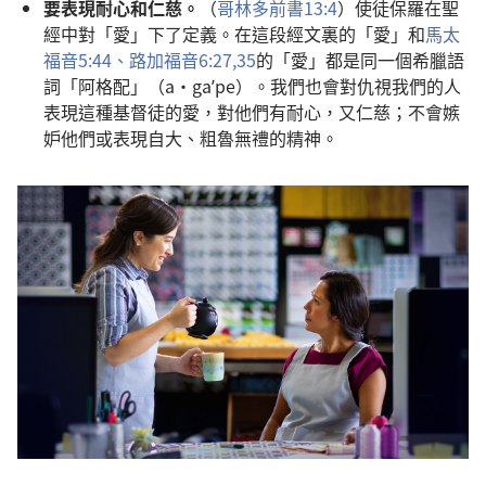
要表現耐心和仁慈。
（
哥林多前書13:4
）使徒保羅在聖
經中對「愛」下了定義。在這段經文裏的「愛」和
馬太
福音5:44、
路加福音6:27,
35
的「愛」都是同一個希臘語
詞「阿格配」（a·gaʹpe）。我們也會對仇視我們的人
表現這種基督徒的愛，對他們有耐心，又仁慈；不會嫉
妒他們或表現自大、粗魯無禮的精神。