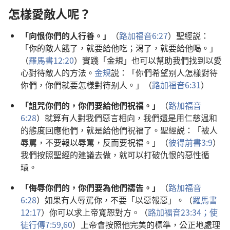
怎樣愛敵人呢？
「向恨你們的人行善。」
（
路加福音6:27
）聖經説：
「你的敵人餓了，就要給他吃；渴了，就要給他喝。」
（
羅馬書12:20
）實踐「金規」也可以幫助我們找到以愛
心對待敵人的方法。
金規
説：「你們希望别人怎樣對待
你們，你們就要怎樣對待别人。」（
路加福音6:31
）
「詛咒你們的，你們要給他們祝福。」
（
路加福音
6:28
）就算有人對我們惡言相向，我們還是用仁慈温和
的態度回應他們，就是給他們祝福了。聖經説：「被人
辱罵，不要報以辱罵，反而要祝福。」（
彼得前書3:9
）
我們按照聖經的建議去做，就可以打破仇恨的惡性循
環。
「侮辱你們的，你們要為他們禱告。」
（
路加福音
6:28
）如果有人辱罵你，不要「以惡報惡」。（
羅馬書
12:17
）你可以求上帝寬恕對方。（
路加福音23:34；
使
徒行傳7:59,60
）上帝會按照他完美的標準，公正地處理