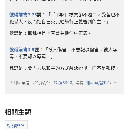
彼得前書2:23
説：
「［耶穌］被罵卻不還口，受苦也不
恐嚇人，反而把自己交託給施行正義審判的主。」
意思是：
耶穌相信上帝會為他伸張正義。
彼得前書3:9
説：
「被人傷害，不要報以傷害；被人辱
罵，不要報以辱罵。」
意思是：
要盡力以和平的方式解決紛爭，而不是報復。
耶和華是上帝的名字。（
詩篇83:18
）請看〈
耶和華是誰？
〉。
b
相關主題
聖經問答