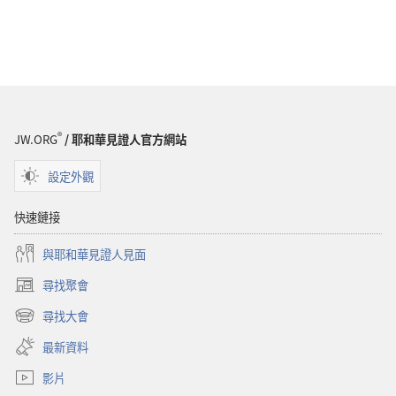
®
JW.ORG
/ 耶和華見證人官方網站
設定外觀
快速鏈接
與耶和華見證人見面
尋找聚會
（開
啟
尋找大會
（開
新
啟
視
最新資料
新
窗）
視
影片
窗）