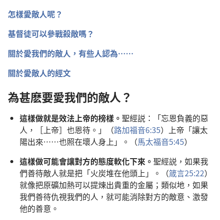
怎樣愛敵人呢？
基督徒可以參戰殺敵嗎？
關於愛我們的敵人，有些人認為……
關於愛敵人的經文
為甚麽要愛我們的敵人？
這樣做就是效法上帝的榜樣。
聖經説：「忘恩負義的惡
人，［上帝］也恩待。」（
路加福音6:35
）上帝「讓太
陽出來……也照在壞人身上」。（
馬太福音5:45
）
這樣做可能會讓對方的態度軟化下來。
聖經説，如果我
們善待敵人就是把「火炭堆在他頭上」。（
箴言25:22
）
就像把原礦加熱可以提煉出貴重的金屬；類似地，如果
我們善待仇視我們的人，就可能消除對方的敵意、激發
他的善意。