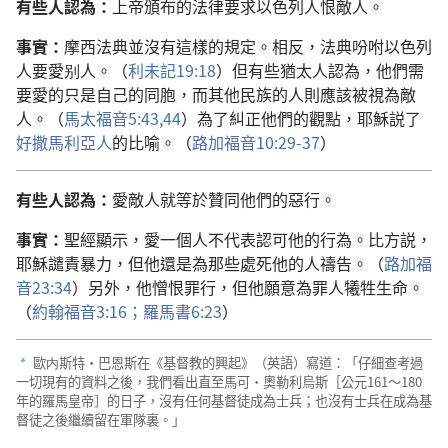
有些人認為：
上帝頒布的法律要求以色列人恨敵人。
事實：
摩西法典並沒有這樣的規定。相反，法典吩咐以色列
人要愛别人。（
利未記19:18
）但有些猶太人認為，他們需
要愛的只是自己的同胞，而其他民族的人則應該被視為敵
人。（
馬太福音5:43,44
）為了糾正他們的觀點，耶穌説了
好撒馬利亞人
的比喻。（
路加福音10:29-37
）
有些人認為：
愛敵人就等於贊同他們的惡行。
事實：
聖經顯示，愛一個人不代表認可他的行為。比方説，
耶穌譴責暴力，但他還是為那些處死他的人禱告。（
路加福
音23:34
）另外，他憎恨罪行，但他願意為罪人犧牲生命。
（
約翰福音3:16；
羅馬書6:23
）
歐内斯特·巴恩斯在《基督教的興起》（英語）寫道：「仔細查考過
a
一切現有的資料之後，我們看出直至馬可·奧勒利烏斯［公元161～180
年的羅馬皇帝］的日子，沒有任何基督徒成為士兵；也沒有士兵在成為基
督徒之後繼續留在軍隊裏。」