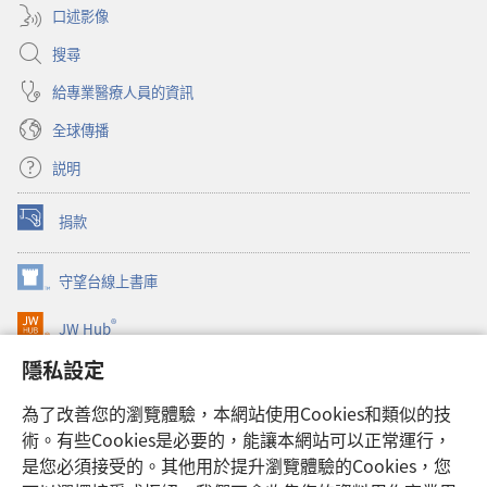
口述影像
搜尋
給專業醫療人員的資訊
全球傳播
説明
捐款
（開
啟
新
守望台線上書庫
（開
視
啟
窗）
®
JW Hub
新
（開
視
啟
隱私設定
窗）
JW Library®
新
視
為了改善您的瀏覽體驗，本網站使用Cookies和類似的技
窗）
Watchtower Library
術。有些Cookies是必要的，能讓本網站可以正常運行，
是您必須接受的。其他用於提升瀏覽體驗的Cookies，您