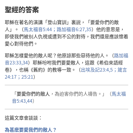
聖經的答案
耶穌在著名的演講「登山寶訓」裏説，「要愛你們的敵
人」。（
馬太福音5:44；
路加福音6:27,
35
）他的意思是，
即使我們被别人仇視或遭到不公的對待，我們還是應該懷着
愛心對待他們。
耶穌怎樣愛他的敵人呢？他原諒那些惡待他的人。（
路加福
音23:33,34
）耶穌吩咐我們要愛敵人，這跟《希伯來語經
卷》，也稱《舊約》的教導一致。（
出埃及記23:4,5；
箴言
24:17；
25:21
）
「
要愛你們的敵人
，為迫害你們的人禱告。」（
馬太福
音5:43,44
）
這篇文章會談談：
為甚麽要愛我們的敵人？