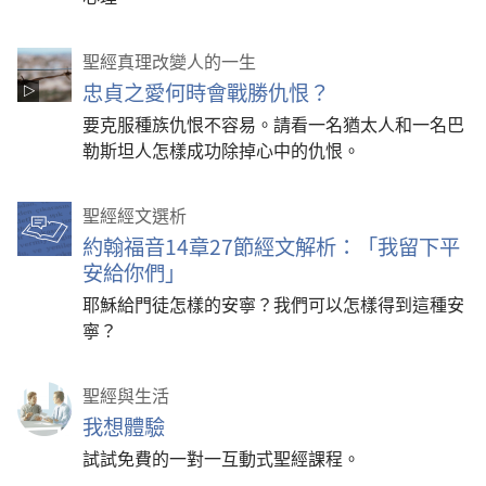
聖經真理改變人的一生
忠貞之愛何時會戰勝仇恨？
要克服種族仇恨不容易。請看一名猶太人和一名巴
勒斯坦人怎樣成功除掉心中的仇恨。
聖經經文選析
約翰福音14章27節經文解析：「我留下平
安給你們」
耶穌給門徒怎樣的安寧？我們可以怎樣得到這種安
寧？
聖經與生活
我想體驗
試試免費的一對一互動式聖經課程。