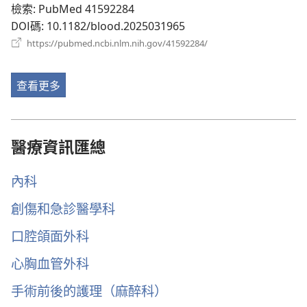
視
檢索
‎: PubMed 41592284
窗）
DOI碼
‎: 10.1182/blood.2025031965
（開
https://pubmed.ncbi.nlm.nih.gov/41592284/
啟
新
視
查看更多
窗）
醫療資訊匯總
內科
創傷和急診醫學科
口腔頜面外科
心胸血管外科
手術前後的護理（麻醉科）