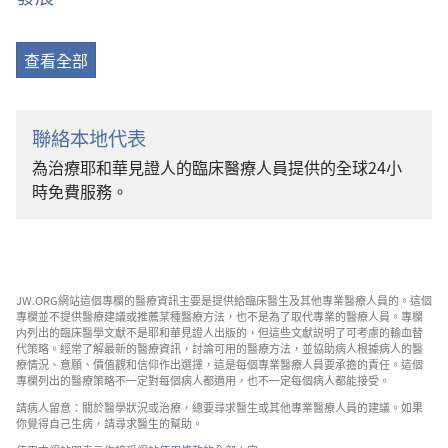
查看全部
聯絡本地代表
為治療耶和華見證人的臨床醫療人員提供的全球24小
時免費服務。
JW.ORG網站這個專欄的醫療資訊主要是提供給臨床醫生及其他專業醫療人員的。這個
專欄並不提供醫療建議或推薦某種醫療方法，也不是為了取代專業的醫療人員。專欄
内列出的臨床醫學文獻不是耶和華見證人出版的，但這些文獻説明了可考慮的輸血替
代策略。經常了解最新的醫療資訊，討論可用的醫療方法，並協助病人根據病人的醫
療情況、意願、價值觀和信仰作出選擇，這是每個專業醫療人員要承擔的責任。這個
專欄列出的醫療策略不一定對每個病人都適用，也不一定每個病人都能接受。
請病人留意：關於醫學狀況或治療，總要尋求醫生或其他專業醫療人員的建議。如果
你覺得自己生病，請尋求醫生的幫助。