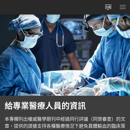
更
顯
改
示
網
選
站
單
語
言
給專業醫療人員的資訊
本專欄列出權威醫學期刊中經過同行評議（同儕審查）的文
章，提供的證據支持各種醫療情況下避免異體輸血的臨床策