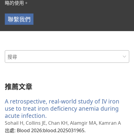
略的使用。
聯繫我們
推薦文章
A retrospective, real-world study of IV iron
use to treat iron deficiency anemia during
acute infection.
（開
啟
Sohail H, Collins JE, Chan KH, Alamgir MA, Kamran A
新
出處
‎: Blood 2026:blood.2025031965.