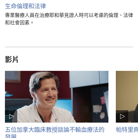
生命倫理和法律
專業醫療人員在治療耶和華見證人時可以考慮的倫理、法律
和社會因素。
影片
五位加拿大臨床教授談論不輸血療法的
帕特里
發展