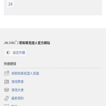
28
®
JW.ORG
/ 耶和華見證人官方網站
設定外觀
快速鏈接
與耶和華見證人見面
尋找聚會
（開
啟
尋找大會
（開
新
啟
視
最新資料
新
窗）
視