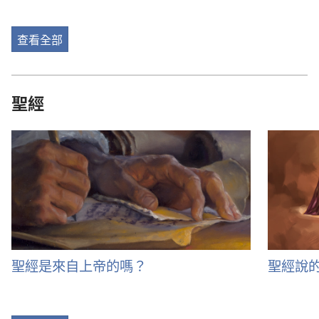
查看全部
聖經
聖經是來自上帝的嗎？
聖經說