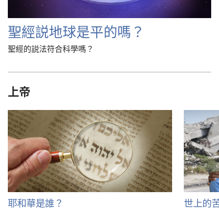
聖經説地球是平的嗎？
聖經的説法符合科學嗎？
上帝
耶和華是誰？
世上的