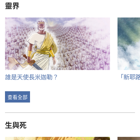
靈界
誰是天使長米迦勒？
「新耶
查看全部
生與死