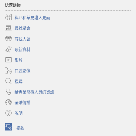
快速鏈接
與耶和華見證人見面
尋找聚會
（開
啟
尋找大會
（開
新
啟
視
最新資料
新
窗）
視
影片
窗）
口述影像
搜尋
給專業醫療人員的資訊
全球傳播
説明
捐款
（開