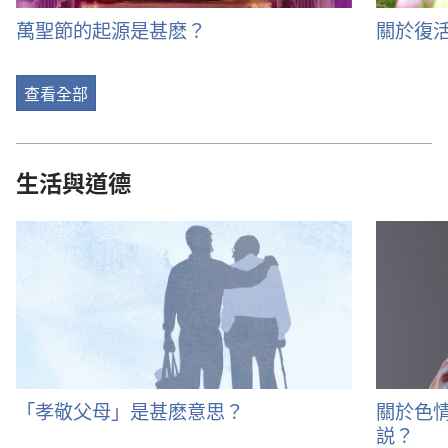
萬聖節的起源是甚麽？
關於復
查看全部
生活與道德
「孝敬父母」是甚麽意思？
關於色
説？