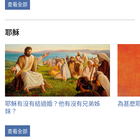
查看全部
耶穌
耶穌有沒有結過婚？他有沒有兄弟姊
為甚麽
妹？
查看全部