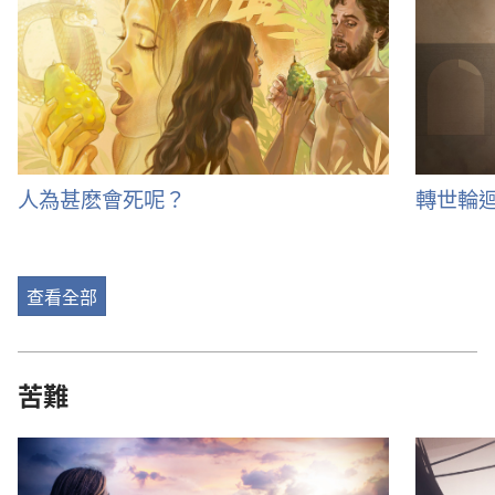
人為甚麽會死呢？
轉世輪
查看全部
苦難