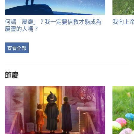
何謂「屬靈」？我一定要信教才能成為
我向上
屬靈的人嗎？
查看全部
節慶