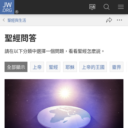
JW.ORG
登
錄
更
搜
顯
（開
改
尋
示
聖經與生活
啟
網
JW.ORG
選
新
站
單
聖經問答
視
語
窗）
言
請在以下分類中選擇一個問題，看看聖經怎麽説。
全部顯示
上帝
聖經
耶穌
上帝的王國
靈界