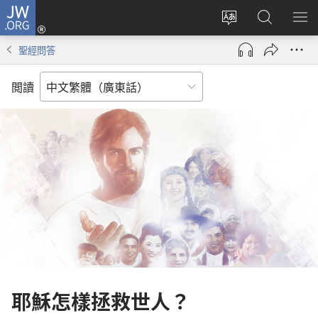
JW.ORG
登
錄
更
搜
顯
（開
改
尋
示
聖經問答
啟
網
JW.ORG
選
新
站
單
閲讀
視
語
窗）
言
耶穌怎樣拯救世人？