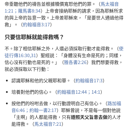
帝垂聽他們的禱告並根據贖價寬恕他們的罪。（
馬太福音
1:21；
羅馬書8:34
）上帝會接納耶穌的請求，因為耶穌所求
的與上帝的旨意一致。上帝差耶穌來，「是要世人通過他得
救」。（
約翰福音3:17
）
只要信耶穌就能得救嗎？
不。除了相信耶穌之外，人還必須採取行動才能得救。（
使
徒行傳16:30,31
）聖經説：「身體沒有生命是死的；同樣，
信心沒有行動也是死的。」（
雅各書2:26
）我們想要得救，
就必須採取以下行動：
認識耶穌和他的父親耶和華。（
約翰福音17:3
）
培養對他們的信心。（
約翰福音12:44；
14:1
）
按他們的吩咐去做，以行動證明自己有信心。（
路加福
音6:46；
約翰一書2:17
）耶穌曾説，不是每一個對他説
「主啊」的人都能得救，只有
遵照天父旨意去做
的人才
能得救。（
馬太福音7:21
）