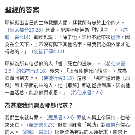
聖經的答案
耶穌獻出自己的生命救贖人類，拯救所有忠於上帝的人。
（
馬太福音20:28
）因此，聖經稱耶穌為「救世主」。（
約
翰一書4:14
）聖經也説：「除了他，誰也不能帶來
拯救
，因
為在全天下，上帝沒有賜下其他名字，是我們必須依靠才能
得救的。」（
使徒行傳4:12
）
耶穌為所有信從他的人「嘗了死亡的滋味」。（
希伯來書
2:9；
約翰福音3:16
）後來，「上帝使他死而復生」，成為
靈體回到天上。（
使徒行傳3:15
）這樣，「那些通過他［耶
穌］到上帝面前來的人，他［耶穌］都能拯救到底，因為他
一直活着，能為他們求恩。」（
希伯來書7:25
）
為甚麽我們需要耶穌代求？
我們生來就有罪。（
羅馬書3:23
）
罪
使人與上帝隔絶，也帶
來死亡。（
羅馬書6:23
）但是耶穌會「幫助」對
贖價
有信心
的人。（
約翰一書2:1
）耶穌會為有罪的人類祈求，懇求上