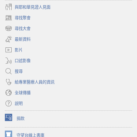
與耶和華見證人見面
尋找聚會
（開
啟
尋找大會
（開
新
啟
視
最新資料
新
窗）
視
影片
窗）
口述影像
搜尋
給專業醫療人員的資訊
全球傳播
説明
捐款
（開
啟
新
守望台線上書庫