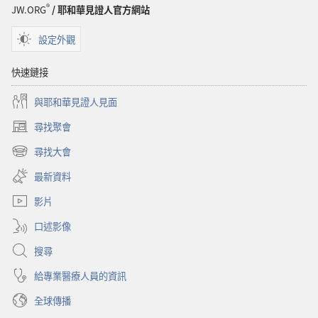
®
JW.ORG
/ 耶和華見證人官方網站
設定外觀
快速鏈接
與耶和華見證人見面
尋找聚會
（開
啟
尋找大會
（開
新
啟
視
最新資料
新
窗）
視
影片
窗）
口述影像
搜尋
給專業醫療人員的資訊
全球傳播