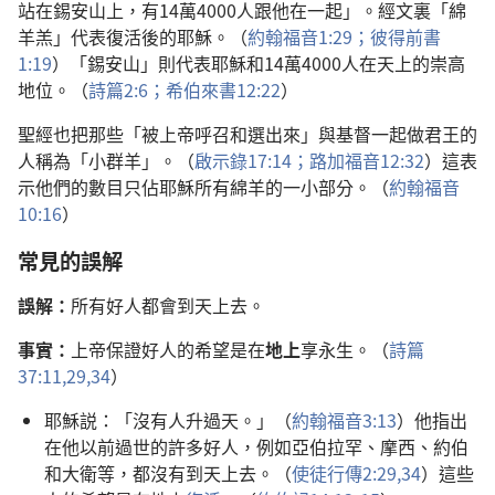
站在錫安山上，有14萬4000人跟他在一起」。經文裏「綿
羊羔」代表復活後的耶穌。（
約翰福音1:29；
彼得前書
1:19
）「錫安山」則代表耶穌和14萬4000人在天上的崇高
地位。（
詩篇2:6；
希伯來書12:22
）
聖經也把那些「被上帝呼召和選出來」與基督一起做君王的
人稱為「小群羊」。（
啟示錄17:14；
路加福音12:32
）這表
示他們的數目只佔耶穌所有綿羊的一小部分。（
約翰福音
10:16
）
常見的誤解
誤解：
所有好人都會到天上去。
事實：
上帝保證好人的希望是在
地上
享永生。（
詩篇
37:11,
29,
34
）
耶穌説：「沒有人升過天。」（
約翰福音3:13
）他指出
在他以前過世的許多好人，例如亞伯拉罕、摩西、約伯
和大衛等，都沒有到天上去。（
使徒行傳2:29,
34
）這些