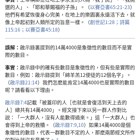
選的人」、「耶和華賜福的子孫」。（
以賽亞書65:21-23
）
他們有希望恢復身心完美，在地上的樂園裏永遠活下去，就
像上帝起初對人類所定的旨意一樣。（
創世記1:28；
詩篇
115:16；
以賽亞書45:18
）
誤解：
啟示錄裏提到的14萬4000是象徵性的數目而不是實
際的數目。
事實：
啟示錄中的確有些數目是象徵性的，但有些是實際的
數目，例如：啟示錄提到「綿羊羔12使徒的12個名字」。
（
啟示錄21:14
）我們怎麽能肯定14萬4000也是實際的數目
呢？請看看以下理由。
啟示錄7:4
記載「被蓋印的人［也就是會復活到天上去的
人］總共有14萬4000」。經文接下來以另一群人作對比
説：「一大群人，沒有人能數得過來。」這「一大群人」也
會得到上帝的救贖。（
啟示錄7:9,10
）如果14萬4000是個
象徵性的數目，代表一群數目不定的人，那麽兩節經文所作
的對比就沒有意義了。