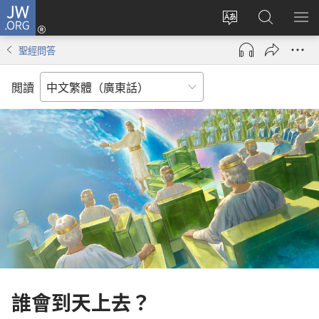
JW.ORG
登
錄
更
搜
顯
（開
改
尋
示
聖經問答
啟
網
JW.ORG
選
新
站
單
閲讀
視
語
窗）
言
誰會到天上去？