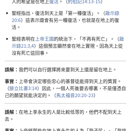
人的希望是在地上
復活
。（
約伯記14:13-15
）
聖經指出，復活到天上是「第一種復活」。（
啟示錄
20:6
）這表示還會有另一種復活，也就是在地上的復
活。
聖經表明在
上帝王國
的統治下，「不再有死亡」。（
啟
示錄21:3,4
）這個預言顯然會在地上實現，因為天上從
沒有死亡這回事。
誤解：
我們可以自行選擇將來要到天上還是留在地上。
事實：
上帝會決定哪些忠心的基督徒能得到天上的獎賞。
（
腓立比書3:14
）因此，一個人死後要去哪裏，不是僅憑自
己的願望就能決定的。（
馬太福音20:20-23
）
誤解：
在地上享永生的人是比較低等的，他們不配到天上
去。
事實：
上帝稱那些在地上享永生的人為「我子民」、「我挑