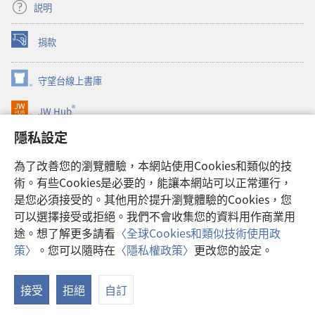
説明
捐款
（開
啟
新
守望台線上書庫
（開
視
啟
窗）
®
JW Hub
新
（開
視
啟
隱私設定
窗）
JW Library®
新
視
為了改善您的瀏覽體驗，本網站使用Cookies和類似的技
窗）
Watchtower Library
術。有些Cookies是必要的，能讓本網站可以正常運行，
是您必須接受的。其他用於提升瀏覽體驗的Cookies，您
可以選擇接受或拒絕。我們不會收集您的資料用作商業用
途。想了解更多請看
〈全球Cookies和類似技術使用政
Copyright
© 2026 Watch Tower Bible and Tract Society of Pennsylvania.
策〉
。您可以隨時在
〈隱私權政策〉
更改您的設定。
使用條款
|
隱私權政策
|
隱私設定
接受
拒絕
自訂