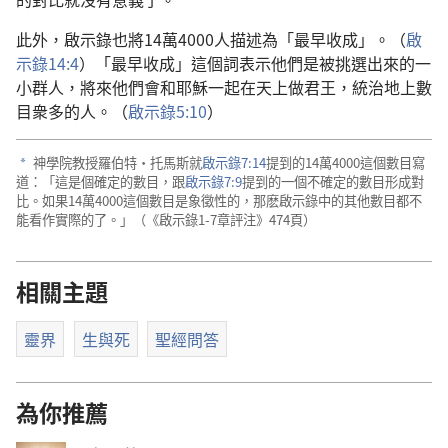
a
此外，啟示錄也將14萬4000人描述為「最早收成」。（
啟
示錄14:4
）「最早收成」這個詞表示他們是被挑選出來的一
小群人，將來他們會和耶穌一起在天上做君王，統治地上數
目衆多的人。（
啟示錄5:10
）
神學院教授羅伯特·托馬斯就
啟示錄7:14
提到的14萬4000這個數目寫
a
道：「這是個確定的數目，跟
啟示錄7:9
提到的一個不確定的數目形成對
比。如果14萬4000這個數目是象徵性的，那麽啟示錄中的其他數目都不
能看作實際的了。」（《啟示錄1-7章評注》474頁）
相關主題
靈界
生與死
聖經問答
為你推薦