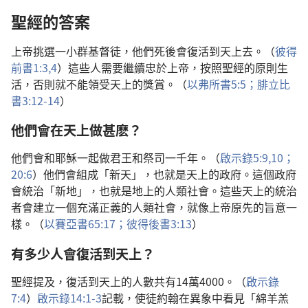
聖經的答案
上帝挑選一小群基督徒，他們死後會復活到天上去。（
彼得
前書1:3,4
）這些人需要繼續忠於上帝，按照聖經的原則生
活，否則就不能領受天上的獎賞。（
以弗所書5:5；
腓立比
書3:12-14
）
他們會在天上做甚麽？
他們會和耶穌一起做君王和祭司一千年。（
啟示錄5:9,10；
20:6
）他們會組成「新天」，也就是天上的政府。這個政府
會統治「新地」，也就是地上的人類社會。這些天上的統治
者會建立一個充滿正義的人類社會，就像上帝原先的旨意一
樣。（
以賽亞書65:17；
彼得後書3:13
）
有多少人會復活到天上？
聖經提及，復活到天上的人數共有14萬4000。（
啟示錄
7:4
）
啟示錄14:1-3
記載，使徒約翰在異象中看見「綿羊羔