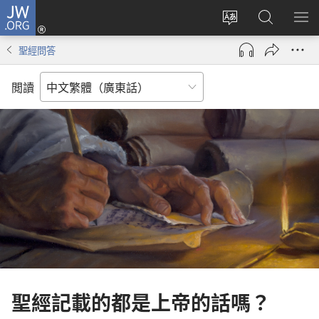
JW.ORG
登
錄
更
搜
顯
（開
改
尋
示
聖經問答
啟
網
JW.ORG
選
新
站
單
閲讀
視
語
窗）
言
聖經記載的都是上帝的話嗎？