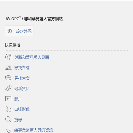
®
JW.ORG
/ 耶和華見證人官方網站
設定外觀
快速鏈接
與耶和華見證人見面
尋找聚會
（開
啟
尋找大會
（開
新
啟
視
最新資料
新
窗）
視
影片
窗）
口述影像
搜尋
給專業醫療人員的資訊