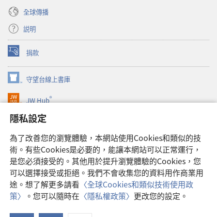
全球傳播
説明
捐款
（開
啟
新
守望台線上書庫
（開
視
啟
窗）
®
JW Hub
新
（開
視
啟
隱私設定
窗）
JW Library®
新
視
為了改善您的瀏覽體驗，本網站使用Cookies和類似的技
窗）
Watchtower Library
術。有些Cookies是必要的，能讓本網站可以正常運行，
是您必須接受的。其他用於提升瀏覽體驗的Cookies，您
可以選擇接受或拒絕。我們不會收集您的資料用作商業用
途。想了解更多請看
〈全球Cookies和類似技術使用政
Copyright
© 2026 Watch Tower Bible and Tract Society of Pennsylvania.
策〉
。您可以隨時在
〈隱私權政策〉
更改您的設定。
使用條款
|
隱私權政策
|
隱私設定