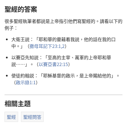
聖經的答案
很多聖經執筆者都説是上帝指引他們寫聖經的。請看以下的
例子：
大衛王説：「耶和華的靈藉着我説，他的話在我的口
中。」（
撒母耳記下23:1,2
）
以賽亞先知説：「至高的主宰、萬軍的上帝耶和華
説……」。（
以賽亞書22:15
）
使徒約翰説：「耶穌基督的啟示，是上帝賜給他的」。
（
啟示錄1:1
）
相關主題
聖經
聖經問答