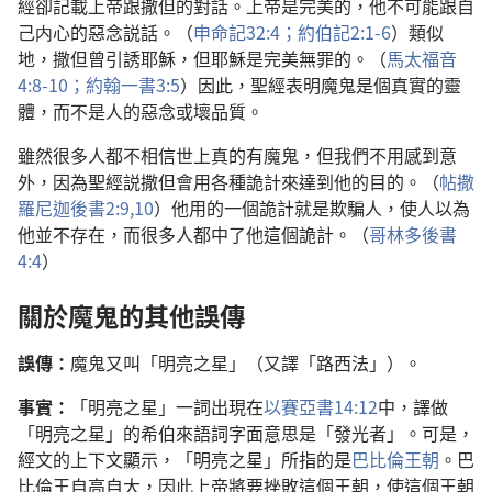
經卻記載上帝跟撒但的對話。上帝是完美的，他不可能跟自
己内心的惡念説話。（
申命記32:4；
約伯記2:1-6
）類似
地，撒但曾引誘耶穌，但耶穌是完美無罪的。（
馬太福音
4:8-10；
約翰一書3:5
）因此，聖經表明魔鬼是個真實的靈
體，而不是人的惡念或壞品質。
雖然很多人都不相信世上真的有魔鬼，但我們不用感到意
外，因為聖經説撒但會用各種詭計來達到他的目的。（
帖撒
羅尼迦後書2:9,10
）他用的一個詭計就是欺騙人，使人以為
他並不存在，而很多人都中了他這個詭計。（
哥林多後書
4:4
）
關於魔鬼的其他誤傳
誤傳：
魔鬼又叫「明亮之星」（又譯「路西法」）。
事實：
「明亮之星」一詞出現在
以賽亞書14:12
中，譯做
「明亮之星」的希伯來語詞字面意思是「發光者」。可是，
經文的上下文顯示，「明亮之星」所指的是
巴比倫王朝
。巴
比倫王自高自大，因此上帝將要挫敗這個王朝，使這個王朝