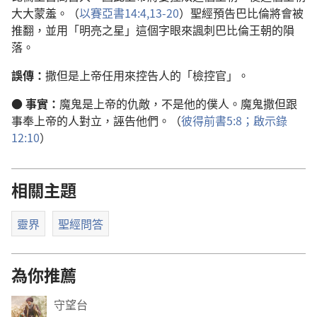
大大蒙羞。（
以賽亞書14:4,
13-20
）聖經預告巴比倫將會被
推翻，並用「明亮之星」這個字眼來諷刺巴比倫王朝的隕
落。
誤傳：
撒但是上帝任用來控告人的「檢控官」。
●
事實：
魔鬼是上帝的仇敵，不是他的僕人。魔鬼撒但跟
事奉上帝的人對立，誣告他們。（
彼得前書5:8；
啟示錄
12:10
）
相關主題
靈界
聖經問答
為你推薦
守望台