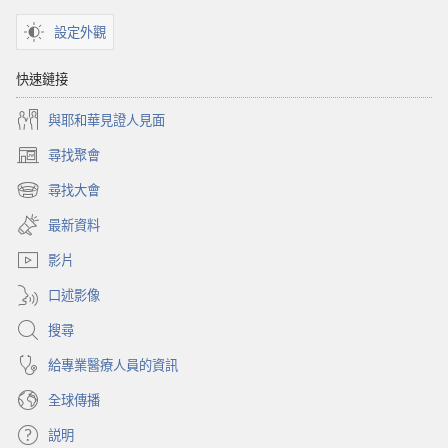
設定外觀
快速鏈接
與耶和華見證人見面
尋找聚會
（開
啟
尋找大會
（開
新
啟
視
最新資料
新
窗）
視
影片
窗）
口述影像
搜尋
給專業醫療人員的資訊
全球傳播
説明