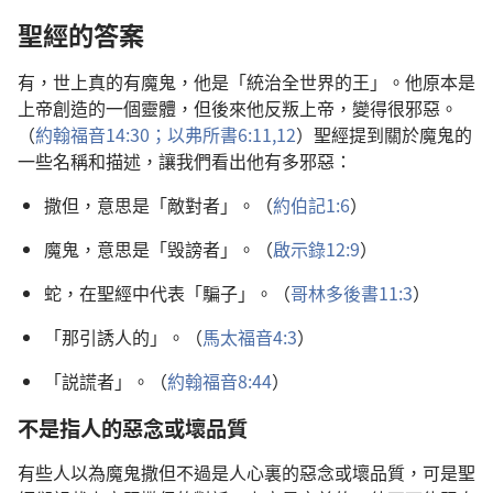
聖經的答案
有，世上真的有魔鬼，他是「統治全世界的王」。他原本是
上帝創造的一個靈體，但後來他反叛上帝，變得很邪惡。
（
約翰福音14:30；
以弗所書6:11,12
）聖經提到關於魔鬼的
一些名稱和描述，讓我們看出他有多邪惡：
撒但，意思是「敵對者」。（
約伯記1:6
）
魔鬼，意思是「毁謗者」。（
啟示錄12:9
）
蛇，在聖經中代表「騙子」。（
哥林多後書11:3
）
「那引誘人的」。（
馬太福音4:3
）
「説謊者」。（
約翰福音8:44
）
不是指人的惡念或壞品質
有些人以為魔鬼撒但不過是人心裏的惡念或壞品質，可是聖