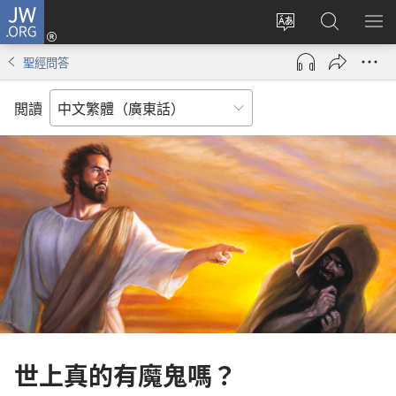
JW.ORG
登
錄
更
搜
顯
（開
改
尋
示
聖經問答
啟
網
JW.ORG
選
新
站
單
閲讀
視
語
窗）
言
世上真的有魔鬼嗎？