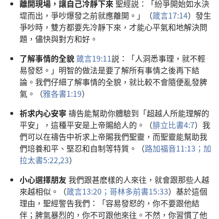
離開現場，讓自己冷靜下來
聖經説：「紛爭開始如水決
堤而出，爭吵爆發之前就應離開。」（
箴言17:14
）發生
爭吵時，雙方都要先冷靜下來，才能心平氣和地解決問
題，儘快與對方和好。
了解事情的全貌
箴言19:11
説：「人洞悉事理，就不輕
易發怒。」明智的做法是要了解所有事情之後再下結
論。我們仔細了解事情的全貌，就比較不會隨便亂發脾
氣。（
雅各書1:19
）
祈求内心安寧
禱告能幫助你體驗到「超越人所能理解的
平安」，這種平安是上帝賜給人的。（
腓立比書4:7
）我
們可以在禱告中祈求上帝賜我們聖靈，而聖靈能幫助我
們培養和平、堅忍和自制等特質。（
路加福音11:13；
加
拉太書5:22,23
）
小心選擇朋友
我們跟甚麽樣的人來往，就會跟那些人越
來越相似。（
箴言13:20；
哥林多前書15:33
）基於這個
理由，聖經警告我們：「容易發怒的，你不要跟他結
伴；脾氣暴烈的，你不可跟他來往。不然，你習慣了他