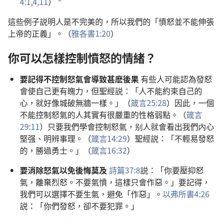
4:1,
4,
11
）
a
這些例子説明人是不完美的，所以我們的「憤怒並不能伸張
上帝的正義」。（
雅各書1:20
）
你可以怎樣控制憤怒的情緒？
要記得不控制怒氣會導致甚麽後果
有些人可能認為發怒
會使自己更有魄力，但聖經説：「人不能約束自己的
心，就好像城破無牆一樣。」（
箴言25:28
）因此，一個
不能控制怒氣的人其實有很嚴重的性格弱點。（
箴言
29:11
）只要我們學會控制怒氣，别人就會看出我們内心
堅强、明辨事理。（
箴言14:29
）聖經説：「不輕易發怒
的，勝過勇士。」（
箴言16:32
）
要消除怒氣以免後悔莫及
詩篇37:8
説：「你要壓抑怒
氣，離棄烈怒。不要氣憤，這樣只會作惡。」要記得，
我們可以選擇不要生氣，避免「作惡」。
以弗所書4:26
説：「你們發怒，卻不要犯罪。」