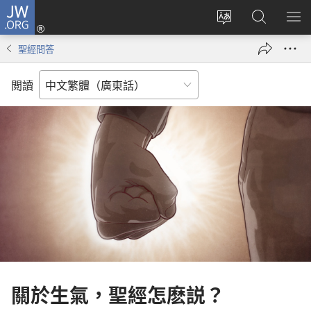
JW.ORG
登
錄
更
搜
顯
（開
改
尋
示
聖經問答
啟
網
JW.ORG
選
新
站
單
閲讀
視
語
窗）
言
關於生氣，聖經怎麽説？