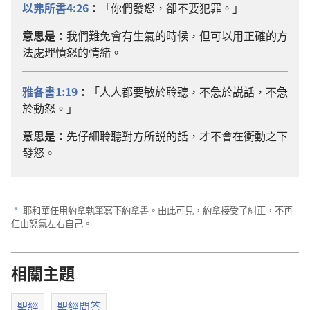
以弗所書4:26
：
「你們發怒，卻不要犯罪。」
意思是：
我們難免會有生氣的時候，但可以用正確的方
法處理憤怒的情緒。
雅各書1:19
：
「人人都要敏於聆聽，不急於説話，不急
於動怒。」
意思是：
先仔細聆聽對方所説的話，才不會在衝動之下
發怒。
耶和華任用約拿執筆寫下約拿書。由此可見，約拿接受了糾正，不再
a
任由怒氣左右自己。
相關主題
聖經
聖經問答