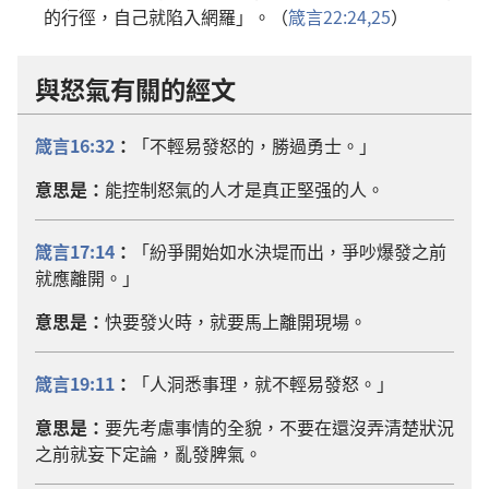
的行徑，自己就陷入網羅」。（
箴言22:24,25
）
與怒氣有關的經文
箴言16:32
：
「不輕易發怒的，勝過勇士。」
意思是：
能控制怒氣的人才是真正堅强的人。
箴言17:14
：
「紛爭開始如水決堤而出，爭吵爆發之前
就應離開。」
意思是：
快要發火時，就要馬上離開現場。
箴言19:11
：
「人洞悉事理，就不輕易發怒。」
意思是：
要先考慮事情的全貌，不要在還沒弄清楚狀況
之前就妄下定論，亂發脾氣。