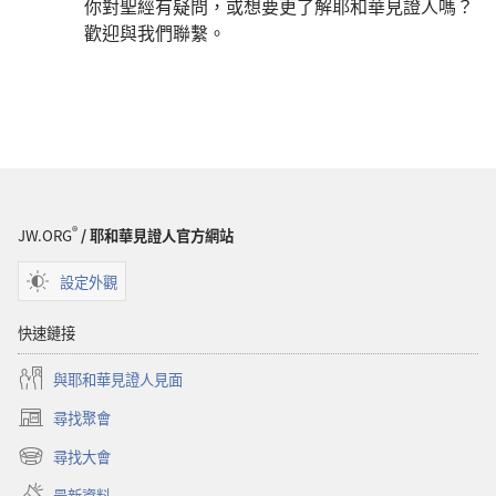
你對聖經有疑問，或想要更了解耶和華見證人嗎？
歡迎與我們聯繫。
®
JW.ORG
/ 耶和華見證人官方網站
設定外觀
快速鏈接
與耶和華見證人見面
尋找聚會
（開
啟
尋找大會
（開
新
啟
視
最新資料