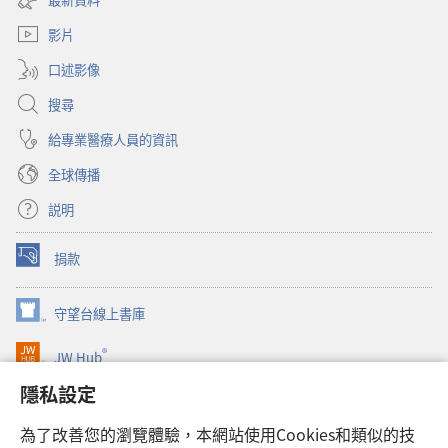
新
窗）
視
影片
窗）
口述影像
搜尋
給專業醫療人員的資訊
全球傳播
説明
捐款
（開
啟
新
守望台線上書庫
（開
視
啟
窗）
®
JW Hub
新
（開
視
啟
隱私設定
窗）
JW Library®
新
視
為了改善您的瀏覽體驗，本網站使用Cookies和類似的技
窗）
Watchtower Library