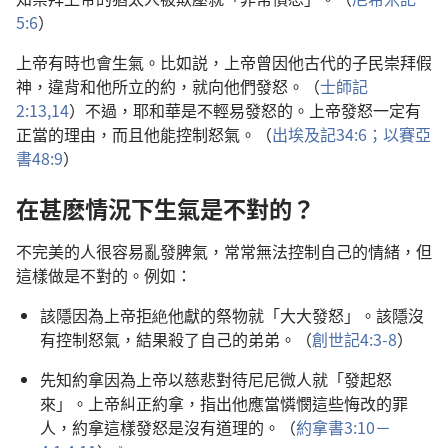
5:6
）
上帝有時也會生氣。比如説，上帝曾因他古代的子民崇拜假
神，違背和他所立的約，就向他們發怒。（
士師記
2:13,14
）不過，耶和華是不輕易發怒的。上帝發怒一定有
正當的理由，而且他能控制怒氣。（
出埃及記34:6；
以賽亞
書48:9
）
在甚麽情況下生氣是不對的？
不完美的人很容易亂發脾氣，常常無法控制自己的情緒，但
這樣做是不對的。例如：
該隱因為上帝拒絶他獻的祭物就「大大發怒」。該隱沒
有控制怒氣，結果殺了自己的弟弟。（
創世記4:3-8
）
先知約拿因為上帝以慈悲對待尼尼微人就「發起怒
來」。上帝糾正約拿，指出他應當憐憫這些悔改的罪
人，約拿這樣發怒是沒有道理的。（
約拿書3:10－