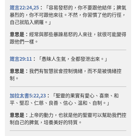
箴言22:24,25
：
「容易發怒的，你不要跟他結伴；脾氣
暴烈的，你不可跟他來往。不然，你習慣了他的行徑，
自己就陷入網羅。」
意思是：
經常與那些暴躁易怒的人來往，就很可能變得
跟他們一樣。
箴言29:11
：
「愚昧人生氣，全都發泄出來。」
意思是：
我們有智慧就會控制情緒，而不是被情緒控
制。
加拉太書5:22,23
：
「聖靈的果實有愛心、喜樂、和
平、堅忍、仁慈、良善、信心、温和、自制。」
意思是：
上帝的動力，也就是他的聖靈可以幫助我們控
制自己的脾氣，培養美好的特質。