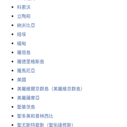
科索沃
立陶宛
納米比亞
紐埃
緬甸
羅塔島
羅德里格斯島
羅馬尼亞
美國
美屬維爾京群島（美屬維京群島）
美屬薩摩亞
聖基茨島
聖多美和普林西比
聖尤斯特歇斯（聖佑達修斯）