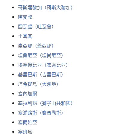
哥斯達黎加（哥斯大黎加）
喀麥隆
圖瓦盧（吐瓦魯）
土耳其
圭亞那（蓋亞那）
坦桑尼亞（坦尚尼亞）
埃塞俄比亞（衣索比亞）
基里巴斯（吉里巴斯）
塔希提島（大溪地）
塞內加爾
塞拉利昂（獅子山共和國）
塞浦路斯（賽普勒斯）
塞爾維亞
塞班島