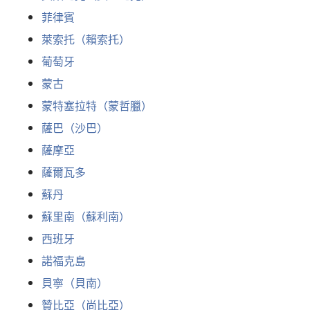
菲律賓
萊索托（賴索托）
葡萄牙
蒙古
蒙特塞拉特（蒙哲臘）
薩巴（沙巴）
薩摩亞
薩爾瓦多
蘇丹
蘇里南（蘇利南）
西班牙
諾福克島
貝寧（貝南）
贊比亞（尚比亞）