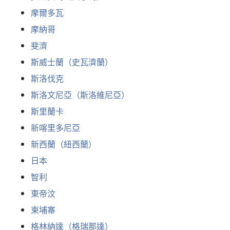
摩爾多瓦
摩納哥
斐濟
斯威士蘭（史瓦濟蘭）
斯洛伐克
斯洛文尼亞（斯洛維尼亞）
斯里蘭卡
新喀里多尼亞
新西蘭（紐西蘭）
日本
智利
東帝汶
柬埔寨
格林納達（格瑞那達）