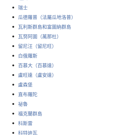
瑞士
瓜德羅普（法屬瓜地洛普）
瓦利斯群島和富圖納群島
瓦努阿圖（萬那杜）
留尼汪（留尼旺）
白俄羅斯
百慕大（百慕達）
盧旺達（盧安達）
盧森堡
直布羅陀
祕魯
福克蘭群島
科斯雷
科特迪瓦