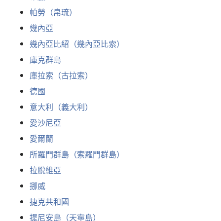
帕勞（帛琉）
幾內亞
幾內亞比紹（幾內亞比索）
庫克群島
庫拉索（古拉索）
德國
意大利（義大利）
愛沙尼亞
愛爾蘭
所羅門群島（索羅門群島）
拉脫維亞
挪威
捷克共和國
提尼安島（天寧島）