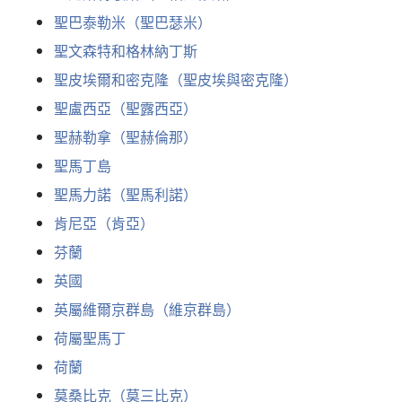
聖巴泰勒米（聖巴瑟米）
聖文森特和格林納丁斯
聖皮埃爾和密克隆（聖皮埃與密克隆）
聖盧西亞（聖露西亞）
聖赫勒拿（聖赫倫那）
聖馬丁島
聖馬力諾（聖馬利諾）
肯尼亞（肯亞）
芬蘭
英國
英屬維爾京群島（維京群島）
荷屬聖馬丁
荷蘭
莫桑比克（莫三比克）