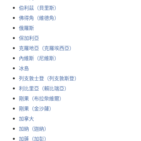
伯利茲（貝里斯）
佛得角（維德角）
俄羅斯
保加利亞
克羅地亞（克羅埃西亞）
內維斯（尼維斯）
冰島
列支敦士登（列支敦斯登）
利比里亞（賴比瑞亞）
剛果（布拉柴維爾）
剛果（金沙薩）
加拿大
加納（迦納）
加蓬（加彭）