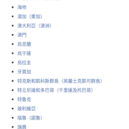
海地
湯加（東加）
澳大利亞（澳洲）
澳門
烏克蘭
烏干達
烏拉圭
牙買加
特克斯和凱科斯群島（英屬土克凱可群島）
特立尼達和多巴哥（千里達及托巴哥）
特魯克
玻利維亞
瑙魯（諾魯）
瑞典