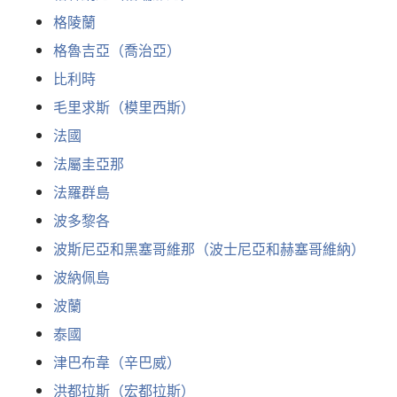
格陵蘭
格魯吉亞（喬治亞）
比利時
毛里求斯（模里西斯）
法國
法屬圭亞那
法羅群島
波多黎各
波斯尼亞和黑塞哥維那（波士尼亞和赫塞哥維納）
波納佩島
波蘭
泰國
津巴布韋（辛巴威）
洪都拉斯（宏都拉斯）