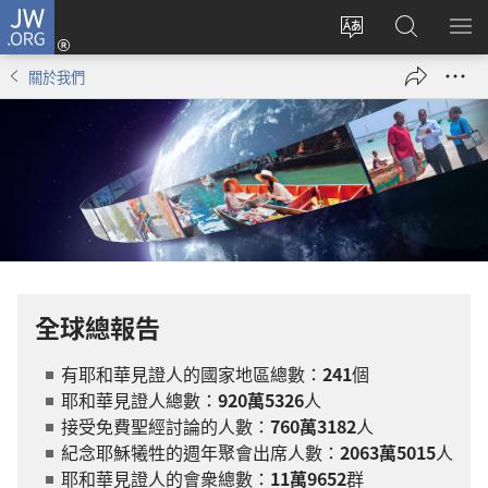
JW.ORG
登
錄
更
搜
顯
（開
改
尋
示
關於我們
啟
網
JW.ORG
選
新
站
單
視
語
窗）
言
全球總報告
有耶和華見證人的國家地區總數：
241
個
耶和華見證人總數：
920萬5326
人
接受免費聖經討論的人數：
760萬3182
人
紀念耶穌犧牲的週年聚會出席人數：
2063萬5015
人
耶和華見證人的會衆總數：
11萬9652
群