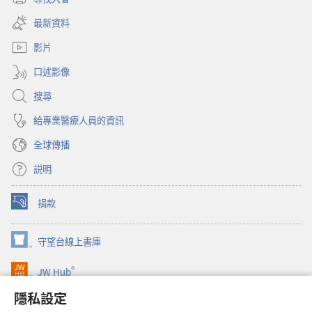
（開
新
啟
視
最新資料
新
窗）
視
影片
窗）
口述影像
搜尋
給專業醫療人員的資訊
全球傳播
説明
捐款
（開
啟
新
守望台線上書庫
（開
視
啟
窗）
®
JW Hub
新
（開
視
啟
隱私設定
窗）
JW Library®
新