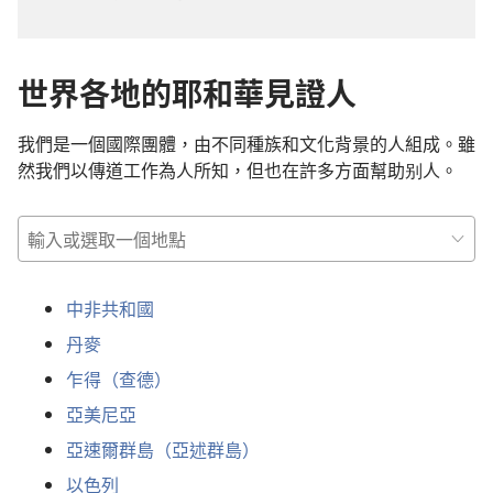
世界各地的耶和華見證人
我們是一個國際團體，由不同種族和文化背景的人組成。雖
然我們以傳道工作為人所知，但也在許多方面幫助别人。
輸
入
或
中非共和國
選
取
丹麥
一
乍得（查德）
個
亞美尼亞
地
點
亞速爾群島（亞述群島）
以色列