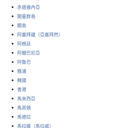
赤道幾內亞
開曼群島
關島
阿塞拜疆（亞塞拜然）
阿根廷
阿爾巴尼亞
阿魯巴
雅浦
韓國
香港
馬來西亞
馬其頓
馬德拉
馬拉維（馬拉威）