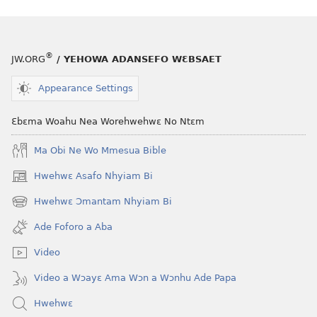
Enti
ABAN
Wo
Enti
Ho
Wo
®
JW.ORG
/ YEHOWA ADANSEFO WƐBSAET
Hia
Ho
Onyankopɔn?
Hia
Appearance Settings
Onyankopɔn
Ɛbɛma Woahu Nea Worehwehwɛ No Ntɛm
Ma Obi Ne Wo Mmesua Bible
Hwehwɛ Asafo Nhyiam Bi
(opens
new
Hwehwɛ Ɔmantam Nhyiam Bi
(opens
window)
new
Ade Foforo a Aba
window)
Video
Video a Wɔayɛ Ama Wɔn a Wɔnhu Ade Papa
Hwehwɛ