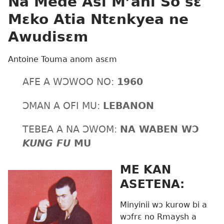
Na Mede Asi M’ani So sɛ
Mɛko Atia Ntɛnkyea ne
Awudisɛm
Antoine Touma anom asɛm
AFE A WƆWOO NO:
1960
ƆMAN A OFI MU:
LEBANON
TEBEA A NA ƆWOM:
NA WABEN WƆ
KUNG FU
MU
ME KAN
ASETENA:
Minyinii wɔ kurow bi a
wɔfrɛ no Rmaysh a