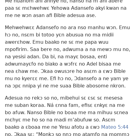
Me nuanom ani annye ho, nanso na m’ani abere
paa sɛ mɛhwehwɛ Yehowa Adansefo akyi kwan na
me ne wɔn asan afi Bible adesua ase.
Mehwehwɛɛ Adansefo no ara nso manhu wɔn. Emu
hɔ no, nsɛm bi totoo yɛn abusua no ma midii
awerɛhow. Emu baako ne sɛ me papa wuu
mpofirim. Saa bere no, adwuma a na mewɔ mu no,
na yesisi adan. Da bi, na mayɛ bosaa, enti
adwumayɛfo no biako a wɔfrɛ no Adel bisaa me
nea ɛhaw me. Ɔkaa owusɔre ho asɛm a ɛwɔ Bible
mu no kyerɛɛ me. Efi hɔ no, Ɔdansefo a ne yam ye
na ɔpɛ nnipa yi ne me suaa Bible abosome nkron.
Adesua no rekɔ so no, mibehui sɛ ɛsɛ sɛ mesesa
me suban koraa. Ná ɛnna fam, efisɛ ɛnkyɛ na me
bo afuw. Nanso Bible no boaa me ma mihuu sɛnea
mɛhyɛ me ho so na madi m’abufuw so. Asɛm
baako a ɛboaa me ne Yesu afotu a ɛwɔ
Mateo 5:44
no. Ɔkaa sɛ: “Monkɔ so nnɔ mo atamfo na mommɔ