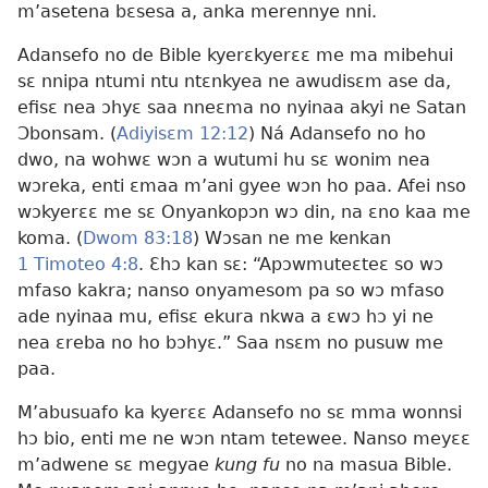
m’asetena bɛsesa a, anka merennye nni.
Adansefo no de Bible kyerɛkyerɛɛ me ma mibehui
sɛ nnipa ntumi ntu ntɛnkyea ne awudisɛm ase da,
efisɛ nea ɔhyɛ saa nneɛma no nyinaa akyi ne Satan
Ɔbonsam. (
Adiyisɛm 12:12
) Ná Adansefo no ho
dwo, na wohwɛ wɔn a wutumi hu sɛ wonim nea
wɔreka, enti ɛmaa m’ani gyee wɔn ho paa. Afei nso
wɔkyerɛɛ me sɛ Onyankopɔn wɔ din, na ɛno kaa me
koma. (
Dwom 83:18
) Wɔsan ne me kenkan
1 Timoteo 4:8
. Ɛhɔ kan sɛ: “Apɔwmuteɛteɛ so wɔ
mfaso kakra; nanso onyamesom pa so wɔ mfaso
ade nyinaa mu, efisɛ ekura nkwa a ɛwɔ hɔ yi ne
nea ɛreba no ho bɔhyɛ.” Saa nsɛm no pusuw me
paa.
M’abusuafo ka kyerɛɛ Adansefo no sɛ mma wonnsi
hɔ bio, enti me ne wɔn ntam tetewee. Nanso meyɛɛ
m’adwene sɛ megyae
kung fu
no na masua Bible.