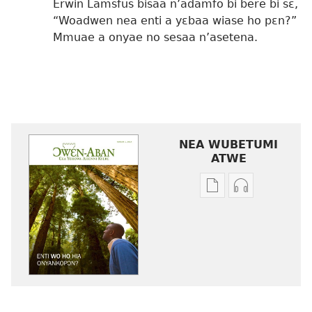
Erwin Lamsfus bisaa n’adamfo bi bere bi sɛ,
“Woadwen nea enti a yɛbaa wiase ho pɛn?”
Mmuae a onyae no sesaa n’asetena.
NEA WUBETUMI
ATWE
Baabi
Baabi
a
a
wubetumi
wubetumi
atwe
atwe
nneɛma
nneɛma
akenkan
abɔ
ƆWƐN-
atie
ABAN
ƆWƐN-