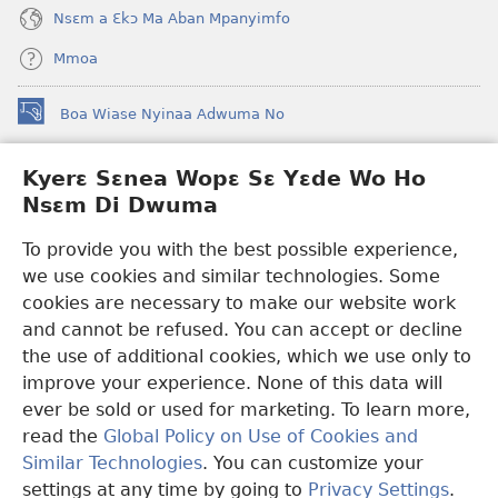
Nsɛm a Ɛkɔ Ma Aban Mpanyimfo
Mmoa
Boa Wiase Nyinaa Adwuma No
(opens
new
window)
Kyerɛ Sɛnea Wopɛ Sɛ Yɛde Wo Ho
Ɔwɛn-Aban INTANƐT SO NHOMAKORABEA™
(opens
Nsɛm Di Dwuma
new
®
JW Hub
window)
(opens
To provide you with the best possible experience,
new
we use cookies and similar technologies. Some
JW Library
App
window)
cookies are necessary to make our website work
Watchtower Library
and cannot be refused. You can accept or decline
the use of additional cookies, which we use only to
improve your experience. None of this data will
ever be sold or used for marketing. To learn more,
read the
Global Policy on Use of Cookies and
Copyright
© 2026 Watch Tower Bible and Tract Society of Pennsylvania.
Similar Technologies
. You can customize your
WƐBSAET NO HO NHYEHYƐE
|
SƐNEA YƐDE WO HO NSƐM DI
DWUMA
|
KYERƐ SƐNEA WOPƐ SƐ YƐDE WO HO NSƐM DI
settings at any time by going to
Privacy Settings
.