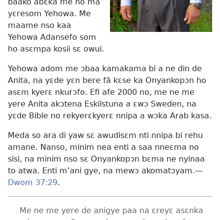
baako abɛka me ho ma
yɛresom Yehowa. Me
maame nso kaa
Yehowa Adansefo som
ho asɛmpa kosii sɛ owui.
Yehowa adom me ɔbaa kamakama bi a ne din de
Anita, na yɛde yɛn bere fã kɛse ka Onyankopɔn ho
asɛm kyerɛ nkurɔfo. Efi afe 2000 no, me ne me
yere Anita akɔtena Eskilstuna a ɛwɔ Sweden, na
yɛde Bible no rekyerɛkyerɛ nnipa a wɔka Arab kasa.
Meda so ara di yaw sɛ awudisɛm nti nnipa bi rehu
amane. Nanso, minim nea enti a saa nneɛma no
sisi, na minim nso sɛ Onyankopɔn bɛma ne nyinaa
to atwa. Enti m’ani gye, na mewɔ akomatɔyam.
—
Dwom 37:29
.
Me ne me yere de anigye paa na ɛreyɛ asɛnka