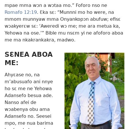
mpae mma wɔn a wɔtaa mo.” Foforo nso ne
Romafo 12:19
. Ɛka sɛ: “Munnni mo ho were, na
mmom munnyaw mma Onyankopɔn abufuw; efisɛ
wɔakyerɛw sɛ: ‘Aweredi wɔ me; me ara metua ka,
Yehowa na ose.’” Bible mu nsɛm yi ne afoforo aboa
me ma nkakrankakra, madwo.
SƐNEA ABOA
ME:
Ahyɛase no, na
m’abusuafo ani nnye
ho sɛ me ne Yehowa
Adansefo besua ade.
Nanso afei de
wɔabenya obu ama
Adansefo no. Seesei
mpo, me nua barima