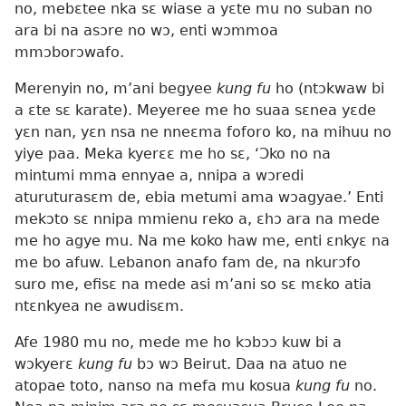
no, mebɛtee nka sɛ wiase a yɛte mu no suban no
ara bi na asɔre no wɔ, enti wɔmmoa
mmɔborɔwafo.
Merenyin no, m’ani begyee
kung fu
ho (ntɔkwaw bi
a ɛte sɛ karate). Meyeree me ho suaa sɛnea yɛde
yɛn nan, yɛn nsa ne nneɛma foforo ko, na mihuu no
yiye paa. Meka kyerɛɛ me ho sɛ, ‘Ɔko no na
mintumi mma ennyae a, nnipa a wɔredi
aturuturasɛm de, ebia metumi ama wɔagyae.’ Enti
mekɔto sɛ nnipa mmienu reko a, ɛhɔ ara na mede
me ho agye mu. Na me koko haw me, enti ɛnkyɛ na
me bo afuw. Lebanon anafo fam de, na nkurɔfo
suro me, efisɛ na mede asi m’ani so sɛ mɛko atia
ntɛnkyea ne awudisɛm.
Afe 1980 mu no, mede me ho kɔbɔɔ kuw bi a
wɔkyerɛ
kung fu
bɔ wɔ Beirut. Daa na atuo ne
atopae toto, nanso na mefa mu kosua
kung fu
no.