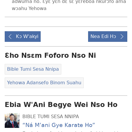
adwuma no. Ɛyɛ yɛn dɛ sɛ yɛreboa nkurɔfo ama
wɔahu Yehowa
Kɔ W'akyi
Nea Edi Hɔ
Ɛho Nsɛm Foforo Nso Ni
Bible Tumi Sesa Nnipa
Yehowa Adansefo Binom Suahu
Ebia W'Ani Begye Wei Nso Ho
BIBLE TUMI SESA NNIPA
“Ná M’ani Gye Karate Ho”