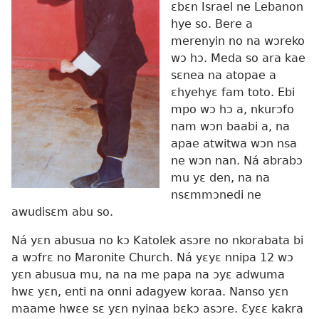
ɛbɛn Israel ne Lebanon
hye so. Bere a
merenyin no na wɔreko
wɔ hɔ. Meda so ara kae
sɛnea na atopae a
ɛhyehyɛ fam toto. Ebi
mpo wɔ hɔ a, nkurɔfo
nam wɔn baabi a, na
apae atwitwa wɔn nsa
ne wɔn nan. Ná abrabɔ
mu yɛ den, na na
nsɛmmɔnedi ne
awudisɛm abu so.
Ná yɛn abusua no kɔ Katolek asɔre no nkorabata bi
a wɔfrɛ no Maronite Church. Ná yɛyɛ nnipa 12 wɔ
yɛn abusua mu, na na me papa na ɔyɛ adwuma
hwɛ yɛn, enti na onni adagyew koraa. Nanso yɛn
maame hwɛe sɛ yɛn nyinaa bɛkɔ asɔre. Ɛyɛɛ kakra