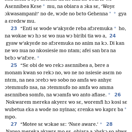
*
Asɛnnibea Kɛse
mu, na obiara a ɔka sɛ, ‘Woyɛ
+
*
ɔkwasampani!’ no de, wɔde no bɛto Gehenna
gya
a ɛredɛw mu.
+
23
“Enti sɛ wode w’akyɛde reba afɔremuka
ho,
24
na wokae wɔ hɔ sɛ wo nua wɔ biribi tia wo a,
gyaw w’akyɛde no afɔremuka no anim na kɔ. Di kan
ne wo nua no nkosiesie mo ntam; afei san bra na
+
bɛbɔ w’afɔre.
25
“Sɛ obi de wo rekɔ asɛnnibea a, bere a
monam kwan so rekɔ no, wo ne no nsiesie asɛm no
ntɛm, na nea ɔrebɔ wo sobo no amfa wo anhyɛ
ɔtemmufo nsa, na ɔtemmufo no amfa wo amma
+
26
asɛnnibea somfo, na wɔamfa wo anto afiase.
Nokwarem mereka akyerɛ wo sɛ, woremfi hɔ kosi sɛ
*
wubetua ɛka a wode no nyinaa; ɛrenka wo kaprɛ ba
mpo.
+
27
28
“Motee sɛ wɔkae sɛ: ‘Nsɛe aware.’
Nanso mereka akyerɛ mo sɛ, obiara a ɔbɛkɔ so ahwɛ