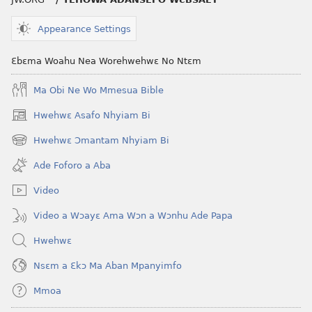
Appearance Settings
Ɛbɛma Woahu Nea Worehwehwɛ No Ntɛm
Ma Obi Ne Wo Mmesua Bible
Hwehwɛ Asafo Nhyiam Bi
(opens
new
Hwehwɛ Ɔmantam Nhyiam Bi
(opens
window)
new
Ade Foforo a Aba
window)
Video
Video a Wɔayɛ Ama Wɔn a Wɔnhu Ade Papa
Hwehwɛ
Nsɛm a Ɛkɔ Ma Aban Mpanyimfo
Mmoa