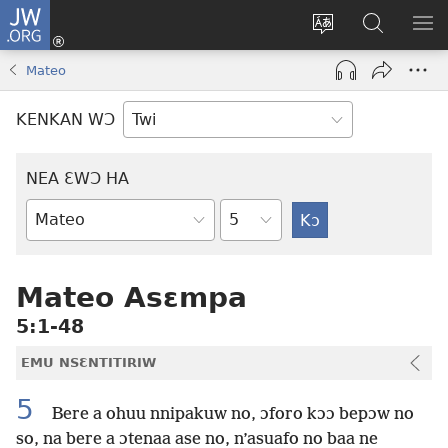
JW.ORG
Kɔ
Mu
Sesa
Hwehwɛ
YI
(opens
wɛbsaet
JW.ORG
EM
Mateo
new
ha
NN
window)
kasa
NO
KENKAN WƆ
PU
NEA ƐWƆ HA
Ti
Bible
Mu
Nhoma
Mateo Asɛmpa
5:1-48
EMU NSƐNTITIRIW
5
Bere a ohuu nnipakuw no, ɔforo kɔɔ bepɔw no
so, na bere a ɔtenaa ase no, n’asuafo no baa ne