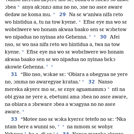
+
ɔbea
anya akɔnnɔ ama no no, ɔne no asɛe aware
+
29
dedaw ne koma mu.
Na sɛ w’aniwa nifa reto
+
wo hintidua a, tu na tow kyene.
Efisɛ eye ma wo sɛ
wobɛhwere wo honam akwaa baako sen sɛ wɔbɛtow
+
*
30
wo nipadua no nyinaa ato Gehenna.
Afei
nso, sɛ wo nsa nifa reto wo hintidua a, twa na tow
+
kyene.
Efisɛ eye ma wo sɛ wobɛhwere wo honam
akwaa baako sen sɛ wo nipadua no nyinaa bɛkɔ
+
*
akowie Gehenna.
31
“Bio nso, wɔkae sɛ: ‘Obiara a obegyaa ne yere
+
32
no, ɔmma no awaregyae krataa.’
Nanso
*
mereka akyerɛ mo sɛ, sɛ ɛnyɛ aguamammɔ
nti na
obi gyaa ne yere a, ebetumi ama ɔbea no asɛe aware,
na obiara a ɔbɛware ɔbea a wɔagyaa no no asɛe
+
aware.
33
“Motee nso sɛ wɔka kyerɛɛ tetefo no sɛ: ‘Nka
+
*
ntam bere a wunni so,
na mmom sɛ wohyɛ
+