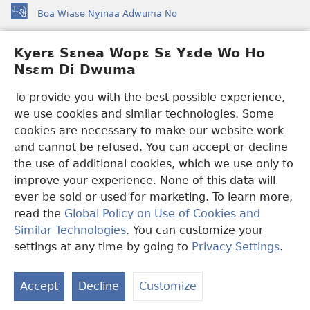
Boa Wiase Nyinaa Adwuma No
(opens
new
window)
Kyerɛ Sɛnea Wopɛ Sɛ Yɛde Wo Ho
Ɔwɛn-Aban INTANƐT SO NHOMAKORABEA™
(opens
Nsɛm Di Dwuma
new
®
JW Hub
window)
(opens
To provide you with the best possible experience,
new
we use cookies and similar technologies. Some
JW Library
App
window)
cookies are necessary to make our website work
Watchtower Library
and cannot be refused. You can accept or decline
the use of additional cookies, which we use only to
improve your experience. None of this data will
ever be sold or used for marketing. To learn more,
read the
Global Policy on Use of Cookies and
Copyright
© 2026 Watch Tower Bible and Tract Society of Pennsylvania.
Similar Technologies
. You can customize your
WƐBSAET NO HO NHYEHYƐE
|
SƐNEA YƐDE WO HO NSƐM DI
DWUMA
|
KYERƐ SƐNEA WOPƐ SƐ YƐDE WO HO NSƐM DI
settings at any time by going to
Privacy Settings
.
S
DWUMA
Ta
Accept
Decline
Customize
of
Co