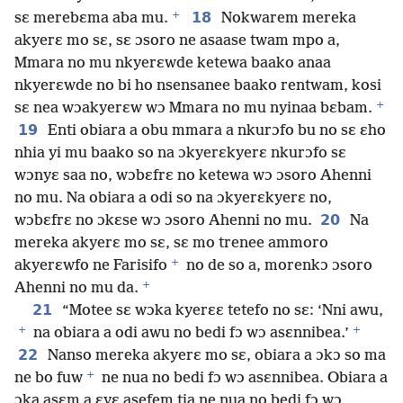
+
18
sɛ merebɛma aba mu.
Nokwarem mereka
akyerɛ mo sɛ, sɛ ɔsoro ne asaase twam mpo a,
Mmara no mu nkyerɛwde ketewa baako anaa
nkyerɛwde no bi ho nsensanee baako rentwam, kosi
+
sɛ nea wɔakyerɛw wɔ Mmara no mu nyinaa bɛbam.
19
Enti obiara a obu mmara a nkurɔfo bu no sɛ ɛho
nhia yi mu baako so na ɔkyerɛkyerɛ nkurɔfo sɛ
wɔnyɛ saa no, wɔbɛfrɛ no ketewa wɔ ɔsoro Ahenni
no mu. Na obiara a odi so na ɔkyerɛkyerɛ no,
20
wɔbɛfrɛ no ɔkɛse wɔ ɔsoro Ahenni no mu.
Na
mereka akyerɛ mo sɛ, sɛ mo trenee ammoro
+
akyerɛwfo ne Farisifo
no de so a, morenkɔ ɔsoro
+
Ahenni no mu da.
21
“Motee sɛ wɔka kyerɛɛ tetefo no sɛ: ‘Nni awu,
+
+
na obiara a odi awu no bedi fɔ wɔ asɛnnibea.’
22
Nanso mereka akyerɛ mo sɛ, obiara a ɔkɔ so ma
+
ne bo fuw
ne nua no bedi fɔ wɔ asɛnnibea. Obiara a
ɔka asɛm a ɛyɛ asefem tia ne nua no bedi fɔ wɔ