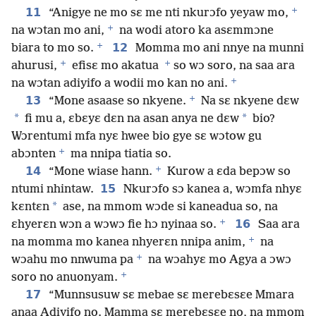
+
11
“Anigye ne mo sɛ me nti nkurɔfo yeyaw mo,
+
na wɔtan mo ani,
na wodi atoro ka asɛmmɔne
+
12
biara to mo so.
Momma mo ani nnye na munni
+
+
ahurusi,
efisɛ mo akatua
so wɔ soro, na saa ara
+
na wɔtan adiyifo a wodii mo kan no ani.
+
13
“Mone asaase so nkyene.
Na sɛ nkyene dɛw
*
*
fi mu a, ɛbɛyɛ dɛn na asan anya ne dɛw
bio?
Wɔrentumi mfa nyɛ hwee bio gye sɛ wɔtow gu
+
abɔnten
ma nnipa tiatia so.
+
14
“Mone wiase hann.
Kurow a ɛda bepɔw so
15
ntumi nhintaw.
Nkurɔfo sɔ kanea a, wɔmfa nhyɛ
*
kɛntɛn
ase, na mmom wɔde si kaneadua so, na
+
16
ɛhyerɛn wɔn a wɔwɔ fie hɔ nyinaa so.
Saa ara
+
na momma mo kanea nhyerɛn nnipa anim,
na
+
wɔahu mo nnwuma pa
na wɔahyɛ mo Agya a ɔwɔ
+
soro no anuonyam.
17
“Munnsusuw sɛ mebae sɛ merebɛsɛe Mmara
anaa Adiyifo no. Mamma sɛ merebɛsɛe no, na mmom