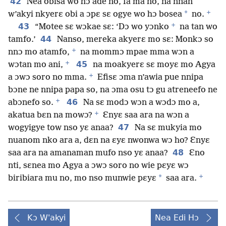
42
Nea obisa wo hɔ ade no, fa ma no, na nnan
+
*
w’akyi nkyerɛ obi a ɔpɛ sɛ ogye wo hɔ bosea
no.
+
43
“Motee sɛ wɔkae sɛ: ‘Dɔ wo yɔnko
na tan wo
44
tamfo.’
Nanso, mereka akyerɛ mo sɛ: Monkɔ so
+
nnɔ mo atamfo,
na mommɔ mpae mma wɔn a
+
45
wɔtan mo ani,
na moakyerɛ sɛ moyɛ mo Agya
+
a ɔwɔ soro no mma.
Efisɛ ɔma n’awia pue nnipa
bɔne ne nnipa papa so, na ɔma osu tɔ gu atreneefo ne
+
46
abɔnefo so.
Na sɛ modɔ wɔn a wɔdɔ mo a,
+
akatua bɛn na mowɔ?
Ɛnyɛ saa ara na wɔn a
47
wogyigye tow nso yɛ anaa?
Na sɛ mukyia mo
nuanom nko ara a, dɛn na ɛyɛ nwonwa wɔ ho? Ɛnyɛ
48
saa ara na amanaman mufo nso yɛ anaa?
Ɛno
nti, sɛnea mo Agya a ɔwɔ soro no wie pɛyɛ wɔ
+
*
biribiara mu no, mo nso munwie pɛyɛ
saa ara.
Kɔ W'akyi
Nea Edi Hɔ