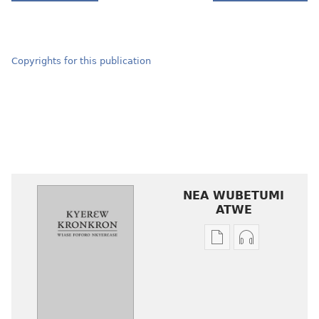
Copyrights for this publication
NEA WUBETUMI
ATWE
Baabi
Baabi
a
a
wubetumi
wubetumi
atwe
atwe
nneɛma
nneɛma