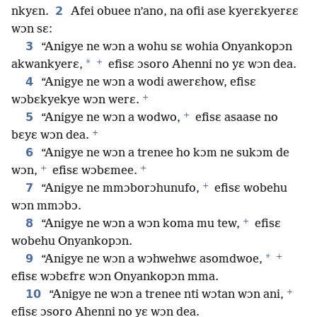
2
nkyɛn.
Afei obuee n’ano, na ofii ase kyerɛkyerɛɛ
wɔn sɛ:
3
“Anigye ne wɔn a wohu sɛ wohia Onyankopɔn
+
*
akwankyerɛ,
efisɛ ɔsoro Ahenni no yɛ wɔn dea.
4
“Anigye ne wɔn a wodi awerɛhow, efisɛ
+
wɔbɛkyekye wɔn werɛ.
+
5
“Anigye ne wɔn a wodwo,
efisɛ asaase no
+
bɛyɛ wɔn dea.
6
“Anigye ne wɔn a trenee ho kɔm ne sukɔm de
+
+
wɔn,
efisɛ wɔbɛmee.
+
7
“Anigye ne mmɔborɔhunufo,
efisɛ wobehu
wɔn mmɔbɔ.
+
8
“Anigye ne wɔn a wɔn koma mu tew,
efisɛ
wobehu Onyankopɔn.
+
9
*
“Anigye ne wɔn a wɔhwehwɛ asomdwoe,
efisɛ wɔbɛfrɛ wɔn Onyankopɔn mma.
+
10
“Anigye ne wɔn a trenee nti wɔtan wɔn ani,
efisɛ ɔsoro Ahenni no yɛ wɔn dea.