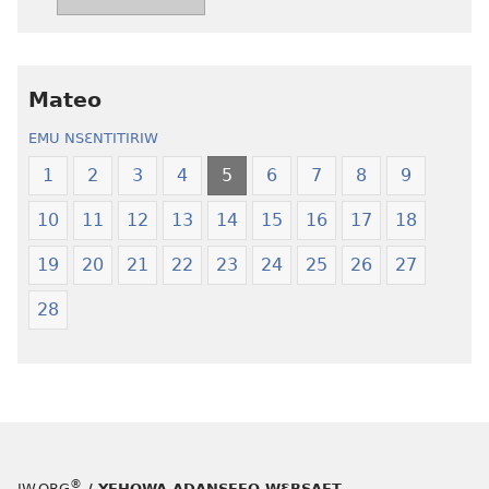
akenkan
abɔ
Kyerɛw
atie
Kronkron​
Kyerɛw
—
Kronkron​
Mateo
Wiase
—
EMU NSƐNTITIRIW
Foforo
Wiase
Nkyerɛase
Foforo
1
2
3
4
5
6
7
8
9
(2021 Nkyerɛase
Nkyerɛase
10
11
12
13
14
15
16
17
18
Foforo)
(2021 Nkyer
Foforo)
19
20
21
22
23
24
25
26
27
28
®
JW.ORG
/ YEHOWA ADANSEFO WƐBSAET