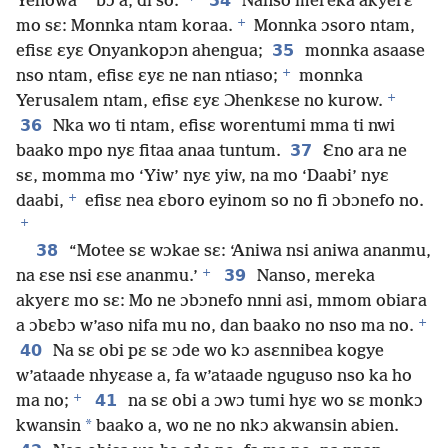
*
34
Yehowa
bɔ a, di so.’
Nanso mereka akyerɛ
+
mo sɛ: Monnka ntam koraa.
Monnka ɔsoro ntam,
35
efisɛ ɛyɛ Onyankopɔn ahengua;
monnka asaase
+
nso ntam, efisɛ ɛyɛ ne nan ntiaso;
monnka
+
Yerusalem ntam, efisɛ ɛyɛ Ɔhenkɛse no kurow.
36
Nka wo ti ntam, efisɛ worentumi mma ti nwi
37
baako mpo nyɛ fitaa anaa tuntum.
Ɛno ara ne
sɛ, momma mo ‘Yiw’ nyɛ yiw, na mo ‘Daabi’ nyɛ
+
daabi,
efisɛ nea ɛboro eyinom so no fi ɔbɔnefo no.
+
38
“Motee sɛ wɔkae sɛ: ‘Aniwa nsi aniwa ananmu,
+
39
na ɛse nsi ɛse ananmu.’
Nanso, mereka
akyerɛ mo sɛ: Mo ne ɔbɔnefo nnni asi, mmom obiara
+
a ɔbɛbɔ w’aso nifa mu no, dan baako no nso ma no.
40
Na sɛ obi pɛ sɛ ɔde wo kɔ asɛnnibea kogye
w’ataade nhyɛase a, fa w’ataade nguguso nso ka ho
+
41
ma no;
na sɛ obi a ɔwɔ tumi hyɛ wo sɛ monkɔ
*
kwansin
baako a, wo ne no nkɔ akwansin abien.