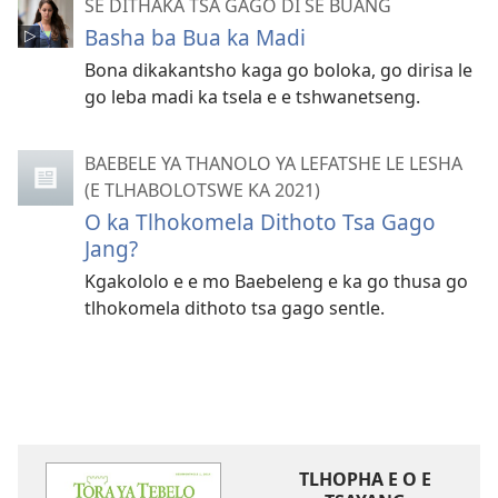
SE DITHAKA TSA GAGO DI SE BUANG
Basha ba Bua ka Madi
Bona dikakantsho kaga go boloka, go dirisa le
go leba madi ka tsela e e tshwanetseng.
BAEBELE YA THANOLO YA LEFATSHE LE LESHA
(E TLHABOLOTSWE KA 2021)
O ka Tlhokomela Dithoto Tsa Gago
Jang?
Kgakololo e e mo Baebeleng e ka go thusa go
tlhokomela dithoto tsa gago sentle.
TLHOPHA E O E