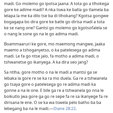
madi. Go molemo go ipotsa jaana: A tota go a tlhokega
gore ke adime madi? A nka tswa ke batla go tlamela ba
lelapa la me ka dilo tse ba di tlhokang? Kgotsa gongwe
bogagapa bo dira gore ke batle go dirisa madi a tota
ke se nang one? Gantsi go molemo go kgotsofalela se
o nang le sone go na le go adima madi.
Boammaaruri ke gore, mo maemong mangwe, jaaka
maemo a tshoganyetso, o ka patelesega go adima
madi. Le fa go ntse jalo, fa motho a adima madi, o
tshwanetse go ikanyega. A ka dira seo jang?
Sa ntlha, gore motho o na le madi a mantsi ga se
lebaka la gore re se ka ra mo duela. Ga re a tshwanela
go tsaya gore o patelesega go re adima madi ka
gonne a na le one. E bile ga re a tshwanela go nna le
boikutlo jwa gore ga go re sepe fa re sa ikanyege fa re
dirisana le ene. O se ka wa tswela pelo batho ba ba
lebegang ba na le madi.—
Diane 28:22
.