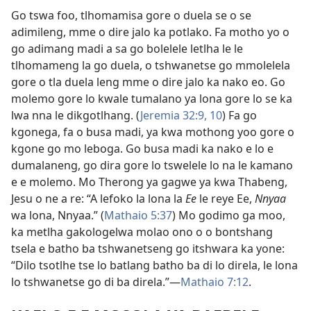
Go tswa foo, tlhomamisa gore o duela se o se
adimileng, mme o dire jalo ka potlako. Fa motho yo o
go adimang madi a sa go bolelele letlha le le
tlhomameng la go duela, o tshwanetse go mmolelela
gore o tla duela leng mme o dire jalo ka nako eo. Go
molemo gore lo kwale tumalano ya lona gore lo se ka
lwa nna le dikgotlhang. (
Jeremia 32:9, 10
) Fa go
kgonega, fa o busa madi, ya kwa mothong yoo gore o
kgone go mo leboga. Go busa madi ka nako e lo e
dumalaneng, go dira gore lo tswelele lo na le kamano
e e molemo. Mo Therong ya gagwe ya kwa Thabeng,
Jesu o ne a re: “A lefoko la lona la
Ee
le reye Ee,
Nnyaa
wa lona, Nnyaa.” (
Mathaio 5:37
) Mo godimo ga moo,
ka metlha gakologelwa molao ono o o bontshang
tsela e batho ba tshwanetseng go itshwara ka yone:
“Dilo tsotlhe tse lo batlang batho ba di lo direla, le lona
lo tshwanetse go di ba direla.”—
Mathaio 7:12
.