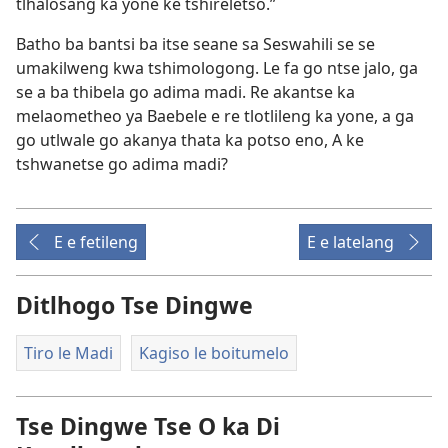
tlhalosang ka yone ke tshireletso.”
Batho ba bantsi ba itse seane sa Seswahili se se
umakilweng kwa tshimologong. Le fa go ntse jalo, ga
se a ba thibela go adima madi. Re akantse ka
melaometheo ya Baebele e re tlotlileng ka yone, a ga
go utlwale go akanya thata ka potso eno, A ke
tshwanetse go adima madi?
E e fetileng
E e latelang
Ditlhogo Tse Dingwe
Tiro le Madi
Kagiso le boitumelo
Tse Dingwe Tse O ka Di