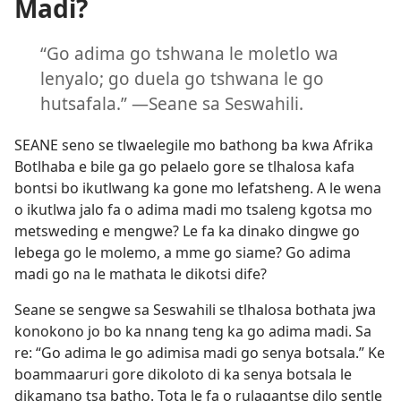
Madi?
“Go adima go tshwana le moletlo wa
lenyalo; go duela go tshwana le go
hutsafala.” —Seane sa Seswahili.
SEANE seno se tlwaelegile mo bathong ba kwa Afrika
Botlhaba e bile ga go pelaelo gore se tlhalosa kafa
bontsi bo ikutlwang ka gone mo lefatsheng. A le wena
o ikutlwa jalo fa o adima madi mo tsaleng kgotsa mo
metsweding e mengwe? Le fa ka dinako dingwe go
lebega go le molemo, a mme go siame? Go adima
madi go na le mathata le dikotsi dife?
Seane se sengwe sa Seswahili se tlhalosa bothata jwa
konokono jo bo ka nnang teng ka go adima madi. Sa
re: “Go adima le go adimisa madi go senya botsala.” Ke
boammaaruri gore dikoloto di ka senya botsala le
dikamano tsa batho. Tota le fa o rulagantse dilo sentle