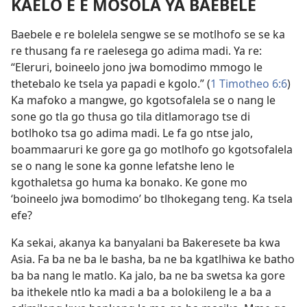
KAELO E E MOSOLA YA BAEBELE
Baebele e re bolelela sengwe se se motlhofo se se ka
re thusang fa re raelesega go adima madi. Ya re:
“Eleruri, boineelo jono jwa bomodimo mmogo le
thetebalo ke tsela ya papadi e kgolo.” (
1 Timotheo 6:6
)
Ka mafoko a mangwe, go kgotsofalela se o nang le
sone go tla go thusa go tila ditlamorago tse di
botlhoko tsa go adima madi. Le fa go ntse jalo,
boammaaruri ke gore ga go motlhofo go kgotsofalela
se o nang le sone ka gonne lefatshe leno le
kgothaletsa go huma ka bonako. Ke gone mo
‘boineelo jwa bomodimo’ bo tlhokegang teng. Ka tsela
efe?
Ka sekai, akanya ka banyalani ba Bakeresete ba kwa
Asia. Fa ba ne ba le basha, ba ne ba kgatlhiwa ke batho
ba ba nang le matlo. Ka jalo, ba ne ba swetsa ka gore
ba ithekele ntlo ka madi a ba a bolokileng le a ba a