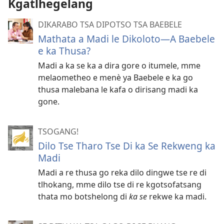
Kgatlhegelang
DIKARABO TSA DIPOTSO TSA BAEBELE
Mathata a Madi le Dikoloto—A Baebele
e ka Thusa?
Madi a ka se ka a dira gore o itumele, mme
melaometheo e menѐ ya Baebele e ka go
thusa malebana le kafa o dirisang madi ka
gone.
TSOGANG!
Dilo Tse Tharo Tse Di ka Se Rekweng ka
Madi
Madi a re thusa go reka dilo dingwe tse re di
tlhokang, mme dilo tse di re kgotsofatsang
thata mo botshelong di
ka se
rekwe ka madi.