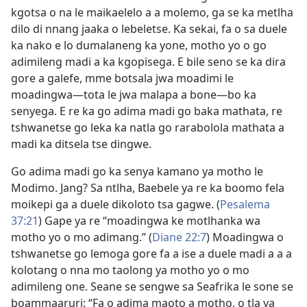
kgotsa o na le maikaelelo a a molemo, ga se ka metlha
dilo di nnang jaaka o lebeletse. Ka sekai, fa o sa duele
ka nako e lo dumalaneng ka yone, motho yo o go
adimileng madi a ka kgopisega. E bile seno se ka dira
gore a galefe, mme botsala jwa moadimi le
moadingwa—tota le jwa malapa a bone—bo ka
senyega. E re ka go adima madi go baka mathata, re
tshwanetse go leka ka natla go rarabolola mathata a
madi ka ditsela tse dingwe.
Go adima madi go ka senya kamano ya motho le
Modimo. Jang? Sa ntlha, Baebele ya re ka boomo fela
moikepi ga a duele dikoloto tsa gagwe. (
Pesalema
37:21
) Gape ya re “moadingwa ke motlhanka wa
motho yo o mo adimang.” (
Diane 22:7
) Moadingwa o
tshwanetse go lemoga gore fa a ise a duele madi a a a
kolotang o nna mo taolong ya motho yo o mo
adimileng one. Seane se sengwe sa Seafrika le sone se
boammaaruri: “Fa o adima maoto a motho, o tla ya