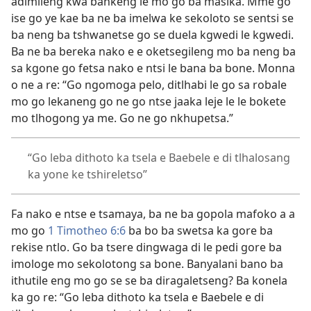
adimileng kwa bankeng le mo go ba masika. Mme go
ise go ye kae ba ne ba imelwa ke sekoloto se sentsi se
ba neng ba tshwanetse go se duela kgwedi le kgwedi.
Ba ne ba bereka nako e e oketsegileng mo ba neng ba
sa kgone go fetsa nako e ntsi le bana ba bone. Monna
o ne a re: “Go ngomoga pelo, ditlhabi le go sa robale
mo go lekaneng go ne go ntse jaaka leje le le bokete
mo tlhogong ya me. Go ne go nkhupetsa.”
“Go leba dithoto ka tsela e Baebele e di tlhalosang
ka yone ke tshireletso”
Fa nako e ntse e tsamaya, ba ne ba gopola mafoko a a
mo go
1 Timotheo 6:6
ba bo ba swetsa ka gore ba
rekise ntlo. Go ba tsere dingwaga di le pedi gore ba
imologe mo sekolotong sa bone. Banyalani bano ba
ithutile eng mo go se se ba diragaletseng? Ba konela
ka go re: “Go leba dithoto ka tsela e Baebele e di