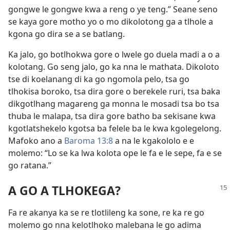
gongwe le gongwe kwa a reng o ye teng.” Seane seno
se kaya gore motho yo o mo dikolotong ga a tlhole a
kgona go dira se a se batlang.
Ka jalo, go botlhokwa gore o lwele go duela madi a o a
kolotang. Go seng jalo, go ka nna le mathata. Dikoloto
tse di koelanang di ka go ngomola pelo, tsa go
tlhokisa boroko, tsa dira gore o berekele ruri, tsa baka
dikgotlhang magareng ga monna le mosadi tsa bo tsa
thuba le malapa, tsa dira gore batho ba sekisane kwa
kgotlatshekelo kgotsa ba felele ba le kwa kgolegelong.
Mafoko ano a
Baroma 13:8
a na le kgakololo e e
molemo: “Lo se ka lwa kolota ope le fa e le sepe, fa e se
go ratana.”
A GO A TLHOKEGA?
Fa re akanya ka se re tlotlileng ka sone, re ka re go
molemo go nna kelotlhoko malebana le go adima