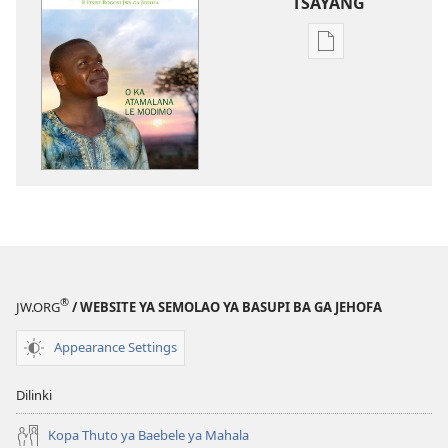
TSAYANG
Ditsela
tsa
go
itseela
dikgatiso
tsa
ileketeroniki
TORA
YA
TEBELO
O
®
JW.ORG
/ WEBSITE YA SEMOLAO YA BASUPI BA GA JEHOFA
ka
Atamalana
Appearance Settings
le
Modimo
Dilinki
Kopa Thuto ya Baebele ya Mahala