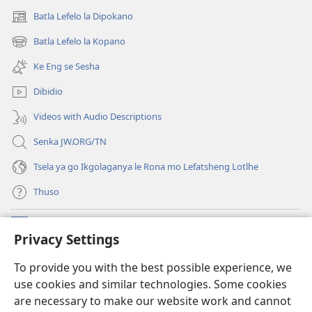
Batla Lefelo la Dipokano
(e
bula
Batla Lefelo la Kopano
(e
tsebe
bula
e
Ke Eng se Sesha
tsebe
nngwe)
e
Dibidio
nngwe)
Videos with Audio Descriptions
Senka JW.ORG/TN
Tsela ya go Ikgolaganya le Rona mo Lefatsheng Lotlhe
Thuso
Meneelo
(e
Privacy Settings
bula
tsebe
LAEBORARI YA MO INTERNET
To provide you with the best possible experience, we
(e
e
use cookies and similar technologies. Some cookies
bula
nngwe)
®
JW Hub
tsebe
are necessary to make our website work and cannot
(e
e