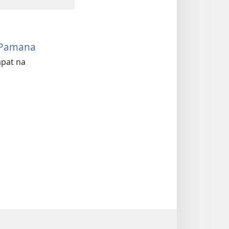
 Pamana
apat na