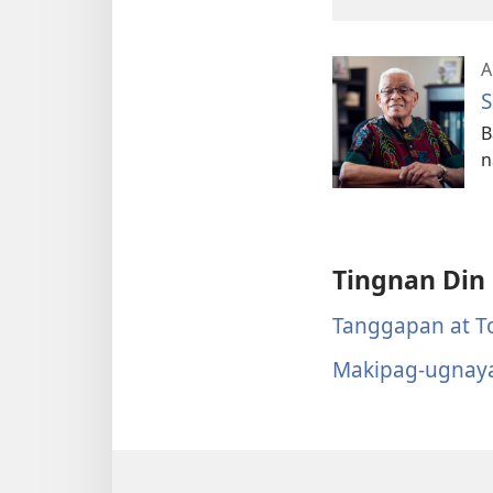
A
S
B
n
Tingnan Din
Tanggapan at T
Makipag-ugnay