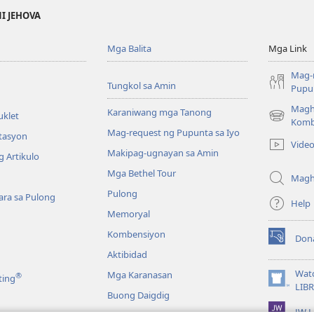
NI JEHOVA
Mga Balita
Mga Link
Mag-
Tungkol sa Amin
Pupun
Magh
Karaniwang mga Tanong
uklet
(may
Komb
Mag-request ng Pupunta sa Iyo
bubukas
itasyon
Vide
na
Makipag-ugnayan sa Amin
 Artikulo
bagong
Mga Bethel Tour
window)
Magh
Pulong
ra sa Pulong
Help
Memoryal
Kombensiyon
Don
(may
Aktibidad
bubukas
na
Wat
Mga Karanasan
®
ting
bagong
(may
LIB
Buong Daigdig
window)
bubukas
JW L
na