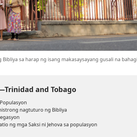
g Bibliya sa harap ng isang makasaysayang gusali na bahag
s—Trinidad and Tobago
Populasyon
istrong nagtuturo ng Bibliya
egasyon
tio ng mga Saksi ni Jehova sa populasyon