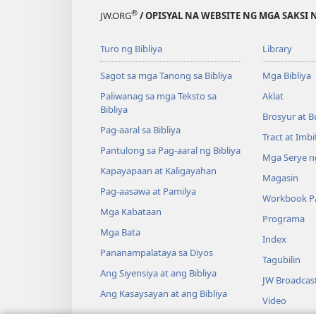
®
JW.ORG
/ OPISYAL NA WEBSITE NG MGA SAKSI 
Turo ng Bibliya
Library
Sagot sa mga Tanong sa Bibliya
Mga Bibliya
Paliwanag sa mga Teksto sa
Aklat
Bibliya
Brosyur at B
Pag-aaral sa Bibliya
Tract at Imb
Pantulong sa Pag-aaral ng Bibliya
Mga Serye ng
Kapayapaan at Kaligayahan
Magasin
Pag-aasawa at Pamilya
Workbook Pa
Mga Kabataan
Programa
Mga Bata
Index
Pananampalataya sa Diyos
Tagubilin
Ang Siyensiya at ang Bibliya
JW Broadcas
Ang Kasaysayan at ang Bibliya
Video