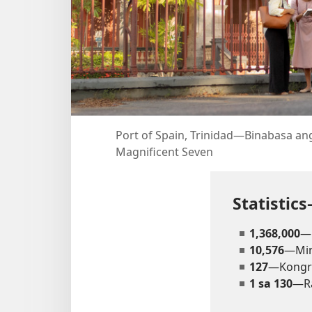
Port of Spain, Trinidad—Binabasa an
Magnificent Seven
Statistic
1,368,000
—
10,576
—Min
127
—Kongr
1 sa 130
—Ra