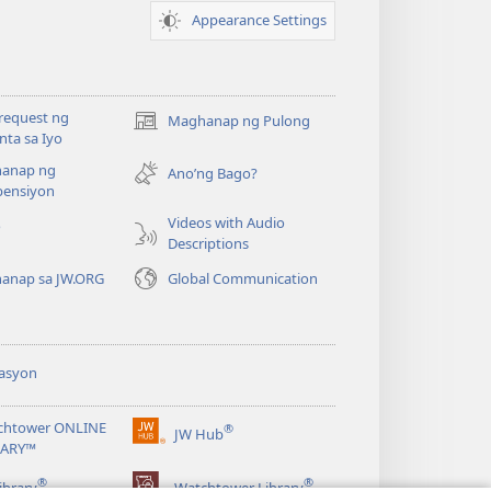
Appearance Settings
request ng
Maghanap ng Pulong
(may
ta sa Iyo
bubukas
anap ng
na
Ano’ng Bago?
ensiyon
bagong
window)
Videos with Audio
o
Descriptions
anap sa JW.ORG
Global Communication
asyon
chtower ONLINE
®
JW Hub
(may
RARY™
bubukas
®
®
na
ibrary
Watchtower Library