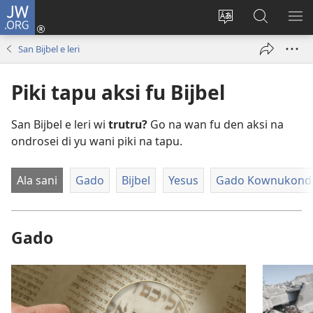
JW.ORG
Log
In
Kenki
Suku
SO
(opent
a
tapu
ME
San Bijbel e leri
nieuw
tongo
JW.ORG
venster)
fu
Piki tapu aksi fu Bijbel
a
site
San Bijbel e leri wi
trutru?
Go na wan fu den aksi na
ondrosei di yu wani piki na tapu.
Ala sani
Gado
Bijbel
Yesus
Gado Kownukond
Gado