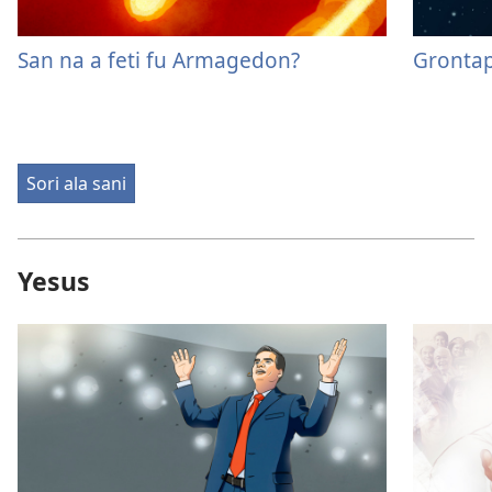
San na a feti fu Armagedon?
Grontapu
Sori ala sani
Yesus