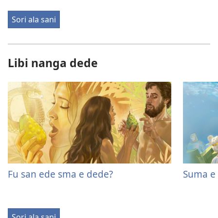
Sori ala sani
Libi nanga dede
Fu san ede sma e dede?
Suma e 
Sori ala sani