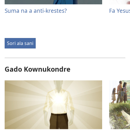
Suma na a anti-krestes?
Fa Yesus
Sori ala sani
Gado Kownukondre