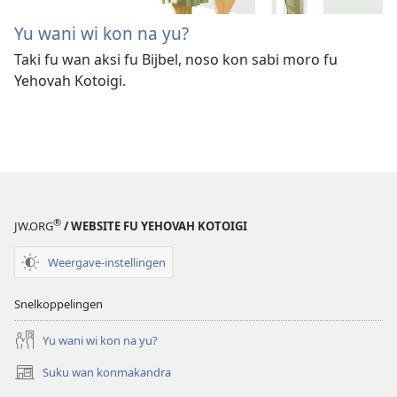
Yu wani wi kon na yu?
Taki fu wan aksi fu Bijbel, noso kon sabi moro fu
Yehovah Kotoigi.
®
JW.ORG
/ WEBSITE FU YEHOVAH KOTOIGI
Weergave-instellingen
Snelkoppelingen
Yu wani wi kon na yu?
Suku wan konmakandra
(opent
nieuw