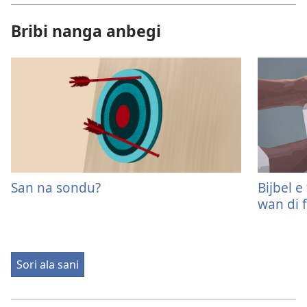
Bribi nanga anbegi
San na sondu?
Bijbel e
wan di f
Sori ala sani