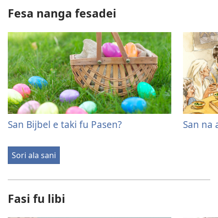
Fesa nanga fesadei
San Bijbel e taki fu Pasen?
San na 
Sori ala sani
Fasi fu libi