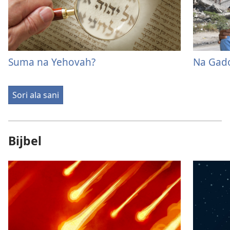
Suma na Yehovah?
Na Gado
Sori ala sani
Bijbel