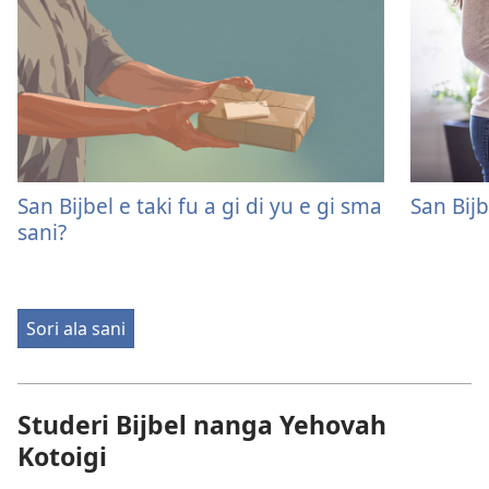
San Bijbel e taki fu a gi di yu e gi sma
San Bijb
sani?
Sori ala sani
Studeri Bijbel nanga Yehovah
Kotoigi