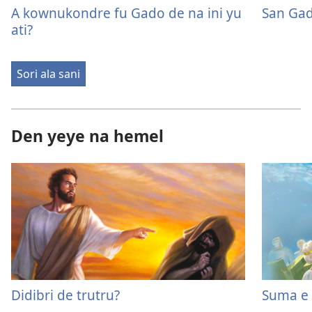
A kownukondre fu Gado de na ini yu
San Ga
ati?
Sori ala sani
Den yeye na hemel
Didibri de trutru?
Suma e 