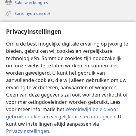
Suku wan kongres
(opent
venster)
nieuw
Sortu nyun sani de?
venster)
Felem
Privacyinstellingen
Video’s met audiodescriptie
Om u de best mogelijke digitale ervaring op jw.org te
Suku
bieden, gebruiken wij cookies en vergelijkbare
technologieën. Sommige cookies zijn noodzakelijk
Bijdrage
(opent
om onze website te laten werken en kunnen niet
nieuw
worden geweigerd. U kunt het gebruik van
venster)
Waktitoren LIBRARY TAPU INTERNET™
aanvullende cookies, die wij alleen gebruiken om uw
(opent
nieuw
ervaring te verbeteren, aanvaarden of weigeren.
®
JW Hub
venster)
Geen van deze gegevens zal ooit worden verkocht of
(opent
nieuw
voor marketingdoeleinden worden gebruikt. Lees
venster)
voor meer informatie het
Wereldwijd beleid voor
gebruik cookies en vergelijkbare technologieën
. U
Copyright
© 2026 Watch Tower Bible and Tract Society of Pennsylvania.
kunt uw instellingen altijd aanpassen via
GEBRUIKSVOORWAARDEN
|
PRIVACY POLICY
|
Privacyinstellingen
.
PRIVACYINSTELLINGEN