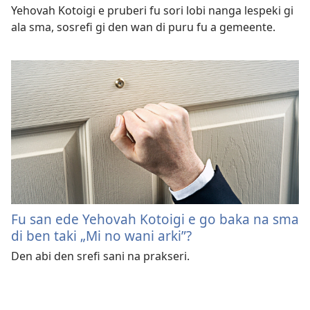
Yehovah Kotoigi e pruberi fu sori lobi nanga lespeki gi
ala sma, sosrefi gi den wan di puru fu a gemeente.
Fu san ede Yehovah Kotoigi e go baka na sma
di ben taki „Mi no wani arki”?
Den abi den srefi sani na prakseri.