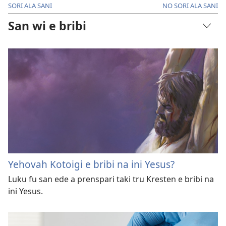
SORI ALA SANI
NO SORI ALA SANI
San wi e bribi
Yehovah Kotoigi e bribi na ini Yesus?
Luku fu san ede a prenspari taki tru Kresten e bribi na
ini Yesus.