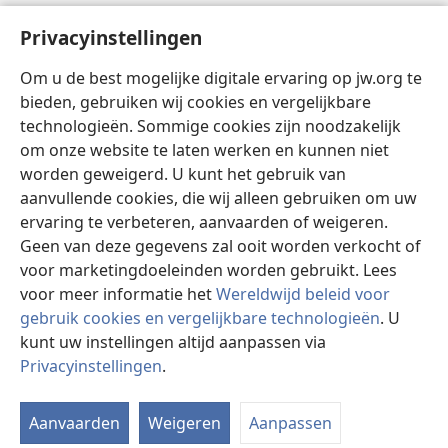
Felem
Privacyinstellingen
Video’s met audiodescriptie
Om u de best mogelijke digitale ervaring op jw.org te
Suku
bieden, gebruiken wij cookies en vergelijkbare
technologieën. Sommige cookies zijn noodzakelijk
Bijdrage
(opent
om onze website te laten werken en kunnen niet
nieuw
worden geweigerd. U kunt het gebruik van
venster)
Waktitoren LIBRARY TAPU INTERNET™
aanvullende cookies, die wij alleen gebruiken om uw
(opent
nieuw
ervaring te verbeteren, aanvaarden of weigeren.
®
JW Hub
venster)
Geen van deze gegevens zal ooit worden verkocht of
(opent
nieuw
voor marketingdoeleinden worden gebruikt. Lees
venster)
voor meer informatie het
Wereldwijd beleid voor
gebruik cookies en vergelijkbare technologieën
. U
Copyright
© 2026 Watch Tower Bible and Tract Society of Pennsylvania.
kunt uw instellingen altijd aanpassen via
GEBRUIKSVOORWAARDEN
|
PRIVACY POLICY
|
Privacyinstellingen
.
PRIVACYINSTELLINGEN
Aanvaarden
Weigeren
Aanpassen