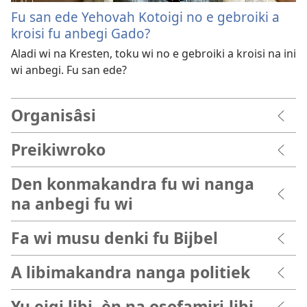
Fu san ede Yehovah Kotoigi no e gebroiki a
kroisi fu anbegi Gado?
Aladi wi na Kresten, toku wi no e gebroiki a kroisi na ini
wi anbegi. Fu san ede?
Organisâsi
Preikiwroko
Den konmakandra fu wi nanga
na anbegi fu wi
Fa wi musu denki fu Bijbel
A libimakandra nanga politiek
Yu eigi libi, èn na osofamiri-libi