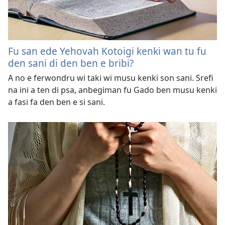
Fu san ede Yehovah Kotoigi kenki wan tu fu
den sani di den ben e bribi?
A no e ferwondru wi taki wi musu kenki son sani. Srefi
na ini a ten di psa, anbegiman fu Gado ben musu kenki
a fasi fa den ben e si sani.