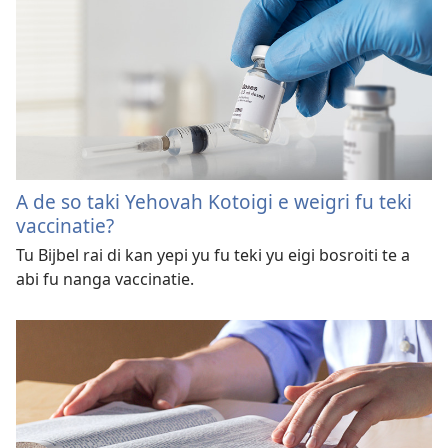
A de so taki Yehovah Kotoigi e weigri fu teki
vaccinatie?
Tu Bijbel rai di kan yepi yu fu teki yu eigi bosroiti te a
abi fu nanga vaccinatie.