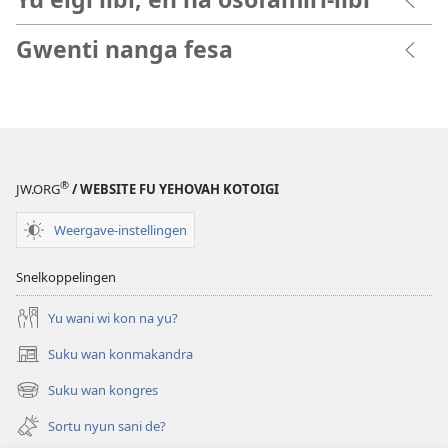
Gwenti nanga fesa
®
JW.ORG
/ WEBSITE FU YEHOVAH KOTOIGI
Weergave-instellingen
Snelkoppelingen
Yu wani wi kon na yu?
Suku wan konmakandra
(opent
nieuw
Suku wan kongres
(opent
venster)
nieuw
Sortu nyun sani de?
venster)