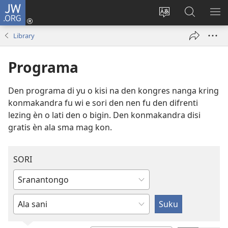
JW.ORG
Log
In
Kenki
Suku
SO
(opent
a
tapu
ME
Library
nieuw
tongo
JW.ORG
venster)
fu
Programa
a
site
Den programa di yu o kisi na den kongres nanga kring
konmakandra fu wi e sori den nen fu den difrenti
lezing èn o lati den o bigin. Den konmakandra disi
gratis èn ala sma mag kon.
SORI
Skrifi
noso
Skrifi
suku
san
wan
yu