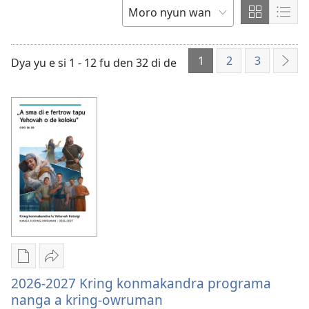
tongo
wani,
Rasterwe
Lijs
SUKU
noso
teki
1
2
3
Dya yu e si 1 - 12 fu den 32 di de
wan
Tra
fu
den
Download
Seni
buku
en
2026-2027 Kring konmakandra programa
noso
gi
nanga a kring-owruman