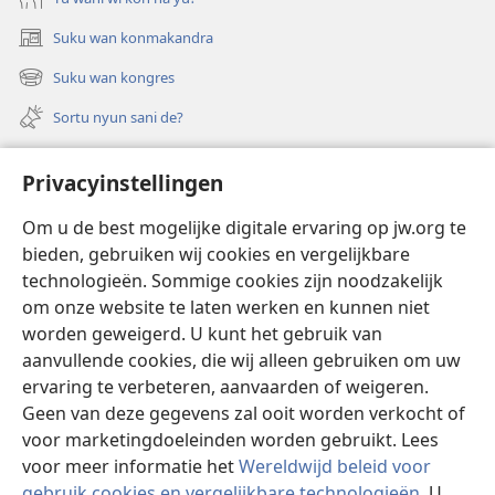
Suku wan konmakandra
(opent
nieuw
Suku wan kongres
(opent
venster)
nieuw
Sortu nyun sani de?
venster)
Felem
Privacyinstellingen
Video’s met audiodescriptie
Om u de best mogelijke digitale ervaring op jw.org te
Suku
bieden, gebruiken wij cookies en vergelijkbare
technologieën. Sommige cookies zijn noodzakelijk
Bijdrage
(opent
om onze website te laten werken en kunnen niet
nieuw
worden geweigerd. U kunt het gebruik van
venster)
Waktitoren LIBRARY TAPU INTERNET™
aanvullende cookies, die wij alleen gebruiken om uw
(opent
nieuw
ervaring te verbeteren, aanvaarden of weigeren.
®
JW Hub
venster)
Geen van deze gegevens zal ooit worden verkocht of
(opent
nieuw
voor marketingdoeleinden worden gebruikt. Lees
venster)
voor meer informatie het
Wereldwijd beleid voor
gebruik cookies en vergelijkbare technologieën
. U