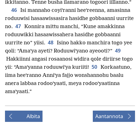
ikkitanno. Tenne busha ilamarano togoori iillanno.”
46
Isi mannaho coyiꞌranni heeꞌreenna, amasinna
roduuwisi hasaawissasira hasidhe gobbaanni uurrite
47
no.
Konnira mittu manchi, “Kune amakkinna
roduuwikki hasaawissahera hasidhe gobbaanni
48
uurrite no” yiisi.
Isino hakko manchira togo yee
49
qoli: “Amaꞌya ayeti? Roduuwiꞌyano ayeooti?”
Hakkiinni angasi rosaanosi widira qole diriirse togo
50
yii: “Amaꞌyanna roduuwiꞌya kuriiti!
Korkaatuno,
iima heeꞌranno Anniꞌya fajjo wonshannohu baalu
anera labbaa rodooꞌyaati, meya rodooꞌyaatinna
amaꞌyaati.”
Albita
Aantannota