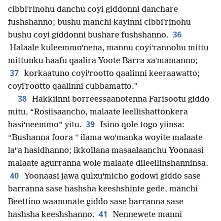
cibbiꞌrinohu danchu coyi giddonni danchare
fushshanno; bushu manchi kayinni cibbiꞌrinohu
36
bushu coyi giddonni bushare fushshanno.
Halaale kuleemmoꞌnena, mannu coyiꞌrannohu mittu
mittunku haafu qaalira Yoote Barra xaꞌmamanno;
37
korkaatuno coyiꞌrootto qaalinni keeraawatto;
coyiꞌrootto qaalinni cubbamatto.”
38
Hakkiinni borreessaanotenna Farisootu giddo
mitu, “Rosiisaancho, malaate leellishattonkera
39
hasiꞌneemmo” yitu.
Isino qole togo yiinsa:
*
“Bushanna foora
ilama woꞌmanka woyite malaate
laꞌꞌa hasidhanno; ikkollana masaalaanchu Yoonaasi
malaate agurranna wole malaate dileellinshanninsa.
40
Yoonaasi jawa qulxuꞌmicho godowi giddo sase
barranna sase hashsha keeshshinte gede, manchi
Beettino waammate giddo sase barranna sase
41
hashsha keeshshanno.
Nennewete manni