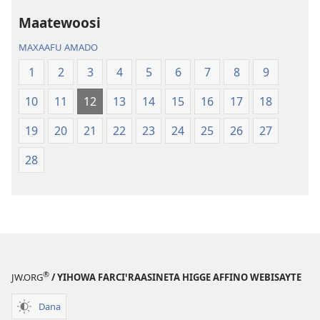
(2013 Ittime)
(2013 Ittime)
Maatewoosi
MAXAAFU AMADO
1
2
3
4
5
6
7
8
9
10
11
12
13
14
15
16
17
18
19
20
21
22
23
24
25
26
27
28
®
JW.ORG
/ YIHOWA FARCIꞌRAASINETA HIGGE AFFINO WEBISAYTE
Dana