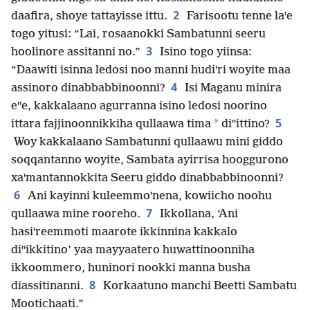
2
daafira, shoye tattayisse ittu.
Farisootu tenne laꞌe
togo yitusi: “Lai, rosaanokki Sambatunni seeru
3
hoolinore assitanni no.”
Isino togo yiinsa:
“Daawiti isinna ledosi noo manni hudiꞌri woyite maa
4
assinoro dinabbabbinoonni?
Isi Maganu minira
eꞌꞌe, kakkalaano agurranna isino ledosi noorino
5
*
ittara fajjinoonnikkiha qullaawa tima
diꞌꞌittino?
Woy kakkalaano Sambatunni qullaawu mini giddo
soqqantanno woyite, Sambata ayirrisa hooggurono
xaꞌmantannokkita Seeru giddo dinabbabbinoonni?
6
Ani kayinni kuleemmoꞌnena, kowiicho noohu
7
qullaawa mine rooreho.
Ikkollana, ‘Ani
hasiꞌreemmoti maarote ikkinnina kakkalo
diꞌꞌikkitino’ yaa mayyaatero huwattinoonniha
ikkoommero, huninori nookki manna busha
8
diassitinanni.
Korkaatuno manchi Beetti Sambatu
Mootichaati.”