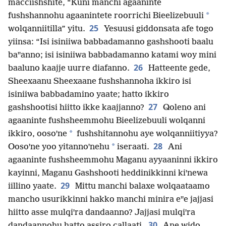
macciishshite, “Kuni manchi agaaninte
*
fushshannohu agaanintete roorrichi Bieelizebuuli
25
wolqanniitilla” yitu.
Yesuusi giddonsata afe togo
yiinsa: “Isi isiniiwa babbadamanno gashshooti baalu
baꞌꞌanno; isi isiniiwa babbadamanno katami woy mini
26
baaluno kaajje uurre diafanno.
Hatteente gede,
Sheexaanu Sheexaane fushshannoha ikkiro isi
isiniiwa babbadamino yaate; hatto ikkiro
27
gashshootisi hiitto ikke kaajjanno?
Qoleno ani
agaaninte fushsheemmohu Bieelizebuuli wolqanni
*
ikkiro, oosoꞌne
fushshitannohu aye wolqanniitiyya?
28
*
Oosoꞌne yoo yitannoꞌnehu
iseraati.
Ani
agaaninte fushsheemmohu Maganu ayyaaninni ikkiro
kayinni, Maganu Gashshooti heddinikkinni kiꞌnewa
29
iillino yaate.
Mittu manchi balaxe wolqaataamo
mancho usurikkinni hakko manchi minira eꞌꞌe jajjasi
hiitto asse mulqiꞌra dandaanno? Jajjasi mulqiꞌra
30
dandaannohu hatto assiro callaati.
Ane wido