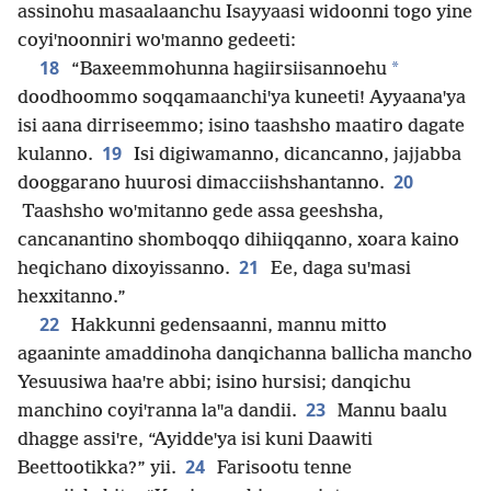
assinohu masaalaanchu Isayyaasi widoonni togo yine
coyiꞌnoonniri woꞌmanno gedeeti:
18
*
“Baxeemmohunna hagiirsiisannoehu
doodhoommo soqqamaanchiꞌya kuneeti! Ayyaanaꞌya
isi aana dirriseemmo; isino taashsho maatiro dagate
19
kulanno.
Isi digiwamanno, dicancanno, jajjabba
20
dooggarano huurosi dimacciishshantanno.
Taashsho woꞌmitanno gede assa geeshsha,
cancanantino shomboqqo dihiiqqanno, xoara kaino
21
heqichano dixoyissanno.
Ee, daga suꞌmasi
hexxitanno.”
22
Hakkunni gedensaanni, mannu mitto
agaaninte amaddinoha danqichanna ballicha mancho
Yesuusiwa haaꞌre abbi; isino hursisi; danqichu
23
manchino coyiꞌranna laꞌꞌa dandii.
Mannu baalu
dhagge assiꞌre, “Ayiddeꞌya isi kuni Daawiti
24
Beettootikka?” yii.
Farisootu tenne