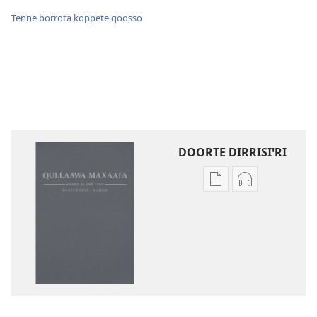
Tenne borrota koppete qoosso
DOORTE DIRRISIꞌRI
Borro
Qaddaꞌnoonn
dirrisiꞌnanni
dirrisiꞌnanni
doogga
doogga
Qullaawa
Qullaawa
Maxaafa
Maxaafa
Haaro
Haaro
Alame
Alame
Tiro
Tiro