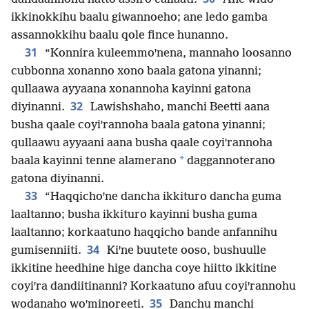
ikkinokkihu baalu giwannoeho; ane ledo gamba
assannokkihu baalu qole fince hunanno.
31
“Konnira kuleemmoꞌnena, mannaho loosanno
cubbonna xonanno xono baala gatona yinanni;
qullaawa ayyaana xonannoha kayinni gatona
32
diyinanni.
Lawishshaho, manchi Beetti aana
busha qaale coyiꞌrannoha baala gatona yinanni;
qullaawu ayyaani aana busha qaale coyiꞌrannoha
*
baala kayinni tenne alamerano
daggannoterano
gatona diyinanni.
33
“Haqqichoꞌne dancha ikkituro dancha guma
laaltanno; busha ikkituro kayinni busha guma
laaltanno; korkaatuno haqqicho bande anfannihu
34
gumisenniiti.
Kiꞌne buutete ooso, bushuulle
ikkitine heedhine hige dancha coye hiitto ikkitine
coyiꞌra dandiitinanni? Korkaatuno afuu coyiꞌrannohu
35
wodanaho woꞌminoreeti.
Danchu manchi