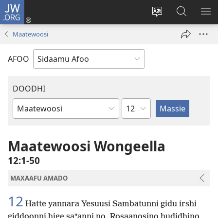
JW.ORG
Ei
(opens
Webisayitete
JW.ORG
DO
new
afoo
Aana
LEE
Maatewoosi
window)
soorri
Hasiꞌri
AFOO
DOODHI
Chapter
Maxaafu
Suꞌma
Maatewoosi Wongeella
12:1-50
MAXAAFU AMADO
12
Hatte yannara Yesuusi Sambatunni gidu irshi
giddoonni hige saꞌꞌanni no. Rosaanosino hudidhino