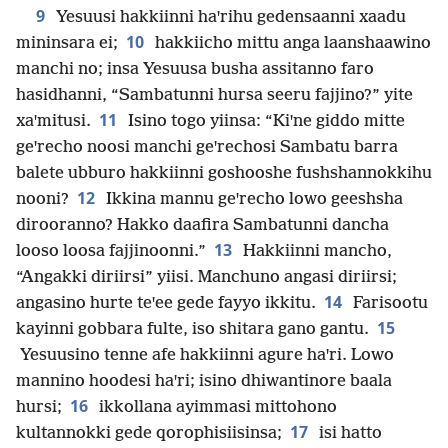
9
Yesuusi hakkiinni haꞌrihu gedensaanni xaadu
10
mininsara ei;
hakkiicho mittu anga laanshaawino
manchi no; insa Yesuusa busha assitanno faro
hasidhanni, “Sambatunni hursa seeru fajjino?” yite
11
xaꞌmitusi.
Isino togo yiinsa: “Kiꞌne giddo mitte
geꞌrecho noosi manchi geꞌrechosi Sambatu barra
balete ubburo hakkiinni goshooshe fushshannokkihu
12
nooni?
Ikkina mannu geꞌrecho lowo geeshsha
dirooranno? Hakko daafira Sambatunni dancha
13
looso loosa fajjinoonni.”
Hakkiinni mancho,
“Angakki diriirsi” yiisi. Manchuno angasi diriirsi;
14
angasino hurte teꞌee gede fayyo ikkitu.
Farisootu
15
kayinni gobbara fulte, iso shitara gano gantu.
Yesuusino tenne afe hakkiinni agure haꞌri. Lowo
mannino hoodesi haꞌri; isino dhiwantinore baala
16
hursi;
ikkollana ayimmasi mittohono
17
kultannokki gede qorophisiisinsa;
isi hatto