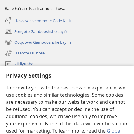
Rahe Faꞌnate Kaaꞌlitanno Linkuwa
Hasaawinseemmohe Gede Kuꞌli
Songote Gambooshshe Layiꞌri
(opens
new
Qoqqowu Gambooshshe Layiꞌri
(opens
window)
new
Haarote Fulinore
window)
Viidiyubba
Privacy Settings
Hasiꞌri
To provide you with the best possible experience, we
Fushsho
(opens
use cookies and similar technologies. Some cookies
new
are necessary to make our website work and cannot
window)
Agarooshshu Shaeta INTERNEETETE LAYBIRERE
be refused. You can accept or decline the use of
(opens
new
additional cookies, which we use only to improve
®
JW Hub
window)
(opens
your experience. None of this data will ever be sold or
new
used for marketing. To learn more, read the
Global
window)