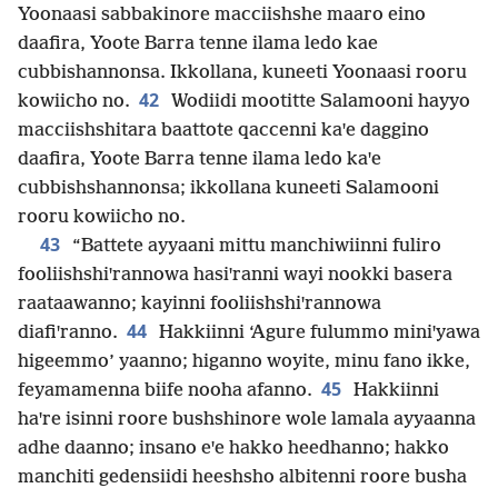
Yoonaasi sabbakinore macciishshe maaro eino
daafira, Yoote Barra tenne ilama ledo kae
cubbishannonsa. Ikkollana, kuneeti Yoonaasi rooru
42
kowiicho no.
Wodiidi mootitte Salamooni hayyo
macciishshitara baattote qaccenni kaꞌe daggino
daafira, Yoote Barra tenne ilama ledo kaꞌe
cubbishshannonsa; ikkollana kuneeti Salamooni
rooru kowiicho no.
43
“Battete ayyaani mittu manchiwiinni fuliro
fooliishshiꞌrannowa hasiꞌranni wayi nookki basera
raataawanno; kayinni fooliishshiꞌrannowa
44
diafiꞌranno.
Hakkiinni ‘Agure fulummo miniꞌyawa
higeemmo’ yaanno; higanno woyite, minu fano ikke,
45
feyamamenna biife nooha afanno.
Hakkiinni
haꞌre isinni roore bushshinore wole lamala ayyaanna
adhe daanno; insano eꞌe hakko heedhanno; hakko
manchiti gedensiidi heeshsho albitenni roore busha