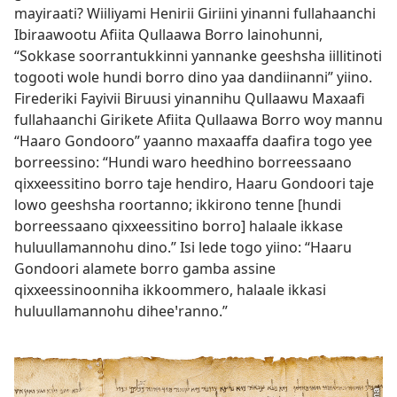
mayiraati? Wiiliyami Henirii Giriini yinanni fullahaanchi
Ibiraawootu Afiita Qullaawa Borro lainohunni,
“Sokkase soorrantukkinni yannanke geeshsha iillitinoti
togooti wole hundi borro dino yaa dandiinanni” yiino.
Firederiki Fayivii Biruusi yinannihu Qullaawu Maxaafi
fullahaanchi Girikete Afiita Qullaawa Borro woy mannu
“Haaro Gondooro” yaanno maxaaffa daafira togo yee
borreessino: “Hundi waro heedhino borreessaano
qixxeessitino borro taje hendiro, Haaru Gondoori taje
lowo geeshsha roortanno; ikkirono tenne [hundi
borreessaano qixxeessitino borro] halaale ikkase
huluullamannohu dino.” Isi lede togo yiino: “Haaru
Gondoori alamete borro gamba assine
qixxeessinoonniha ikkoommero, halaale ikkasi
huluullamannohu diheeꞌranno.”