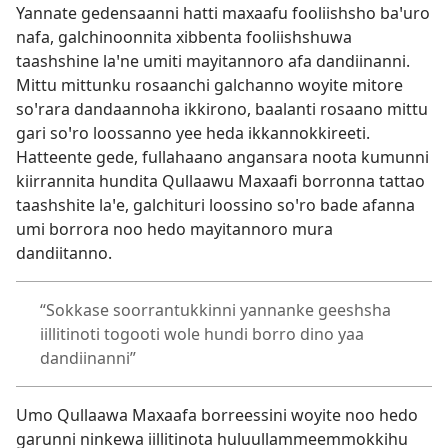
Yannate gedensaanni hatti maxaafu fooliishsho baꞌuro
nafa, galchinoonnita xibbenta fooliishshuwa
taashshine laꞌne umiti mayitannoro afa dandiinanni.
Mittu mittunku rosaanchi galchanno woyite mitore
soꞌrara dandaannoha ikkirono, baalanti rosaano mittu
gari soꞌro loossanno yee heda ikkannokkireeti.
Hatteente gede, fullahaano angansara noota kumunni
kiirrannita hundita Qullaawu Maxaafi borronna tattao
taashshite laꞌe, galchituri loossino soꞌro bade afanna
umi borrora noo hedo mayitannoro mura
dandiitanno.
“Sokkase soorrantukkinni yannanke geeshsha
iillitinoti togooti wole hundi borro dino yaa
dandiinanni”
Umo Qullaawa Maxaafa borreessini woyite noo hedo
garunni ninkewa iillitinota huluullammeemmokkihu