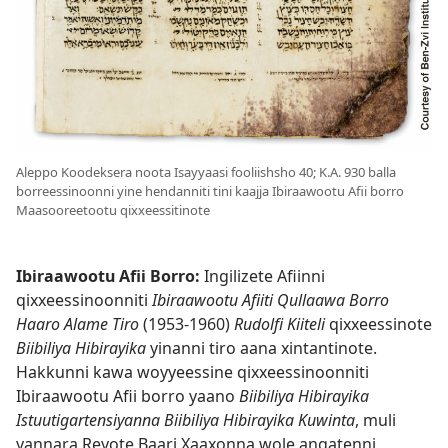
Aleppo Koodeksera noota Isayyaasi
fooliishsho 40
; K.A. 930 balla
borreessinoonni yine hendanniti tini kaajja Ibiraawootu Afii borro
Maasooreetootu qixxeessitinote
Ibiraawootu Afii Borro:
Ingilizete Afiinni
qixxeessinoonniti
Ibiraawootu Afiiti Qullaawa Borro
Haaro Alame Tiro
(1953-1960)
Rudolfi Kiiteli
qixxeessinote
Biibiliya Hibirayika
yinanni tiro aana xintantinote.
Hakkunni kawa woyyeessine qixxeessinoonniti
Ibiraawootu Afii borro yaano
Biibiliya Hibirayika
Istuutigartensiyanna Biibiliya Hibirayika Kuwinta
, muli
yannara Reyote Baari Xaaxonna wole angatenni