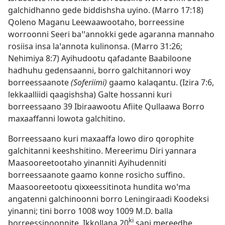
galchidhanno gede biddishsha uyino. (
Marro 17:18
)
Qoleno Maganu Leewaawootaho, borreessine
worroonni Seeri baꞌꞌannokki gede agaranna mannaho
rosiisa insa laꞌannota kulinonsa. (
Marro 31:26;
Nehimiya 8:7
) Ayihudootu qafadante Baabiloone
hadhuhu gedensaanni, borro galchitannori woy
borreessaanote
(Soferiimi)
gaamo kalaqantu. (
Izira 7:6
,
lekkaalliidi qaagishsha) Galte hossanni kuri
borreessaano 39 Ibiraawootu Afiite Qullaawa Borro
maxaaffanni lowota galchitino.
Borreessaano kuri maxaaffa lowo diro qorophite
galchitanni keeshshitino. Mereerimu Diri yannara
Maasooreetootaho yinanniti Ayihudenniti
borreessaanote gaamo konne rosicho suffino.
Maasooreetootu qixxeessitinota hundita woꞌma
angatenni galchinoonni borro Leningiraadi Koodeksi
yinanni; tini borro 1008 woy 1009 M.D. balla
ki
borreessinoonnite. Ikkollana 20
sani mereedhe