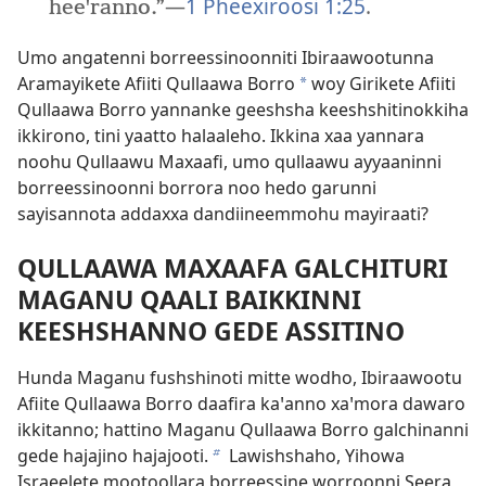
—
1 Pheexiroosi 1:25
.
heeꞌranno.”
Umo angatenni borreessinoonniti Ibiraawootunna
Aramayikete Afiiti Qullaawa Borro
woy Girikete Afiiti
a
Qullaawa Borro yannanke geeshsha keeshshitinokkiha
ikkirono, tini yaatto halaaleho. Ikkina xaa yannara
noohu Qullaawu Maxaafi, umo qullaawu ayyaaninni
borreessinoonni borrora noo hedo garunni
sayisannota addaxxa dandiineemmohu mayiraati?
QULLAAWA MAXAAFA GALCHITURI
MAGANU QAALI BAIKKINNI
KEESHSHANNO GEDE ASSITINO
Hunda Maganu fushshinoti mitte wodho, Ibiraawootu
Afiite Qullaawa Borro daafira kaꞌanno xaꞌmora dawaro
ikkitanno; hattino Maganu Qullaawa Borro galchinanni
gede hajajino hajajooti.
Lawishshaho, Yihowa
b
Israeelete mootoollara borreessine worroonni Seera