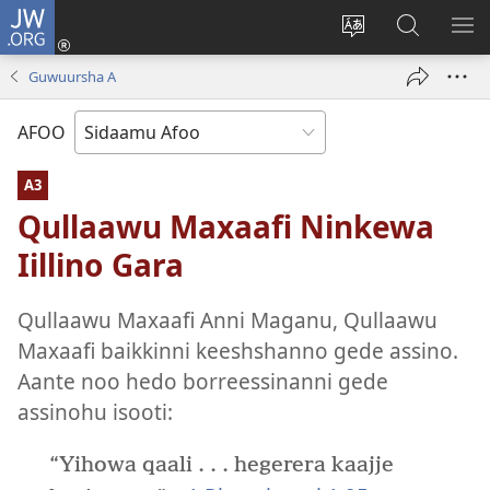
JW.ORG
Ei
(opens
Webisayitete
JW.ORG
DO
new
afoo
Aana
LEE
Guwuursha A
window)
soorri
Hasiꞌri
AFOO
A3
Qullaawu Maxaafi Ninkewa
Iillino Gara
Qullaawu Maxaafi Anni Maganu, Qullaawu
Maxaafi baikkinni keeshshanno gede assino.
Aante noo hedo borreessinanni gede
assinohu isooti:
“Yihowa qaali . . . hegerera kaajje