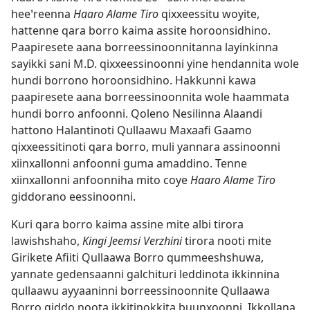
heeꞌreenna
Haaro Alame Tiro
qixxeessitu woyite,
hattenne qara borro kaima assite horoonsidhino.
Paapiresete aana borreessinoonnitanna layinkinna
sayikki sani M.D. qixxeessinoonni yine hendannita wole
hundi borrono horoonsidhino. Hakkunni kawa
paapiresete aana borreessinoonnita wole haammata
hundi borro anfoonni. Qoleno Nesilinna Alaandi
hattono Halantinoti Qullaawu Maxaafi Gaamo
qixxeessitinoti qara borro, muli yannara assinoonni
xiinxallonni anfoonni guma amaddino. Tenne
xiinxallonni anfoonniha mito coye
Haaro Alame Tiro
giddorano eessinoonni.
Kuri qara borro kaima assine mite albi tirora
lawishshaho,
Kingi Jeemsi Verzhini
tirora nooti mite
Girikete Afiiti Qullaawa Borro qummeeshshuwa,
yannate gedensaanni galchituri leddinota ikkinnina
qullaawu ayyaaninni borreessinoonnite Qullaawa
Borro giddo noota ikkitinokkita buunxoonni. Ikkollana