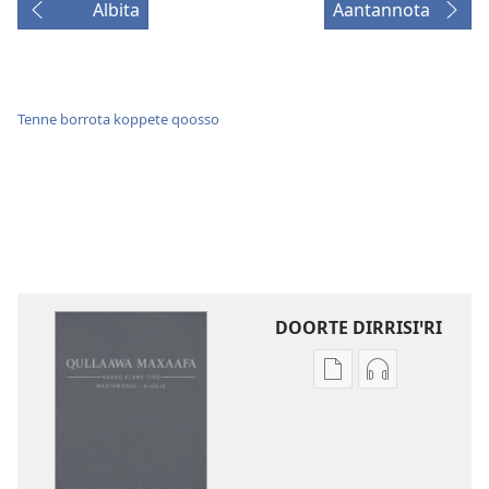
Albita
Aantannota
Tenne borrota koppete qoosso
DOORTE DIRRISIꞌRI
Borro
Qaddaꞌnoonn
dirrisiꞌnanni
dirrisiꞌnanni
doogga
doogga
Qullaawa
Qullaawa
Maxaafa
Maxaafa