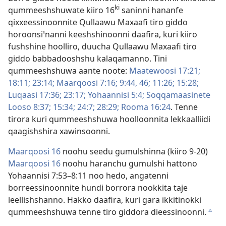
ki
qummeeshshuwate kiiro 16
saninni hananfe
qixxeessinoonnite Qullaawu Maxaafi tiro giddo
horoonsiꞌnanni keeshshinoonni daafira, kuri kiiro
fushshine hoolliro, duucha Qullaawu Maxaafi tiro
giddo babbadooshshu kalaqamanno. Tini
qummeeshshuwa aante noote:
Maatewoosi 17:21;
18:11;
23:14;
Maarqoosi 7:16;
9:44,
46;
11:26;
15:28;
Luqaasi 17:36;
23:17;
Yohaannisi 5:4;
Soqqamaasinete
Looso 8:37;
15:34;
24:7;
28:29;
Rooma 16:24
. Tenne
tirora kuri qummeeshshuwa hoolloonnita lekkaalliidi
qaagishshira xawinsoonni.
Maarqoosi 16
noohu seedu gumulshinna (kiiro 9-20)
Maarqoosi 16
noohu haranchu gumulshi hattono
Yohaannisi 7:53–8:11 noo hedo, angatenni
borreessinoonnite hundi borrora nookkita taje
leellishshanno. Hakko daafira, kuri gara ikkitinokki
qummeeshshuwa tenne tiro giddora dieessinoonni.
c