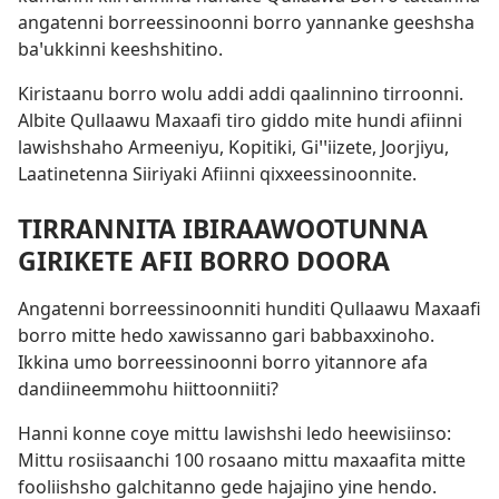
angatenni borreessinoonni borro yannanke geeshsha
baꞌukkinni keeshshitino.
Kiristaanu borro wolu addi addi qaalinnino tirroonni.
Albite Qullaawu Maxaafi tiro giddo mite hundi afiinni
lawishshaho Armeeniyu, Kopitiki, Giꞌꞌiizete, Joorjiyu,
Laatinetenna Siiriyaki Afiinni qixxeessinoonnite.
TIRRANNITA IBIRAAWOOTUNNA
GIRIKETE AFII BORRO DOORA
Angatenni borreessinoonniti hunditi Qullaawu Maxaafi
borro mitte hedo xawissanno gari babbaxxinoho.
Ikkina umo borreessinoonni borro yitannore afa
dandiineemmohu hiittoonniiti?
Hanni konne coye mittu lawishshi ledo heewisiinso:
Mittu rosiisaanchi 100 rosaano mittu maxaafita mitte
fooliishsho galchitanno gede hajajino yine hendo.