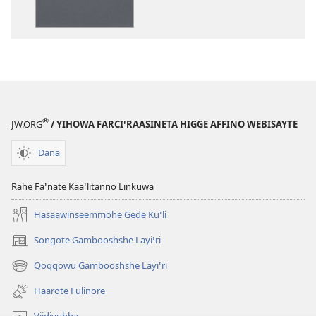
Haaro
Haaro
Alame
Alame
Tiro
Tiro
(2013 Ittime)
(2013 Ittime)
®
JW.ORG
/ YIHOWA FARCIꞌRAASINETA HIGGE AFFINO WEBISAYTE
Dana
Rahe Faꞌnate Kaaꞌlitanno Linkuwa
Hasaawinseemmohe Gede Kuꞌli
Songote Gambooshshe Layiꞌri
(opens
new
Qoqqowu Gambooshshe Layiꞌri
(opens
window)
new
Haarote Fulinore
window)