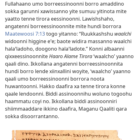
Fullahaano umo borreessinoonni borro amaddino
sokka garunni xawissanno yite sumuu yitinota mite
yaatto tenne tirora eessinoonni. Lawishshaho,
angatenni borreessinoonnite mite hundi borrora
Maatewoosi 7:13
togo yitanno: “Ruukkashshu
waalchi
widoonni higgine eꞌe; baote widira massanno waalchi
halaꞌladoho, doogono halaꞌladote.” Konni albaanni
qixxeessinoonnite
Haaro Alame Tirora
‘waalcho’ yaanno
qaali dino. Ikkollana angatenni borreessinoonnita
hundi borro lende xiinxallini woyite, ‘waalcho’ yaanno
qaali umo borreessinoonni borrora noota
huwantoonni. Hakko daafira xa tenne tirora konne
qaale lendoonni. Biddi assinoonnihu woluno togoohu
haammatu coyi no. Ikkollana biddi assinoonniri
shiimmaaddare ikkino daafira, Maganu Qaaliti qara
sokka disoorrantanno.