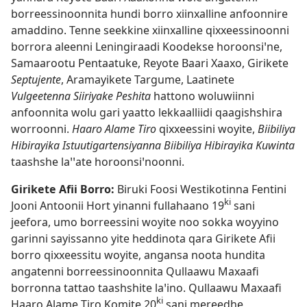
borreessinoonnita hundi borro xiinxalline anfoonnire
amaddino. Tenne seekkine xiinxalline qixxeessinoonni
borrora aleenni Leningiraadi Koodekse horoonsiꞌne,
Samaarootu Pentaatuke, Reyote Baari Xaaxo, Girikete
Septujente
, Aramayikete Targume, Laatinete
Vulgeetenna Siiriyake Peshita
hattono woluwiinni
anfoonnita wolu gari yaatto lekkaalliidi qaagishshira
worroonni.
Haaro Alame Tiro
qixxeessini woyite,
Biibiliya
Hibirayika Istuutigartensiyanna Biibiliya Hibirayika Kuwinta
taashshe laꞌꞌate horoonsiꞌnoonni.
Girikete Afii Borro:
Biruki Foosi Westikotinna Fentini
ki
Jooni Antoonii Hort yinanni fullahaano 19
sani
jeefora, umo borreessini woyite noo sokka woyyino
garinni sayissanno yite heddinota qara Girikete Afii
borro qixxeessitu woyite, angansa noota hundita
angatenni borreessinoonnita Qullaawu Maxaafi
borronna tattao taashshite laꞌino. Qullaawu Maxaafi
ki
Haaro Alame Tiro Komite 20
sani mereedhe