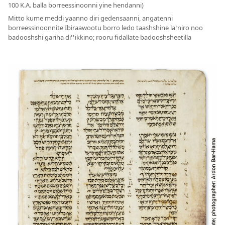
100 K.A. balla borreessinoonni yine hendanni)
Mitto kume meddi yaanno diri gedensaanni, angatenni
borreessinoonnite Ibiraawootu borro ledo taashshine laꞌniro noo
badooshshi gariha diꞌꞌikkino; rooru fidallate badooshsheetilla