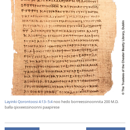
Layinki Qorontoosi 4:13–5:4
noo hedo borreessinoonnita 200 M.D.
balla qixxeessinoonni paapirese