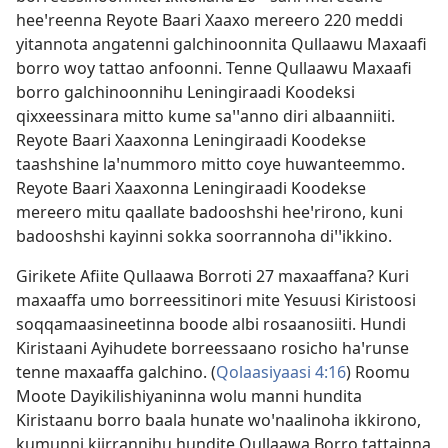
heeꞌreenna Reyote Baari Xaaxo mereero 220 meddi
yitannota angatenni galchinoonnita Qullaawu Maxaafi
borro woy tattao anfoonni. Tenne Qullaawu Maxaafi
borro galchinoonnihu Leningiraadi Koodeksi
qixxeessinara mitto kume saꞌꞌanno diri albaanniiti.
Reyote Baari Xaaxonna Leningiraadi Koodekse
taashshine laꞌnummoro mitto coye huwanteemmo.
Reyote Baari Xaaxonna Leningiraadi Koodekse
mereero mitu qaallate badooshshi heeꞌrirono, kuni
badooshshi kayinni sokka soorrannoha diꞌꞌikkino.
Girikete Afiite Qullaawa Borroti 27 maxaaffana? Kuri
maxaaffa umo borreessitinori mite Yesuusi Kiristoosi
soqqamaasineetinna boode albi rosaanosiiti. Hundi
Kiristaani Ayihudete borreessaano rosicho haꞌrunse
tenne maxaaffa galchino. (
Qolaasiyaasi 4:16
) Roomu
Moote Dayikilishiyaninna wolu manni hundita
Kiristaanu borro baala hunate woꞌnaalinoha ikkirono,
kumunni kiirrannihu hundite Qullaawa Borro tattainna