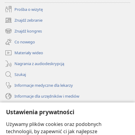
Prośba o wizytę
Znajdź zebranie
(opens
new
Znajdź kongres
(opens
window)
new
Co nowego
window)
Materiały wideo
Nagrania z audiodeskrypcją
Szukaj
Informacje medyczne dla lekarzy
Informacje dla urzędników i mediów
Pomoc
Ustawienia prywatności
Darowizny
Używamy plików cookies oraz podobnych
(opens
new
technologii, by zapewnić ci jak najlepsze