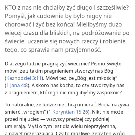
KTO z nas nie chciałby żyć długo i szczęśliwie?
Pomyśl, jak cudownie by było nigdy nie
chorować i żyć bez końca! Mielibyśmy dużo
więcej czasu dla bliskich, na podróżowanie po
świecie, uczenie się nowych rzeczy i robienie
tego, co sprawia nam przyjemność.
Dlaczego ludzie pragną żyć wiecznie? Pismo Święte
mówi, że z takim pragnieniem stworzył nas Bóg
(
Kaznodziei 3:11
). Mówi też, że „Bóg jest miłością”
(
1 Jana 4:8
). A skoro nas kocha, to czy stworzyłby nas
z pragnieniem, którego nie moglibyśmy zaspokoić?
To naturalne, że ludzie nie chcą umierać. Biblia nazywa
śmierć „wrogiem” (
1 Koryntian 15:26
). Nikt nie może
przed nią uciec — wszyscy prędzej czy później
umierają. Myśl o tym jest dla wielu nieprzyjemna,
a nawet przerażająca. Czy to możliwe, żeby ten wróg