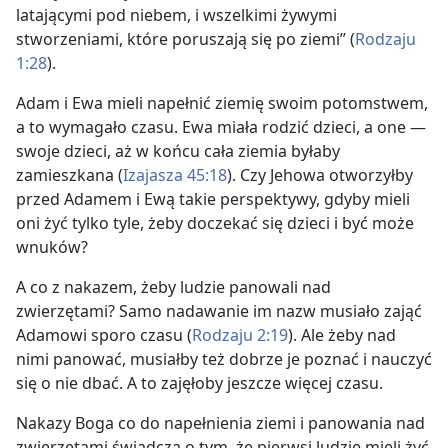
latającymi pod niebem, i wszelkimi żywymi
stworzeniami, które poruszają się po ziemi” (
Rodzaju
1:28
).
Adam i Ewa mieli napełnić ziemię swoim potomstwem,
a to wymagało czasu. Ewa miała rodzić dzieci, a one —
swoje dzieci, aż w końcu cała ziemia byłaby
zamieszkana (
Izajasza 45:18
). Czy Jehowa otworzyłby
przed Adamem i Ewą takie perspektywy, gdyby mieli
oni żyć tylko tyle, żeby doczekać się dzieci i być może
wnuków?
A co z nakazem, żeby ludzie panowali nad
zwierzętami? Samo nadawanie im nazw musiało zająć
Adamowi sporo czasu (
Rodzaju 2:19
). Ale żeby nad
nimi panować, musiałby też dobrze je poznać i nauczyć
się o nie dbać. A to zajęłoby jeszcze więcej czasu.
Nakazy Boga co do napełnienia ziemi i panowania nad
zwierzętami świadczą o tym, że pierwsi ludzie mieli żyć