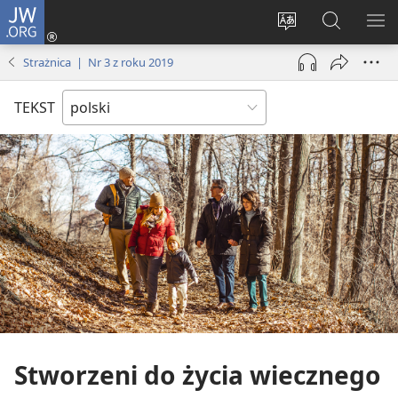
JW.ORG
Logowanie
(opens
Wybór
Szukaj
PO
new
języka
na
ME
Strażnica | Nr 3 z roku 2019
window)
JW.ORG
TEKST
Stworzeni do życia wiecznego