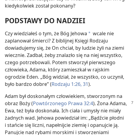
kiedykolwiek został pokonany?
PODSTAWY DO NADZIEI
Czy wiedziałeś o tym, że Bóg Jehowa
wcale nie
a
zaplanował śmierci? Z biblijnej Księgi Rodzaju
dowiadujemy się, że On chciał, by ludzie żyli na ziemi
wiecznie. Zadbał, żeby znalazło się na niej wszystko,
czego potrzebowali. Potem stworzył pierwszego
człowieka, Adama, który zamieszkał w rajskim
ogrodzie Eden. „Bóg widział, że wszystko, co uczynił,
było bardzo dobre” (
Rodzaju 1:26,
31
).
Adam był doskonałym człowiekiem, stworzonym na
obraz Boży (
Powtórzonego Prawa 32:4
).
Żona Adama,
Ewa, też była doskonała. Ich ciała i umysły nie miały
żadnych wad. Jehowa powiedział im: „Bądźcie płodni
i stańcie się liczni, napełnijcie ziemię i opanujcie ją.
Panujcie nad rybami morskimi i stworzeniami