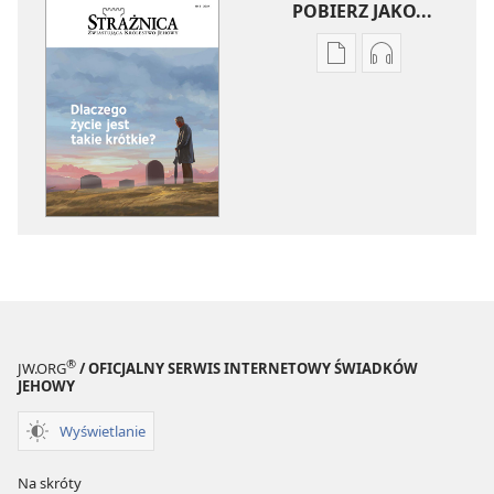
POBIERZ JAKO...
Ustawienia
Ustawienia
pobierania
pobierania
publikacji
nagrań
elektronicznych
audio
STRAŻNICA
STRAŻNICA
Dlaczego
Dlaczego
życie
życie
jest
jest
takie
takie
krótkie?
krótkie?
®
JW.ORG
/ OFICJALNY SERWIS INTERNETOWY ŚWIADKÓW
JEHOWY
Wyświetlanie
Na skróty