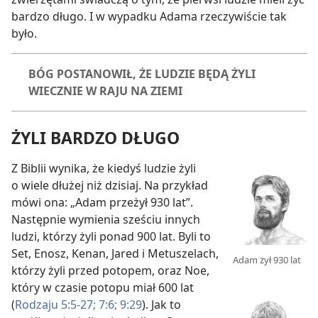
bardzo długo. I w wypadku Adama rzeczywiście tak
było.
BÓG POSTANOWIŁ, ŻE LUDZIE BĘDĄ ŻYLI
WIECZNIE W RAJU NA ZIEMI
ŻYLI BARDZO DŁUGO
Z Biblii wynika, że kiedyś ludzie żyli
o wiele dłużej niż dzisiaj. Na przykład
mówi ona: „Adam przeżył 930 lat”.
Następnie wymienia sześciu innych
ludzi, którzy żyli ponad 900 lat. Byli to
Set, Enosz, Kenan, Jared i Metuszelach,
Adam żył 930 lat
którzy żyli przed potopem, oraz Noe,
który w czasie potopu miał 600 lat
(
Rodzaju 5:5-27;
7:6;
9:29
). Jak to