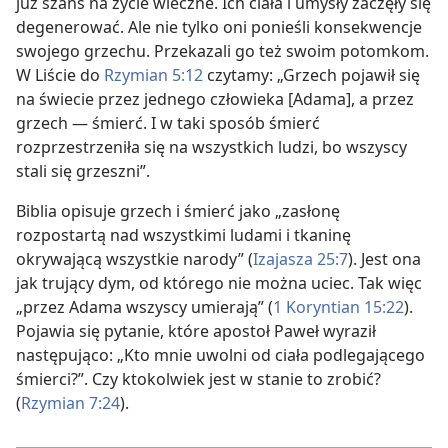
już szans na życie wieczne. Ich ciała i umysły zaczęły się
degenerować. Ale nie tylko oni ponieśli konsekwencje
swojego grzechu. Przekazali go też swoim potomkom.
W Liście do
Rzymian 5:12
czytamy: „Grzech pojawił się
na świecie przez jednego człowieka [Adama], a przez
grzech — śmierć. I w taki sposób śmierć
rozprzestrzeniła się na wszystkich ludzi, bo wszyscy
stali się grzeszni”.
Biblia opisuje grzech i śmierć jako „zasłonę
rozpostartą nad wszystkimi ludami i tkaninę
okrywającą wszystkie narody” (
Izajasza 25:7
). Jest ona
jak trujący dym, od którego nie można uciec. Tak więc
„przez Adama wszyscy umierają” (
1 Koryntian 15:22
).
Pojawia się pytanie, które apostoł Paweł wyraził
następująco: „Kto mnie uwolni od ciała podlegającego
śmierci?”. Czy ktokolwiek jest w stanie to zrobić?
(
Rzymian 7:24
).