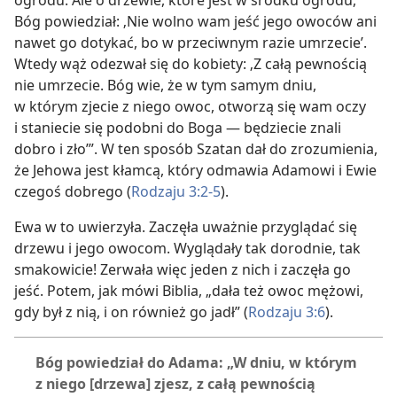
Bóg powiedział: ‚Nie wolno wam jeść jego owoców ani
nawet go dotykać, bo w przeciwnym razie umrzecie’.
Wtedy wąż odezwał się do kobiety: ‚Z całą pewnością
nie umrzecie. Bóg wie, że w tym samym dniu,
w którym zjecie z niego owoc, otworzą się wam oczy
i staniecie się podobni do Boga — będziecie znali
dobro i zło’”. W ten sposób Szatan dał do zrozumienia,
że Jehowa jest kłamcą, który odmawia Adamowi i Ewie
czegoś dobrego (
Rodzaju 3:2-5
).
Ewa w to uwierzyła. Zaczęła uważnie przyglądać się
drzewu i jego owocom. Wyglądały tak dorodnie, tak
smakowicie! Zerwała więc jeden z nich i zaczęła go
jeść. Potem, jak mówi Biblia, „dała też owoc mężowi,
gdy był z nią, i on również go jadł” (
Rodzaju 3:6
).
Bóg powiedział do Adama: „W dniu, w którym
z niego [drzewa] zjesz, z całą pewnością