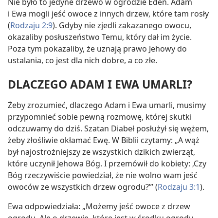
Nie było to jedyne drzewo w ogrodzie Eden. Adam
i Ewa mogli jeść owoce z innych drzew, które tam rosły
(
Rodzaju 2:9
). Gdyby nie zjedli zakazanego owocu,
okazaliby posłuszeństwo Temu, który dał im życie.
Poza tym pokazaliby, że uznają prawo Jehowy do
ustalania, co jest dla nich dobre, a co złe.
DLACZEGO ADAM I EWA UMARLI?
Żeby zrozumieć, dlaczego Adam i Ewa umarli, musimy
przypomnieć sobie pewną rozmowę, której skutki
odczuwamy do dziś. Szatan Diabeł posłużył się wężem,
żeby złośliwie okłamać Ewę. W Biblii czytamy: „A wąż
był najostrożniejszy ze wszystkich dzikich zwierząt,
które uczynił Jehowa Bóg. I przemówił do kobiety: ‚Czy
Bóg rzeczywiście powiedział, że nie wolno wam jeść
owoców ze wszystkich drzew ogrodu?’” (
Rodzaju 3:1
).
Ewa odpowiedziała: „Możemy jeść owoce z drzew
ogrodu. Ale o drzewie, które jest w środku ogrodu,