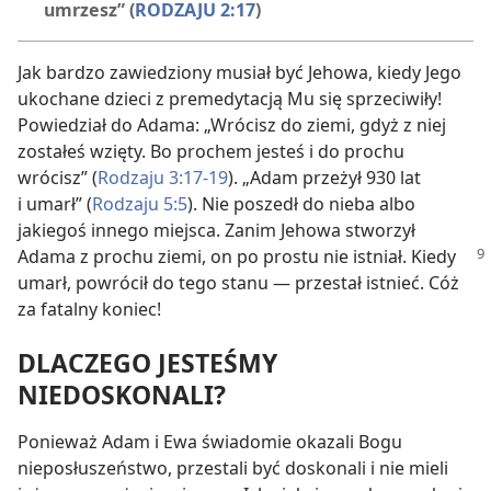
umrzesz” (
RODZAJU 2:17
)
Jak bardzo zawiedziony musiał być Jehowa, kiedy Jego
ukochane dzieci z premedytacją Mu się sprzeciwiły!
Powiedział do Adama: „Wrócisz do ziemi, gdyż z niej
zostałeś wzięty. Bo prochem jesteś i do prochu
wrócisz” (
Rodzaju 3:17-19
). „Adam przeżył 930 lat
i umarł” (
Rodzaju 5:5
). Nie poszedł do nieba albo
jakiegoś innego miejsca. Zanim Jehowa stworzył
Adama z prochu ziemi,
on po prostu nie istniał. Kiedy
umarł, powrócił do tego stanu — przestał istnieć. Cóż
za fatalny koniec!
DLACZEGO JESTEŚMY
NIEDOSKONALI?
Ponieważ Adam i Ewa świadomie okazali Bogu
nieposłuszeństwo, przestali być doskonali i nie mieli