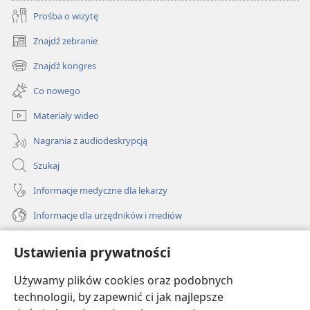
Prośba o wizytę
Znajdź zebranie
(opens
new
Znajdź kongres
(opens
window)
new
Co nowego
window)
Materiały wideo
Nagrania z audiodeskrypcją
Szukaj
Informacje medyczne dla lekarzy
Informacje dla urzędników i mediów
Pomoc
Ustawienia prywatności
Darowizny
Używamy plików cookies oraz podobnych
(opens
new
technologii, by zapewnić ci jak najlepsze
window)