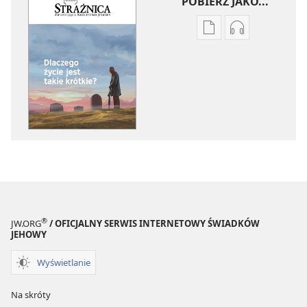
POBIERZ JAKO...
Ustawienia
Ustawienia
pobierania
pobierania
publikacji
nagrań
elektronicznych
audio
STRAŻNICA
STRAŻNICA
Dlaczego
Dlaczego
życie
życie
jest
jest
takie
takie
krótkie?
krótkie?
®
JW.ORG
/ OFICJALNY SERWIS INTERNETOWY ŚWIADKÓW
JEHOWY
Wyświetlanie
Na skróty