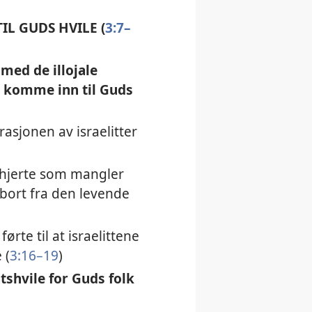
L GUDS HVILE (
3:7–
med de illojale
k komme inn til Guds
asjonen av israelitter
t hjerte som mangler
«bort fra den levende
rte til at israelittene
 (
3:16–19
)
tshvile for Guds folk