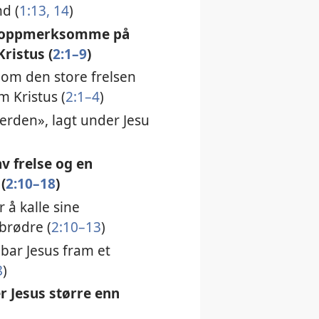
d (
1:13, 14
)
ra oppmerksomme på
ristus (
2:1–9
)
 om den store frelsen
m Kristus (
2:1–4
)
rden», lagt under Jesu
v frelse og en
(
2:10–18
)
 å kalle sine
 brødre (
2:10–13
)
ar Jesus fram et
8
)
r Jesus større enn