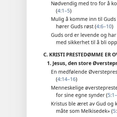
Nødvendig med tro for å ko
(
4:1–5
)
Mulig å komme inn til Guds
hører Guds røst (
4:6–10
)
Guds ord er levende og har
med sikkerhet til å bli oppf
C.
KRISTI PRESTEDØMME ER O
1. Jesus, den store Øverstepr
En medfølende Øverstepres
(
4:14–16
)
Menneskelige øversteprest
for sine egne synder (
5:1
Kristus ble æret av Gud og 
måte som Melkisedek» (
5