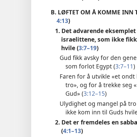
B.
LØFTET OM Å KOMME INN TI
4:13
)
1. Det advarende eksemplet 
israelittene, som ikke fik
hvile (
3:7–19
)
Gud fikk avsky for den gener
som forlot Egypt (
3:7–11
)
Faren for å utvikle «et ond
tro», og for å trekke seg 
Gud» (
3:12–15
)
Ulydighet og mangel på tro fø
ikke kom inn til Guds hvile
2. Det er fremdeles en sabba
(
4:1–13
)