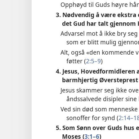
Opphøyd til Guds høyre hån
3. Nødvendig å være ekst
det Gud har talt gjennom K
Advarsel mot å ikke bry seg
som er blitt mulig gjenno
Alt, også «den kommende ve
føtter (
2:5–9
)
4. Jesus, Hovedformidleren a
barmhjertig Øversteprest 
Jesus skammer seg ikke over
åndssalvede disipler sine
Ved sin død som menneske b
sonoffer for synd (
2:14–1
5. Som Sønn over Guds hus e
Moses (
3:1–6
)