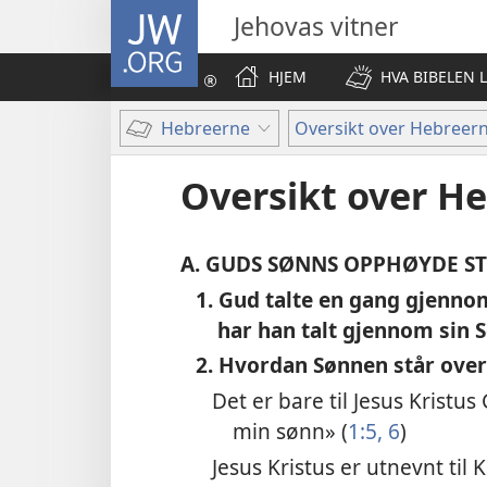
JW.ORG
Jehovas vitner
HJEM
HVA BIBELEN 
Hebreerne
Oversikt over Hebreer
Oversikt over H
A.
GUDS SØNNS OPPHØYDE STI
1. Gud talte en gang gjenno
har han talt gjennom sin S
2. Hvordan Sønnen står over
Det er bare til Jesus Kristus
min sønn» (
1:5, 6
)
Jesus Kristus er utnevnt til