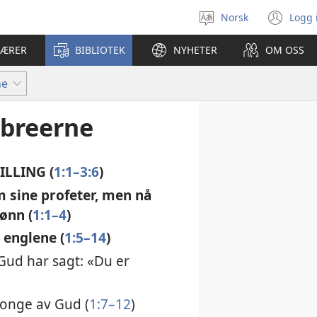
Norsk
Logg 
Velg
(åp
språk
nyt
LÆRER
BIBLIOTEK
NYHETER
OM OSS
vin
ne
ebreerne
LLING (
1:1–3:6
)
m sine profeter, men nå
ønn (
1:1–4
)
 englene (
1:5–14
)
 Gud har sagt: «Du er
 Konge av Gud (
1:7–12
)