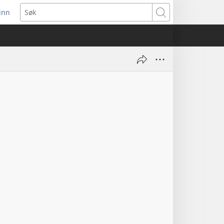
inn
ner
Søk
t
du)