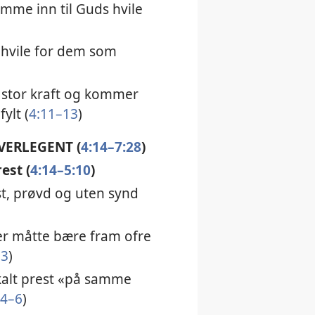
mme inn til Guds hvile
 hvile for dem som
 stor kraft og kommer
ylt (
4:11–13
)
VERLEGENT (
4:14–7:28
)
est (
4:14–5:10
)
t, prøvd og uten synd
er måtte bære fram ofre
–3
)
kalt prest «på samme
:4–6
)