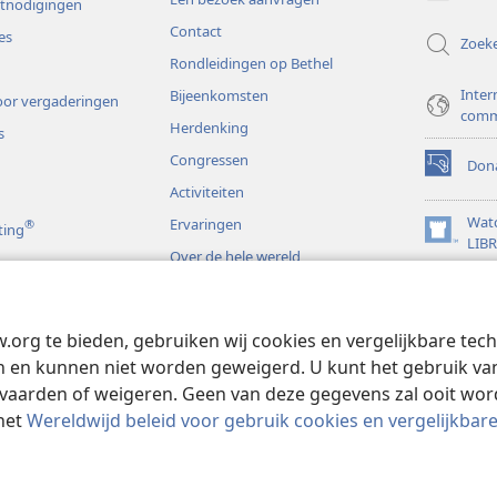
venster)
itnodigingen
Contact
es
Zoek
Rondleidingen op Bethel
Inter
Bijeenkomsten
or vergaderingen
comm
Herdenking
s
Congressen
Dona
(opent
Activiteiten
nieuw
venster)
Wat
Ervaringen
®
ting
(opent
LIB
Over de hele wereld
nieuw
JW L
venster)
s
w.org te bieden, gebruiken wij cookies en vergelijkbare te
rspelen
 en kunnen niet worden geweigerd. U kunt het gebruik van 
vaarden of weigeren. Geen van deze gegevens zal ooit wo
het
Wereldwijd beleid voor gebruik cookies en vergelijkbar
 and Tract Society of Pennsylvania.
GEBRUIKSVOORWAARDEN
|
PRIVAC