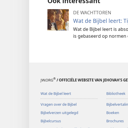
Ook interessant
DE WACHTTOREN
Wat de Bijbel leert: T
Wat de Bijbel leert is ab
is gebaseerd op normen en
®
JW.ORG
/ OFFICIËLE WEBSITE VAN JEHOVAH’S G
Wat de Bijbel leert
Bibliotheek
Vragen over de Bijbel
Bijbelvertal
Bijbelverzen uitgelegd
Boeken
Bijbelcursus
Brochures