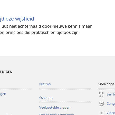
ijdloze wijsheid
soluut niet achterhaald door nieuwe kennis maar
 principes die praktisch en tijdloos zijn.
ETUIGEN
Nieuws
Snelkoppe
ingen
Een 
Over ons
Cong
(opent
Veelgestelde vragen
nieuw
Video
Een bezoek aanvragen