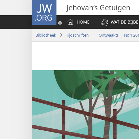
JW.ORG
Jehovah’s Getuigen
HOME
WAT DE BIJBE
Bibliotheek
Tijdschriften
Ontwaakt! | Nr. 1 20