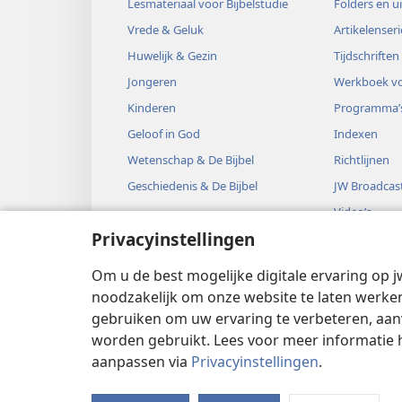
Lesmateriaal voor Bijbelstudie
Folders en u
Vrede & Geluk
Artikelenseri
Huwelijk & Gezin
Tijdschriften
Jongeren
Werkboek vo
Kinderen
Programma’
Geloof in God
Indexen
Wetenschap & De Bijbel
Richtlijnen
Geschiedenis & De Bijbel
JW Broadcas
Video’s
Privacyinstellingen
Muziek
Audiodrama’
Om u de best mogelijke digitale ervaring op j
Bijbelse hoo
noodzakelijk om onze website te laten werken
gebruiken om uw ervaring te verbeteren, aan
worden gebruikt. Lees voor meer informatie 
aanpassen via
Privacyinstellingen
.
Copyright
© 2026 Watch Tower Bible