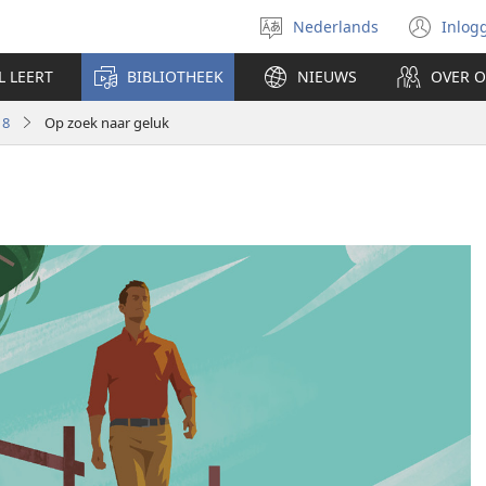
Nederlands
Inlog
Taal
(op
selecteren
nie
L LEERT
BIBLIOTHEEK
NIEUWS
OVER 
ven
18
Op zoek naar geluk