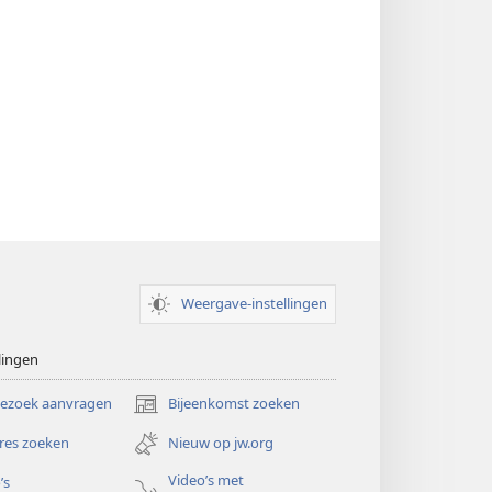
Weergave-instellingen
lingen
bezoek aanvragen
Bijeenkomst zoeken
(opent
nieuw
res zoeken
Nieuw op jw.org
venster)
Video’s met
’s