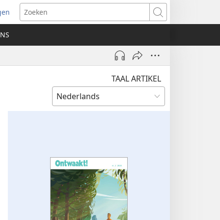
gen
ent
Zoeken
uw
ONS
ster)
TAAL ARTIKEL