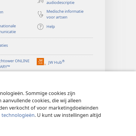
audiodescriptie
Medische informatie
en
voor artsen
nationale
Help
unicatie
ties
chtower ONLINE
®
JW Hub
(opent
RARY™
nieuw
®
venster)
ibrary
Watchtower Library
chnologieën. Sommige cookies zijn
aanvullende cookies, die wij alleen
rden verkocht of voor marketingdoeleinden
e technologieën
. U kunt uw instellingen altijd
YBELEID
|
PRIVACYINSTELLINGEN