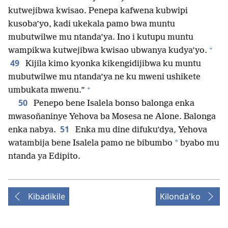
kutwejibwa kwisao. Penepa kafwena kubwipi
kusoba’yo, kadi ukekala pamo bwa muntu
mubutwilwe mu ntanda’ya. Ino i kutupu muntu
+
wampikwa kutwejibwa kwisao ubwanya kudya’yo.
49
Kijila kimo kyonka kikengidijibwa ku muntu
mubutwilwe mu ntanda’ya ne ku mweni ushikete
+
umbukata mwenu.”
50
Penepo bene Isalela bonso balonga enka
mwasoñaninye Yehova ba Mosesa ne Alone. Balonga
51
enka nabya.
Enka mu dine difuku’dya, Yehova
*
watambija bene Isalela pamo ne bibumbo
byabo mu
ntanda ya Edipito.
Kibadikile
Kilonda'ko