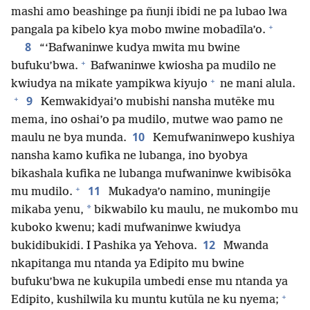
mashi amo beashinge pa ñunji ibidi ne pa lubao lwa
+
pangala pa kibelo kya mobo mwine mobadīla’o.
8
“‘Bafwaninwe kudya mwita mu bwine
+
bufuku’bwa.
Bafwaninwe kwiosha pa mudilo ne
+
kwiudya na mikate yampikwa kiyujo
ne mani alula.
+
9
Kemwakidyai’o mubishi nansha mutēke mu
mema, ino oshai’o pa mudilo, mutwe wao pamo ne
10
maulu ne bya munda.
Kemufwaninwepo kushiya
nansha kamo kufika ne lubanga, ino byobya
bikashala kufika ne lubanga mufwaninwe kwibisōka
+
11
mu mudilo.
Mukadya’o namino, muningije
*
mikaba yenu,
bikwabilo ku maulu, ne mukombo mu
kuboko kwenu; kadi mufwaninwe kwiudya
12
bukidibukidi. I Pashika ya Yehova.
Mwanda
nkapitanga mu ntanda ya Edipito mu bwine
bufuku’bwa ne kukupila umbedi ense mu ntanda ya
+
Edipito, kushilwila ku muntu kutūla ne ku nyema;