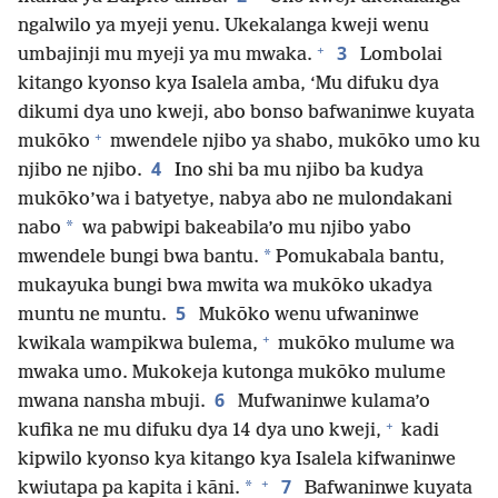
ngalwilo ya myeji yenu. Ukekalanga kweji wenu
+
3
umbajinji mu myeji ya mu mwaka.
Lombolai
kitango kyonso kya Isalela amba, ‘Mu difuku dya
dikumi dya uno kweji, abo bonso bafwaninwe kuyata
+
mukōko
mwendele njibo ya shabo, mukōko umo ku
4
njibo ne njibo.
Ino shi ba mu njibo ba kudya
mukōko’wa i batyetye, nabya abo ne mulondakani
*
nabo
wa pabwipi bakeabila’o mu njibo yabo
*
mwendele bungi bwa bantu.
Pomukabala bantu,
mukayuka bungi bwa mwita wa mukōko ukadya
5
muntu ne muntu.
Mukōko wenu ufwaninwe
+
kwikala wampikwa bulema,
mukōko mulume wa
mwaka umo. Mukokeja kutonga mukōko mulume
6
mwana nansha mbuji.
Mufwaninwe kulama’o
+
kufika ne mu difuku dya 14 dya uno kweji,
kadi
kipwilo kyonso kya kitango kya Isalela kifwaninwe
+
7
*
kwiutapa pa kapita i kāni.
Bafwaninwe kuyata