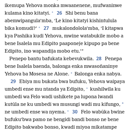
ikemupa Yehova monka mwaanenene, mufwaninwe
+
26
kulama kino kitatyi.
Shi benu bana
abemwipangula’mba, ‘Le kino kitatyi kishintulula
+
27
bika komudi?’
mukalondolola’mba, ‘I kitapwa
kya Pashika kudi Yehova, mwine watabukile mobo a
bene Isalela mu Edipito paaponeje kipupo pa bene
Edipito, ino wapandija mobo etu.’”
28
Penepo bantu bafukata kebevukwila.
Penepa
bene Isalela baenda, balonga enka mwasoñaninye
+
Yehova ba Mosesa ne Alone.
Balonga enka nabya.
29
Ebiya mu bukata bwa bufuku, Yehova waipaya
+
umbedi ense mu ntanda ya Edipito,
kushilwila ku
umbedi wa Felo wadi ushikete pa lupona lwandi
*
kutūla ne ku umbedi wa musungi wadi mu kifungo,
+
30
ne umbedi ense wa nyema.
Felo wabūka bwine
bufuku’bwa pamo ne bengidi bandi bonso ne bene
Edipito bakwabo bonso, kwadi miyoa mikatampe