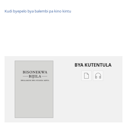
Kudi byepelo bya balembi pa kino kintu
BYA KUTENTULA
Miswelo
Miswelo
ya
ya
mwa
mwa
kutentwila
kutentwila
mabuku
myanda
malembe
ikwetwe
Bisonekwa
ku
Bijila
mawi