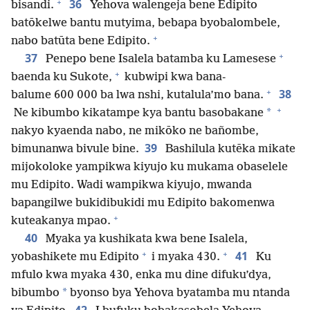
+
36
bisandi.
Yehova walengeja bene Edipito
batōkelwe bantu mutyima, bebapa byobalombele,
+
nabo batūta bene Edipito.
+
37
Penepo bene Isalela batamba ku Lamesese
+
baenda ku Sukote,
kubwipi kwa bana-
+
38
balume 600 000 ba lwa nshi, kutalula’mo bana.
+
*
Ne kibumbo kikatampe kya bantu basobakane
nakyo kyaenda nabo, ne mikōko ne bañombe,
39
bimunanwa bivule bine.
Bashilula kutēka mikate
mijokoloke yampikwa kiyujo ku mukama obaselele
mu Edipito. Wadi wampikwa kiyujo, mwanda
bapangilwe bukidibukidi mu Edipito bakomenwa
+
kuteakanya mpao.
40
Myaka ya kushikata kwa bene Isalela,
+
+
41
yobashikete mu Edipito
i myaka 430.
Ku
mfulo kwa myaka 430, enka mu dine difuku’dya,
*
bibumbo
byonso bya Yehova byatamba mu ntanda