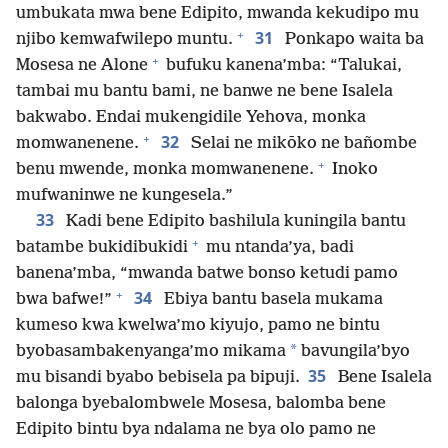
umbukata mwa bene Edipito, mwanda kekudipo mu
+
31
njibo kemwafwilepo muntu.
Ponkapo waita ba
+
Mosesa ne Alone
bufuku kanena’mba: “Talukai,
tambai mu bantu bami, ne banwe ne bene Isalela
bakwabo. Endai mukengidile Yehova, monka
+
32
momwanenene.
Selai ne mikōko ne bañombe
+
benu mwende, monka momwanenene.
Inoko
mufwaninwe ne kungesela.”
33
Kadi bene Edipito bashilula kuningila bantu
+
batambe bukidibukidi
mu ntanda’ya, badi
banena’mba, “mwanda batwe bonso ketudi pamo
+
34
bwa bafwe!”
Ebiya bantu basela mukama
kumeso kwa kwelwa’mo kiyujo, pamo ne bintu
*
byobasambakenyanga’mo mikama
bavungila’byo
35
mu bisandi byabo bebisela pa bipuji.
Bene Isalela
balonga byebalombwele Mosesa, balomba bene
Edipito bintu bya ndalama ne bya olo pamo ne