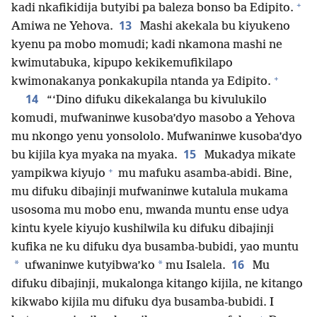
+
kadi nkafikidija butyibi pa baleza bonso ba Edipito.
13
Amiwa ne Yehova.
Mashi akekala bu kiyukeno
kyenu pa mobo momudi; kadi nkamona mashi ne
kwimutabuka, kipupo kekikemufikilapo
+
kwimonakanya ponkakupila ntanda ya Edipito.
14
“‘Dino difuku dikekalanga bu kivulukilo
komudi, mufwaninwe kusoba’dyo masobo a Yehova
mu nkongo yenu yonsololo. Mufwaninwe kusoba’dyo
15
bu kijila kya myaka na myaka.
Mukadya mikate
+
yampikwa kiyujo
mu mafuku asamba-abidi. Bine,
mu difuku dibajinji mufwaninwe kutalula mukama
usosoma mu mobo enu, mwanda muntu ense udya
kintu kyele kiyujo kushilwila ku difuku dibajinji
kufika ne ku difuku dya busamba-bubidi, yao muntu
16
*
*
ufwaninwe kutyibwa’ko
mu Isalela.
Mu
difuku dibajinji, mukalonga kitango kijila, ne kitango
kikwabo kijila mu difuku dya busamba-bubidi. I