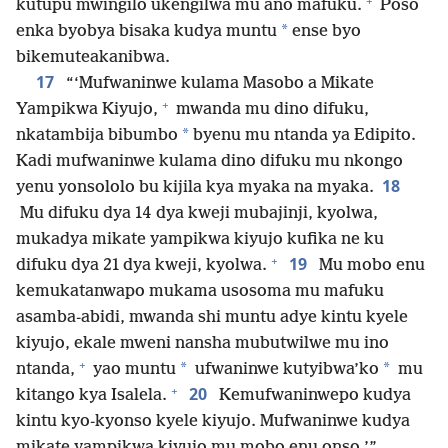
+
kutupu mwingilo ukengilwa mu ano mafuku.
Poso
*
enka byobya bisaka kudya muntu
ense byo
bikemuteakanibwa.
17
“‘Mufwaninwe kulama Masobo a Mikate
+
Yampikwa Kiyujo,
mwanda mu dino difuku,
*
nkatambija bibumbo
byenu mu ntanda ya Edipito.
Kadi mufwaninwe kulama dino difuku mu nkongo
18
yenu yonsololo bu kijila kya myaka na myaka.
Mu difuku dya 14 dya kweji mubajinji, kyolwa,
mukadya mikate yampikwa kiyujo kufika ne ku
+
19
difuku dya 21 dya kweji, kyolwa.
Mu mobo enu
kemukatanwapo mukama usosoma mu mafuku
asamba-abidi, mwanda shi muntu adye kintu kyele
kiyujo, ekale mweni nansha mubutwilwe mu ino
+
*
*
ntanda,
yao muntu
ufwaninwe kutyibwa’ko
mu
+
20
kitango kya Isalela.
Kemufwaninwepo kudya
kintu kyo-kyonso kyele kiyujo. Mufwaninwe kudya
mikate yampikwa kiyujo mu mobo enu onso.’”