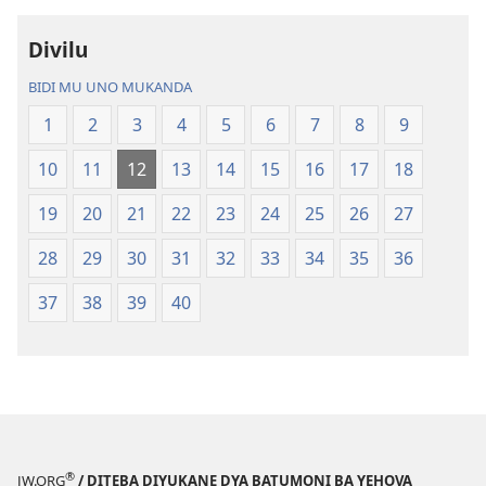
—
Bisonekwa
Divilu
Bwalamuni
Bijila
bwa
—
BIDI MU UNO MUKANDA
Ntanda
Bwalamuni
1
2
3
4
5
6
7
8
9
Mipya
bwa
(Mulupulwe
Ntanda
10
11
12
13
14
15
16
17
18
mu
Mipya
2018)
(Mulupulwe
19
20
21
22
23
24
25
26
27
mu
28
29
30
31
32
33
34
35
36
2018)
37
38
39
40
®
JW.ORG
/ DITEBA DIYUKANE DYA BATUMONI BA YEHOVA