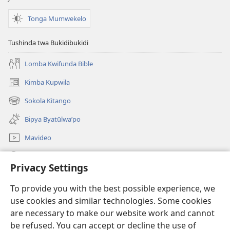
Tonga Mumwekelo
Tushinda twa Bukidibukidi
Lomba Kwifunda Bible
Kimba Kupwila
(opens
new
Sokola Kitango
(opens
window)
new
Bipya Byatūlwa’po
window)
Mavideo
Kukimba
Privacy Settings
Byabuntu
(opens
To provide you with the best possible experience, we
new
use cookies and similar technologies. Some cookies
window)
Watchtower KIBĪKO PA ENTELENETE
are necessary to make our website work and cannot
(opens
be refused. You can accept or decline the use of
new