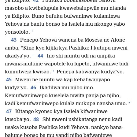
42
ya Edipito.
I bufuku bobakasobela Yehova
masobo a kwibalupula kwawebalupwile mu ntanda
ya Edipito. Buno bufuku bufwaninwe kulaminwa
Yehova na bantu bonso ba Isalela mu nkongo yabo
+
yonsololo.
43
Penepo Yehova wanena ba Mosesa ne Alone
amba, “Kino kyo kijila kya Pashika: I kutupu mweni
+
44
ukadya’yo.
Ino shi muntu udi na umpika
mwana-mulume wapotele ku lupeto, ufwaninwe bidi
+
kumutweja kwisao.
Penepa kabwanya kudya’yo.
45
Mweni ne muntu wa kaji kebabwanyapo
46
kudya’yo.
Ikadilwa mu njibo imo.
Kemufwaninwepo kuselela mwita panja pa njibo,
+
kadi kemufwaninwepo kulala mukupa nansha umo.
47
Kitango kyonso kya Isalela kifwaninwe
48
kusoba’yo.
Shi mweni ushikatanga nenu kadi
usaka kusoba Pashika kudi Yehova, nankyo bana-
balume bonso ba mu yandi njibo bafwaninwe