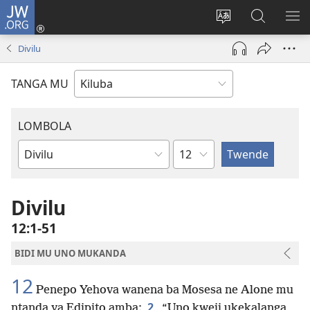
JW.ORG
Twela
(opens
Shinta
Kukimba
LO
new
ludimi
pa
NT
Divilu
window)
lwa
JW.ORG
diteba
TANGA MU
LOMBOLA
Shapita
Mukanda
wa
mu
Divilu
Bible
12:1-51
BIDI MU UNO MUKANDA
12
Penepo Yehova wanena ba Mosesa ne Alone mu
2
ntanda ya Edipito amba:
“Uno kweji ukekalanga