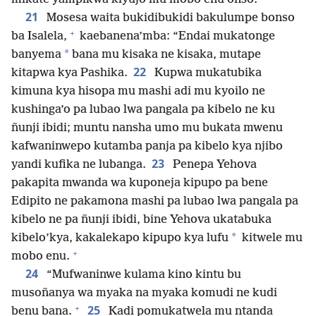
21
Mosesa waita bukidibukidi bakulumpe bonso
+
ba Isalela,
kaebanena’mba: “Endai mukatonge
*
banyema
bana mu kisaka ne kisaka, mutape
22
kitapwa kya Pashika.
Kupwa mukatubika
kimuna kya hisopa mu mashi adi mu kyoilo ne
kushinga’o pa lubao lwa pangala pa kibelo ne ku
ñunji ibidi; muntu nansha umo mu bukata mwenu
kafwaninwepo kutamba panja pa kibelo kya njibo
23
yandi kufika ne lubanga.
Penepa Yehova
pakapita mwanda wa kuponeja kipupo pa bene
Edipito ne pakamona mashi pa lubao lwa pangala pa
kibelo ne pa ñunji ibidi, bine Yehova ukatabuka
*
kibelo’kya, kakalekapo kipupo kya lufu
kitwele mu
+
mobo enu.
24
“Mufwaninwe kulama kino kintu bu
musoñanya wa myaka na myaka komudi ne kudi
+
25
benu bana.
Kadi pomukatwela mu ntanda