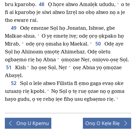
+
48
bru kparobọ.
Ọ họre ahwo Amalẹk ududu,
o te
fi ai kparobọ je siwi ahwo Izrẹl no obọ ahwo nọ a je
tho eware rai.
49
Odẹ emezae Sọl họ Jonatan, Ishvae, gbe
+
Malkae-shua.
O yẹ emetẹ ivẹ; odẹ ọrọ ọkpako họ
+
+
50
Mirab,
odẹ ọrọ ọmaha kọ Maekal.
Odẹ aye
Sọl họ Ahinoam ọmọtẹ Ahimehaz. Odẹ oletu
+
ogbaẹmo riẹ họ Abna
ọmọzae Nẹr, oniọvo-ọsẹ Sọl.
+
+
51
Kish
họ ọsẹ Sọl, Nẹr
ọsẹ Abna yọ ọmọzae
Abayẹl.
52
Sọl o lele ahwo Filistia fi ẹmo gaga evaọ oke
+
uzuazọ riẹ kpobi.
Nọ Sọl ọ tẹ ruẹ ọzae nọ ọ goma
+
hayo gudu, ọ vẹ rehọ iẹe fihọ usu egbaẹmo riẹ.
Onọ U Kpemu
Onọ O Kẹle Riẹ