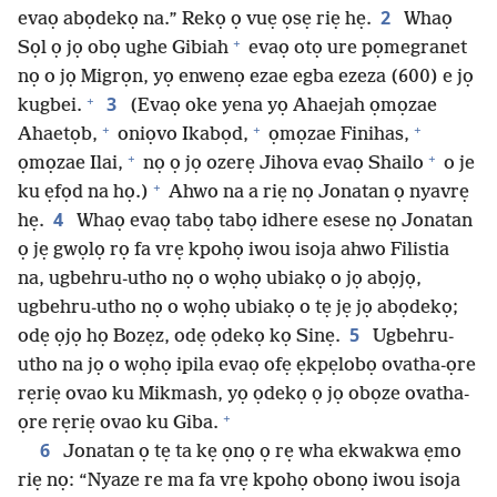
2
evaọ abọdekọ na.” Rekọ ọ vuẹ ọsẹ riẹ hẹ.
Whaọ
+
Sọl ọ jọ obọ ughe Gibiah
evaọ otọ ure pọmegranet
nọ o jọ Migrọn, yọ enwenọ ezae egba ezeza (600) e jọ
+
3
kugbei.
(Evaọ oke yena yọ Ahaejah ọmọzae
+
+
+
Ahaetọb,
oniọvo Ikabọd,
ọmọzae Finihas,
+
+
ọmọzae Ilai,
nọ ọ jọ ozerẹ Jihova evaọ Shailo
o je
+
ku ẹfọd na họ.)
Ahwo na a riẹ nọ Jonatan ọ nyavrẹ
4
hẹ.
Whaọ evaọ tabọ tabọ idhere esese nọ Jonatan
ọ jẹ gwọlọ rọ fa vrẹ kpohọ iwou isoja ahwo Filistia
na, ugbehru-utho nọ o wọhọ ubiakọ o jọ abọjọ,
ugbehru-utho nọ o wọhọ ubiakọ o tẹ jẹ jọ abọdekọ;
5
odẹ ọjọ họ Bozẹz, odẹ ọdekọ kọ Sinẹ.
Ugbehru-
utho na jọ o wọhọ ipila evaọ ofẹ ẹkpẹlobọ ovatha-ọre
rẹriẹ ovao ku Mikmash, yọ ọdekọ ọ jọ obọze ovatha-
+
ọre rẹriẹ ovao ku Giba.
6
Jonatan ọ tẹ ta kẹ ọnọ ọ rẹ wha ekwakwa ẹmo
riẹ nọ: “Nyaze re ma fa vrẹ kpohọ obonọ iwou isoja