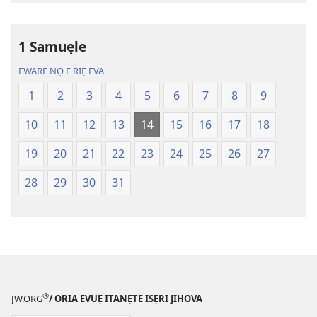
sae
Ọkpokpọ
danlodu
ọrọ
1 Samuẹle
Efafa
Ikereakere
Akpọ
Efuafo
EWARE NỌ E RIẸ EVA
Ọkpokpọ
Na
1
2
3
4
5
6
7
8
9
ọrọ
(Onọ
Ikereakere
a
10
11
12
13
14
15
16
17
18
Efuafo
wariẹ
Na
fa
19
20
21
22
23
24
25
26
27
(Onọ
evaọ
28
29
30
31
a
2013)
wariẹ
fa
evaọ
2013)
®
JW.ORG
/ ORIA EVUẸ ITANẸTE ISẸRI JIHOVA