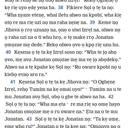
whọ te rehọ ae họ obọ ahwo Izrẹl?” Rekọ Ọghẹnẹ ọ
38
kẹ riẹ uyo ẹdẹ yena ha.
Fikiere Sọl ọ tẹ ta nọ:
“Wha nyaze etenẹ, whai iletu ahwo na kpobi, wha kiẹ
39
otọ re ma riẹ uzi nọ ma raha nẹnẹ na.
Keme nọ
Jihova ọ rrọ uzuazọ na, ọnọ o siwi Izrẹl na, ohwo nọ
ọ raha uzi na o ti whu hrọ, o tẹ make rrọ Jonatan
ọmọzae mẹ dede.” Rekọ ohwo ọvo ọ kpọ riẹ unu hu.
40
Kẹsena ọ tẹ ta kẹ Izrẹl soso nọ: “Wha te jọ abọ
ọvo, mẹ avọ Jonatan ọmọzae mẹ ma vẹ jọ abọdekọ.”
Ahwo na a tẹ kpahe kẹ Sọl nọ: “Ru oware kpobi nọ u
kiehọ evaọ aro ra.”
41
Kẹsena Sọl ọ tẹ ta kẹ Jihova nọ: “O Ọghẹnẹ
+
Izrẹl, rehọ Tumim na kẹ omai uyo!”
Tumim na u te
42
mu Jonatan avọ Sọl, obọ u gbe te ahwo na ha.
+
Sọl ọ tẹ ta nọ: “Wha ma ẹta
re ma riẹ sọ omẹ hayo
Jonatan ọmọzae mẹ o ru oware na.” Ẹta na o te mu
43
Jonatan.
Sọl ọ tẹ ta kẹ Jonatan nọ: “Ta kẹ omẹ,
eme who ru?” Jonatan ọ tẹ ta kẹe nọ: “Ọmọnyọ nọ ọ