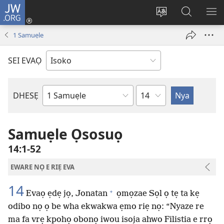
JW.ORG
Ro
Eva
Nwene
Gwọlọ
RO
(opens
ẹvẹrẹ
JW.ORG
1 Samuẹle
new
window)
SEI EVAỌ
Uzou
DHESẸ
Ebe
Ebaibol
Samuẹle Ọsosuọ
14:1-52
EWARE NỌ E RIẸ EVA
14
+
Evaọ ẹdẹ jọ, Jonatan
ọmọzae Sọl ọ tẹ ta kẹ
odibo nọ ọ be wha ekwakwa ẹmo riẹ nọ: “Nyaze re
ma fa vrẹ kpohọ obonọ iwou isoja ahwo Filistia e rrọ