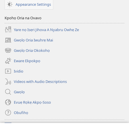
Appearance Settings
Kpohọ Oria na Ovavo
Yare nọ Isẹri Jihova A Nyabru Owhẹ Ze
Gwọlọ Oria Iwuhrẹ Mai
(opens
new
Gwọlọ Oria Okokohọ
(opens
window)
new
Eware Ekpokpọ
window)
Ividio
Videos with Audio Descriptions
Gwọlọ
Evuẹ Rọkẹ Akpọ-Soso
Obufihọ
Ru Unevaze