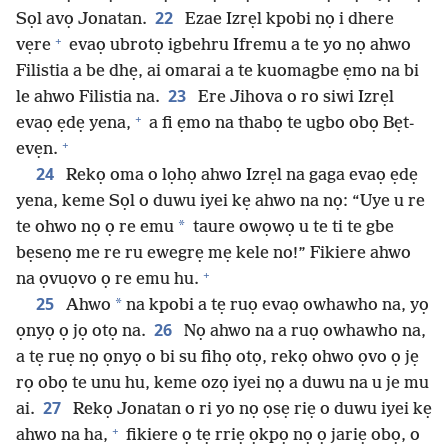
22
Sọl avọ Jonatan.
Ezae Izrẹl kpobi nọ i dhere
+
vẹre
evaọ ubrotọ igbehru Ifremu a te yo nọ ahwo
Filistia a be dhẹ, ai omarai a te kuomagbe ẹmo na bi
23
le ahwo Filistia na.
Ere Jihova o ro siwi Izrẹl
+
evaọ ẹdẹ yena,
a fi ẹmo na thabọ te ugbo obọ Bẹt-
+
evẹn.
24
Rekọ oma o lọhọ ahwo Izrẹl na gaga evaọ ẹdẹ
yena, keme Sọl o duwu iyei kẹ ahwo na nọ: “Uye u re
*
te ohwo nọ ọ re emu
taure owọwọ u te ti te gbe
bẹsenọ me re ru ewegrẹ mẹ kele no!” Fikiere ahwo
+
na ọvuọvo ọ re emu hu.
25
*
Ahwo
na kpobi a tẹ ruọ evaọ owhawho na, yọ
26
ọnyọ ọ jọ otọ na.
Nọ ahwo na a ruọ owhawho na,
a tẹ ruẹ nọ ọnyọ o bi su fihọ otọ, rekọ ohwo ọvo ọ jẹ
rọ obọ te unu hu, keme ozọ iyei nọ a duwu na u je mu
27
ai.
Rekọ Jonatan o ri yo nọ ọsẹ riẹ o duwu iyei kẹ
+
ahwo na ha,
fikiere ọ tẹ rriẹ ọkpọ nọ ọ jariẹ obọ, o