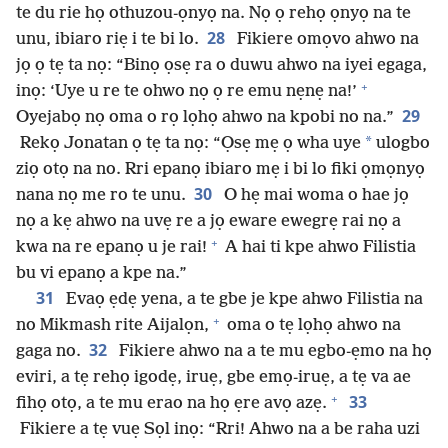
te du rie họ othuzou-ọnyọ na. Nọ ọ rehọ ọnyọ na te
28
unu, ibiaro riẹ i te bi lo.
Fikiere omọvo ahwo na
jọ ọ tẹ ta nọ: “Binọ ọsẹ ra o duwu ahwo na iyei egaga,
+
inọ: ‘Uye u re te ohwo nọ ọ re emu nẹnẹ na!’
29
Oyejabọ nọ oma o rọ lọhọ ahwo na kpobi no na.”
*
Rekọ Jonatan ọ tẹ ta nọ: “Ọsẹ mẹ ọ wha uye
ulogbo
ziọ otọ na no. Rri epanọ ibiaro mẹ i bi lo fiki ọmọnyọ
30
nana nọ me ro te unu.
O hẹ mai woma o hae jọ
nọ a kẹ ahwo na uvẹ re a jọ eware ewegrẹ rai nọ a
+
kwa na re epanọ u je rai!
A hai ti kpe ahwo Filistia
bu vi epanọ a kpe na.”
31
Evaọ ẹdẹ yena, a te gbe je kpe ahwo Filistia na
+
no Mikmash rite Aijalọn,
oma o tẹ lọhọ ahwo na
32
gaga no.
Fikiere ahwo na a te mu egbo-ẹmo na họ
eviri, a tẹ rehọ igodẹ, iruẹ, gbe emọ-iruẹ, a tẹ va ae
+
33
fihọ otọ, a te mu erao na họ ẹre avọ azẹ.
Fikiere a tẹ vuẹ Sọl inọ: “Rri! Ahwo na a be raha uzi