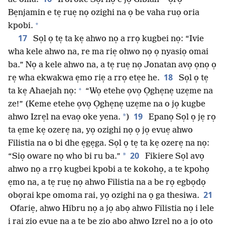
Bẹnjamin e tẹ ruẹ nọ ozighi na ọ be vaha ruọ oria
+
kpobi.
17
Sọl ọ tẹ ta kẹ ahwo nọ a rrọ kugbei nọ: “Ivie
wha kele ahwo na, re ma riẹ ohwo nọ ọ nyasiọ omai
ba.” Nọ a kele ahwo na, a tẹ ruẹ nọ Jonatan avọ ọnọ ọ
18
rẹ wha ekwakwa ẹmo riẹ a rrọ etẹe he.
Sọl ọ tẹ
+
ta kẹ Ahaejah nọ:
“Wọ etehe ọvọ Ọghẹnẹ uzẹme na
ze!” (Keme etehe ọvọ Ọghẹnẹ uzẹme na o jọ kugbe
19
*
ahwo Izrẹl na evaọ oke yena.
)
Epanọ Sọl ọ jẹ rọ
ta ẹme kẹ ozerẹ na, yọ ozighi nọ ọ jọ evuẹ ahwo
Filistia na o bi dhe ẹgẹga. Sọl ọ tẹ ta kẹ ozerẹ na nọ:
20
*
“Siọ oware nọ who bi ru ba.”
Fikiere Sọl avọ
ahwo nọ a rrọ kugbei kpobi a te kokohọ, a te kpohọ
ẹmo na, a tẹ ruẹ nọ ahwo Filistia na a be rọ egbọdọ
21
obọrai kpe omoma rai, yọ ozighi na ọ ga thesiwa.
Ofariẹ, ahwo Hibru nọ a jọ abọ ahwo Filistia nọ i lele
i rai ziọ evuẹ na a tẹ be ziọ abọ ahwo Izrẹl nọ a jọ otọ