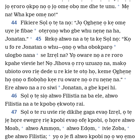
+
jọ ẹroro ọkpọ nọ ọ jọ omẹ obọ me dhe te unu.
Mẹ
na! Wha kpe omẹ no!”
44
Fikiere Sọl ọ tẹ ta nọ: “Jọ Ọghẹnẹ ọ kẹ omẹ
*
uye je fibae
otẹrọnọ who gbe whu nẹnẹ na ha,
+
45
Jonatan.”
Rekọ ahwo na a tẹ ta kẹ Sọl nọ: “Kọ
*
u fo re Jonatan o whu—ọnọ ọ wha obokparọ
+
ulogbo nana
se Izrẹl na? Yọ oware nọ a re roro
kpahe vievie he! Nọ Jihova ọ rrọ uzuazọ na, makọ
ubioto ovo riẹ dede u re kie te otọ họ, keme Ọghẹnẹ
+
họ ọnọ o fiobọhọ kẹe ru oware nọ o ru nẹnẹ na.”
*
Ere ahwo na a ro siwi
Jonatan, a gbe kpei hi.
46
Sọl ọ tẹ siọ ahwo Filistia na ba ele, ahwo
Filistia na a te kpobọ ẹkwotọ rai.
47
Sọl o te ru uvie riẹ dikihẹ gaga evaọ Izrẹl, ọ tẹ
jẹ họre ewegrẹ riẹ kpobi evaọ ofẹ kpobi, ọ họre ahwo
+
+
+
+
Moab,
ahwo Ammọn,
ahwo Edọm,
ivie Zoba,
+
gbe ahwo Filistia;
yọ o je fi ahwo kpobi nọ ọ wọ ẹmo