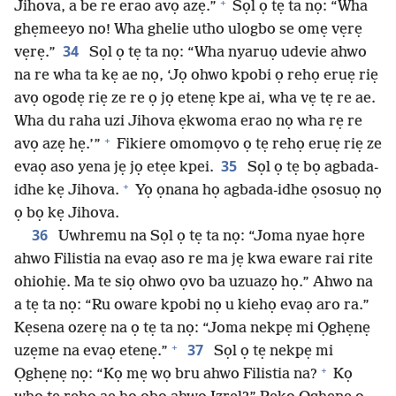
+
Jihova, a be re erao avọ azẹ.”
Sọl ọ tẹ ta nọ: “Wha
ghẹmeeyo no! Wha ghelie utho ulogbo se omẹ vẹrẹ
34
vẹrẹ.”
Sọl ọ tẹ ta nọ: “Wha nyaruọ udevie ahwo
na re wha ta kẹ ae nọ, ‘Jọ ohwo kpobi ọ rehọ eruẹ riẹ
avọ ogodẹ riẹ ze re ọ jọ etenẹ kpe ai, wha vẹ tẹ re ae.
Wha du raha uzi Jihova ẹkwoma erao nọ wha rẹ re
+
avọ azẹ hẹ.’”
Fikiere omomọvo ọ tẹ rehọ eruẹ riẹ ze
35
evaọ aso yena jẹ jọ etẹe kpei.
Sọl ọ tẹ bọ agbada-
+
idhe kẹ Jihova.
Yọ ọnana họ agbada-idhe ọsosuọ nọ
ọ bọ kẹ Jihova.
36
Uwhremu na Sọl ọ tẹ ta nọ: “Joma nyae họre
ahwo Filistia na evaọ aso re ma jẹ kwa eware rai rite
ohiohiẹ. Ma te siọ ohwo ọvo ba uzuazọ họ.” Ahwo na
a tẹ ta nọ: “Ru oware kpobi nọ u kiehọ evaọ aro ra.”
Kẹsena ozerẹ na ọ tẹ ta nọ: “Joma nekpẹ mi Ọghẹnẹ
+
37
uzẹme na evaọ etenẹ.”
Sọl ọ tẹ nekpẹ mi
+
Ọghẹnẹ nọ: “Kọ mẹ wọ bru ahwo Filistia na?
Kọ