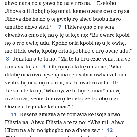
+
ahwo nana nọ a yawo ho na e rrọ na.
Ẹsejọhọ
Jihova o ti fiobọhọ kẹ omai, keme oware ovo o rẹ za
Jihova dhe he nọ ọ tẹ gwọlọ rọ ahwo buobu hayo
+
7
umutho ahwo siwi.”
Fikiere ọnọ ọ rẹ wha
ekwakwa ẹmo riẹ na ọ tẹ ta kẹe nọ: “Ru oware kpobi
nọ o rrọ owhẹ udu. Kpohọ oria kpobi nọ u je owhẹ,
me ti lele owhẹ kpohọ oria kpobi nọ o rrọ owhẹ udu.”
8
Jonatan ọ tẹ ta nọ: “Ma te fa bru ezae yena, ma vẹ
9
romavia kẹ ae.
Otẹrọnọ a ta kẹ omai nọ, ‘Wha
dikihẹ oria ovo bẹsenọ ma rẹ nyabru owhai ze!’ ma
10
ve dikihẹ oria nọ ma rrọ, ma te nyabru ai hi.
Rekọ a tẹ ta nọ, ‘Wha nyaze te họre omai!’ ma vẹ
nyabru ai, keme Jihova ọ te rehọ ae họ obọ mai.
+
Onana o te jọ oka kẹ omai.”
11
Kẹsena aimava a tẹ romavia kẹ isoja ahwo
Filistia na. Ahwo Filistia a tẹ ta nọ: “Wha rri! Ahwo
+
12
Hibru na a bi no ighogho nọ a dhere ze.”