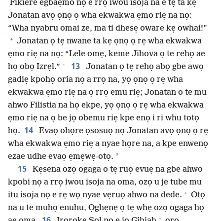
Fikiere egbaẹmo nọ e rrọ iwou isoja na e tẹ ta kẹ
Jonatan avọ ọnọ ọ wha ekwakwa ẹmo riẹ na nọ:
“Wha nyabru omai ze, ma ti dhesẹ oware kẹ owhai!”
+
Jonatan ọ tẹ nwane ta kẹ ọnọ ọ rẹ wha ekwakwa
ẹmo riẹ na nọ: “Lele omẹ, keme Jihova ọ te rehọ ae
+
13
họ obọ Izrẹl.”
Jonatan ọ tẹ rehọ abọ gbe awọ
gadiẹ kpohọ oria nọ a rrọ na, yọ ọnọ ọ rẹ wha
ekwakwa ẹmo riẹ na ọ rrọ emu riẹ; Jonatan o te mu
ahwo Filistia na họ ekpe, yọ ọnọ ọ rẹ wha ekwakwa
ẹmo riẹ na ọ be jọ obemu riẹ kpe enọ i ri whu totọ
14
họ.
Evaọ ohọre ọsosuọ nọ Jonatan avọ ọnọ ọ rẹ
wha ekwakwa ẹmo riẹ a nyae họre na, a kpe enwenọ
*
ezae udhe evaọ ẹmẹwẹ-otọ.
15
Kẹsena ozọ ogaga o tẹ ruọ evuẹ na gbe ahwo
kpobi nọ a rrọ iwou isoja na oma, ozọ u je tube mu
+
itu isoja nọ e rẹ wọ nyae vẹruọ ahwo na dede.
Otọ
na u te muhọ enuhu, Ọghẹnẹ ọ tẹ whẹ ozọ ogaga họ
+
16
ae oma.
Iroroke Sọl nọ e jọ Gibiah
ọrọ