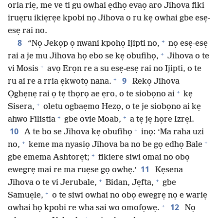
oria riẹ, me ve ti gu owhai ẹdhọ evaọ aro Jihova fiki
iruẹru ikiẹrẹe kpobi nọ Jihova o ru kẹ owhai gbe esẹ-
esẹ rai no.
+
8
“Nọ Jekọp ọ nwani kpohọ Ijipti no,
nọ esẹ-esẹ
+
rai a je mu Jihova họ ebo se kẹ obufihọ,
Jihova o te
+
vi Mosis
avọ Erọn re a su esẹ-esẹ rai no Ijipti, o te
+
9
ru ai re a rria ẹkwotọ nana.
Rekọ Jihova
+
Ọghẹnẹ rai ọ tẹ thọrọ ae ẹro, o te siobọno ai
kẹ
+
Sisera,
oletu ogbaẹmo Hezọ, o te je siobọno ai kẹ
+
+
ahwo Filistia
gbe ovie Moab,
a tẹ jẹ họre Izrẹl.
+
10
A te bo se Jihova kẹ obufihọ
inọ: ‘Ma raha uzi
+
+
no,
keme ma nyasiọ Jihova ba no be gọ edhọ Bale
+
gbe emema Ashtorẹt;
fikiere siwi omai no obọ
11
ewegrẹ mai re ma ruẹse gọ owhẹ.’
Kẹsena
+
+
Jihova o te vi Jerubale,
Bidan, Jẹfta,
gbe
+
Samuẹle,
o te siwi owhai no obọ ewegrẹ nọ e wariẹ
+
12
owhai họ kpobi re wha sai wo omofọwẹ.
Nọ