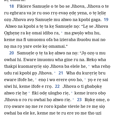
18
Fikiere Samuẹle o te bo se Jihova, Jihova o te
ru egbrara va je ru oso rrọ evaọ ẹdẹ yena, o tẹ lẹliẹ
19
ozọ Jihova avọ Samuẹle mu ahwo na kpobi gaga.
Ahwo na kpobi a tẹ ta kẹ Samuẹle nọ: “Lẹ se Jihova
+
Ọghẹnẹ ra kẹ omai idibo ra,
ma gwọlọ whu hu,
keme ma fi umuomu ofa ba izieraha ibuobu mai no
nọ ma rọ yare ovie kẹ omamai.”
20
Samuẹle ọ tẹ ta kẹ ahwo na nọ: “Jọ ozọ u mu
owhai hi. Eware imuomu wha gine ru na. Rekọ wha
+
thakpi kuomarẹriẹ siọ Jihova ba elele he,
wha rehọ
+
21
udu rai kpobi gọ Jihova.
Wha du kurẹriẹ bru
+
+
eware ifofe he,
enọ i wo erere ọvo ho,
yọ e rẹ sai
22
siwi hi, keme ifofe e rrọ.
Jihova o ti gbabọkẹ
+
+
ahwo riẹ hẹ
fiki odẹ ulogbo riẹ,
keme iroro obọ
+
23
Jihova o ro ru owhai họ ahwo riẹ.
Rọkẹ omẹ, o
rrọ oware nọ me re roro kpahe vievie he re mẹ siọ
owhai ba ẹlẹ kẹ, keme me te ru ere yọ mẹ thọ uzi