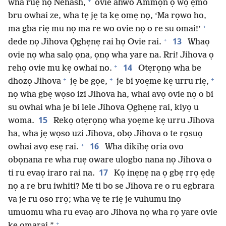
+
wha ruẹ nọ Nehash,
ovie ahwo Ammọn ọ wọ ẹmo
bru owhai ze, wha tẹ jẹ ta kẹ omẹ nọ, ‘Ma rọwo ho,
+
ma gba riẹ mu nọ ma re wo ovie nọ o re su omai!’
+
13
dede nọ Jihova Ọghẹnẹ rai họ Ovie rai.
Whaọ
ovie nọ wha salọ ọna, ọnọ wha yare na. Rri! Jihova ọ
+
14
rehọ ovie mu kẹ owhai no.
Otẹrọnọ wha be
+
+
+
dhozọ Jihova
jẹ be gọe,
je bi yoẹme kẹ urru riẹ,
nọ wha gbẹ wọso izi Jihova ha, whai avọ ovie nọ o bi
su owhai wha je bi lele Jihova Ọghẹnẹ rai, kiyọ u
15
woma.
Rekọ otẹrọnọ wha yoẹme kẹ urru Jihova
ha, wha jẹ wọso uzi Jihova, obọ Jihova o te rọsuọ
+
16
owhai avọ esẹ rai.
Wha dikihẹ oria ovo
obọnana re wha ruẹ oware ulogbo nana nọ Jihova o
17
ti ru evaọ iraro rai na.
Kọ inẹnẹ na ọ gbẹ rrọ ẹdẹ
nọ a re bru iwhiti? Me ti bo se Jihova re o ru egbrara
va je ru oso rrọ; wha vẹ te riẹ je vuhumu inọ
umuomu wha ru evaọ aro Jihova nọ wha rọ yare ovie
+
kẹ omarai.”