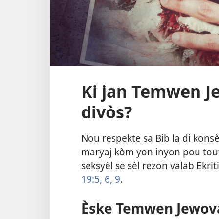
Ki jan Temwen J
divòs?
Nou respekte sa Bib la di kons
maryaj kòm yon inyon pou touta
seksyèl se sèl rezon valab Ekri
19:5, 6,
9
.
Èske Temwen Jewova