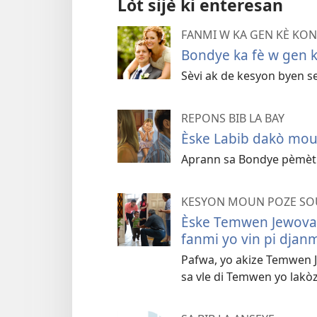
Lòt sijè ki enteresan
FANMI W KA GEN KÈ KO
Bondye ka fè w gen 
Sèvi ak de kesyon byen s
REPONS BIB LA BAY
Èske Labib dakò mou
Aprann sa Bondye pèmèt a
KESYON MOUN POZE SO
Èske Temwen Jewova 
fanmi yo vin pi djan
Pafwa, yo akize Temwen 
sa vle di Temwen yo lak