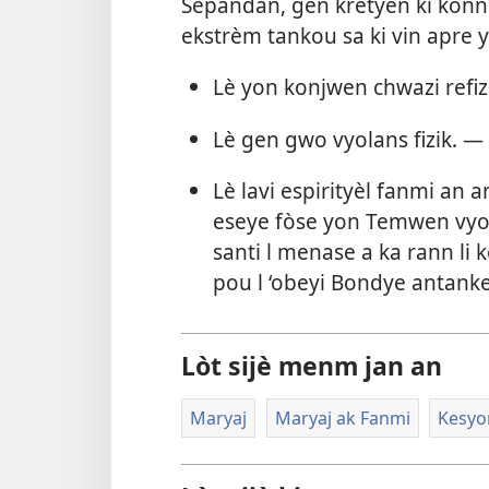
Sepandan, gen kretyen ki konn
ekstrèm tankou sa ki vin apre y
Lè yon konjwen chwazi refi
Lè gen gwo vyolans fizik. —
Lè lavi espirityèl fanmi an
eseye fòse yon Temwen vyo
santi l menase a ka rann li
pou l ‘obeyi Bondye antanke
Lòt sijè menm jan an
Maryaj
Maryaj ak Fanmi
Kesyo