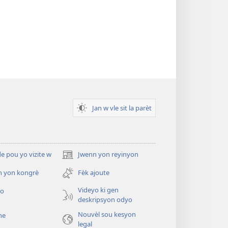
Jan w vle sit la parèt
 pou yo vizite w
Jwenn yon reyinyon
(opens
new
n yon kongrè
Fèk ajoute
window)
Videyo ki gen
yo
deskripsyon odyo
Nouvèl sou kesyon
he
legal