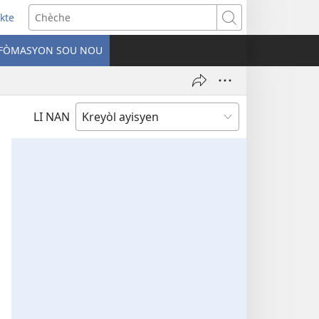
kte
ens
Chèche
w
FÒMASYON SOU NOU
ndow)
LI NAN