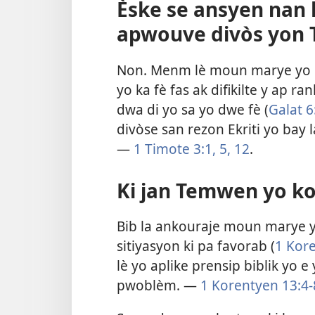
Èske se ansyen nan
apwouve divòs yon
Non. Menm lè moun marye yo 
yo ka fè fas ak difikilte y ap 
dwa di yo sa yo dwe fè (
Galat 6
divòse san rezon Ekriti yo bay l
—
1 Timote 3:1,
5,
12
.
Ki jan Temwen yo k
Bib la ankouraje moun marye 
sitiyasyon ki pa favorab (
1 Kor
lè yo aplike prensip biblik yo
pwoblèm. —
1 Korentyen 13:4-