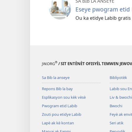
SA BIB LA ANSEYE
Eseye pwogram etid 
Ou ka etidye Labib gratis
®
JW.ORG
/ SIT ENTÈNÈT OFISYÈL TEMWEN JEWOV
Sa Bib la anseye
Bibliyotèk
Repons Bib la bay
Labib sou En
Esplikasyon sou kèk vèsè
Liv & bwochi
Pwogram etid Labib
Bwochi
Zouti pou etidye Labib
Feyè ak envi
Lapè ak kè kontan
Seri atik
Maryaj ak Fanmi
Peryodik