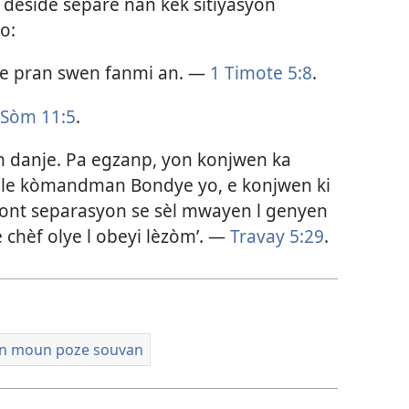
 deside separe nan kèk sitiyasyon
o:
ze pran swen fanmi an. —
1 Timote 5:8
.
Sòm 11:5
.
 an danje. Pa egzanp, yon konjwen ka
le kòmandman Bondye yo, e konjwen ki
 kont separasyon se sèl mwayen l genyen
 chèf olye l obeyi lèzòm’. —
Travay 5:29
.
n moun poze souvan