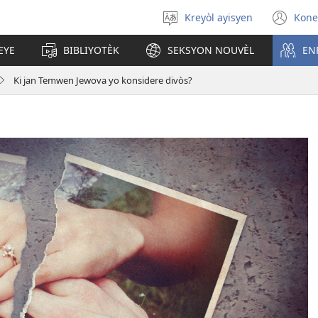
Kreyòl ayisyen
Kone
Chwazi
(op
lang
ne
EYE
BIBLIYOTÈK
SEKSYON NOUVÈL
EN
nan
wi
Ki jan Temwen Jewova yo konsidere divòs?