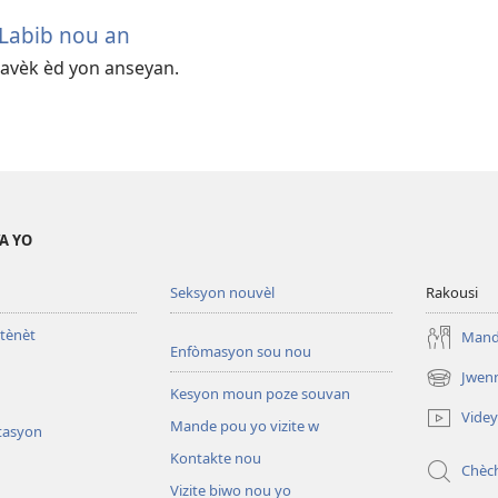
Labib nou an
 avèk èd yon anseyan.
A YO
Seksyon nouvèl
Rakousi
tènèt
Mande
Enfòmasyon sou nou
Jwen
(opens
Kesyon moun poze souvan
new
Vide
Mande pou yo vizite w
window)
tasyon
Kontakte nou
Chèc
Vizite biwo nou yo