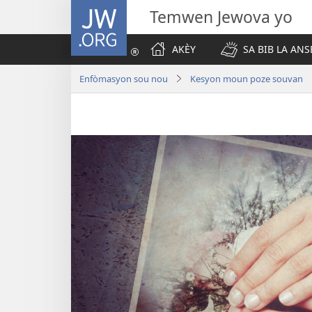
JW.ORG
Temwen Jewova yo
AKÈY
SA BIB LA ANS
Enfòmasyon sou nou
Kesyon moun poze souvan