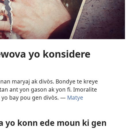
ewova yo konsidere
ènan maryaj ak divòs. Bondye te kreye
n ant yon gason ak yon fi. Imoralite
ti yo bay pou gen divòs. —
Matye
 yo konn ede moun ki gen