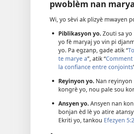
pwoblèm nan marya
Wi, yo sèvi ak plizyè mwayen p
Piblikasyon yo.
Zouti sa yo
yo fè maryaj yo vin pi djan
yo. Pa egzanp, gade atik “
To
te marye a
”, atik “
Comment 
la confiance entre conjoints
Reyinyon yo.
Nan reyinyon 
kongrè yo, nou pale sou kon
Ansyen yo.
Ansyen nan kon
bonjan èd lè yo atire atan
Ekriti yo, tankou
Efezyen 5: