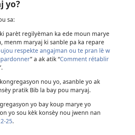
j yo?
ou sa:
 ki parèt regilyèman ka ede moun marye
m, menm maryaj ki sanble pa ka repare
ujou respekte angajman ou te pran lè w
pardonner
” a ak atik “
Comment rétablir
”.
kongregasyon nou yo, asanble yo ak
sèy pratik Bib la bay pou maryaj.
gregasyon yo bay koup marye yo
syon yo sou kèk konsèy nou jwenn nan
22-25
.