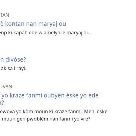
NTAN
kè kontan nan maryaj ou
enp ki kapab ede w amelyore maryaj ou.
n divòse?
k sa l rayi.
UVAN
yo kraze fanmi oubyen èske yo ede
m?
Jewova yo kòm moun ki kraze fanmi. Men, èske
òz moun gen pwoblèm nan fanmi yo vre?