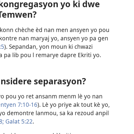
 kongregasyon yo ki dwe
 Temwen?
konn chèche èd nan men ansyen yo pou
rankontre nan maryaj yo, ansyen yo pa gen
:5
). Sepandan, yon moun ki chwazi
a pa lib pou l remarye dapre Ekriti yo.
onsidere separasyon?
yo pou yo ret ansanm menm lè yo nan
entyen 7:10-16
). Lè yo priye ak tout kè yo,
 e yo demontre lanmou, sa ka rezoud anpil
8;
Galat 5:22
.