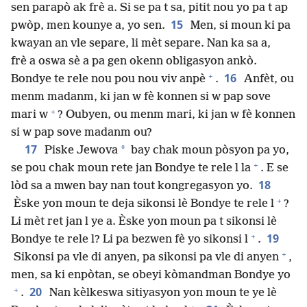
sen parapò ak frè a. Si se pa t sa, pitit nou yo pa t ap
15
pwòp, men kounye a, yo sen.
Men, si moun ki pa
kwayan an vle separe, li mèt separe. Nan ka sa a,
frè a oswa sè a pa gen okenn obligasyon ankò.
+
16
Bondye te rele nou pou nou viv anpè
.
Anfèt, ou
menm madanm, ki jan w fè konnen si w pap sove
+
mari w
? Oubyen, ou menm mari, ki jan w fè konnen
si w pap sove madanm ou?
17
*
Piske Jewova
bay chak moun pòsyon pa yo,
+
se pou chak moun rete jan Bondye te rele l la
. E se
18
lòd sa a mwen bay nan tout kongregasyon yo.
+
Èske yon moun te deja sikonsi lè Bondye te rele l
?
Li mèt ret jan l ye a. Èske yon moun pa t sikonsi lè
+
19
Bondye te rele l? Li pa bezwen fè yo sikonsi l
.
+
Sikonsi pa vle di anyen, pa sikonsi pa vle di anyen
,
men, sa ki enpòtan, se obeyi kòmandman Bondye yo
+
20
.
Nan kèlkeswa sitiyasyon yon moun te ye lè