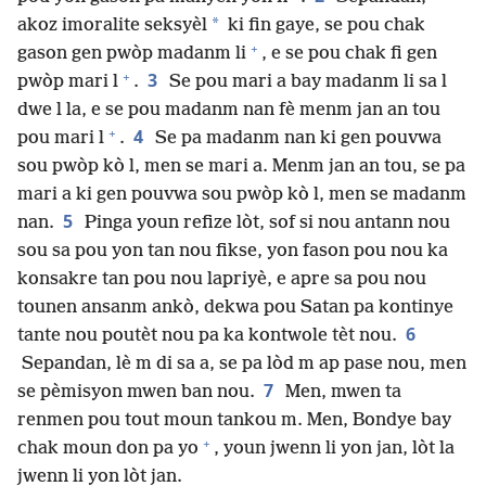
*
akoz imoralite seksyèl
ki fin gaye, se pou chak
+
gason gen pwòp madanm li
, e se pou chak fi gen
+
3
pwòp mari l
.
Se pou mari a bay madanm li sa l
dwe l la, e se pou madanm nan fè menm jan an tou
+
4
pou mari l
.
Se pa madanm nan ki gen pouvwa
sou pwòp kò l, men se mari a. Menm jan an tou, se pa
mari a ki gen pouvwa sou pwòp kò l, men se madanm
5
nan.
Pinga youn refize lòt, sof si nou antann nou
sou sa pou yon tan nou fikse, yon fason pou nou ka
konsakre tan pou nou lapriyè, e apre sa pou nou
tounen ansanm ankò, dekwa pou Satan pa kontinye
6
tante nou poutèt nou pa ka kontwole tèt nou.
Sepandan, lè m di sa a, se pa lòd m ap pase nou, men
7
se pèmisyon mwen ban nou.
Men, mwen ta
renmen pou tout moun tankou m. Men, Bondye bay
+
chak moun don pa yo
, youn jwenn li yon jan, lòt la
jwenn li yon lòt jan.