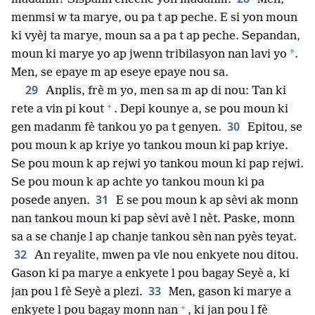
menmsi w ta marye, ou pa t ap peche. E si yon moun
ki vyèj ta marye, moun sa a pa t ap peche. Sepandan,
*
moun ki marye yo ap jwenn tribilasyon nan lavi yo
.
Men, se epaye m ap eseye epaye nou sa.
29
Anplis, frè m yo, men sa m ap di nou: Tan ki
+
rete a vin pi kout
. Depi kounye a, se pou moun ki
30
gen madanm fè tankou yo pa t genyen.
Epitou, se
pou moun k ap kriye yo tankou moun ki pap kriye.
Se pou moun k ap rejwi yo tankou moun ki pap rejwi.
Se pou moun k ap achte yo tankou moun ki pa
31
posede anyen.
E se pou moun k ap sèvi ak monn
nan tankou moun ki pap sèvi avè l nèt. Paske, monn
sa a se chanje l ap chanje tankou sèn nan pyès teyat.
32
An reyalite, mwen pa vle nou enkyete nou ditou.
Gason ki pa marye a enkyete l pou bagay Seyè a, ki
33
jan pou l fè Seyè a plezi.
Men, gason ki marye a
+
enkyete l pou bagay monn nan
, ki jan pou l fè