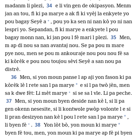
34
madanm li plezi,
e li vin gen de okipasyon. Menm
jan an tou, fi ki pa marye a ak fi ki vyèj la enkyete yo
+
pou bagay Seyè a
, pou yo ka sen ni nan kò yo ni nan
lespri yo. Sepandan, fi ki marye a enkyete l pou
35
bagay monn nan, ki jan pou l fè mari l plezi.
Men,
m ap di nou sa nan avantaj nou. Se pa pou m mare
pye nou, men se pou m ankouraje nou pou nou fè sa
ki kòrèk e pou nou toujou sèvi Seyè a san nou pa
distrè.
36
Men, si yon moun panse l ap aji yon fason ki pa
*
kòrèk lè l rete san l pa marye
e si l pa twò jèn, men
+
sa k dwe fèt: Li mèt marye
si se sa l vle. Li pa peche.
37
Men, si yon moun byen deside nan kè l, si li pa
gen okenn nesesite, si li kontwole pwòp volonte l e si
*
li pran desizyon nan kè l pou l rete san l pa marye
,
+
38
*
li byen fè
.
Yon lòt bò, yon moun ki marye
byen fè tou, men, yon moun ki pa marye ap fè pi byen