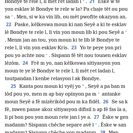
+
21
Bondye te rele l, li mèt ret ladan l
.
Èske w te
yon esklav lè Bondye te rele w la? Pa chaje tèt ou pou
+
sa
. Men, si w ka vin lib, ou mèt pwofite okazyon an.
22
Paske, kèlkeswa moun ki nan Seyè a ki te esklav
+
lè Bondye te rele l, li vin yon moun lib ki pou Seyè a
. Menm jan an tou, yon moun ki te lib lè Bondye te
23
rele l, li vin yon esklav Kris.
Yo te peye yon pri
+
pou yo achte nou
. Sispann fè tèt nou tounen esklav
24
lèzòm.
Frè m yo, nan kèlkeswa sitiyasyon yon
moun te ye lè Bondye te rele l, li mèt ret ladan l,
toutpandan l kenbe relasyon l ak Bondye.
25
*
Kanta pou moun ki vyèj yo
, Seyè a pa ban m
+
lòd pou yo, men m ap bay opinyon pa m
antanke
26
moun Seyè a fè mizèrikòd pou m ka fidèl.
Se sa k
fè, mwen panse akoz sitiyasyon difisil n ap fè fas la a,
27
li pi bon pou yon moun rete jan l ye a.
Èske w gen
+
madanm? Sispann chèche separe avè l
. Èske w san
28
madanm? Sispann chèche yon madanm.
Men,