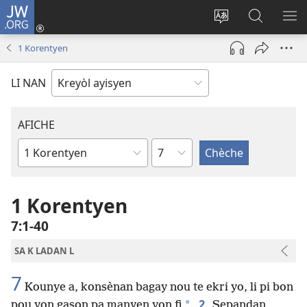
JW.ORG
Konekte
(opens
Chanje
Fè
AF
new
lang
rechèch
ME
1 Korentyen
window)
sit
sou
A
la
JW.ORG
LI NAN
AFICHE
chapit
Liv
Labib
1 Korentyen
7​:​1-40
SA K LADAN L
7
Kounye a, konsènan bagay nou te ekri yo, li pi bon
2
*
pou yon gason pa manyen yon fi
.
Sepandan,