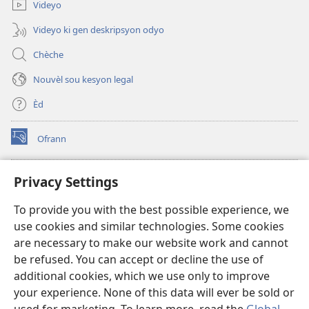
Videyo
Videyo ki gen deskripsyon odyo
Chèche
Nouvèl sou kesyon legal
Èd
Ofrann
(opens
new
window)
Bibliyotèk sou Entènèt
Privacy Settings
(opens
new
®
JW Hub
To provide you with the best possible experience, we
window)
(opens
use cookies and similar technologies. Some cookies
new
JW Library
window)
are necessary to make our website work and cannot
be refused. You can accept or decline the use of
Watchtower Library
additional cookies, which we use only to improve
your experience. None of this data will ever be sold or