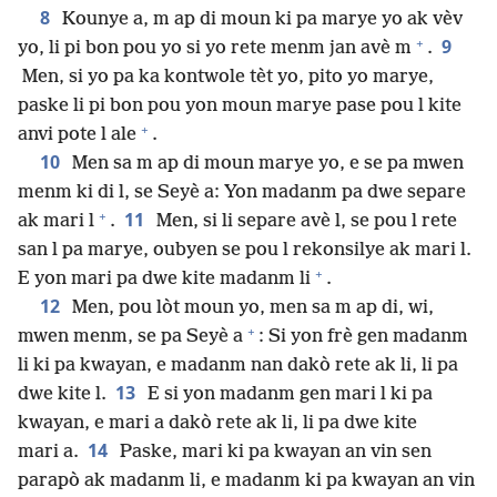
8
Kounye a, m ap di moun ki pa marye yo ak vèv
+
9
yo, li pi bon pou yo si yo rete menm jan avè m
.
Men, si yo pa ka kontwole tèt yo, pito yo marye,
paske li pi bon pou yon moun marye pase pou l kite
+
anvi pote l ale
.
10
Men sa m ap di moun marye yo, e se pa mwen
menm ki di l, se Seyè a: Yon madanm pa dwe separe
+
11
ak mari l
.
Men, si li separe avè l, se pou l rete
san l pa marye, oubyen se pou l rekonsilye ak mari l.
+
E yon mari pa dwe kite madanm li
.
12
Men, pou lòt moun yo, men sa m ap di, wi,
+
mwen menm, se pa Seyè a
: Si yon frè gen madanm
li ki pa kwayan, e madanm nan dakò rete ak li, li pa
13
dwe kite l.
E si yon madanm gen mari l ki pa
kwayan, e mari a dakò rete ak li, li pa dwe kite
14
mari a.
Paske, mari ki pa kwayan an vin sen
parapò ak madanm li, e madanm ki pa kwayan an vin