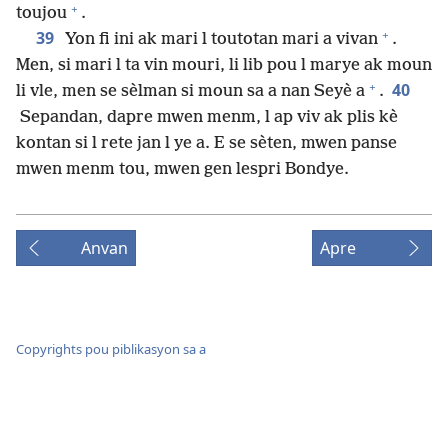
+
toujou
.
+
39
Yon fi ini ak mari l toutotan mari a vivan
.
Men, si mari l ta vin mouri, li lib pou l marye ak moun
+
40
li vle, men se sèlman si moun sa a nan Seyè a
.
Sepandan, dapre mwen menm, l ap viv ak plis kè
kontan si l rete jan l ye a. E se sèten, mwen panse
mwen menm tou, mwen gen lespri Bondye.
Anvan
Apre
Copyrights pou piblikasyon sa a