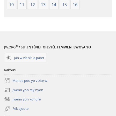
nouvo
10
11
12
13
14
15
16
a
®
JW.ORG
/ SIT ENTÈNÈT OFISYÈL TEMWEN JEWOVA YO
Jan w vle sit la parèt
Rakousi
Mande pou yo vizite w
Jwenn yon reyinyon
(opens
new
Jwenn yon kongrè
(opens
window)
new
Fèk ajoute
window)