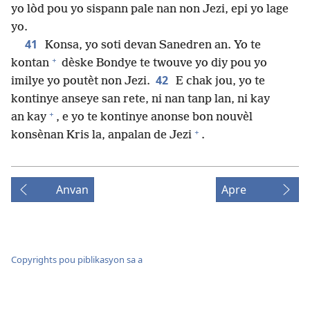
yo lòd pou yo sispann pale nan non Jezi, epi yo lage
yo.
41
Konsa, yo soti devan Sanedren an. Yo te
+
kontan
dèske Bondye te twouve yo diy pou yo
42
imilye yo poutèt non Jezi.
E chak jou, yo te
kontinye anseye san rete, ni nan tanp lan, ni kay
+
an kay
, e yo te kontinye anonse bon nouvèl
+
konsènan Kris la, anpalan de Jezi
.
Anvan
Apre
Copyrights pou piblikasyon sa a