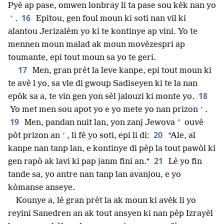
Pyè ap pase, omwen lonbray li ta pase sou kèk nan yo
+
16
.
Epitou, gen foul moun ki soti nan vil ki
alantou Jerizalèm yo ki te kontinye ap vini. Yo te
mennen moun malad ak moun movèzespri ap
toumante, epi tout moun sa yo te geri.
17
Men, gran prèt la leve kanpe, epi tout moun ki
te avè l yo, sa vle di gwoup Sadiseyen ki te la nan
18
epòk sa a, te vin gen yon sèl jalouzi ki monte yo.
+
Yo met men sou apot yo e yo mete yo nan prizon
.
19
*
Men, pandan nuit lan, yon zanj Jewova
ouvè
+
20
pòt prizon an
, li fè yo soti, epi li di:
“Ale, al
kanpe nan tanp lan, e kontinye di pèp la tout pawòl ki
21
gen rapò ak lavi ki pap janm fini an.”
Lè yo fin
tande sa, yo antre nan tanp lan avanjou, e yo
kòmanse anseye.
Kounye a, lè gran prèt la ak moun ki avèk li yo
reyini Sanedren an ak tout ansyen ki nan pèp Izrayèl