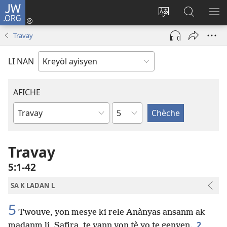
JW.ORG
Konekte
(opens
Chanje
Fè
AF
new
lang
rechèch
ME
Travay
window)
sit
sou
A
la
JW.ORG
LI NAN
AFICHE
chapit
Liv
Labib
Travay
5​:​1-42
SA K LADAN L
5
Twouve, yon mesye ki rele Anànyas ansanm ak
2
madanm li, Safira, te vann yon tè yo te genyen.