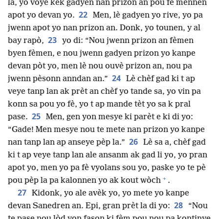
la, yo voye kèk gadyen nan prizon an pou fè mennen
22
apot yo devan yo.
Men, lè gadyen yo rive, yo pa
jwenn apot yo nan prizon an. Donk, yo tounen, y al
23
bay rapò,
yo di: “Nou jwenn prizon an fèmen
byen fèmen, e nou jwenn gadyen prizon yo kanpe
devan pòt yo, men lè nou ouvè prizon an, nou pa
24
jwenn pèsonn anndan an.”
Lè chèf gad ki t ap
veye tanp lan ak prèt an chèf yo tande sa, yo vin pa
konn sa pou yo fè, yo t ap mande tèt yo sa k pral
25
pase.
Men, gen yon mesye ki parèt e ki di yo:
“Gade! Men mesye nou te mete nan prizon yo kanpe
26
nan tanp lan ap anseye pèp la.”
Lè sa a, chèf gad
ki t ap veye tanp lan ale ansanm ak gad li yo, yo pran
apot yo, men yo pa fè vyolans sou yo, paske yo te pè
+
pou pèp la pa kalonnen yo ak kout wòch
.
27
Kidonk, yo ale avèk yo, yo mete yo kanpe
28
devan Sanedren an. Epi, gran prèt la di yo:
“Nou
te pase nou lòd yon fason ki fèm pou nou pa kontinye