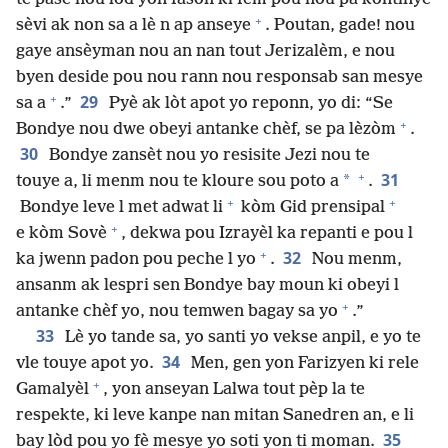
+
sèvi ak non sa a lè n ap anseye
. Poutan, gade! nou
gaye ansèyman nou an nan tout Jerizalèm, e nou
byen deside pou nou rann nou responsab san mesye
+
29
sa a
.”
Pyè ak lòt apot yo reponn, yo di: “Se
+
Bondye nou dwe obeyi antanke chèf, se pa lèzòm
.
30
Bondye zansèt nou yo resisite Jezi nou te
+
31
*
touye a, li menm nou te kloure sou poto a
.
+
+
Bondye leve l met adwat li
kòm Gid prensipal
+
e kòm Sovè
, dekwa pou Izrayèl ka repanti e pou l
+
32
ka jwenn padon pou peche l yo
.
Nou menm,
ansanm ak lespri sen Bondye bay moun ki obeyi l
+
antanke chèf yo, nou temwen bagay sa yo
.”
33
Lè yo tande sa, yo santi yo vekse anpil, e yo te
34
vle touye apot yo.
Men, gen yon Farizyen ki rele
+
Gamalyèl
, yon anseyan Lalwa tout pèp la te
respekte, ki leve kanpe nan mitan Sanedren an, e li
35
bay lòd pou yo fè mesye yo soti yon ti moman.