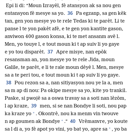
Epi li di: “Moun Izrayèl, fè atansyon ak sa nou gen
36
entansyon fè mesye sa yo.
Pa egzanp, sa gen kèk
tan, gen yon mesye yo te rele Tedas ki te parèt. Li te
panse l te yon pakèt afè, e te gen yon kantite gason,
anviwon 400 gason konsa, ki te met ansanm avè l.
Men, yo touye l, e tout moun ki t ap suiv li yo gaye
37
e yo tou disparèt.
Apre misye, nan epòk
resansman an, yon mesye yo te rele Jida, moun
Galile, te parèt, e li te rale moun dèyè l. Men, mesye
sa a te peri tou, e tout moun ki t ap suiv li yo gaye.
38
Pou rezon sa a, nan sitiyasyon nou ye la a, men
sa m ap di nou: Pa okipe mesye sa yo, kite yo trankil.
Paske, si pwojè sa a oswa travay sa a soti nan lèzòm,
39
l ap kraze,
men, si se nan Bondye li soti, nou pap
+
ka kraze yo
. Okontrè, nou ka menm vin twouve
+
40
n ap goumen ak Bondye
.”
Vrèmanvre, yo koute
+
sa l di a, yo fè apot yo vini, yo bat yo, apre sa
, yo ba