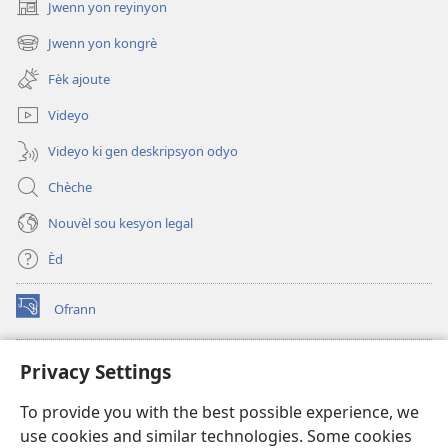
Jwenn yon reyinyon
(opens
new
Jwenn yon kongrè
(opens
window)
new
Fèk ajoute
window)
Videyo
Videyo ki gen deskripsyon odyo
Chèche
Nouvèl sou kesyon legal
Èd
Ofrann
(opens
new
window)
Bibliyotèk sou Entènèt
Privacy Settings
(opens
new
®
JW Hub
To provide you with the best possible experience, we
window)
(opens
use cookies and similar technologies. Some cookies
new