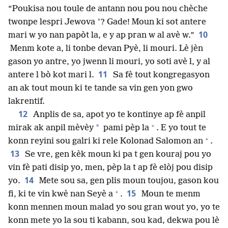
“Poukisa nou toule de antann nou pou nou chèche
*
twonpe lespri Jewova
? Gade! Moun ki sot antere
10
mari w yo nan papòt la, e y ap pran w al avè w.”
Menm kote a, li tonbe devan Pyè, li mouri. Lè jèn
gason yo antre, yo jwenn li mouri, yo soti avè l, y al
11
antere l bò kot mari l.
Sa fè tout kongregasyon
an ak tout moun ki te tande sa vin gen yon gwo
lakrentif.
12
Anplis de sa, apot yo te kontinye ap fè anpil
+
*
mirak ak anpil mèvèy
pami pèp la
. E yo tout te
+
konn reyini sou galri ki rele Kolonad Salomon an
.
13
Se vre, gen kèk moun ki pa t gen kouraj pou yo
vin fè pati disip yo, men, pèp la t ap fè elòj pou disip
14
yo.
Mete sou sa, gen plis moun toujou, gason kou
+
15
fi, ki te vin kwè nan Seyè a
.
Moun te menm
konn mennen moun malad yo sou gran wout yo, yo te
konn mete yo la sou ti kabann, sou kad, dekwa pou lè