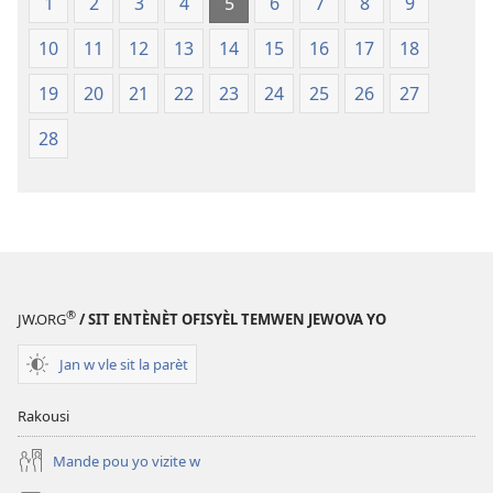
1
2
3
4
5
6
7
8
9
monn
nouvo
10
11
12
13
14
15
16
17
18
a
19
20
21
22
23
24
25
26
27
28
®
JW.ORG
/ SIT ENTÈNÈT OFISYÈL TEMWEN JEWOVA YO
Jan w vle sit la parèt
Rakousi
Mande pou yo vizite w