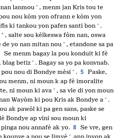
+
 nan lanmou
, menm jan Kris tou te
li pou nou kòm yon ofrann e kòm yon
+
fis ki tankou yon pafen santi bon
.
*
, salte sou kèlkeswa fòm nan, oswa
+
 de yo nan mitan nou
, etandone sa pa
4
Se menm bagay la pou konduit ki fè
+
 blag betiz
. Bagay sa yo pa konvnab.
5
+
 pou nou di Bondye mèsi
.
Paske,
nou menm, ni moun k ap fè imoralite
+
lte, ni moun ki ava
, sa vle di yon moun
+
aj nan Wayòm ki pou Kris ak Bondye a
.
u ak pawòl ki pa gen sans, paske se
òlè Bondye ap vini sou moun ki
8
, pinga nou annafè ak yo.
Se vre, gen
+
n kounye a nou se limyè
ann inyon ak