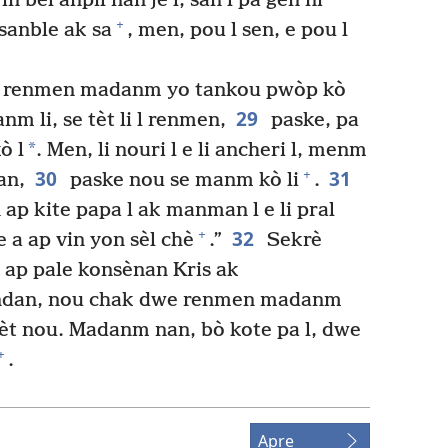
 bèl anpil nan je l, san l pa gen ni
+
 sanble ak sa
, men, pou l sen, e pou l
e renmen madanm yo tankou pwòp kò
29
m li, se tèt li l renmen,
paske, pa
*
ò l
. Men, li nouri l e li ancheri l, menm
30
31
+
an,
paske nou se manm kò li
.
ap kite papa l ak manman l e li pral
32
+
 a ap vin yon sèl chè
.”
Sekrè
 ap pale konsènan Kris ak
dan, nou chak dwe renmen madanm
t nou. Madanm nan, bò kote pa l, dwe
+
.
Apre