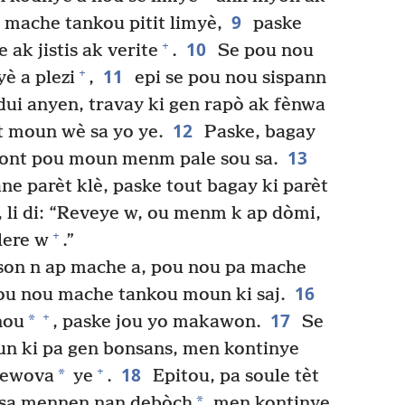
9
 mache tankou pitit limyè,
paske
10
+
 ak jistis ak verite
.
Se pou nou
11
+
yè a plezi
,
epi se pou nou sispann
dui anyen, travay ki gen rapò ak fènwa
12
t moun wè sa yo ye.
Paske, bagay
13
 wont pou moun menm pale sou sa.
e parèt klè, paske tout bagay ki parèt
 li di: “Reveye w, ou menm k ap dòmi,
+
klere w
.”
son n ap mache a, pou nou pa mache
16
ou nou mache tankou moun ki saj.
17
+
*
nou
, paske jou yo makawon.
Se
oun ki pa gen bonsans, men kontinye
18
+
*
Jewova
ye
.
Epitou, pa soule tèt
*
 sa mennen nan debòch
, men kontinye