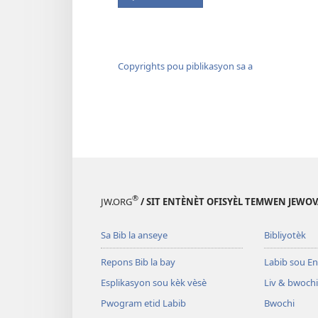
Copyrights pou piblikasyon sa a
®
JW.ORG
/ SIT ENTÈNÈT OFISYÈL TEMWEN JEWOV
Sa Bib la anseye
Bibliyotèk
Repons Bib la bay
Labib sou En
Esplikasyon sou kèk vèsè
Liv & bwochi
Pwogram etid Labib
Bwochi