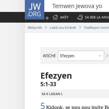
JW.ORG
Temwen Jewova yo
AKÈY
SA BIB LA ANS
Bibliyotèk
Labib sou Entènèt
Tradiksyon monn
AFICHE
Liv
Labib
Efezyen
5​:​1-33
SA K LADAN L
5
Kidonk, se pou nou imite 