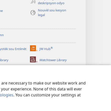
deskripsyon odyo
Nouvèl sou kesyon
he
legal
ann
®
iyotèk sou Entènèt
JW Hub
(opens
new
ibrary
Watchtower Library
window)
es are necessary to make our website work and
your experience. None of this data will ever
nologies
. You can customize your settings at
 KONFIDANSYÈL
|
PARAMÈT KONFIDANSYALITE