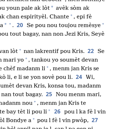
*
u youn pale ak lòt
avèk sòm ak
+
 chan espirityèl. Chante
, epi fè
20
+
+
*
va
.
Se pou nou toujou remèsye
ou tout bagay, nan non Jezi Kris, Seyè
22
+
an lòt
nan lakrentif pou Kris.
Se
+
 mari yo
, tankou yo soumèt devan
+
e chèf madanm li
, menm jan Kris se
24
 kò li, e li se yon sovè pou li.
Wi,
umèt devan Kris, konsa tou, madanm
25
nan tout bagay.
Nou menm mari,
+
 madanm nou
, menm jan Kris te
26
+
 bay tèt li pou li
pou l ka fè l vin
27
+
wòl Bondye a
pou l fè l vin pwòp,