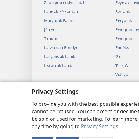
Zouti pou etidye Labib
Feyè ak envi
Lapè ak kè kontan
Seri atik
Maryaj ak Fanmi
Peryodik
Jèn yo
Pwogram re
Timoun
Pwogram
Lafwa nan Bondye
Endèks
Lasyans ak Labib
Gid
Listwa ak Labib
Tele JW
Videyo
Mizik
Privacy Settings
Dram odyo
Lekti Labib 
To provide you with the best possible experi
cannot be refused. You can accept or decline 
be sold or used for marketing. To learn more
any time by going to
Privacy Settings
.
Copyright
© 2026 Watch Tower Bible and Tract Soc