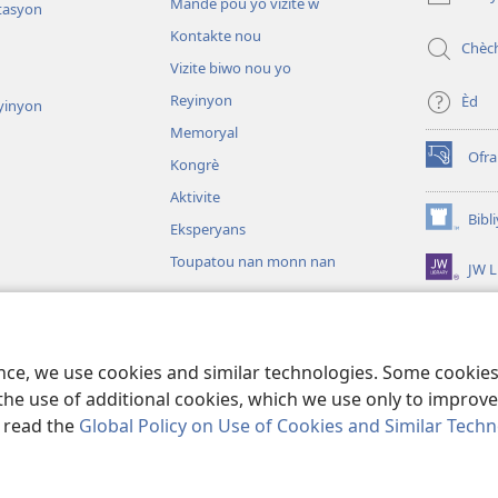
Mande pou yo vizite w
window)
tasyon
Kontakte nou
Chèc
Vizite biwo nou yo
Reyinyon
Èd
yinyon
Memoryal
Ofr
Kongrè
(opens
new
Aktivite
window)
Bibl
Eksperyans
(opens
new
Toupatou nan monn nan
JW L
window)
sou fòm dram
ence, we use cookies and similar technologies. Some cooki
the use of additional cookies, which we use only to improve 
, read the
Global Policy on Use of Cookies and Similar Tech
iety of Pennsylvania.
RÈG POU W KA ITILIZE L
|
RÈG SOU ENFÒMASYON