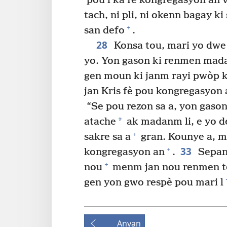
pou l ka fè kongregasyon an vin
tach, ni pli, ni okenn bagay ki
+
san defo
.
28
Konsa tou, mari yo dw
yo. Yon gason ki renmen madan
gen moun ki janm rayi pwòp k
jan Kris fè pou kongregasyon 
“Se pou rezon sa a, yon gason 
*
atache
ak madanm li, e yo de
+
sakre sa a
gran. Kounye a, m
33
+
kongregasyon an
.
Sepan
+
nou
menm jan nou renmen tè
gen yon gwo respè pou mari l
Anvan