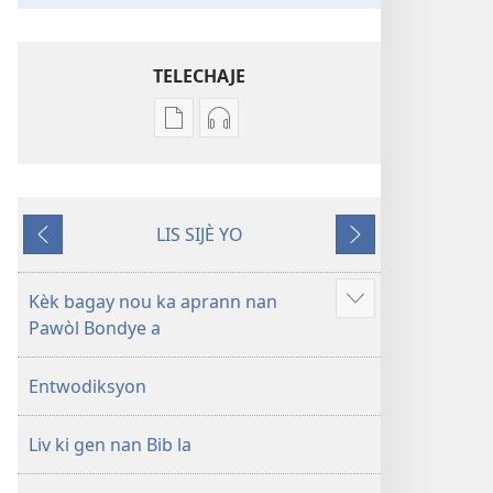
TELECHAJE
Opsyon
Opsyon
pou
pou
telechaje
telechaje
piblikasyon
anrejistreman
LIS SIJÈ YO
sou
odyo
Anvan
Apre
fòma
yo
PDF
Labib
Kèk bagay nou ka aprann nan
Show
ak
—
Pawòl Bondye a
more
EPUB
Tradiksyon
Labib
monn
Entwodiksyon
—
nouvo
Tradiksyon
a
Liv ki gen nan Bib la
monn
nouvo