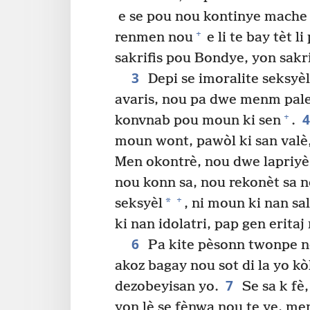
e se pou nou kontinye mache
+
renmen nou
e li te bay tèt 
sakrifis pou Bondye, yon sakri
3
Depi se imoralite seksyèl
avaris, nou pa dwe menm pale
+
konvnab pou moun ki sen
.
moun wont, pawòl ki san valè,
Men okontrè, nou dwe lapriyè
nou konn sa, nou rekonèt sa 
+
*
seksyèl
, ni moun ki nan sa
ki nan idolatri, pap gen erit
6
Pa kite pèsonn twonpe no
akoz bagay nou sot di la yo k
7
dezobeyisan yo.
Se sa k fè
yon lè se fènwa nou te ye, me