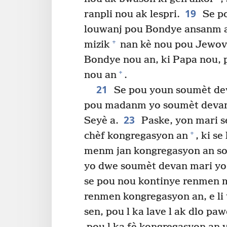
19
ranpli nou ak lespri.
Se po
louwanj pou Bondye ansanm ak
+
mizik
nan kè nou pou Jewo
Bondye nou an, ki Papa nou, p
+
nou an
.
21
Se pou youn soumèt dev
pou madanm yo soumèt devan
23
Seyè a.
Paske, yon mari s
+
chèf kongregasyon an
, ki se
menm jan kongregasyon an so
yo dwe soumèt devan mari yo 
se pou nou kontinye renmen
renmen kongregasyon an, e li te
sen, pou l ka lave l ak dlo pa