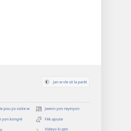
Jan w vle sit la parèt
 pou yo vizite w
Jwenn yon reyinyon
(opens
new
n yon kongrè
Fèk ajoute
window)
Videyo ki gen
yo