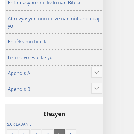
a
Enfòmasyon sou liv ki nan Bib la
Abrevyasyon nou itilize nan nòt anba paj
yo
Endèks mo biblik
Lis mo yo esplike yo
Apendis A
Show
more
Apendis B
Show
more
Efezyen
SA K LADAN L