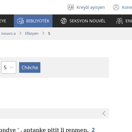
Kreyòl ayisyen
Kone
Chwazi
(op
lang
ne
EYE
BIBLIYOTÈK
SEKSYON NOUVÈL
EN
nan
wi
 nouvo a
Efezyen
5
chapit
2
+
Bondye
, antanke pitit li renmen,