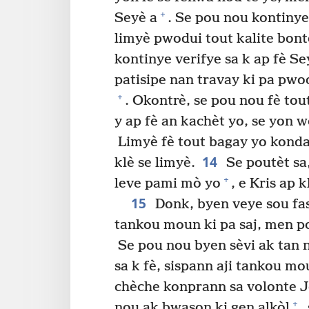
+
Seyè a
. Se pou nou kontinye
limyè pwodui tout kalite bonte
kontinye verifye sa k ap fè Se
patisipe nan travay ki pa pwo
+
. Okontrè, se pou nou fè tou
y ap fè an kachèt yo, se yon
Limyè fè tout bagay yo kondan
14
klè se limyè.
Se poutèt sa,
+
leve pami mò yo
, e Kris ap 
15
Donk, byen veye sou fa
tankou moun ki pa saj, men p
Se pou nou byen sèvi ak tan 
sa k fè, sispann aji tankou m
chèche konprann sa volonte 
+
nou ak bwason ki gen alkòl
,