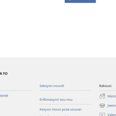
A YO
Seksyon nouvèl
Rakousi
tènèt
Mande
Enfòmasyon sou nou
Jwen
(opens
Kesyon moun poze souvan
new
Vide